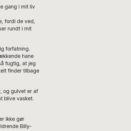
e gang i mit liv
e, fordi de ved,
er rundt i mit
g forfatning.
 lækkende hane
å fugtig, at jeg
elt finder tilbage
, og gulvet er af
 blive vasket.
er ikke gør
ldrende Billy-