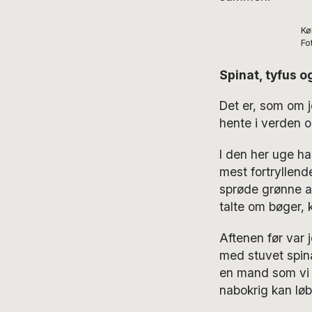
Kø
Fo
Spinat, tyfus o
Det er, som om j
hente i verden o
I den her uge h
mest fortryllen
sprøde grønne a
talte om bøger, 
Aftenen før var 
med stuvet spina
en mand som vi 
nabokrig kan løbe