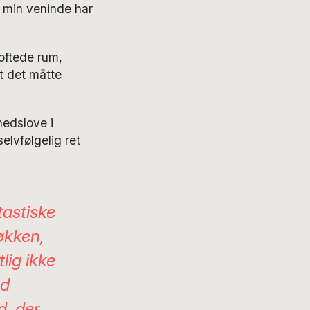
, min veninde har
loftede rum,
t det måtte
hedslove i
elvfølgelig ret
tastiske
køkken,
lig ikke
ed
d, der