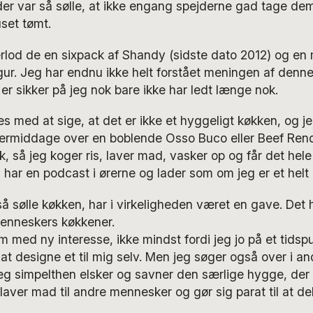
 der var så sølle, at ikke engang spejderne gad tage d
set tømt.
rlod de en sixpack af Shandy (sidste dato 2012) og en 
igur. Jeg har endnu ikke helt forstået meningen af den
er sikker på jeg nok bare ikke har ledt længe nok.
s med at sige, at det er ikke et hyggeligt køkken, og je
termiddage over en boblende Osso Buco eller Beef Renda
k, så jeg koger ris, laver mad, vasker op og får det hele 
 har en podcast i ørerne og lader som om jeg er et helt
å sølle køkken, har i virkeligheden været en gave. Det 
menneskers køkkener.
 med ny interesse, ikke mindst fordi jeg jo på et tidspu
at designe et til mig selv. Men jeg søger også over i 
jeg simpelthen elsker og savner den særlige hygge, der o
aver mad til andre mennesker og gør sig parat til at del