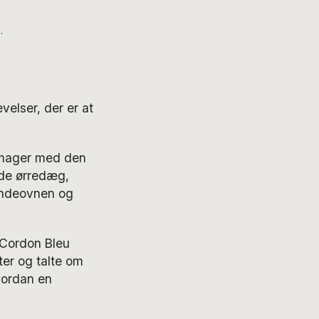
.
elser, der er at
 Amager med den
øde ørredæg,
ændeovnen og
å Cordon Bleu
ter og talte om
vordan en