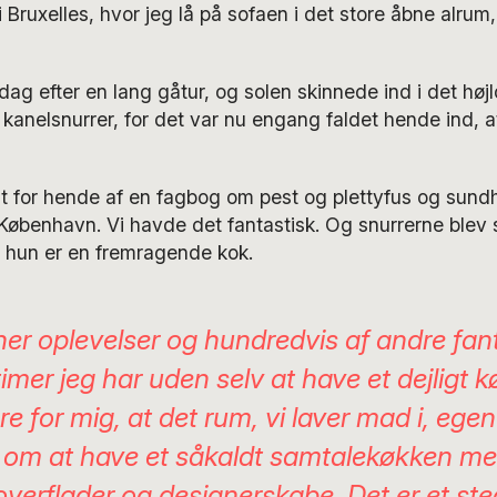
Bruxelles, hvor jeg lå på sofaen i det store åbne alrum
dag efter en lang gåtur, og solen skinnede ind i det høj
anelsnurrer, for det var nu engang faldet hende ind, a
t for hende af en fagbog om pest og plettyfus og sund
øbenhavn. Vi havde det fantastisk. Og snurrerne blev s
 hun er en fremragende kok.
 her oplevelser og hundredvis af andre fan
imer jeg har uden selv at have et dejligt 
re for mig, at det rum, vi laver mad i, egent
 om at have et såkaldt samtalekøkken m
overflader og designerskabe. Det er et ste