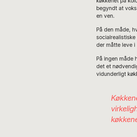
køkkenet på kol
begyndt at vokse
en ven.
På den måde, hvo
socialrealistisk
der måtte leve i
På ingen måde ha
det et nødvendig
vidunderligt køk
Køkkene
virkelig
køkkener