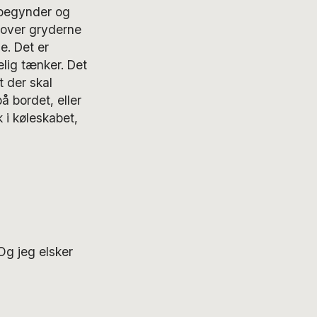
e begynder og
k over gryderne
e. Det er
lig tænker. Det
 der skal
på bordet, eller
 i køleskabet,
Og jeg elsker