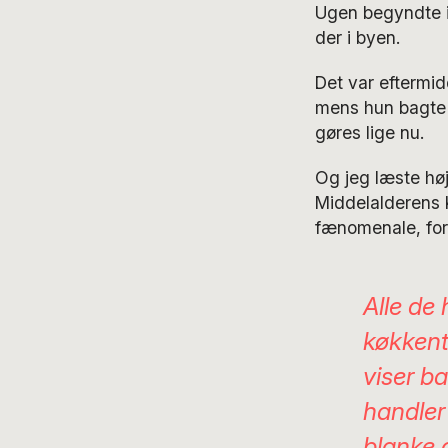
Ugen begyndte i 
der i byen.
Det var eftermid
mens hun bagte k
gøres lige nu.
Og jeg læste høj
Middelalderens K
fænomenale, for
Alle de
køkkent
viser ba
handler
blanke 