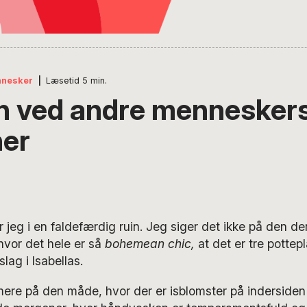
nnesker
|
Læsetid
5
min.
 ved andre mennesker
er
or jeg i en faldefærdig ruin. Jeg siger det ikke på den d
vor det hele er så
bohemean chic,
at det er tre pottep
lag i Isabellas.
ere på den måde, hvor der er isblomster på indersiden 