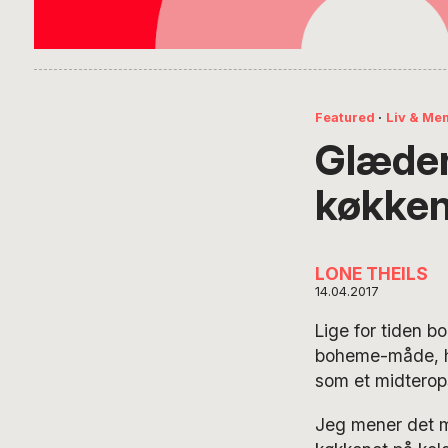
Featured
·
Liv & Me
Glæden
køkken
LONE THEILS
14.04.2017
Lige for tiden b
boheme-måde, h
som et midterops
Jeg mener det m