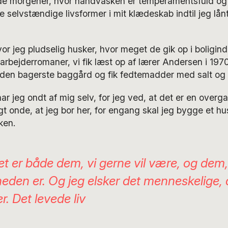
de morgener, hvor håndvasken er temperamentsfuld og 
 selvstændige livsformer i mit klædeskab indtil jeg lånt
r jeg pludselig husker, hvor meget de gik op i boligind
e arbejderromaner, vi fik læst op af lærer Andersen i 197
 den bagerste baggård og fik fedtemadder med salt og 
r jeg ondt af mig selv, for jeg ved, at det er en overga
t onde, at jeg bor her, for engang skal jeg bygge et h
ken.
t er både dem, vi gerne vil være, og dem, 
heden er. Og jeg elsker det menneskelige, d
. Det levede liv