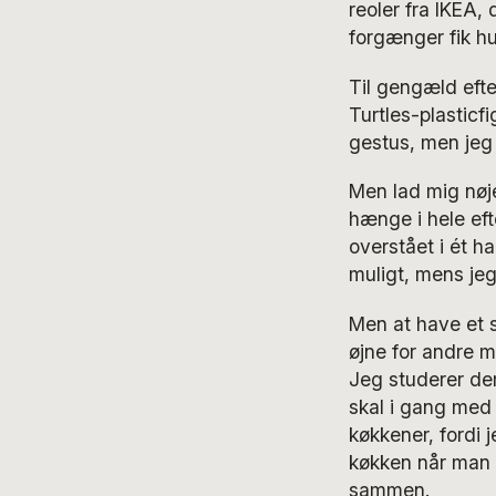
reoler fra IKEA,
forgænger fik hu
Til gengæld efte
Turtles-plasticf
gestus, men jeg 
Men lad mig nøje
hænge i hele ef
overstået i ét ha
muligt, mens jeg
Men at have et s
øjne for andre 
Jeg studerer dem
skal i gang med 
køkkener, fordi 
køkken når man l
sammen.