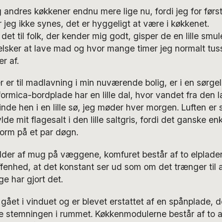
 andres køkkener endnu mere lige nu, fordi jeg for først
r jeg ikke synes, det er hyggeligt at være i køkkenet.
 det til folk, der kender mig godt, gisper de en lille smul
lsker at lave mad og hvor mange timer jeg normalt tuss
r af.
 er til madlavning i min nuværende bolig, er i en sørgeli
formica-bordplade har en lille dal, hvor vandet fra den
nde hen i en lille sø, jeg møder hver morgen. Luften er s
lde mit flagesalt i den lille saltgris, fordi det ganske enk
sform på et par døgn.
older af mug på væggene, komfuret består af to elplader
enhed, at det konstant ser ud som om det trænger til at
ge har gjort det.
 gået i vinduet og er blevet erstattet af en spånplade, d
te stemningen i rummet. Køkkenmodulerne består af to a