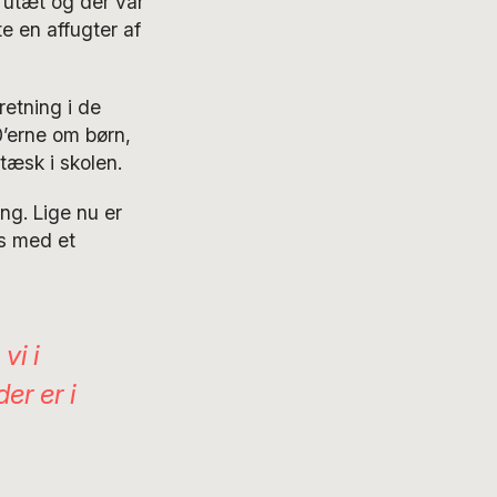
utæt og der var
e en affugter af
retning i de
0’erne om børn,
tæsk i skolen.
ng. Lige nu er
us med et
vi i
er er i