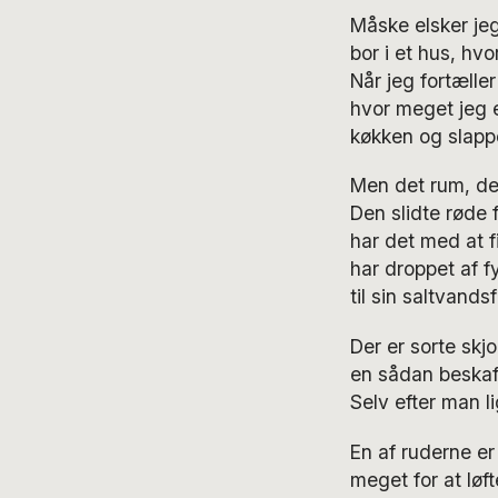
Måske elsker jeg
bor i et hus, hvo
Når jeg fortæller
hvor meget jeg e
køkken og slappe
Men det rum, der
Den slidte røde 
har det med at fi
har droppet af fy
til sin saltvand
Der er sorte skj
en sådan beskaff
Selv efter man li
En af ruderne er
meget for at løf