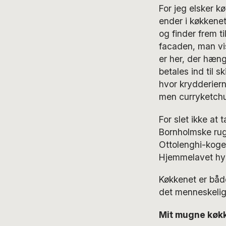
For jeg elsker k
ender i køkkenet
og finder frem t
facaden, man vis
er her, der hæng
betales ind til s
hvor krydderiern
men curryketchu
For slet ikke at 
Bornholmske rug
Ottolenghi-koge
Hjemmelavet hy
Køkkenet er både
det menneskelige
Mit mugne køk