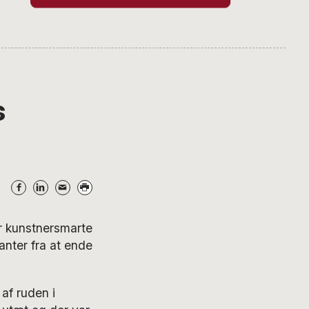
s
er kunstnersmarte
lanter fra at ende
af ruden i