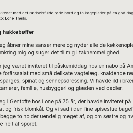
kkenet med det rædselsfulde røde bord og to kogeplader på en god dag
to: Lone Theils.
g hakkebøffer
eg åbner mine sanser mere og nyder alle de køkkenoplev
mkring mig og suger det til mig i taknemmelighed.
ar jeg været inviteret til påskemiddag hos en nabo på
de forårssalat med små delikate vagtelæg, knaldende r
sparges, spinat og sennepsdressing. Vi havde ild i br
karrierer, familie, husbyggeri og glæden ved dadler.
jeg i Gentofte hos Lone på 75 år, der havde inviteret p
t og frisk blomkål. Og vi sad i den fine spisestue bagef
begge to holder uendelig meget af, og om søstre og h
 helt af sporet.