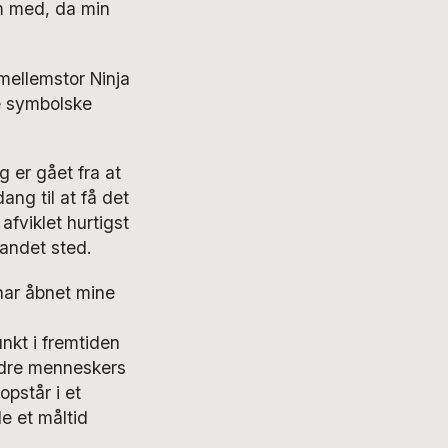
em med, da min
mellemstor Ninja
ne symbolske
g er gået fra at
ng til at få det
afviklet hurtigst
 andet sted.
har åbnet mine
nkt i fremtiden
andre menneskers
pstår i et
e et måltid