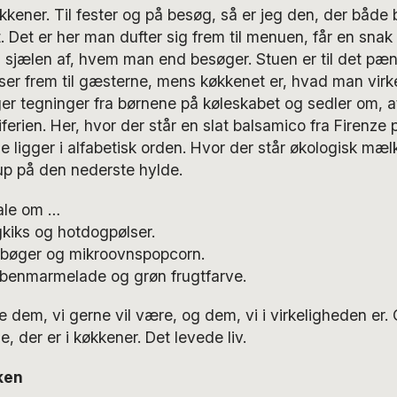
økkener. Til fester og på besøg, så er jeg den, der båd
. Det er her man dufter sig frem til menuen, får en sna
il sjælen af, hvem man end besøger. Stuen er til det pæn
er frem til gæsterne, mens køkkenet er, hvad man virke
er tegninger fra børnene på køleskabet og sedler om, at
kiferien. Her, hvor der står en slat balsamico fra Firenze 
e ligger i alfabetisk orden. Hvor der står økologisk mælk
p på den nederste hylde.
tale om …
kiks og hotdogpølser.
bøger og mikroovnspopcorn.
benmarmelade og grøn frugtfarve.
 dem, vi gerne vil være, og dem, vi i virkeligheden er. 
, der er i køkkener. Det levede liv.
ken