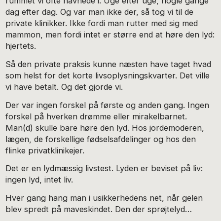
rummet vi ofte havnede i. Uge efter uge, nogle gange
dag efter dag. Og var man ikke der, så tog vi til de
private klinikker. Ikke fordi man rutter med sig med
mammon, men fordi intet er større end at høre den lyd:
hjertets.
Så den private praksis kunne næsten have taget hvad
som helst for det korte livsoplysningskvarter. Det ville
vi have betalt. Og det gjorde vi.
Der var ingen forskel på første og anden gang. Ingen
forskel på hverken drømme eller mirakelbarnet.
Man(d) skulle bare høre den lyd. Hos jordemoderen,
lægen, de forskellige fødselsafdelinger og hos den
flinke privatklinikejer.
Det er en lydmæssig livstest. Lyden er beviset på liv:
ingen lyd, intet liv.
Hver gang hang man i usikkerhedens net, når gelen
blev spredt på maveskindet. Den der sprøjtelyd…