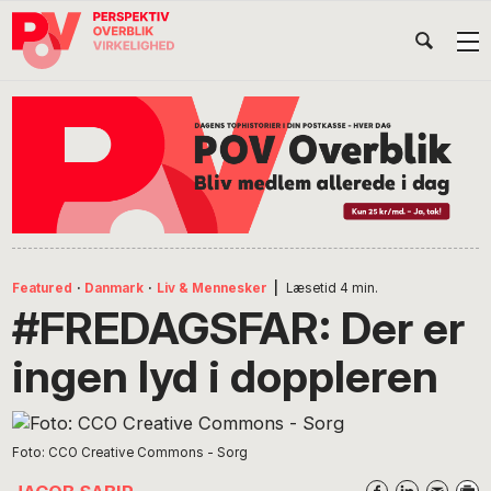
Gå
Skip
Gå
Head
direkte
til
direkte
til
indhold
til
Højr
primær
footer
Søg
på
navigation
POV
International
Featured
·
Danmark
·
Liv & Mennesker
|
Læsetid
4
min.
#FREDAGSFAR: Der er
ingen lyd i doppleren
Foto: CCO Creative Commons - Sorg