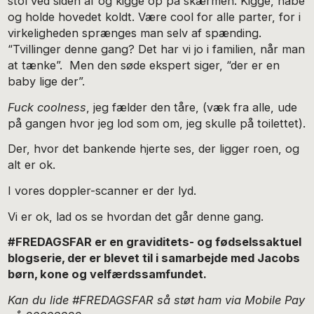
stol ved siden af og kigge op på skærmen. Kigge, håbe
og holde hovedet koldt. Være cool for alle parter, for i
virkeligheden sprænges man selv af spænding.
“Tvillinger denne gang? Det har vi jo i familien, når man
at tænke”. Men den søde ekspert siger, “der er en
baby lige der”.
Fuck coolness
, jeg fælder den tåre, (væk fra alle, ude
på gangen hvor jeg lod som om, jeg skulle på toilettet).
Der, hvor det bankende hjerte ses, der ligger roen, og
alt er ok.
I vores doppler-scanner er der lyd.
Vi er ok, lad os se hvordan det går denne gang.
#FREDAGSFAR er en graviditets- og fødselssaktuel
blogserie, der er blevet til i samarbejde med Jacobs
børn, kone og velfærdssamfundet.
Kan du lide #FREDAGSFAR så støt ham via Mobile Pay