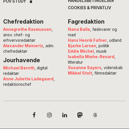
HANDELSBETINGELSER
POV STUDY
COOKIES & PRIVATLIV
Chefredaktion
Fagredaktion
Annegrethe Rasmussen
,
Nana Balle
, fødevarer og
ansv. chef- og
mad
erhvervsredaktør
Hans Henrik Fafner
, udland
Alexander Meinertz
, adm.
Bjarke Larsen
, politik
chefredaktør
Eddie Michel
, musik
Isabella Miehe-Renard
,
Jourhavende
litteratur
Susanne Sayers
, videnskab
Michael Bernth
, digital
Mikkel Stolt
, filmredaktør
redaktør
Anne Juliette Ladegaard
,
redaktionschef