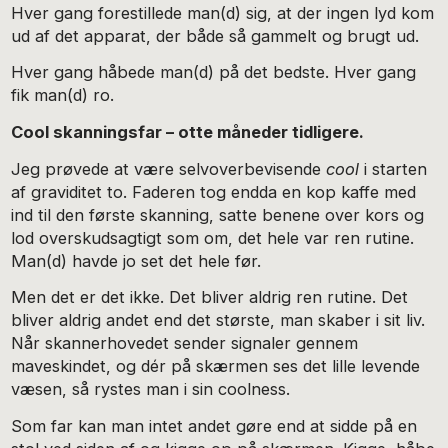
Hver gang forestillede man(d) sig, at der ingen lyd kom
ud af det apparat, der både så gammelt og brugt ud.
Hver gang håbede man(d) på det bedste. Hver gang
fik man(d) ro.
Cool skanningsfar – otte måneder tidligere.
Jeg prøvede at være selvoverbevisende
cool
i starten
af graviditet to. Faderen tog endda en kop kaffe med
ind til den første skanning, satte benene over kors og
lod overskudsagtigt som om, det hele var ren rutine.
Man(d) havde jo set det hele før.
Men det er det ikke. Det bliver aldrig ren rutine. Det
bliver aldrig andet end det største, man skaber i sit liv.
Når skannerhovedet sender signaler gennem
maveskindet, og dér på skærmen ses det lille levende
væsen, så rystes man i sin coolness.
Som far kan man intet andet gøre end at sidde på en