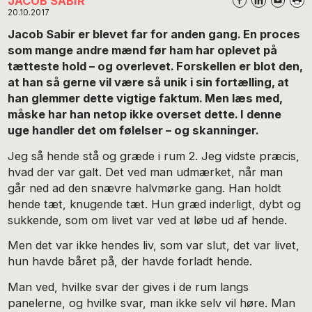
JACOB SABIR
20.10.2017
Jacob Sabir er blevet far for anden gang. En proces
som mange andre mænd før ham har oplevet på
tætteste hold – og overlevet. Forskellen er blot den,
at han så gerne vil være så unik i sin fortælling, at
han glemmer dette vigtige faktum. Men læs med,
måske har han netop ikke overset dette. I denne
uge handler det om følelser – og skanninger.
Jeg så hende stå og græde i rum 2. Jeg vidste præcis,
hvad der var galt. Det ved man udmærket, når man
går ned ad den snævre halvmørke gang. Han holdt
hende tæt, knugende tæt. Hun græd inderligt, dybt og
sukkende, som om livet var ved at løbe ud af hende.
Men det var ikke hendes liv, som var slut, det var livet,
hun havde båret på, der havde forladt hende.
Man ved, hvilke svar der gives i de rum langs
panelerne, og hvilke svar, man ikke selv vil høre. Man