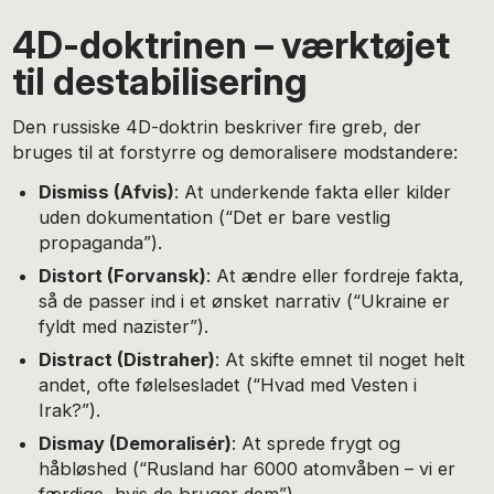
4D-doktrinen – værktøjet
til destabilisering
Den russiske 4D-doktrin beskriver fire greb, der
bruges til at forstyrre og demoralisere modstandere:
Dismiss (Afvis)
: At underkende fakta eller kilder
uden dokumentation (“Det er bare vestlig
propaganda”).
Distort (Forvansk)
: At ændre eller fordreje fakta,
så de passer ind i et ønsket narrativ (“Ukraine er
fyldt med nazister”).
Distract (Distraher)
: At skifte emnet til noget helt
andet, ofte følelsesladet (“Hvad med Vesten i
Irak?”).
Dismay (Demoralisér)
: At sprede frygt og
håbløshed (“Rusland har 6000 atomvåben – vi er
færdige, hvis de bruger dem”).