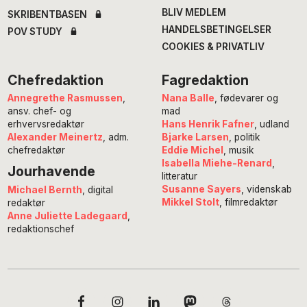
BLIV MEDLEM
SKRIBENTBASEN
HANDELSBETINGELSER
POV STUDY
COOKIES & PRIVATLIV
Chefredaktion
Fagredaktion
Annegrethe Rasmussen
,
Nana Balle
, fødevarer og
ansv. chef- og
mad
erhvervsredaktør
Hans Henrik Fafner
, udland
Alexander Meinertz
, adm.
Bjarke Larsen
, politik
chefredaktør
Eddie Michel
, musik
Isabella Miehe-Renard
,
Jourhavende
litteratur
Susanne Sayers
, videnskab
Michael Bernth
, digital
Mikkel Stolt
, filmredaktør
redaktør
Anne Juliette Ladegaard
,
redaktionschef