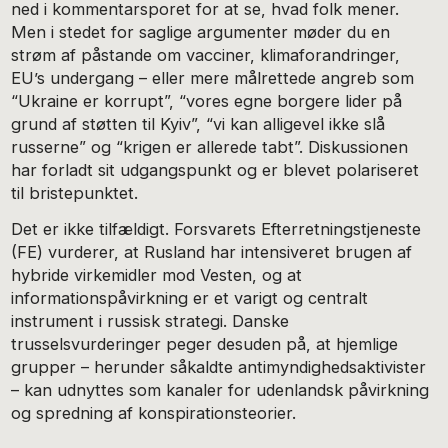
ned i kommentarsporet for at se, hvad folk mener.
Men i stedet for saglige argumenter møder du en
strøm af påstande om vacciner, klimaforandringer,
EU’s undergang – eller mere målrettede angreb som
“Ukraine er korrupt”, “vores egne borgere lider på
grund af støtten til Kyiv”, “vi kan alligevel ikke slå
russerne” og “krigen er allerede tabt”. Diskussionen
har forladt sit udgangspunkt og er blevet polariseret
til bristepunktet.
Det er ikke tilfældigt. Forsvarets Efterretningstjeneste
(FE) vurderer, at Rusland har intensiveret brugen af
hybride virkemidler mod Vesten, og at
informationspåvirkning er et varigt og centralt
instrument i russisk strategi. Danske
trusselsvurderinger peger desuden på, at hjemlige
grupper – herunder såkaldte antimyndighedsaktivister
– kan udnyttes som kanaler for udenlandsk påvirkning
og spredning af konspirationsteorier.