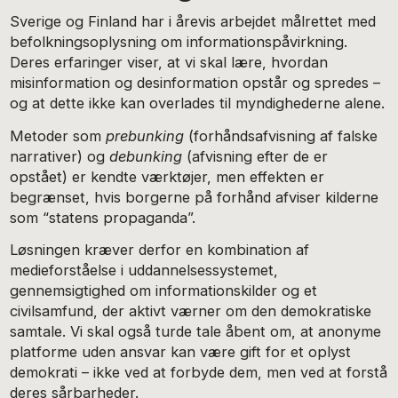
Sverige og Finland har i årevis arbejdet målrettet med
befolkningsoplysning om informationspåvirkning.
Deres erfaringer viser, at vi skal lære, hvordan
misinformation og desinformation opstår og spredes –
og at dette ikke kan overlades til myndighederne alene.
Metoder som
prebunking
(forhåndsafvisning af falske
narrativer) og
debunking
(afvisning efter de er
opstået) er kendte værktøjer, men effekten er
begrænset, hvis borgerne på forhånd afviser kilderne
som “statens propaganda”.
Løsningen kræver derfor en kombination af
medieforståelse i uddannelsessystemet,
gennemsigtighed om informationskilder og et
civilsamfund, der aktivt værner om den demokratiske
samtale. Vi skal også turde tale åbent om, at anonyme
platforme uden ansvar kan være gift for et oplyst
demokrati – ikke ved at forbyde dem, men ved at forstå
deres sårbarheder.