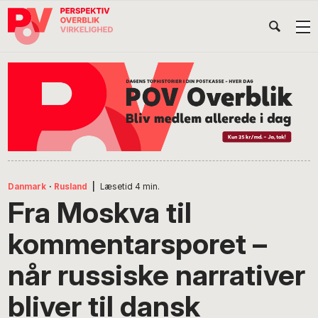
Gå
Skip
Gå
Head
direkte
til
direkte
til
indhold
til
Højr
primær
footer
Søg
på
navigation
POV
International
Danmark
·
Rusland
|
Læsetid
4
min.
Fra Moskva til
kommentarsporet –
når russiske narrativer
bliver til dansk