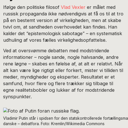
Ifølge den politiske filosof
Vlad Vexler
er målet med
russisk propaganda ikke nødvendigvis at få os til at tro
på en bestemt version af virkeligheden, men at skabe
tvivl om, at sandheden overhovedet kan findes. Han
kalder det “epistemologisk sabotage” – en systematisk
udhuling af vores fælles virkelighedsopfattelse.
Ved at oversvømme debatten med modstridende
informationer – nogle sande, nogle halvsande, andre
rene løgne – skabes en følelse af, at alt er relativt. Når
alt kan være lige rigtigt eller forkert, mister vi tilliden til
medier, myndigheder og eksperter. Resultatet er et
samfund, hvor flere og flere trækker sig tilbage til
egne realitetsbobler og lukker af for modstridende
synspunkter.
Vladimir Putin står i spidsen for den statskontrollerede fortællingsm
danske – debatfora. Foto: Kremlin/Wikimedia Commons