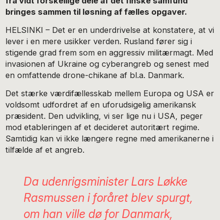
fra vidt forskellige dele af det finske samfund
bringes sammen til løsning af fælles opgaver.
HELSINKI – Det er en underdrivelse at konstatere, at vi
lever i en mere usikker verden. Rusland fører sig i
stigende grad frem som en aggressiv militærmagt. Med
invasionen af Ukraine og cyberangreb og senest med
en omfattende drone-chikane af bl.a. Danmark.
Det stærke værdifællesskab mellem Europa og USA er
voldsomt udfordret af en uforudsigelig amerikansk
præsident. Den udvikling, vi ser lige nu i USA, peger
mod etableringen af et decideret autoritært regime.
Samtidig kan vi ikke længere regne med amerikanerne i
tilfælde af et angreb.
Da udenrigsminister Lars Løkke
Rasmussen i foråret blev spurgt,
om han ville dø for Danmark,