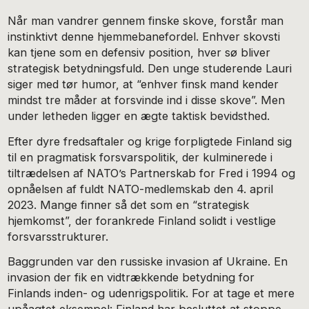
Når man vandrer gennem finske skove, forstår man
instinktivt denne hjemmebanefordel. Enhver skovsti
kan tjene som en defensiv position, hver sø bliver
strategisk betydningsfuld. Den unge studerende Lauri
siger med tør humor, at “enhver finsk mand kender
mindst tre måder at forsvinde ind i disse skove”. Men
under letheden ligger en ægte taktisk bevidsthed.
Efter dyre fredsaftaler og krige forpligtede Finland sig
til en pragmatisk forsvarspolitik, der kulminerede i
tiltrædelsen af ​​NATO’s Partnerskab for Fred i 1994 og
opnåelsen af ​​fuldt NATO-medlemskab den 4. april
2023. Mange finner så det som en “strategisk
hjemkomst”, der forankrede Finland solidt i vestlige
forsvarsstrukturer.
Baggrunden var den russiske invasion af Ukraine. En
invasion der fik en vidtrækkende betydning for
Finlands inden- og udenrigspolitik. For at tage et mere