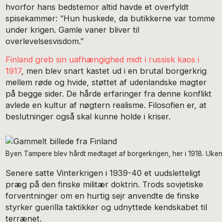
hvorfor hans bedstemor altid havde et overfyldt
spisekammer: “Hun huskede, da butikkerne var tomme
under krigen. Gamle vaner bliver til
overlevelsesvisdom.”
Finland greb sin uafhængighed midt i russisk kaos i
1917
, men blev snart kastet ud i en brutal borgerkrig
mellem røde og hvide, støttet af udenlandske magter
på begge sider. De hårde erfaringer fra denne konflikt
avlede en kultur af nøgtern realisme. Filosofien er, at
beslutninger også skal kunne holde i kriser.
Byen Tampere blev hårdt medtaget af borgerkrigen, her i 1918. Uk
Senere satte Vinterkrigen i 1939-40 et uudsletteligt
præg på den finske militær doktrin. Trods sovjetiske
forventninger om en hurtig sejr anvendte de finske
styrker guerilla taktikker og udnyttede kendskabet til
terrænet.