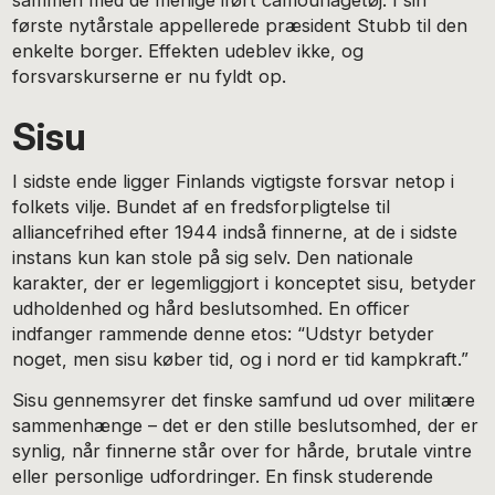
sammen med de menige iført camouflagetøj. I sin
første nytårstale appellerede præsident Stubb til den
enkelte borger. Effekten udeblev ikke, og
forsvarskurserne er nu fyldt op.
Sisu
I sidste ende ligger Finlands vigtigste forsvar netop i
folkets vilje. Bundet af en fredsforpligtelse til
alliancefrihed efter 1944 indså finnerne, at de i sidste
instans kun kan stole på sig selv. Den nationale
karakter, der er legemliggjort i konceptet sisu, betyder
udholdenhed og hård beslutsomhed. En officer
indfanger rammende denne etos: “Udstyr betyder
noget, men sisu køber tid, og i nord er tid kampkraft.”
Sisu gennemsyrer det finske samfund ud over militære
sammenhænge – det er den stille beslutsomhed, der er
synlig, når finnerne står over for hårde, brutale vintre
eller personlige udfordringer. En finsk studerende