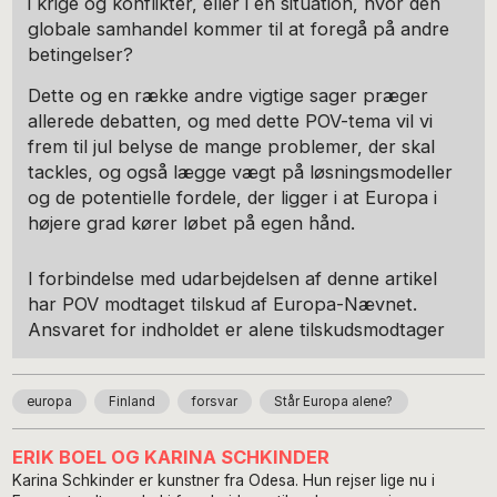
i krige og konflikter, eller i en situation, hvor den
globale samhandel kommer til at foregå på andre
betingelser?
Dette og en række andre vigtige sager præger
allerede debatten, og med dette POV-tema vil vi
frem til jul belyse de mange problemer, der skal
tackles, og også lægge vægt på løsningsmodeller
og de potentielle fordele, der ligger i at Europa i
højere grad kører løbet på egen hånd.
I forbindelse med udarbejdelsen af denne artikel
har POV modtaget tilskud af Europa-Nævnet.
Ansvaret for indholdet er alene tilskudsmodtager
europa
Finland
forsvar
Står Europa alene?
ERIK BOEL OG KARINA SCHKINDER
Karina Schkinder er kunstner fra Odesa. Hun rejser lige nu i