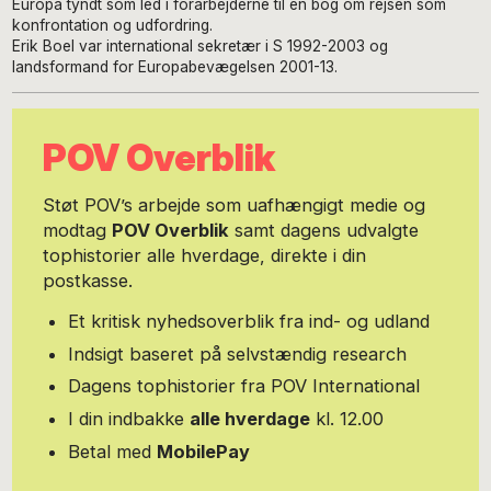
Europa tyndt som led i forarbejderne til en bog om rejsen som
konfrontation og udfordring.
Erik Boel var international sekretær i S 1992-2003 og
landsformand for Europabevægelsen 2001-13.
POV Overblik
Støt POV’s arbejde som uafhængigt medie og
modtag
POV Overblik
samt dagens udvalgte
tophistorier alle hverdage, direkte i din
postkasse.
Et kritisk nyhedsoverblik fra ind- og udland
Indsigt baseret på selvstændig research
Dagens tophistorier fra POV International
I din indbakke
alle hverdage
kl. 12.00
Betal med
MobilePay