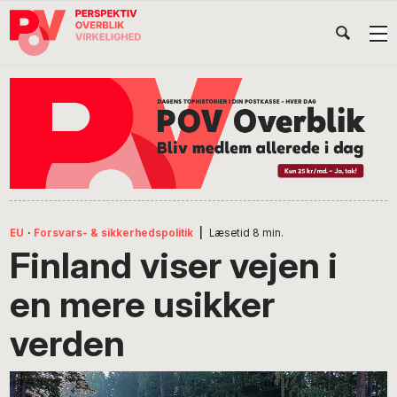
Gå
Skip
Gå
Head
direkte
til
direkte
til
indhold
til
Højr
primær
footer
Søg
på
navigation
POV
International
EU
·
Forsvars- & sikkerhedspolitik
|
Læsetid
8
min.
Finland viser vejen i
en mere usikker
verden