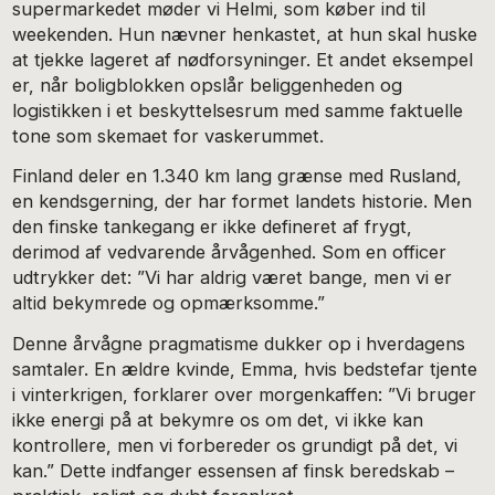
supermarkedet møder vi Helmi, som køber ind til
weekenden. Hun nævner henkastet, at hun skal huske
at tjekke lageret af nødforsyninger. Et andet eksempel
er, når boligblokken opslår beliggenheden og
logistikken i et beskyttelsesrum med samme faktuelle
tone som skemaet for vaskerummet.
Finland deler en 1.340 km lang grænse med Rusland,
en kendsgerning, der har formet landets historie. Men
den finske tankegang er ikke defineret af frygt,
derimod af ​​vedvarende årvågenhed. Som en officer
udtrykker det: ”Vi har aldrig været bange, men vi er
altid bekymrede og opmærksomme.”
Denne årvågne pragmatisme dukker op i hverdagens
samtaler. En ældre kvinde, Emma, ​​hvis bedstefar tjente
i vinterkrigen, forklarer over morgenkaffen: ”Vi bruger
ikke energi på at bekymre os om det, vi ikke kan
kontrollere, men vi forbereder os grundigt på det, vi
kan.” Dette indfanger essensen af ​​finsk beredskab –