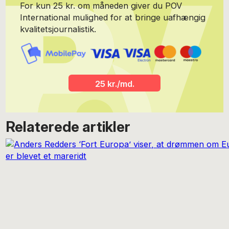
For kun 25 kr. om måneden giver du POV
International mulighed for at bringe uafhængig
kvalitetsjournalistik.
25 kr./md.
Relaterede artikler