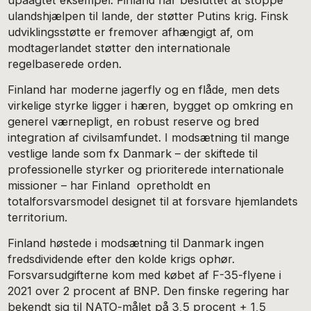
upåagtet eksempel: Finland har besluttet at stoppe
ulandshjælpen til lande, der støtter Putins krig. Finsk
udviklingsstøtte er fremover afhængigt af, om
modtagerlandet støtter den internationale
regelbaserede orden.
Finland har moderne jagerfly og en flåde, men dets
virkelige styrke ligger i hæren, bygget op omkring en
generel værnepligt, en robust reserve og bred
integration af civilsamfundet. I modsætning til mange
vestlige lande som fx Danmark – der skiftede til
professionelle styrker og prioriterede internationale
missioner – har Finland opretholdt en
totalforsvarsmodel designet til at forsvare hjemlandets
territorium.
Finland høstede i modsætning til Danmark ingen
fredsdividende efter den kolde krigs ophør.
Forsvarsudgifterne kom med købet af F-35-flyene i
2021 over 2 procent af BNP. Den finske regering har
bekendt sig til NATO-målet på 3,5 procent + 1,5