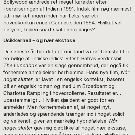
Bollywood ændrede ret meget karakter efter
liberaliseringen af Indien i 1991. Indisk film røg nærmest
ud i mørket; ingen inder har f.eks. været i
hovedkonkurrence i Cannes siden 1994. Hvilket vel
betyder, Indien snart skal genopdages?
Usikkerhed – og nær ekstase
De seneste år har det enorme land været hjemsted for
en bølge af ‘indiske indies’. Ritesh Batras verdenshit
The Lunchbox
var en slags gennembrud, der også fik
fornemme anmeldelser herhjemme. Hans nye film,
Når
noget slutter
, er lavet i en engelsk kontekst, baseret
på en engelsk roman og med Jim Broadbent og
Charlotte Rampling i hovedrollerne. Resultatet er…
ubestemmeligt… Hvilket sjældent er godt for en
anmelder. Men fornemmelsen af, at noget nyt,
anderledes og spændende trænger ind i noget solidt
og velkendt, giver en mærkelig hybridfølelse.
Når
noget slutter
gav mig øjeblikke af noget nær ekstase,
men den gjorde mig også forvirret, usikker. Hvilket jeg