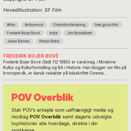
Hovedillustration: SF Film
#film
Bollywood
Charlotte Rampling
feel good film
Frederik Bojer Bové
indie
Jim Broadbent
Julian Barnes
Ritesh Batra
FREDERIK BOJER BOVÉ
Frederik Bojer Bové (født 1.12 1986) er cand.mag. i Moderne
Kultur og Kulturformidling og BA i Historie. Han blogger om film på
kronoper.dk, er dansk redaktør på tidsskriftet Cinema
Scandinavia og har været programlægger på Copenhagen
Architecture Festival.
POV Overblik
Støt POV’s arbejde som uafhængigt medie og
modtag
POV Overblik
samt dagens udvalgte
tophistorier alle hverdage, direkte i din
postkasse.