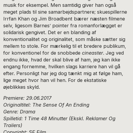
musik for eksempel. Men samtidig giver han også
meget plads til sine samarbejdspartnere; skuespillerne
Irrfan Khan og Jim Broadbent bærer næsten filmene
selv, ligesom Barnes’ pointer fra romanforlægget er
solidarisk gengivet. Det er en blanding af
konventionalitet og originalitet, som måske sætter sig
mellem to stole. For mærkelig til et bredere publikum,
for konventionel for de snobbede
cineaster
. Jeg ved
endnu ikke, hvad der skal blive af ham, jeg kan ikke
engang fornemme, hvilken slags karriere han vil gå
efter. Personligt har jeg dog tænkt mig at følge ham,
lige meget hvor han vil hen. For de ekstatiske
øjeblikkes skyld.
Premiere: 29.06.2017
Originaltitel: The Sense Of An Ending
Genre: Drama
Spilletid: 1 Time 48 Minutter (Ekskl. Reklamer Og
Trailers)
Copyright: SF Film