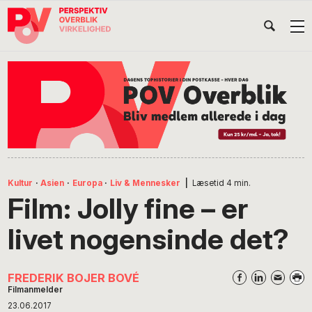
Gå
Skip
Gå
Head
direkte
til
direkte
til
indhold
til
Højr
primær
footer
Søg
på
navigation
POV
International
Kultur
·
Asien
·
Europa
·
Liv & Mennesker
|
Læsetid
4
min.
Film: Jolly fine – er
livet nogensinde det?
FREDERIK BOJER BOVÉ
Filmanmelder
23.06.2017