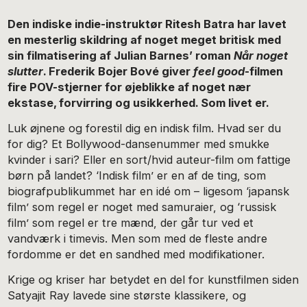
Den indiske indie-instruktør Ritesh Batra har lavet
en mesterlig skildring af noget meget britisk med
sin filmatisering af Julian Barnes’ roman
Når noget
slutter
. Frederik Bojer Bové giver
feel good
-filmen
fire POV-stjerner for øjeblikke af noget nær
ekstase, forvirring og usikkerhed. Som livet er.
Luk øjnene og forestil dig en indisk film. Hvad ser du
for dig? Et Bollywood-dansenummer med smukke
kvinder i sari? Eller en sort/hvid auteur-film om fattige
børn på landet? ‘Indisk film’ er en af de ting, som
biografpublikummet har en idé om – ligesom ‘japansk
film’ som regel er noget med samuraier, og ‘russisk
film’ som regel er tre mænd, der går tur ved et
vandværk i timevis. Men som med de fleste andre
fordomme er det en sandhed med modifikationer.
Krige og kriser har betydet en del for kunstfilmen siden
Satyajit Ray lavede sine største klassikere, og