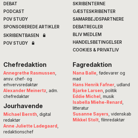
DEBAT
SKRIBENTERNE
PODCAST
GÆSTESKRIBENTER
POV STUDY
SAMARBEJDSPARTNERE
SPONSOREREDE ARTIKLER
DEBATREGLER
BLIV MEDLEM
SKRIBENTBASEN
HANDELSBETINGELSER
POV STUDY
COOKIES & PRIVATLIV
Chefredaktion
Fagredaktion
Annegrethe Rasmussen
,
Nana Balle
, fødevarer og
ansv. chef- og
mad
erhvervsredaktør
Hans Henrik Fafner
, udland
Alexander Meinertz
, adm.
Bjarke Larsen
, politik
chefredaktør
Eddie Michel
, musik
Isabella Miehe-Renard
,
Jourhavende
litteratur
Susanne Sayers
, videnskab
Michael Bernth
, digital
Mikkel Stolt
, filmredaktør
redaktør
Anne Juliette Ladegaard
,
redaktionschef