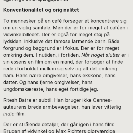
Konventionalitet og originalitet
To mennesker på en café forsøger at koncentrere sig
om en vigtig samtale. Men der er for meget af caféen i
vidvinkelbilledet. Der er også for meget støj på
lydsiden, inklusive det famøse larmende barn. Både
forgrund og baggrund er i fokus. Der er for meget
omkring dem. I nutiden, i fortiden.
Når noget slutter
er i
sin essens en film om en mand, der forsøger at finde
rede i forholdet mellem sig selv og alt det omkring
ham. Hans nære omgivelser, hans ekskone, hans
datter. Og hans fjerne omgivelser, hans
ungdomskæreste, hans eget fortidige jeg.
Ritesh Batra er subtil. Han bruger ikke Cannes-
auteurens brede armbevægelser, han laver vitterlig
indie
-film.
Der er strålende detaljer, der går igen i hans film:
Brugen af vidvinkel og Max Richters glorværdige