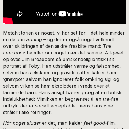
Metahistorien er noget, vi har set før – det hele minder
en del om
Soning –
og der er også noget velkendt
over skildringen af den ældre fraskilte mand;
The
Lunchbox
handler om noget nær det samme. Alligevel
opleves Jim Broadbent så umiskendelig britisk i sit
portræt af Toby. Han udstråler varme og følsomhed,
selvom hans ekskone og gravide datter kalder ham
‘gnavpot’, selvom han ignorerer folk omkring sig, og
selvom vi kan se ham eksplodere i vrede over et
larmende barn. Hans ansigt bærer præg af en britisk
indelukkethed: Mimikken er begrænset til en tre-fire
udtryk, der er socialt acceptable, mens hans øjne
stråler i alle retninger.
Når noget slutter
er det, man kalder
feel good
-film.