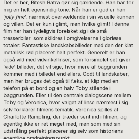
Det er her, Ritesh Batra gør sig gældende. Han har for
mig en helt egensindig tone. Når han er god er han
‘
jolly fine
’, nærmest overvældende i sin visuelle kunnen
og villen. Det er kun i glimt, men hvilke glimt! I denne
film har han tydeligvis forelsket sig i de små
tresserbiler, som skildres i omgivelserne i gloriøse
totaler: Fantastiske landskabsbilleder med den der klat
metallisk rød placeret helt perfekt. Generelt er han
også vild med vidvinkellinser, som forsimplet set giver
‘vide’ billeder, det vil sige, hvor mere af baggrunden
kommer med i billedet end ellers. Godt til landskaber,
men her bruges det også til f.eks. et klip med en
telefon på et bord og en halv Toby stående i
baggrunden. Eller til den centrale dialogscene mellem
Toby og Veronica, hvor valget af linse nærmest i sig
selv forklarer filmens tematik. Veronica spilles af
Charlotte Rampling, der træder sent ind i filmen, og
egentlig ikke er ret meget med, men som med sin
udstråling perfekt placerer sig selv som historiens
egentlige omdrejningspunkt.