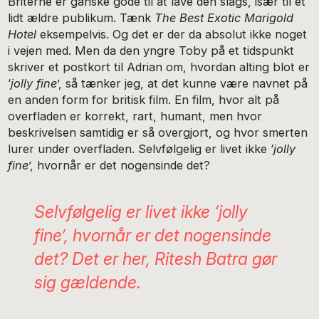
Briterne er ganske gode til at lave den slags, især til et
lidt ældre publikum. Tænk
The Best Exotic Marigold
Hotel
eksempelvis. Og det er der da absolut ikke noget
i vejen med. Men da den yngre Toby på et tidspunkt
skriver et postkort til Adrian om, hvordan alting blot er
‘
jolly fine
’, så tænker jeg, at det kunne være navnet på
en anden form for britisk film. En film, hvor alt på
overfladen er korrekt, rart, humant, men hvor
beskrivelsen samtidig er så overgjort, og hvor smerten
lurer under overfladen. Selvfølgelig er livet ikke ‘
jolly
fine
’, hvornår er det nogensinde det?
Selvfølgelig er livet ikke ‘
jolly
fine
’, hvornår er det nogensinde
det? Det er her, Ritesh Batra gør
sig gældende.