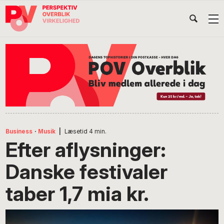
Gå
Skip
Gå
Head
direkte
til
direkte
til
indhold
til
Højr
primær
footer
Søg
på
navigation
POV
International
Business
·
Musik
|
Læsetid
4
min.
Efter aflysninger:
Danske festivaler
taber 1,7 mia kr.