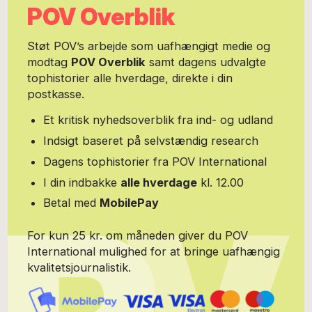
POV Overblik
og kulturredaktør på BTMX. Eriksen har igennem årene især
skrevet om musik, men også film, teater, musicals, tv, Melodi
Grand Prix, revy og stand up-comedy. Han har desuden udgivet,
Støt POV’s arbejde som uafhængigt medie og
redigeret og fungeret som konsulent på flere bøger, både
modtag
POV Overblik
samt dagens udvalgte
fagbøger og romaner, senest krimien 'Alt det, som ingen ser'
tophistorier alle hverdage, direkte i din
(People's Press, 2017) og 'Anne, Sanne, Lis - historien om en
dansk musikrevolution', der udkom i 2019. Jan Eriksen er
postkasse.
redaktør på podcastmediet Mediano Music.
Et kritisk nyhedsoverblik fra ind- og udland
Indsigt baseret på selvstændig research
Dagens tophistorier fra POV International
I din indbakke
alle hverdage
kl. 12.00
Betal med
MobilePay
For kun 25 kr. om måneden giver du POV
International mulighed for at bringe uafhængig
kvalitetsjournalistik.