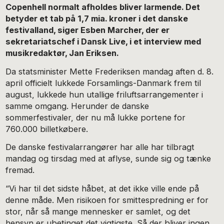
Copenhell normalt afholdes bliver larmende. Det
betyder et tab på 1,7 mia. kroner i det danske
festivalland, siger Esben Marcher, der er
sekretariatschef i Dansk Live, i et interview med
musikredaktør, Jan Eriksen.
Da statsminister Mette Frederiksen mandag aften d. 8.
april officielt lukkede Forsamlings-Danmark frem til
august, lukkede hun utallige friluftsarrangementer i
samme omgang. Herunder de danske
sommerfestivaler, der nu må lukke portene for
760.000 billetkøbere.
De danske festivalarrangører har alle har tilbragt
mandag og tirsdag med at aflyse, sunde sig og tænke
fremad.
“Vi har til det sidste håbet, at det ikke ville ende på
denne måde. Men risikoen for smittespredning er for
stor, når så mange mennesker er samlet, og det
hensyn er ubetinget det vigtigste. Så der bliver ingen