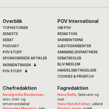
Footer
Overblik
POV International
TOPHISTORIER
OM POV
SENESTE
REDAKTION
DEBAT
SKRIBENTERNE
PODCAST
GÆSTESKRIBENTER
POV STUDY
SAMARBEJDSPARTNERE
SPONSOREREDE ARTIKLER
DEBATREGLER
BLIV MEDLEM
SKRIBENTBASEN
HANDELSBETINGELSER
POV STUDY
COOKIES & PRIVATLIV
Chefredaktion
Fagredaktion
Annegrethe Rasmussen
,
Nana Balle
, fødevarer og
ansv. chef- og
mad
erhvervsredaktør
Hans Henrik Fafner
, udland
Alexander Meinertz
, adm.
Bjarke Larsen
, politik