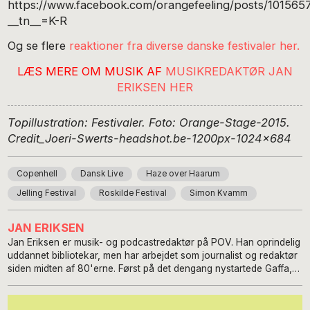
https://www.facebook.com/orangefeeling/posts/10156
__tn__=K-R
Og se flere
reaktioner fra diverse danske festivaler her.
LÆS MERE OM MUSIK AF
MUSIKREDAKTØR JAN
ERIKSEN HER
Topillustration: Festivaler. Foto: Orange-Stage-2015.
Credit_Joeri-Swerts-headshot.be-1200px-1024×684
Copenhell
Dansk Live
Haze over Haarum
Jelling Festival
Roskilde Festival
Simon Kvamm
JAN ERIKSEN
Jan Eriksen er musik- og podcastredaktør på POV. Han oprindelig
uddannet bibliotekar, men har arbejdet som journalist og redaktør
siden midten af 80'erne. Først på det dengang nystartede Gaffa,
hvor han var redaktør i 1986-88. Fra 1988 til ’94 var han
drivkraften bag etableringen af ungdomsmagasinet Chili. Siden har
han arbejdet på BT i flere funktioner senest som musikredaktør