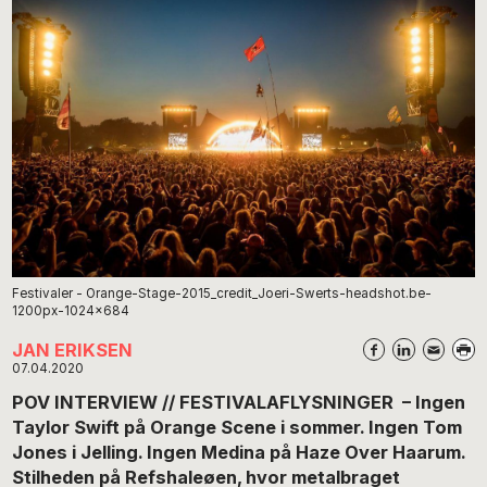
Festivaler - Orange-Stage-2015_credit_Joeri-Swerts-headshot.be-
1200px-1024x684
JAN ERIKSEN
07.04.2020
POV INTERVIEW // FESTIVALAFLYSNINGER – Ingen
Taylor Swift på Orange Scene i sommer. Ingen Tom
Jones i Jelling. Ingen Medina på Haze Over Haarum.
Stilheden på Refshaleøen, hvor metalbraget