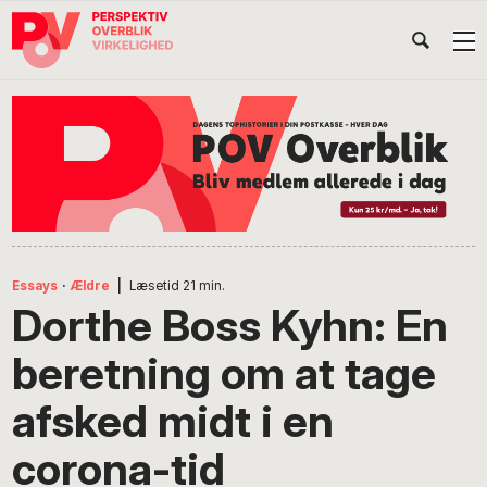
Gå
Skip
Gå
Head
direkte
til
direkte
til
indhold
til
Højr
primær
footer
Søg
på
navigation
POV
International
Essays
·
Ældre
|
Læsetid
21
min.
Dorthe Boss Kyhn: En
beretning om at tage
afsked midt i en
corona-tid