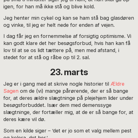
igen, for han må ikke stå og blive kold.
Jeg henter min cykel og kan se ham stå bag glasdøren
og vinke, til jeg er helt nede for enden af vejen.
I dag får jeg en fornemmelse af forsigtig optimisme. Vi
kan godt klare det her besøgsforbud, hvis han kan få
lov til at se os lidt tættere på, men med afstand, i
stedet for at stå og råbe op til 2. sal.
23. marts
Jeg er i gang med at skrive nogle historier til
Ældre
Sagen
om de (vi) mange pårørende, der er så bange
for, at deres ældre slægtninge på plejehjem lider under
besøgsforbuddet. Især dem med demenssyge
slægtninge, der fortæller mig, at de er så bange for, at
deres kære vil dø.
Som en kilde siger – ’det er jo som et valg mellem pest
og kolera, det her.’