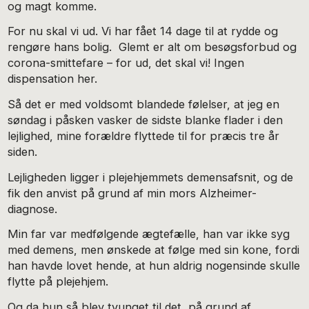
og magt komme.
For nu skal vi ud. Vi har fået 14 dage til at rydde og
rengøre hans bolig. Glemt er alt om besøgsforbud og
corona-smittefare – for ud, det skal vi! Ingen
dispensation her.
Så det er med voldsomt blandede følelser, at jeg en
søndag i påsken vasker de sidste blanke flader i den
lejlighed, mine forældre flyttede til for præcis tre år
siden.
Lejligheden ligger i plejehjemmets demensafsnit, og de
fik den anvist på grund af min mors Alzheimer-
diagnose.
Min far var medfølgende ægtefælle, han var ikke syg
med demens, men ønskede at følge med sin kone, fordi
han havde lovet hende, at hun aldrig nogensinde skulle
flytte på plejehjem.
Og da hun så blev tvunget til det, på grund af