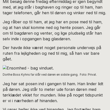
Mit besøg denne fredag eftermiddag er igen begyndt
med, at jeg står i baghaven og ringer op til ham, han
tager telefonen, går hen til døren og vinker ned til mig.
Jeg råber op til ham, at jeg har en pose med til ham,
og at han skal komme ned og hente posen. Jeg går
om til bagdøren og venter, og lige pludselig står han
selv inde i opgangen bag glasdøren.
Der havde ikke været noget personale undervejs på
ruten fra lejligheden og ned til mig, så han var bare
gået.
Dorthe Boss Kyhns far står ved døren en sidste gang. Foto: Privat.
Jeg har sat posen ind i gangen til ham. Han linder lidt
på døren. Jeg står to meter ude foran døren med
tørklædet viklet for munden. Ikke på noget tidspunkt
er vi i nærheden af hinanden.
Vi rører heller ikke ved hinanden. Jeg fortæller ham