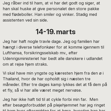
Jeg råber ind til ham, at vi har det godt og siger, at
han skal huske at give personalet den store pakke
med flødeboller. Han smiler og vinker. Stadig med
assistenten ved sin side.
14-19. marts
Jeg har haft nogle travle dage. Jeg og familien har
hængt i diverse telefonkøer for at komme igennem til
Lufthansa, forsikringsselskab mv., efter
Udenrigsministeriet har bedt alle danskere i udlandet
om at rejse hjem straks.
Vi skal have min yngste og kæresten hjem fra den ø i
Thailand, hvor de har opholdt sig i næsten tre
måneder. Efter tre dages kamp lykkes det at få dem på
et fly, så vi har alle været meget nervøse.
Jeg har ikke haft tid til at cykle forbi min far. Men
efter besøgsforbuddet på plejehjemmet har jeg ringet
til ham hver eftermiddag for at høre, hvordan han har