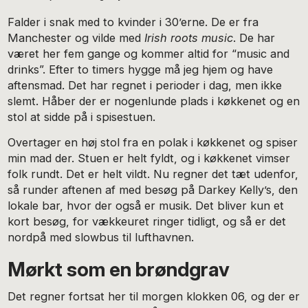
Falder i snak med to kvinder i 30’erne. De er fra
Manchester og vilde med
Irish roots music
. De har
været her fem gange og kommer altid for “music and
drinks”. Efter to timers hygge må jeg hjem og have
aftensmad. Det har regnet i perioder i dag, men ikke
slemt. Håber der er nogenlunde plads i køkkenet og en
stol at sidde på i spisestuen.
Overtager en høj stol fra en polak i køkkenet og spiser
min mad der. Stuen er helt fyldt, og i køkkenet vimser
folk rundt. Det er helt vildt. Nu regner det tæt udenfor,
så runder aftenen af med besøg på Darkey Kelly’s, den
lokale bar, hvor der også er musik. Det bliver kun et
kort besøg, for vækkeuret ringer tidligt, og så er det
nordpå med slowbus til lufthavnen.
Mørkt som en brøndgrav
Det regner fortsat her til morgen klokken 06, og der er