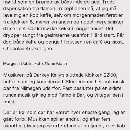
mørkt som en brøndgrav både inde og ude. Trods
dispensation fra damen i receptionen på, at jeg må
lave mig en kop kaffe, selv om morgenmaden først er
fra klokken 8, mener en anden og noget mere sinister
dame i det kældermørke køkken noget andet. Det
drypper tungt fra gesimserne udenfor. Hård start. Får
dog både kaffe og penge til bussen i en café og kiosk.
Chokoladetricket igen.
Morgen i Dublin. Foto: Gorm Bloch
Musikken på Darkey Kelly’s sluttede klokken 22:30,
netop som jeg kom derned. Sludrede med et hollandsk
par fra Nijmegen udenfor. Fast besluttet på en sidste
runde musik gik jeg mod Temple Bar, og vi tager den i
nutid:
Der er kø, som der har været hver eneste gang, jeg er
gået forbi. Musikken spiller endnu, og efter fem
minutter bliver jeg eskorteret ind af en tjener, i selskab