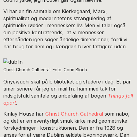
countryside, jeg mødte i går også nævnte.
Vi har en fin samtale om Kierkegaard, Marx,
spiritualitet og modernitetens strangulering af
spirituelle rødder i menneskers liv. Men vi taler også
om positive kontratrends; at vi mennesker
efterhånden igen søger åndelige dimensioner, fordi vi
har brug for dem og i længden bliver fattigere uden.
Christ Church Cathedral. Foto: Gorm Bloch
Onyewuchi skal på biblioteket og studere i dag. Et par
timer senere får jeg en mail fra ham med tak for
indsigtsfuld samtale og anbefaling af bogen
Things fall
apart
.
Kinlay House har
Christ Church Cathedral
som nabo,
og det er en eventyrligt smuk kirke med geometriske
forskydninger i konstruktionen. Den er fra 1028 og
anses for at være Dublins ældste bygningsværk. Den