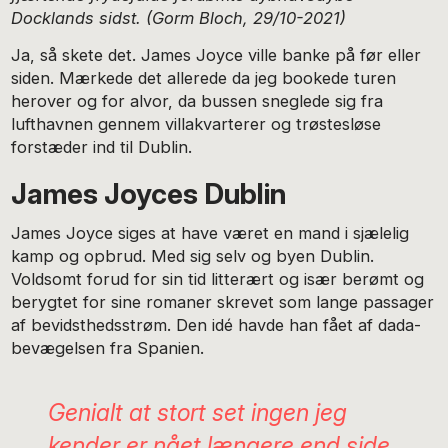
Docklands sidst.
(Gorm Bloch, 29/10-2021)
Ja, så skete det. James Joyce ville banke på før eller
siden. Mærkede det allerede da jeg bookede turen
herover og for alvor, da bussen sneglede sig fra
lufthavnen gennem villakvarterer og trøstesløse
forstæder ind til Dublin.
James Joyces Dublin
James Joyce siges at have været en mand i sjælelig
kamp og opbrud. Med sig selv og byen Dublin.
Voldsomt forud for sin tid litterært og især berømt og
berygtet for sine romaner skrevet som lange passager
af bevidsthedsstrøm. Den idé havde han fået af dada-
bevægelsen fra Spanien.
Genialt at stort set ingen jeg
kender er nået længere end side