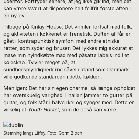
udenfor. Fortryder senere, at jeg ikke gik ind, men det
kan være svært at disponere helt fejlfrit første aften i
en ny by.
Tilbage på Kinlay House. Det vrimler fortsat med folk,
og aktiviteten i køkkenet er frenetisk. Duften af får er
gået i kontrapunktisk symfoni med andre etniske
retter, som syder og bruser. Det lykkes mig akkurat at
mase min nyindkøbte mad med påsatte labels ind i et
køleskab. Tvivler meget på, at
sundhedsmyndighederne såvel i Irland som Danmark
ville godkende standarden i dette køkken.
Men igen: Det har sin egen charme, så længe opholdet
har overskuelig varighed. I hallen jammer to gutter på
guitar, og folk står i halvcirkel og synger med. Dette er
virkelig et
Youth Hostel
, som de også kan være.
Stemning langs Liffey. Foto: Gorm Bloch