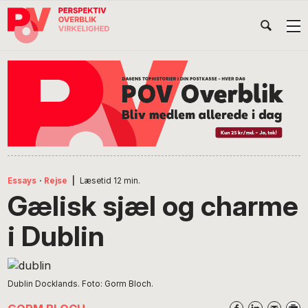
Gå
Skip
Gå
Head
direkte
til
direkte
til
indhold
til
Højr
primær
footer
Søg
på
navigation
POV
International
Essays
·
Rejse
|
Læsetid
12
min.
Gælisk sjæl og charme
i Dublin
Dublin Docklands. Foto: Gorm Bloch.