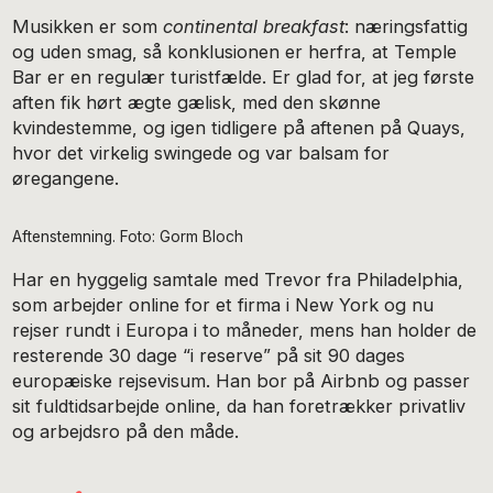
Musikken er som
continental breakfast
: næringsfattig
og uden smag, så konklusionen er herfra, at Temple
Bar er en regulær turistfælde. Er glad for, at jeg første
aften fik hørt ægte gælisk, med den skønne
kvindestemme, og igen tidligere på aftenen på Quays,
hvor det virkelig swingede og var balsam for
øregangene.
Aftenstemning. Foto: Gorm Bloch
Har en hyggelig samtale med Trevor fra Philadelphia,
som arbejder online for et firma i New York og nu
rejser rundt i Europa i to måneder, mens han holder de
resterende 30 dage “i reserve” på sit 90 dages
europæiske rejsevisum. Han bor på Airbnb og passer
sit fuldtidsarbejde online, da han foretrækker privatliv
og arbejdsro på den måde.