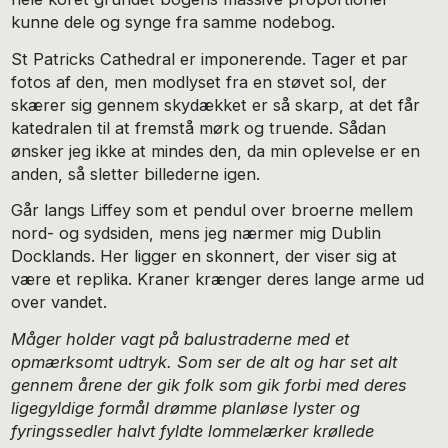
kunne dele og synge fra samme nodebog.
St Patricks Cathedral er imponerende. Tager et par
fotos af den, men modlyset fra en støvet sol, der
skærer sig gennem skydækket er så skarp, at det får
katedralen til at fremstå mørk og truende. Sådan
ønsker jeg ikke at mindes den, da min oplevelse er en
anden, så sletter billederne igen.
Går langs Liffey som et pendul over broerne mellem
nord- og sydsiden, mens jeg nærmer mig Dublin
Docklands. Her ligger en skonnert, der viser sig at
være et replika. Kraner krænger deres lange arme ud
over vandet.
Måger holder vagt på balustraderne med et
opmærksomt udtryk. Som ser de alt og har set alt
gennem årene der gik folk som gik forbi med deres
ligegyldige formål drømme planløse lyster og
fyringssedler halvt fyldte lommelærker krøllede