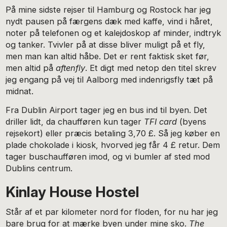
På mine sidste rejser til Hamburg og Rostock har jeg
nydt pausen på færgens dæk med kaffe, vind i håret,
noter på telefonen og et kalejdoskop af minder, indtryk
og tanker. Tvivler på at disse bliver muligt på et fly,
men man kan altid håbe. Det er rent faktisk sket før,
men altid på
aftenfly
. Et digt med netop den titel skrev
jeg engang på vej til Aalborg med indenrigsfly tæt på
midnat.
Fra Dublin Airport tager jeg en bus ind til byen. Det
driller lidt, da chaufføren kun tager
TFI card
(byens
rejsekort) eller præcis betaling 3,70 £. Så jeg køber en
plade chokolade i kiosk, hvorved jeg får 4 £ retur. Dem
tager buschaufføren imod, og vi bumler af sted mod
Dublins centrum.
Kinlay House Hostel
Står af et par kilometer nord for floden, for nu har jeg
bare brug for at mærke byen under mine sko.
The