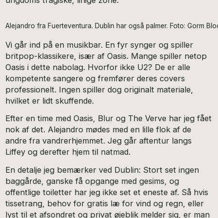
ungdoms tragiske, liflige zone.
Alejandro fra Fuerteventura. Dublin har også palmer. Foto: Gorm Bl
Vi går ind på en musikbar. En fyr synger og spiller
britpop-klassikere, især af Oasis. Mange spiller netop
Oasis i dette nabolag. Hvorfor ikke U2? De er alle
kompetente sangere og fremfører deres covers
professionelt. Ingen spiller dog originalt materiale,
hvilket er lidt skuffende.
Efter en time med Oasis, Blur og The Verve har jeg fået
nok af det. Alejandro mødes med en lille flok af de
andre fra vandrerhjemmet. Jeg går aftentur langs
Liffey og derefter hjem til natmad.
En detalje jeg bemærker ved Dublin: Stort set ingen
baggårde, ganske få opgange med gesims, og
offentlige toiletter har jeg ikke set et eneste af. Så hvis
tissetrang, behov for gratis læ for vind og regn, eller
lyst til et afsondret og privat øjeblik melder sig, er man