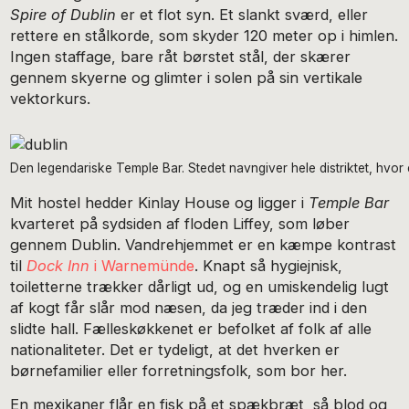
Spire of Dublin
er et flot syn. Et slankt sværd, eller
rettere en stålkorde, som skyder 120 meter op i himlen.
Ingen staffage, bare råt børstet stål, der skærer
gennem skyerne og glimter i solen på sin vertikale
vektorkurs.
Den legendariske Temple Bar. Stedet navngiver hele distriktet, hvor
Mit hostel hedder Kinlay House og ligger i
Temple Bar
kvarteret på sydsiden af floden Liffey, som løber
gennem Dublin. Vandrehjemmet er en kæmpe kontrast
til
Dock Inn
i Warnemünde
. Knapt så hygiejnisk,
toiletterne trækker dårligt ud, og en umiskendelig lugt
af kogt får slår mod næsen, da jeg træder ind i den
slidte hall. Fælleskøkkenet er befolket af folk af alle
nationaliteter. Det er tydeligt, at det hverken er
børnefamilier eller forretningsfolk, som bor her.
En mexikaner flår en fisk på et spækbræt, så blod og