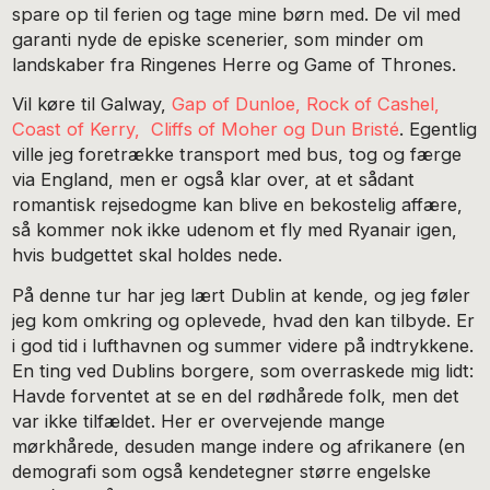
spare op til ferien og tage mine børn med. De vil med
garanti nyde de episke scenerier, som minder om
landskaber fra Ringenes Herre og Game of Thrones.
Vil køre til Galway,
Gap of Dunloe, Rock of Cashel,
Coast of Kerry, Cliffs of Moher og Dun Bristé
. Egentlig
ville jeg foretrække transport med bus, tog og færge
via England, men er også klar over, at et sådant
romantisk rejsedogme kan blive en bekostelig affære,
så kommer nok ikke udenom et fly med Ryanair igen,
hvis budgettet skal holdes nede.
På denne tur har jeg lært Dublin at kende, og jeg føler
jeg kom omkring og oplevede, hvad den kan tilbyde. Er
i god tid i lufthavnen og summer videre på indtrykkene.
En ting ved Dublins borgere, som overraskede mig lidt:
Havde forventet at se en del rødhårede folk, men det
var ikke tilfældet. Her er overvejende mange
mørkhårede, desuden mange indere og afrikanere (en
demografi som også kendetegner større engelske