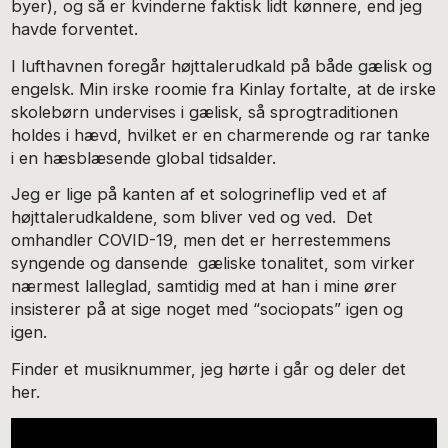
byer), og så er kvinderne faktisk lidt kønnere, end jeg
havde forventet.
I lufthavnen foregår højttalerudkald på både gælisk og
engelsk. Min irske roomie fra Kinlay fortalte, at de irske
skolebørn undervises i gælisk, så sprogtraditionen
holdes i hævd, hvilket er en charmerende og rar tanke
i en hæsblæsende global tidsalder.
Jeg er lige på kanten af et sologrineflip ved et af
højttalerudkaldene, som bliver ved og ved. Det
omhandler COVID-19, men det er herrestemmens
syngende og dansende gæliske tonalitet, som virker
nærmest lalleglad, samtidig med at han i mine ører
insisterer på at sige noget med “sociopats” igen og
igen.
Finder et musiknummer, jeg hørte i går og deler det
her.