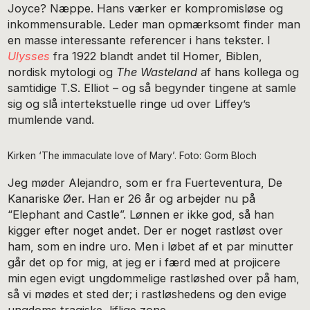
Joyce? Næppe. Hans værker er kompromisløse og
inkommensurable. Leder man opmærksomt finder man
en masse interessante referencer i hans tekster. I
Ulysses
fra 1922 blandt andet til Homer, Biblen,
nordisk mytologi og
The Wasteland
af hans kollega og
samtidige T.S. Elliot – og så begynder tingene at samle
sig og slå intertekstuelle ringe ud over Liffey’s
mumlende vand.
Kirken ‘The immaculate love of Mary’. Foto: Gorm Bloch
Jeg møder Alejandro, som er fra Fuerteventura, De
Kanariske Øer. Han er 26 år og arbejder nu på
“Elephant and Castle”. Lønnen er ikke god, så han
kigger efter noget andet. Der er noget rastløst over
ham, som en indre uro. Men i løbet af et par minutter
går det op for mig, at jeg er i færd med at projicere
min egen evigt ungdommelige rastløshed over på ham,
så vi mødes et sted der; i rastløshedens og den evige