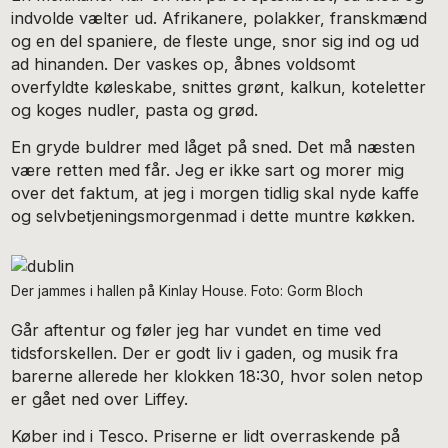
indvolde vælter ud. Afrikanere, polakker, franskmænd
og en del spaniere, de fleste unge, snor sig ind og ud
ad hinanden. Der vaskes op, åbnes voldsomt
overfyldte køleskabe, snittes grønt, kalkun, koteletter
og koges nudler, pasta og grød.
En gryde buldrer med låget på sned. Det må næsten
være retten med får. Jeg er ikke sart og morer mig
over det faktum, at jeg i morgen tidlig skal nyde kaffe
og selvbetjeningsmorgenmad i dette muntre køkken.
Der jammes i hallen på Kinlay House. Foto: Gorm Bloch
Går aftentur og føler jeg har vundet en time ved
tidsforskellen. Der er godt liv i gaden, og musik fra
barerne allerede her klokken 18:30, hvor solen netop
er gået ned over Liffey.
Køber ind i Tesco. Priserne er lidt overraskende på