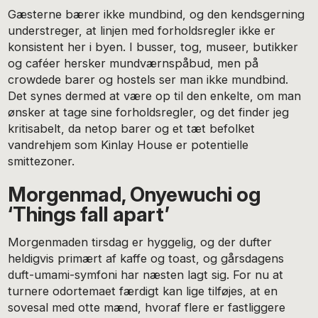
Gæsterne bærer ikke mundbind, og den kendsgerning
understreger, at linjen med forholdsregler ikke er
konsistent her i byen. I busser, tog, museer, butikker
og caféer hersker mundværnspåbud, men på
crowdede barer og hostels ser man ikke mundbind.
Det synes dermed at være op til den enkelte, om man
ønsker at tage sine forholdsregler, og det finder jeg
kritisabelt, da netop barer og et tæt befolket
vandrehjem som Kinlay House er potentielle
smittezoner.
Morgenmad, Onyewuchi og
‘Things fall apart’
Morgenmaden tirsdag er hyggelig, og der dufter
heldigvis primært af kaffe og toast, og gårsdagens
duft-umami-symfoni har næsten lagt sig. For nu at
turnere odortemaet færdigt kan lige tilføjes, at en
sovesal med otte mænd, hvoraf flere er fastliggere