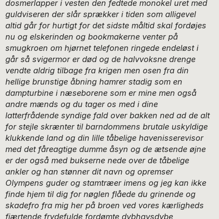
dosmerlapper i vesten den fedtede monokel uret med
guldviseren der slår sprækker i tiden som alligevel
altid går for hurtigt for det sidste måltid skal fordøjes
nu og elskerinden og bookmakerne venter på
smugkroen om hjørnet telefonen ringede endeløst i
går så svigermor er død og de halvvoksne drenge
vendte aldrig tilbage fra krigen men osen fra din
hellige brunstige åbning hamrer stadig som en
dampturbine i næseborene som er mine men også
andre mænds og du tager os med i dine
latterfrådende syndige fald over bakken ned ad de alt
for stejle skrænter til barndommens brutale uskyldige
klukkende land og din lille tåbelige havenisserevisor
med det fåreagtige dumme åsyn og de ætsende øjne
er der også med bukserne nede over de tåbelige
ankler og han stønner dit navn og opremser
Olympens guder og stamtræer imens og jeg kan ikke
finde hjem til dig for nøglen flåede du grinende og
skadefro fra mig her på broen ved vores kærligheds
fjærtende frydefulde fordømte dybhavsdybe