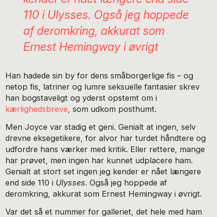
110 i
Ulysses
. Også jeg hoppede
af deromkring, akkurat som
Ernest Hemingway i øvrigt
Han hadede sin by for dens småborgerlige fis – og
netop fis, latriner og lumre seksuelle fantasier skrev
han bogstaveligt og yderst opstemt om i
kærlighedsbreve
, som udkom posthumt.
Men Joyce var stadig et geni. Genialt at ingen, selv
drevne eksegetikere, for alvor har turdet håndtere og
udfordre hans værker med kritik. Eller rettere, mange
har prøvet, men ingen har kunnet udplacere ham.
Genialt at stort set ingen jeg kender er nået længere
end side 110 i
Ulysses
. Også jeg hoppede af
deromkring, akkurat som Ernest Hemingway i øvrigt.
Var det så et nummer for galleriet, det hele med ham