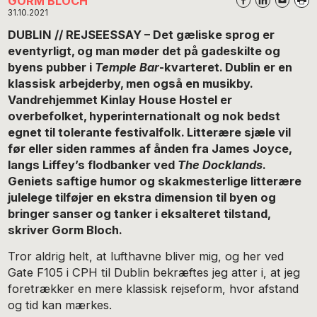
GORM BLOCH
31.10.2021
DUBLIN // REJSEESSAY – Det gæliske sprog er
eventyrligt, og man møder det på gadeskilte og
byens pubber i
Temple Bar
-kvarteret. Dublin er en
klassisk arbejderby, men også en musikby.
Vandrehjemmet Kinlay House Hostel er
overbefolket, hyperinternationalt og nok bedst
egnet til tolerante festivalfolk. Litterære sjæle vil
før eller siden rammes af ånden fra James Joyce,
langs Liffey’s flodbanker ved
The Docklands
.
Geniets saftige humor og skakmesterlige litterære
julelege tilføjer en ekstra dimension til byen og
bringer sanser og tanker i eksalteret tilstand,
skriver Gorm Bloch.
Tror aldrig helt, at lufthavne bliver mig, og her ved
Gate F105 i CPH til Dublin bekræftes jeg atter i, at jeg
foretrækker en mere klassisk rejseform, hvor afstand
og tid kan mærkes.