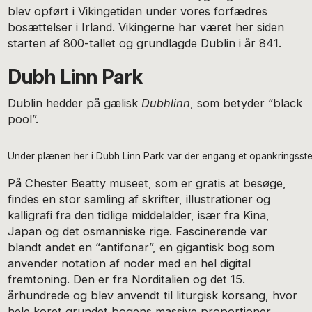
blev opført i Vikingetiden under vores forfædres
bosættelser i Irland. Vikingerne har været her siden
starten af 800-tallet og grundlagde Dublin i år 841.
Dubh Linn Park
Dublin hedder på gælisk
Dubhlinn
, som betyder “black
pool”.
Under plænen her i Dubh Linn Park var der engang et opankringssted 
På Chester Beatty museet, som er gratis at besøge,
findes en stor samling af skrifter, illustrationer og
kalligrafi fra den tidlige middelalder, især fra Kina,
Japan og det osmanniske rige. Fascinerende var
blandt andet en “antifonar”, en gigantisk bog som
anvender notation af noder med en hel digital
fremtoning. Den er fra Norditalien og det 15.
århundrede og blev anvendt til liturgisk korsang, hvor
hele koret grundet bogens massive proportioner