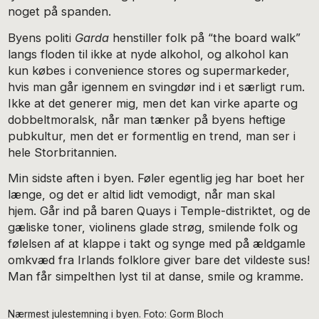
noget på spanden.
Byens politi
Garda
henstiller folk på “the board walk”
langs floden til ikke at nyde alkohol, og alkohol kan
kun købes i convenience stores og supermarkeder,
hvis man går igennem en svingdør ind i et særligt rum.
Ikke at det generer mig, men det kan virke aparte og
dobbeltmoralsk, når man tænker på byens heftige
pubkultur, men det er formentlig en trend, man ser i
hele Storbritannien.
Min sidste aften i byen. Føler egentlig jeg har boet her
længe, og det er altid lidt vemodigt, når man skal
hjem. Går ind på baren Quays i Temple-distriktet, og de
gæliske toner, violinens glade strøg, smilende folk og
følelsen af at klappe i takt og synge med på ældgamle
omkvæd fra Irlands folklore giver bare det vildeste sus!
Man får simpelthen lyst til at danse, smile og kramme.
Nærmest julestemning i byen. Foto: Gorm Bloch