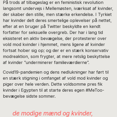
På trods af tilbageslag er en feministisk revolution
langsomt undervejs i Mellemøsten, iværksat af kvinder,
der skaber den stille, men stærke erkendelse. I Tyrkiet
har kvinder delt deres smertelige oplevelser på nettet,
efter at en bruger på Twitter beskyldte en kendt
forfatter for seksuelle overgreb. Der har i lang tid
eksisteret en aktiv bevægelse, der protesterer over
vold mod kvinder i hjemmet, mens ligene af kvinder
fortsat hober sig op; og der er en stærk konservativ
modreaktion, som frygter, at mere retslig beskyttelse
af kvinder ”underminerer familieværdierne”.
Covid19-pandemien og dens nedlukninger har ført til
en stærk stigning i omfanget af vold mod kvinder og
piger over hele verden. Dette voldsomme pres fik
kvinder i Egypten til at starte deres egen #MeToo-
bevægelse sidste sommer.
de modige mænd og kvinder,