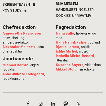
BLIV MEDLEM
SKRIBENTBASEN
HANDELSBETINGELSER
POV STUDY
COOKIES & PRIVATLIV
Chefredaktion
Fagredaktion
Annegrethe Rasmussen
,
Nana Balle
, fødevarer og
ansv. chef- og
mad
erhvervsredaktør
Hans Henrik Fafner
, udland
Alexander Meinertz
, adm.
Bjarke Larsen
, politik
chefredaktør
Eddie Michel
, musik
Isabella Miehe-Renard
,
Jourhavende
litteratur
Susanne Sayers
, videnskab
Michael Bernth
, digital
Mikkel Stolt
, filmredaktør
redaktør
Anne Juliette Ladegaard
,
redaktionschef