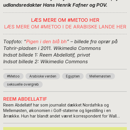
udlandsredaktør Hans Henrik Fafner og POV.
LÆS MERE OM #METOO HER
LÆS MERE OM #METOO I DE ARABISKE LANDE HER
Topfoto: “
Pigen i den blå bh
” – billede fra oprør på
Tahrir-pladsen i 2011. Wikimedia Commons
Indsat billede 1: Reem Abdellatif, privat
Indsat billede 2: Wikimedia Commons
#Metoo
Arabiske verden
Egypten
Mellemøsten
seksuelle overgreb
REEM ABDELLATIF
Reem Abdellatif har som journalist dækket Nordafrika og
Mellemøsten, økonomien i Golf-staterne og ligestilling i en
årrække. Hun har blandt andet været korrespondent for Wall
Street Journal og Los Angeles Times. Hun har været med til at
etablere African Women Rights Advocates, og er stifter og