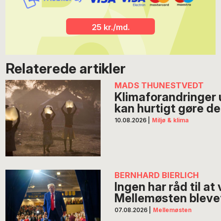
25 kr./md.
Relaterede artikler
MADS THUNESTVEDT
Klimaforandringer 
kan hurtigt gøre d
10.08.2026
|
Miljø & klima
BERNHARD BIERLICH
Ingen har råd til at
Mellemøsten blevet
07.08.2026
|
Mellemøsten