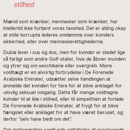
stilhed
Mænd som krænker, mennesker som krænker, har
imidlertid ikke fortjent vores tavshed. Det er aldrig okay
at stille korrupte lederes omdømme over kvinders
sikkerhed, eller over menneskerettighederne.
Dubai lever i sus og dus, men for kvinder er stedet lige
så farligt som andre Golf-stater, hvis de åbner munden
og ytrer sig om sexchikane eller overgreb. Mens
voldtægt er en alvorlig forbrydelse i De Forenede
Arabiske Emirater, udsætter selve handlingen at
anmelde det kvinden for fare for at blive anklaget for
ulovlig seksuel omgang. Dette får mange voldtagne
kvinder til at lide i stilhed, eller til simpelthen at forlade
De Forenede Arabiske Emirater, af frygt for at blive
fængslet eller anklaget for at have været beruset, og
derfor ”selv have bedt om det”.
Det mellemøstlige samfunds opfattelse af overlevende,