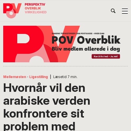
Gå
Skip
Gå
Head
direkte
til
direkte
til
indhold
til
Højr
primær
footer
Søg
på
navigation
POV
International
Mellemøsten
·
Ligestilling
|
Læsetid
7
min.
Hvornår vil den
arabiske verden
konfrontere sit
problem med