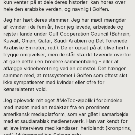
kun venter på at dele deres historier, kan høres over
hele den arabiske verden, og navnlig i Golfen.
Jeg har hørt deres stemmer. Jeg har mødt mængder
af kvinder i de fem år, hvor jeg levede, arbejdede og
rejste i lande under Gulf Cooperation Council (Bahrain,
Kuwait, Oman, Qatar, Saudi-Arabien og Det Forenede
Arabiske Emirater, red.). De er opsat på at blive hørt i
trygge omgivelser, men de står stærkt tøvende overfor
at gøre dette i en bredere sammenhæng – eller at
aflægge vidneberetning ved en domstol. Det hænger
sammen med, at retssystemet i Golfen som oftest slet
ikke sympatiserer med kvinder eller ofre for
kønsrelateret vold.
Jeg oplevede mit eget #MeToo-øjeblik i forbindelse
med mødet med en redaktør fra en prominent
amerikansk medieplatform, som var gået i samarbejde
med et saudiarabisk medienetværk. Han var kendt for
at lave interviews med kendisser, heriblandt (kronprins,