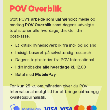
direktør for Redefined Communications Agency i Holland.
POV Overblik
Støt POV’s arbejde som uafhængigt medie og
modtag
POV Overblik
samt dagens udvalgte
tophistorier alle hverdage, direkte i din
postkasse.
Et kritisk nyhedsoverblik fra ind- og udland
Indsigt baseret på selvstændig research
Dagens tophistorier fra POV International
I din indbakke
alle hverdage
kl. 12.00
Betal med
MobilePay
For kun 25 kr. om måneden giver du POV
International mulighed for at bringe uafhængig
kvalitetsjournalistik.