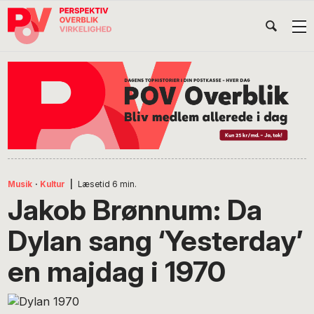
Gå
Skip
Gå
Head
direkte
til
direkte
til
indhold
til
Højr
primær
footer
Søg
på
navigation
POV
International
Musik
·
Kultur
|
Læsetid
6
min.
Jakob Brønnum: Da
Dylan sang ‘Yesterday’
en majdag i 1970