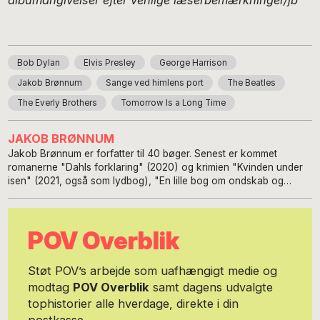
albumangivelser efter venlige læserbemærkninger/jb
Bob Dylan
Elvis Presley
George Harrison
Jakob Brønnum
Sange ved himlens port
The Beatles
The Everly Brothers
Tomorrow Is a Long Time
JAKOB BRØNNUM
Jakob Brønnum er forfatter til 40 bøger. Senest er kommet
romanerne "Dahls forklaring" (2020) og krimien "Kvinden under
isen" (2021, også som lydbog), "En lille bog om ondskab og
lidelse" (2021), mediekritikken "Småtingsafdelingen" (2020),
"Gensyn med den store fortælling", digtbogen "Virkeligheden
2.0", "Bowie - Rockmusikeren som eksistensdigter" og digtbogen
POV Overblik
"Øjeblikkets tredje tilstand." En række af hans romaner og
fortællinger findes som e-bog fra Lindhardt & Ringhof på
streamingstjenesterne Internationalt har hans digte været trykt i
Støt POV’s arbejde som uafhængigt medie og
adskillige tidsskrifter, bl.a. Lyrikvännen (Sverige), Parnasso
modtag
POV Overblik
samt dagens udvalgte
(Finland) og Literaturnaja Gazeta (Rusland) Han har offentliggjort
tophistorier alle hverdage, direkte i din
essays i det internationale tidsskrift La Piccioletta Barca, han
bidrager med lyrik i Beyond Words Literaty Magazines jan. 2022-