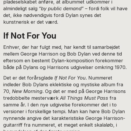
pladeselskabet anføre, at albummet udkommer i
almindeligt salg “
by public demand
” – fordi folk vil have
det, ikke nødvendigvis fordi Dylan synes det
kunstnerisk er det værd.
If Not For You
Enhver, der har fulgt med, har kendt til samarbejdet
mellem George Harrison og Bob Dylan ved denne tid
eftersom en bestemt Dylan-komposition forekommer
både på Dylans og Harrisons udgivelser omkring 1970.
Det er det forårsglade
If Not For You
. Nummeret
indleder Bob Dylans eklektiske og mystiske album fra
70,
New Morning
. Og det er med på George Harrisons
tredobbelte mesterværk
All Things Must Pass
fra
samme år. I den nye udgivelse forekommer det i to
versioner i forskellige tempi. Man kan høre Bob Dylan
nynnende angive det karakteristiske George Harrison-
guitarriff fra nummeret, et meget enkelt skalaløb, i