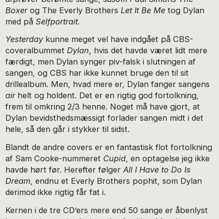
Boxer
og The Everly Brothers
Let It Be Me
tog Dylan
med på
Selfportrait.
Yesterday
kunne meget vel have indgået på CBS-
coveralbummet
Dylan
, hvis det havde været lidt mere
færdigt, men Dylan synger piv-falsk i slutningen af
sangen, og CBS har ikke kunnet bruge den til sit
drillealbum. Men, hvad mere er, Dylan fanger sangens
air
helt og holdent. Det er en rigtig god fortolkning,
frem til omkring 2/3 henne. Noget må have gjort, at
Dylan bevidsthedsmæssigt forlader sangen midt i det
hele, så den går i stykker til sidst.
Blandt de andre covers er en fantastisk flot fortolkning
af Sam Cooke-nummeret
Cupid
, en optagelse jeg ikke
havde hørt før. Herefter følger
All I Have to Do Is
Dream
, endnu et Everly Brothers pophit, som Dylan
derimod ikke rigtig får fat i.
Kernen i de tre CD’ers mere end 50 sange er åbenlyst