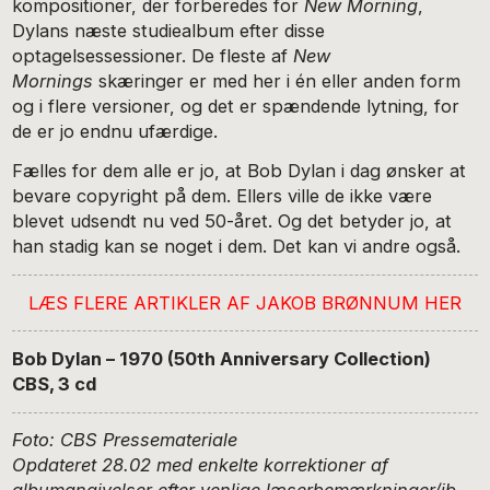
kompositioner, der forberedes for
New Morning
,
Dylans næste studiealbum efter disse
optagelsessessioner. De fleste af
New
Mornings
skæringer er med her i én eller anden form
og i flere versioner, og det er spændende lytning, for
de er jo endnu ufærdige.
Fælles for dem alle er jo, at Bob Dylan i dag ønsker at
bevare copyright på dem. Ellers ville de ikke være
blevet udsendt nu ved 50-året. Og det betyder jo, at
han stadig kan se noget i dem. Det kan vi andre også.
LÆS FLERE ARTIKLER AF JAKOB BRØNNUM HER
Bob Dylan – 1970 (50th Anniversary Collection)
CBS, 3 cd
Foto: CBS Pressemateriale
Opdateret 28.02 med enkelte korrektioner af