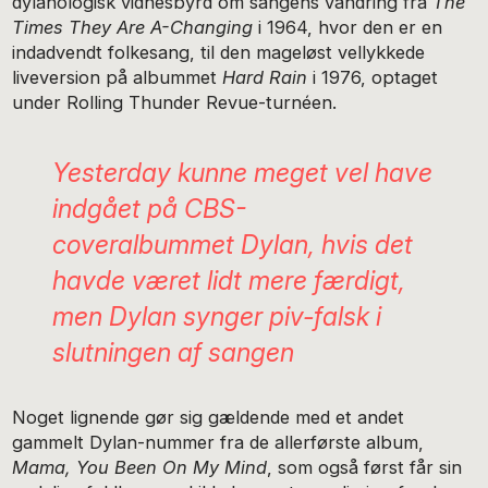
dylanologisk vidnesbyrd om sangens vandring fra
The
Times They Are A-Changing
i 1964, hvor den er en
indadvendt folkesang, til den mageløst vellykkede
liveversion på albummet
Hard Rain
i 1976, optaget
under Rolling Thunder Revue-turnéen.
Yesterday
kunne meget vel have
indgået på CBS-
coveralbummet
Dylan
, hvis det
havde været lidt mere færdigt,
men Dylan synger piv-falsk i
slutningen af sangen
Noget lignende gør sig gældende med et andet
gammelt Dylan-nummer fra de allerførste album,
Mama, You Been On My Mind
, som også først får sin