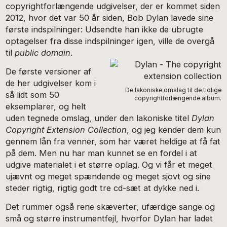
copyrightforlængende udgivelser, der er kommet siden
2012, hvor det var 50 år siden, Bob Dylan lavede sine
første indspilninger: Udsendte han ikke de ubrugte
optagelser fra disse indspilninger igen, ville de overgå
til
public domain
.
De første versioner af
de her udgivelser kom i
De lakoniske omslag til de tidlige
så lidt som 50
copyrightforlængende album.
eksemplarer, og helt
uden tegnede omslag, under den lakoniske titel
Dylan
Copyright Extension Collection
, og jeg kender dem kun
gennem lån fra venner, som har været heldige at få fat
på dem. Men nu har man kunnet se en fordel i at
udgive materialet i et større oplag. Og vi får et meget
ujævnt og meget spændende og meget sjovt og sine
steder rigtig, rigtig godt tre cd-sæt at dykke ned i.
Det rummer også rene skæverter, ufærdige sange og
små og større instrumentfejl, hvorfor Dylan har ladet