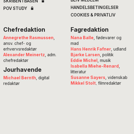
BLIV MEDLEM
SKRIBENTBASEN
HANDELSBETINGELSER
POV STUDY
COOKIES & PRIVATLIV
Chefredaktion
Fagredaktion
Annegrethe Rasmussen
,
Nana Balle
, fødevarer og
ansv. chef- og
mad
erhvervsredaktør
Hans Henrik Fafner
, udland
Alexander Meinertz
, adm.
Bjarke Larsen
, politik
chefredaktør
Eddie Michel
, musik
Isabella Miehe-Renard
,
Jourhavende
litteratur
Susanne Sayers
, videnskab
Michael Bernth
, digital
Mikkel Stolt
, filmredaktør
redaktør
Anne Juliette Ladegaard
,
redaktionschef