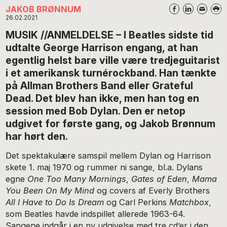
JAKOB BRØNNUM
26.02.2021
MUSIK //ANMELDELSE – I Beatles sidste tid
udtalte George Harrison engang, at han
egentlig helst bare ville være tredjeguitarist
i et amerikansk turnérockband. Han tænkte
på Allman Brothers Band eller Grateful
Dead. Det blev han ikke, men han tog en
session med Bob Dylan. Den er netop
udgivet for første gang, og Jakob Brønnum
har hørt den.
Det spektakulære samspil mellem Dylan og Harrison
skete 1. maj 1970 og rummer ni sange, bl.a. Dylans
egne
One Too Many Mornings
,
Gates of Eden
,
Mama
You Been On My Mind
og covers af Everly Brothers
All I Have to Do Is Dream
og Carl Perkins
Matchbox
,
som Beatles havde indspillet allerede 1963-64.
Sangene indgår i en ny udgivelse med tre cd’er i den