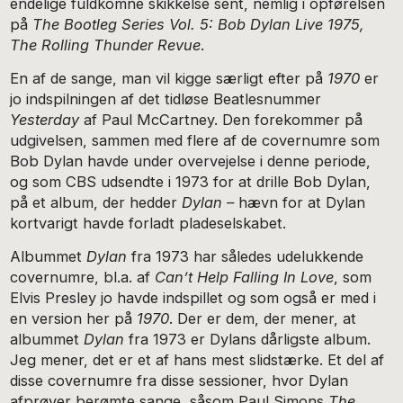
endelige fuldkomne skikkelse sent, nemlig i opførelsen
på
The Bootleg Series Vol. 5: Bob Dylan Live 1975,
The Rolling Thunder Revue
.
En af de sange, man vil kigge særligt efter på
1970
er
jo indspilningen af det tidløse Beatlesnummer
Yesterday
af Paul McCartney. Den forekommer på
udgivelsen, sammen med flere af de covernumre som
Bob Dylan havde under overvejelse i denne periode,
og som CBS udsendte i 1973 for at drille Bob Dylan,
på et album, der hedder
Dylan –
hævn for at Dylan
kortvarigt havde forladt pladeselskabet.
Albummet
Dylan
fra 1973 har således udelukkende
covernumre, bl.a. af
Can’t Help Falling In Love
, som
Elvis Presley jo havde indspillet og som også er med i
en version her på
1970
. Der er dem, der mener, at
albummet
Dylan
fra 1973 er Dylans dårligste album.
Jeg mener, det er et af hans mest slidstærke. Et del af
disse covernumre fra disse sessioner, hvor Dylan
afprøver berømte sange, såsom Paul Simons
The