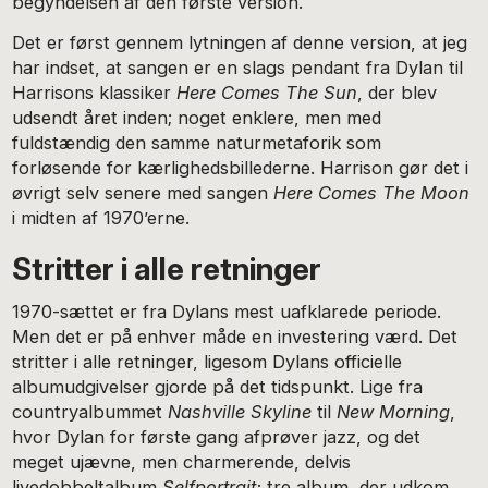
begyndelsen af den første version.
Det er først gennem lytningen af denne version, at jeg
har indset, at sangen er en slags pendant fra Dylan til
Harrisons klassiker
Here Comes The Sun
, der blev
udsendt året inden; noget enklere, men med
fuldstændig den samme naturmetaforik som
forløsende for kærlighedsbillederne. Harrison gør det i
øvrigt selv senere med sangen
Here Comes The Moon
i midten af 1970’erne.
Stritter i alle retninger
1970-sættet er fra Dylans mest uafklarede periode.
Men det er på enhver måde en investering værd. Det
stritter i alle retninger, ligesom Dylans officielle
albumudgivelser gjorde på det tidspunkt. Lige fra
countryalbummet
Nashville Skyline
til
New Morning
,
hvor Dylan for første gang afprøver jazz, og det
meget ujævne, men charmerende, delvis
livedobbeltalbum
Selfportrait;
tre album, der udkom