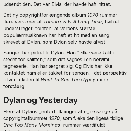
udsendt den. Det var Elvis, der havde haft hittet.
Det ny copyrightforlængende album
1970
rummer
flere versioner af
Tomorrow Is A Long Time
, hvilket
understreger pointen, at verdens største
populærmusiknavn har haft et hit med en sang,
skrevet af Dylan, som Dylan selv havde afvist.
Sangen har pirket til Dylan. Han “ville være kalif i
stedet for kaliffen,” som det sagdes i en berømt
tegneserie. Han har ærgret sig. Og Elvis har ikke
kontaktet ham eller takket for sangen. I det perspektiv
bliver teksten til
Went To See The Gypsy
mere
forståelig.
Dylan og Yesterday
Flere af Dylans genfortolkninger af egne sange på
copyrightalbummet
1970
, som f. eks den ligeså tidlige
One Too Many Mornings
, rummer værdifuldt