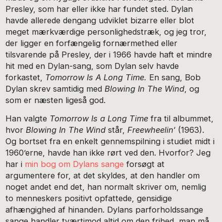
Presley, som har eller ikke har fundet sted. Dylan
havde allerede dengang udviklet bizarre eller blot
meget mærkværdige personlighedstræk, og jeg tror,
der ligger en forfængelig fornærmethed eller
tilsvarende på Presley, der i 1966 havde haft et mindre
hit med en Dylan-sang, som Dylan selv havde
forkastet,
Tomorrow Is A Long Time.
En sang, Bob
Dylan skrev samtidig med
Blowing In The Wind
, og
som er næsten ligeså god.
Han valgte
Tomorrow Is a Long Time
fra til albummet,
hvor
Blowing In The Wind
står,
Freewheelin
‘ (1963).
Og bortset fra en enkelt gennemspilning i studiet midt i
1960’erne, havde han ikke rørt ved den. Hvorfor? Jeg
har i
min bog om Dylans sange
forsøgt at
argumentere for, at det skyldes, at den handler om
noget andet end det, han normalt skriver om, nemlig
to menneskers positivt opfattede, gensidige
afhængighed af hinanden. Dylans parforholdssange
sange handler tværtimod altid om den frihed, man må