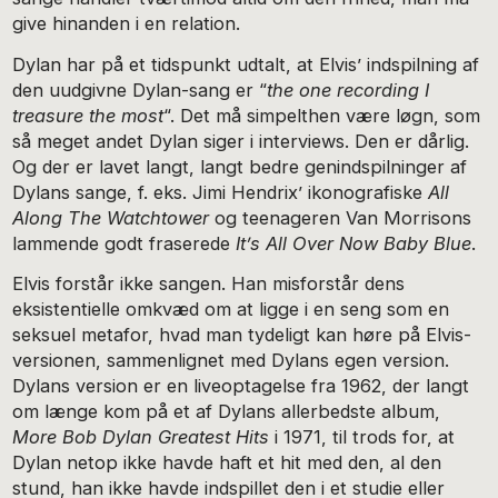
give hinanden i en relation.
Dylan har på et tidspunkt udtalt, at Elvis’ indspilning af
den uudgivne Dylan-sang er “
the one recording I
treasure the most
“. Det må simpelthen være løgn, som
så meget andet Dylan siger i interviews. Den er dårlig.
Og der er lavet langt, langt bedre genindspilninger af
Dylans sange, f. eks. Jimi Hendrix’ ikonografiske
All
Along The Watchtower
og teenageren Van Morrisons
lammende godt fraserede
It’s All Over Now Baby Blue
.
Elvis forstår ikke sangen. Han misforstår dens
eksistentielle omkvæd om at ligge i en seng som en
seksuel metafor, hvad man tydeligt kan høre på Elvis-
versionen, sammenlignet med Dylans egen version.
Dylans version er en liveoptagelse fra 1962, der langt
om længe kom på et af Dylans allerbedste album,
More Bob Dylan Greatest Hits
i 1971, til trods for, at
Dylan netop ikke havde haft et hit med den, al den
stund, han ikke havde indspillet den i et studie eller