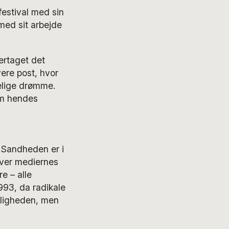
estival med sin
med sit arbejde
ertaget det
ere post, hvor
elige drømme.
om hendes
 Sandheden er i
over mediernes
e – alle
1993, da radikale
keligheden, men