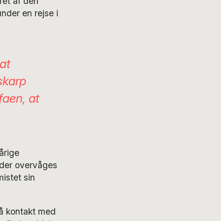
ret af den
nder en rejse i
at
skarp
faen, at
årige
 der overvåges
istet sin
få kontakt med