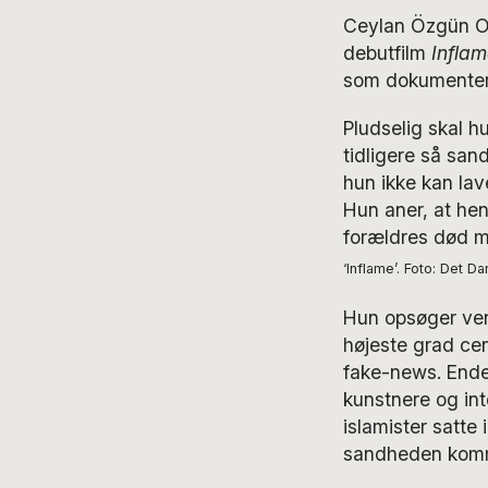
Ceylan Özgün Ozc
debutfilm
Inflam
som dokumenterfi
Pludselig skal h
tidligere så san
hun ikke kan la
Hun aner, at he
forældres død man
‘Inflame’. Foto: Det Da
Hun opsøger ven
højeste grad cen
fake-news. Ende
kunstnere og int
islamister satte
sandheden komme