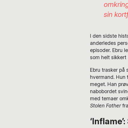
omkring
sin kort
I den sidste hist
anderledes perso
episoder. Ebru l
som helt sikkert
Ebru trasker på 
hvermand. Hun fo
meget. Han prøve
nabobordet svine
med temaer omkri
Stolen Father
fr
‘Inflame’