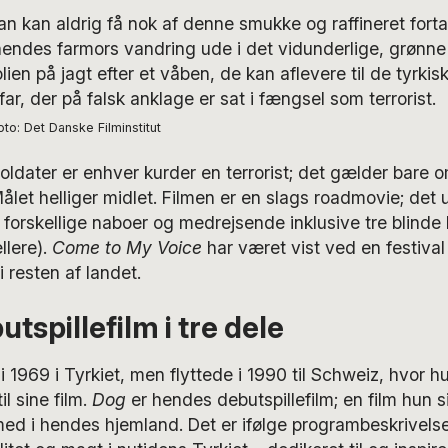
an kan aldrig få nok af denne smukke og raffineret forta
hendes farmors vandring ude i det vidunderlige, grønn
ien på jagt efter et våben, de kan aflevere til de tyrkisk
far, der på falsk anklage er sat i fængsel som terrorist.
to: Det Danske Filminstitut
soldater er enhver kurder en terrorist; det gælder bare om
let helliger midlet. Filmen er en slags roadmovie; det
forskellige naboer og medrejsende inklusive tre blinde
llere).
Come to My Voice
har været vist ved en festival 
i resten af landet.
utspillefilm i tre dele
 i 1969 i Tyrkiet, men flyttede i 1990 til Schweiz, hvor h
il sine film.
Dog
er hendes debutspillefilm; en film hun si
med i hendes hjemland. Det er ifølge programbeskrivel