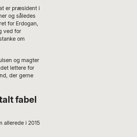
at er præsident i
mmer og således
et for Erdogan,
g ved for
istanke om
ulsen og magter
et lettere for
and, der gerne
alt fabel
m allerede i 2015