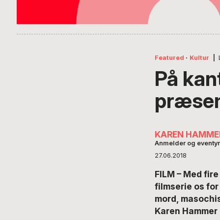
Featured
·
Kultur
|
På kan
præsent
KAREN HAMME
Anmelder og eventyr
27.06.2018
FILM – Med fire
filmserie os fo
mord, masochist
Karen Hammer ha