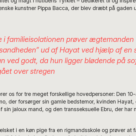
itet og magt i nutidens Tyrkiet – dedikeret til og inspire
lienske kunstner Pippa Bacca, der blev dræbt på gaden u
i familieisolationen prøver ægtemanden 
”sandheden” ud af Hayat ved hjælp af en 
an ved godt, da hun ligger blødende på so
gået over stregen
er os for tre meget forskellige hovedpersoner: Den 10-
, der forsørger sin gamle bedstemor, kvinden Hayat,
af sin jaloux mand, og den transseksuelle Ebru, der har m
relsket i en køn pige fra en rigmandsskole og prøver at 