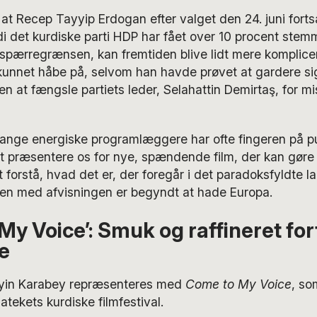
at Recep Tayyip Erdogan efter valget den 24. juni forts
di det kurdiske parti HDP har fået over 10 procent ste
spærregrænsen, kan fremtiden blive lidt mere komplicer
unnet håbe på, selvom han havde prøvet at gardere si
en at fængsle partiets leder, Selahattin Demirtaş, for m
nge energiske programlæggere har ofte fingeren på p
 præsentere os for nye, spændende film, der kan gøre d
orstå, hvad det er, der foregår i det paradoksfyldte l
 men med afvisningen er begyndt at hade Europa.
My Voice’: Smuk og raffineret fort
e
yin Karabey repræsenteres med
Come to My Voice
, so
atekets kurdiske filmfestival.