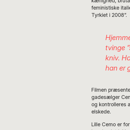
kærlighed, brutal
feministiske ita
Tyrkiet i 2008”.
Hjemme 
tvinge 
kniv. H
han er 
Filmen præsenter
gadesælger Cemo
og kontrolleres 
elskede.
Lille Cemo er fo