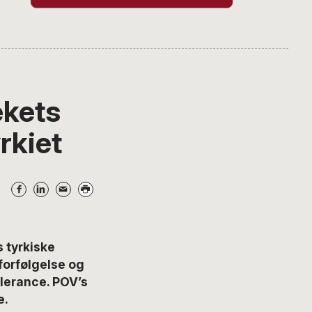
ekets
rkiet
s tyrkiske
 forfølgelse og
olerance. POV’s
e.