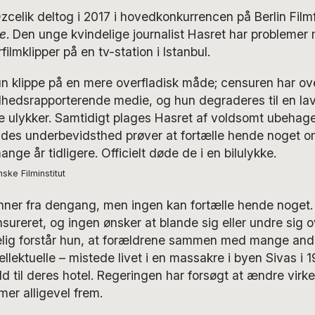
elik deltog i 2017 i hovedkonkurrencen på Berlin Filmf
e
. Den unge kvindelige journalist Hasret har problemer 
lmklipper på en tv-station i Istanbul.
un klippe på en mere overfladisk måde; censuren har ov
dhedsrapporterende medie, og hun degraderes til en lav
ve ulykker. Samtidigt plages Hasret af voldsomt ubehag
ndes underbevidsthed prøver at fortælle hende noget 
ge år tidligere. Officielt døde de i en bilulykke.
nske Filminstitut
ner fra dengang, men ingen kan fortælle hende noget.
sureret, og ingen ønsker at blande sig eller undre sig 
lig forstår hun, at forældrene sammen med mange andr
ellektuelle – mistede livet i en massakre i byen Sivas i 
 ild til deres hotel. Regeringen har forsøgt at ændre vir
r alligevel frem.