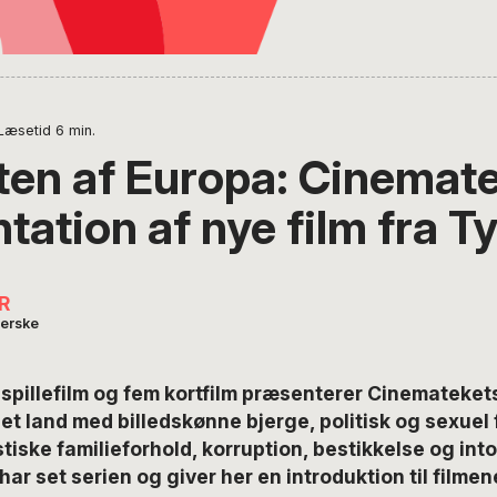
Læsetid
6
min.
ten af Europa: Cinemat
ation af nye film fra Ty
R
erske
 spillefilm og fem kortfilm præsenterer Cinemateket
r et land med billedskønne bjerge, politisk og sexuel
iske familieforhold, korruption, bestikkelse og int
r set serien og giver her en introduktion til filmen