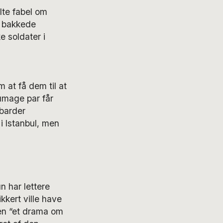
lte fabel om
e bakkede
e soldater i
 at få dem til at
 umage par får
 barder
i Istanbul, men
un har lettere
kkert ville have
sen “et drama om