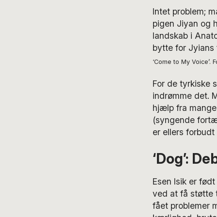
Intet problem; m
pigen Jiyan og 
landskab i Anatol
bytte for Jyians 
‘Come to My Voice’. Fo
For de tyrkiske 
indrømme det. Må
hjælp fra mange 
(syngende fortæ
er ellers forbudt 
‘Dog’: Deb
Esen Isik er født
ved at få støtte t
fået problemer 