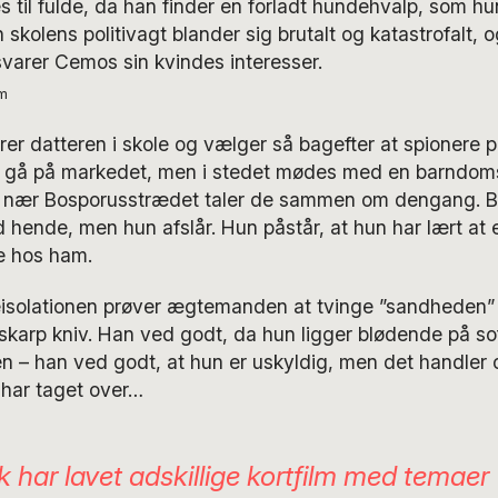
s til fulde, da han finder en forladt hundehvalp, som hu
n skolens politivagt blander sig brutalt og katastrofalt,
varer Cemos sin kvindes interesser.
om
r datteren i skole og vælger så bagefter at spionere p
l at gå på markedet, men i stedet mødes med en barndo
é nær Bosporusstrædet taler de sammen om dengang.
 hende, men hun afslår. Hun påstår, at hun har lært at e
e hos ham.
eisolationen prøver ægtemanden at tvinge ”sandheden”
skarp kniv. Han ved godt, da hun ligger blødende på so
en – han ved godt, at hun er uskyldig, men det handler
har taget over…
k har lavet adskillige kortfilm med temaer