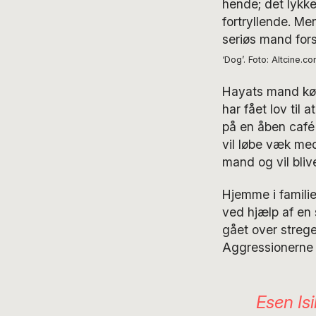
hende; det lykke
fortryllende. Me
seriøs mand fors
‘Dog’. Foto: Altcine.c
Hayats mand køre
har fået lov ti
på en åben caf
vil løbe væk med
mand og vil bliv
Hjemme i famili
ved hjælp af en 
gået over streg
Aggressionerne 
Esen Isi