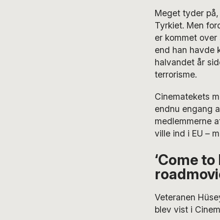
Meget tyder på, 
Tyrkiet. Men for
er kommet over 
end han havde k
halvandet år sid
terrorisme.
Cinematekets ma
endnu engang at
medlemmerne at f
ville ind i EU –
‘Come to 
roadmovi
Veteranen Hüse
blev vist i Cinem