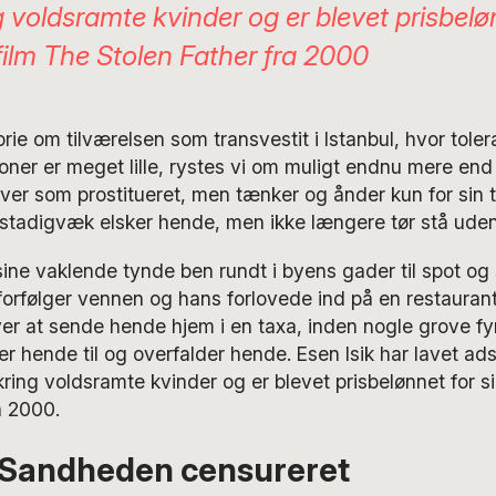
 voldsramte kvinder og er blevet prisbelø
film
The Stolen Father
fra 2000
orie om tilværelsen som transvestit i Istanbul, hvor tole
ner er meget lille, rystes vi om muligt endnu mere end i
ever som prostitueret, men tænker og ånder kun for sin t
 stadigvæk elsker hende, men ikke længere tør stå uden
sine vaklende tynde ben rundt i byens gader til spot og 
rfølger vennen og hans forlovede ind på en restaurant;
r at sende hende hjem i en taxa, inden nogle grove fyr
r hende til og overfalder hende. Esen Isik har lavet adsk
ng voldsramte kvinder og er blevet prisbelønnet for si
a 2000.
: Sandheden censureret