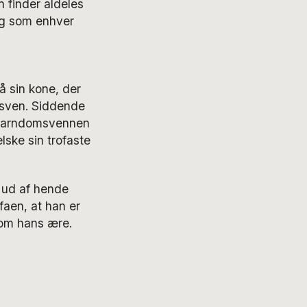
n finder aldeles
 og som enhver
å sin kone, der
msven. Siddende
 Barndomsvennen
lske sin trofaste
 ud af hende
faen, at han er
 om hans ære.