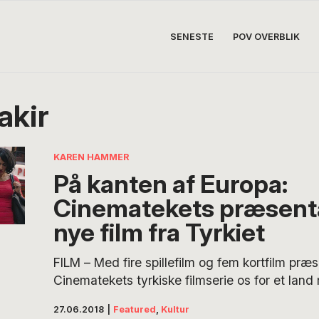
SENESTE
POV OVERBLIK
akir
KAREN HAMMER
På kanten af Europa:
Cinematekets præsenta
nye film fra Tyrkiet
FILM – Med fire spillefilm og fem kortfilm præ
Cinematekets tyrkiske filmserie os for et lan
billedskønne bjerge, politisk og sexuel forfølg
27.06.2018
|
Featured
,
Kultur
masochistiske familieforhold, korruption, best