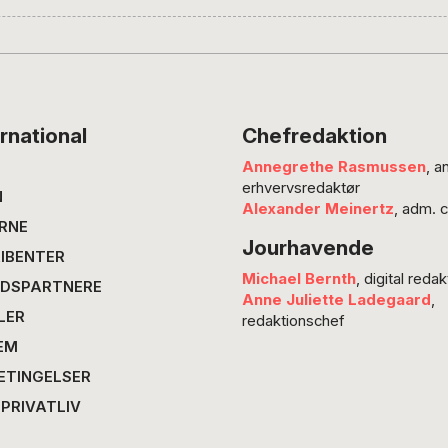
intolerance. POV’s Karen Hammer har set seri
en introduktion til filmene. Meget tyder på, a
Erdogan efter valget den 24….
rnational
Chefredaktion
Annegrethe Rasmussen
, a
erhvervsredaktør
N
Alexander Meinertz
, adm. 
RNE
Jourhavende
IBENTER
Michael Bernth
, digital redak
DSPARTNERE
Anne Juliette Ladegaard
,
LER
redaktionschef
EM
ETINGELSER
 PRIVATLIV