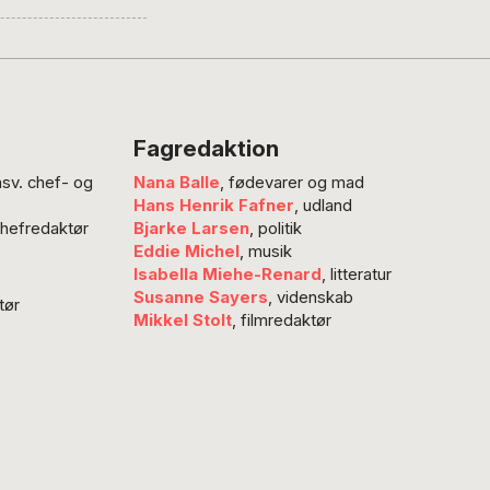
en og giver her
t Recep Tayyip
Fagredaktion
nsv. chef- og
Nana Balle
, fødevarer og mad
Hans Henrik Fafner
, udland
chefredaktør
Bjarke Larsen
, politik
Eddie Michel
, musik
Isabella Miehe-Renard
, litteratur
Susanne Sayers
, videnskab
tør
Mikkel Stolt
, filmredaktør