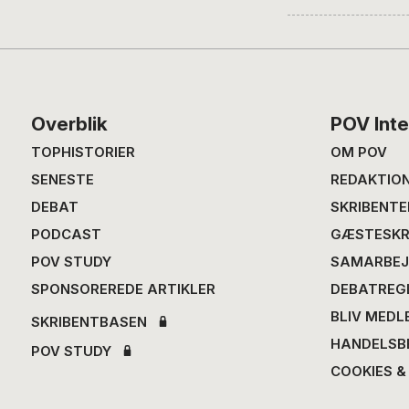
Footer
Overblik
POV Inte
TOPHISTORIER
OM POV
SENESTE
REDAKTIO
DEBAT
SKRIBENTE
PODCAST
GÆSTESKR
POV STUDY
SAMARBEJ
SPONSOREREDE ARTIKLER
DEBATREG
BLIV MEDL
SKRIBENTBASEN
HANDELSB
POV STUDY
COOKIES &