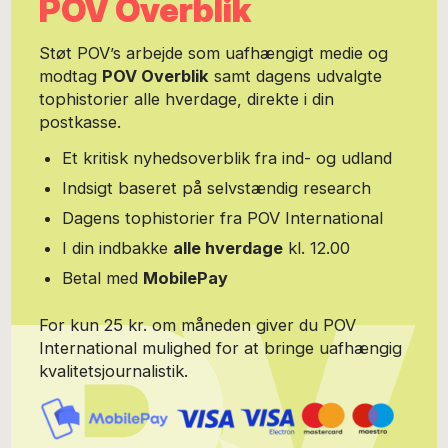
POV Overblik
Støt POV’s arbejde som uafhængigt medie og
modtag
POV Overblik
samt dagens udvalgte
tophistorier alle hverdage, direkte i din
postkasse.
Et kritisk nyhedsoverblik fra ind- og udland
Indsigt baseret på selvstændig research
Dagens tophistorier fra POV International
I din indbakke
alle hverdage
kl. 12.00
Betal med
MobilePay
For kun 25 kr. om måneden giver du POV
International mulighed for at bringe uafhængig
kvalitetsjournalistik.