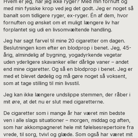
Hvem er jeg, når jeg ikke ryger? Med min fornuft og
med min fysiske krop ved jeg det godt. Jeg er noget så
banalt som tidligere ryger, ex-ryger. Én af dem, hvor
fornuften og ønsket om et muligt længere liv har
forplantet sig udi en livsomvæltende handling.
Jeg har sagt farvel til mine 20 cigaretter om dagen.
Beslutningen kom efter en blodprop i benet. Jeg, 45-
årig, almindelig af bygning, yogadyrkende vegetar
uden yderligere skavanker eller dårlige vaner – andet
end mine cigaretter. Og så en blodprop i benet. Jeg er
med et blevet dødelig og må gøre noget så voksent,
som at tage stilling til min livsstil.
Jeg kan ikke længere undslippe stemmen, der råber i
mit øre, at det nu er slut med cigaretterne.
De cigaretter som i mange år har været min bedste
ven i alle slags situationer – morgen, middag og aften,
som har akkompagneret hele mit følelsesrepertoire fra
vrede, til sorg, tvivl og glæde. Som også har været mit