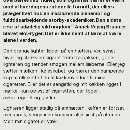
overbærenhed. Hulen, som også har været et værn
mod al hverdagens rationelle fornuft, der ellers
præger livet hos en midaldrende alenemor og
fuldtidsarbejdende storby-akademiker. Den sidste
rest af udødelig vild ungdom.” Anneli Vejsig Bruun er
blevet eks-ryger. Det er ikke nemt at lære at være
alene i verden.
Den orange lighter ligger på emhætten. Ved synet
hiver jeg straks en cigaret frem fra pakken, griber
lighteren og tænder smøgen mellem læberne. Eller jeg
sætter mælken i køleskabet, og bærer den dampende
kop mælkekaffe hen til køkkenvinduet til mine
cigaretter. Eller det er sengetid og mit køkken ligger i
mørke, kun oplyst af cigaretten, der ligger i
askebægeret og gløder.
Lighteren ligger stadig på emhætten, kaffen er fortsat
med mælk, sengetiden kommer altid sidst på aftenen.
Men min cigaret er væk.