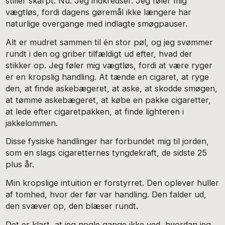
stiller skarpt. Nu. Jeg indkredser. Jeg føler mig
vægtløs, fordi dagens gøremål ikke længere har
naturlige overgange med indlagte smøgpauser.
Alt er mudret sammen til én stor pøl, og jeg svømmer
rundt i den og griber tilfældigt ud efter, hvad der
stikker op. Jeg føler mig vægtløs, fordi at være ryger
er en kropslig handling. At tænde en cigaret, at ryge
den, at finde askebægeret, at aske, at skodde smøgen,
at tømme askebægeret, at købe en pakke cigaretter,
at lede efter cigaretpakken, at finde lighteren i
jakkelommen.
Disse fysiske handlinger har forbundet mig til jorden,
som en slags cigaretternes tyngdekraft, de sidste 25
plus år.
Min kropslige intuition er forstyrret. Den oplever huller
af tomhed, hvor der før var handling. Den falder ud,
den svæver op, den blæser rundt.
Det er klart, at jeg nogle gange ikke ved, hvordan jeg