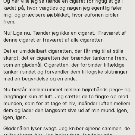
Og her ville jeg så tænde en cigaret for rigtig at gå i
kødet på, hvor vægtløs og nøgen jeg egentlig føler
mig, og præcisere øjeblikket, hvor euforien pibler
frem.
Nu! Lige nu. Tænder jeg ikke en cigaret. Fraværet af
denne cigaret er fraværet af alle cigaretter.
Det er umiddelbart cigaretten, der får mig til at stille
skarpt, det er cigaretten der brænder tankerne frem,
som en glødenål. Cigaretten, der forbinder tilfældige
tanker i sindet og forvandler dem til logiske slutninger
med en begyndelse og en ende.
Nu består mellemrummet mellem højrehånds pege- og
langfinger kun af luft. Jeg sætter de to fingre op mod
munden, som for at tage et hiv, indånder luften mellem
dem og lader den langsomt sive ud af min mund. Igen,
igen, igen.
Glødenålen lyser svagt. Jeg kniber øjnene sammen, de