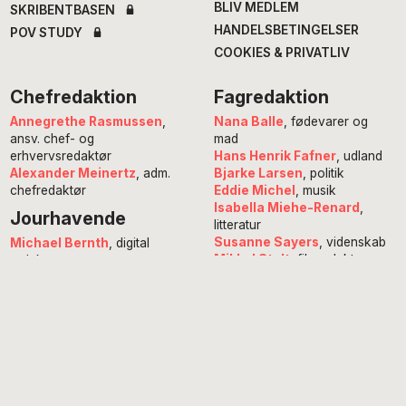
BLIV MEDLEM
SKRIBENTBASEN
HANDELSBETINGELSER
POV STUDY
COOKIES & PRIVATLIV
Chefredaktion
Fagredaktion
Annegrethe Rasmussen
,
Nana Balle
, fødevarer og
ansv. chef- og
mad
erhvervsredaktør
Hans Henrik Fafner
, udland
Alexander Meinertz
, adm.
Bjarke Larsen
, politik
chefredaktør
Eddie Michel
, musik
Isabella Miehe-Renard
,
Jourhavende
litteratur
Susanne Sayers
, videnskab
Michael Bernth
, digital
Mikkel Stolt
, filmredaktør
redaktør
Anne Juliette Ladegaard
,
redaktionschef