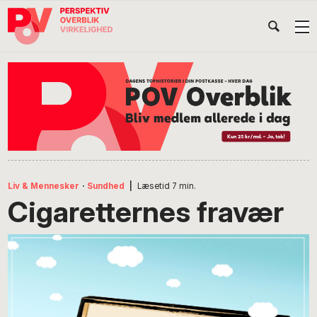
Gå
Skip
Gå
Head
direkte
til
direkte
til
indhold
til
Højr
primær
footer
Søg
på
navigation
POV
International
Liv & Mennesker
·
Sundhed
|
Læsetid
7
min.
Cigaretternes fravær