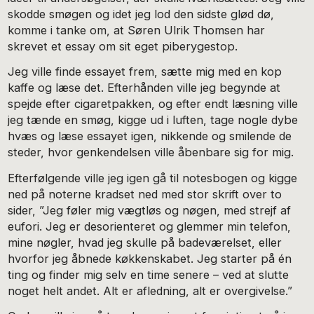
skodde smøgen og idet jeg lod den sidste glød dø,
komme i tanke om, at Søren Ulrik Thomsen har
skrevet et essay om sit eget piberygestop.
Jeg ville finde essayet frem, sætte mig med en kop
kaffe og læse det. Efterhånden ville jeg begynde at
spejde efter cigaretpakken, og efter endt læsning ville
jeg tænde en smøg, kigge ud i luften, tage nogle dybe
hvæs og læse essayet igen, nikkende og smilende de
steder, hvor genkendelsen ville åbenbare sig for mig.
Efterfølgende ville jeg igen gå til notesbogen og kigge
ned på noterne kradset ned med stor skrift over to
sider, ”Jeg føler mig vægtløs og nøgen, med strejf af
eufori. Jeg er desorienteret og glemmer min telefon,
mine nøgler, hvad jeg skulle på badeværelset, eller
hvorfor jeg åbnede køkkenskabet. Jeg starter på én
ting og finder mig selv en time senere – ved at slutte
noget helt andet. Alt er afledning, alt er overgivelse.”