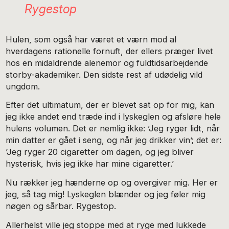
Rygestop
Hulen, som også har været et værn mod al
hverdagens rationelle fornuft, der ellers præger livet
hos en midaldrende alenemor og fuldtidsarbejdende
storby-akademiker. Den sidste rest af udødelig vild
ungdom.
Efter det ultimatum, der er blevet sat op for mig, kan
jeg ikke andet end træde ind i lyskeglen og afsløre hele
hulens volumen. Det er nemlig ikke: ’Jeg ryger lidt, når
min datter er gået i seng, og når jeg drikker vin’; det er:
’Jeg ryger 20 cigaretter om dagen, og jeg bliver
hysterisk, hvis jeg ikke har mine cigaretter.’
Nu rækker jeg hænderne op og overgiver mig. Her er
jeg, så tag mig! Lyskeglen blænder og jeg føler mig
nøgen og sårbar. Rygestop.
Allerhelst ville jeg stoppe med at ryge med lukkede