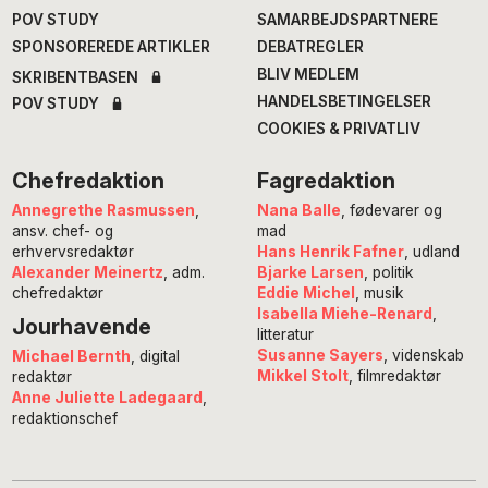
POV STUDY
SAMARBEJDSPARTNERE
SPONSOREREDE ARTIKLER
DEBATREGLER
BLIV MEDLEM
SKRIBENTBASEN
HANDELSBETINGELSER
POV STUDY
COOKIES & PRIVATLIV
Chefredaktion
Fagredaktion
Annegrethe Rasmussen
,
Nana Balle
, fødevarer og
ansv. chef- og
mad
erhvervsredaktør
Hans Henrik Fafner
, udland
Alexander Meinertz
, adm.
Bjarke Larsen
, politik
chefredaktør
Eddie Michel
, musik
Isabella Miehe-Renard
,
Jourhavende
litteratur
Susanne Sayers
, videnskab
Michael Bernth
, digital
Mikkel Stolt
, filmredaktør
redaktør
Anne Juliette Ladegaard
,
redaktionschef