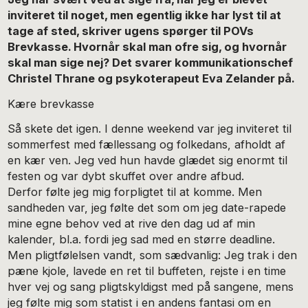
inviteret til noget, men egentlig ikke har lyst til at
tage af sted, skriver ugens spørger til POVs
Brevkasse. Hvornår skal man ofre sig, og hvornår
skal man sige nej? Det svarer kommunikationschef
Christel Thrane og psykoterapeut Eva Zelander på.
Kære brevkasse
Så skete det igen. I denne weekend var jeg inviteret til
sommerfest med fællessang og folkedans, afholdt af
en kær ven. Jeg ved hun havde glædet sig enormt til
festen og var dybt skuffet over andre afbud.
Derfor følte jeg mig forpligtet til at komme. Men
sandheden var, jeg følte det som om jeg date-rapede
mine egne behov ved at rive den dag ud af min
kalender, bl.a. fordi jeg sad med en større deadline.
Men pligtfølelsen vandt, som sædvanlig: Jeg trak i den
pæne kjole, lavede en ret til buffeten, rejste i en time
hver vej og sang pligtskyldigst med på sangene, mens
jeg følte mig som statist i en andens fantasi om en