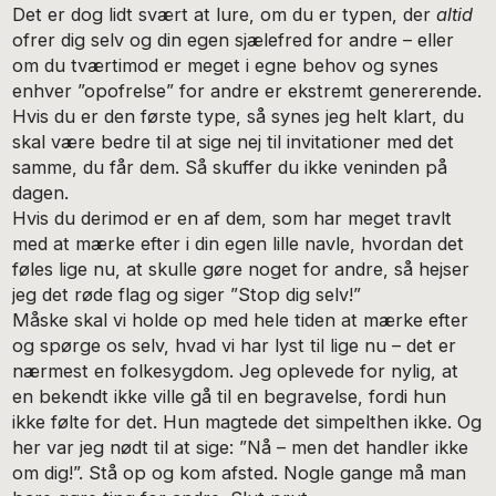
Det er dog lidt svært at lure, om du er typen, der
altid
ofrer dig selv og din egen sjælefred for andre – eller
om du tværtimod er meget i egne behov og synes
enhver ”opofrelse” for andre er ekstremt genererende.
Hvis du er den første type, så synes jeg helt klart, du
skal være bedre til at sige nej til invitationer med det
samme, du får dem. Så skuffer du ikke veninden på
dagen.
Hvis du derimod er en af dem, som har meget travlt
med at mærke efter i din egen lille navle, hvordan det
føles lige nu, at skulle gøre noget for andre, så hejser
jeg det røde flag og siger ”Stop dig selv!”
Måske skal vi holde op med hele tiden at mærke efter
og spørge os selv, hvad vi har lyst til lige nu – det er
nærmest en folkesygdom. Jeg oplevede for nylig, at
en bekendt ikke ville gå til en begravelse, fordi hun
ikke følte for det. Hun magtede det simpelthen ikke. Og
her var jeg nødt til at sige: ”Nå – men det handler ikke
om dig!”. Stå op og kom afsted. Nogle gange må man