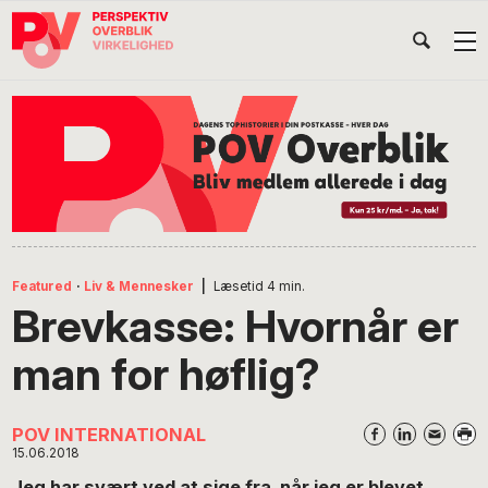
Gå
Skip
Gå
Head
direkte
til
direkte
til
indhold
til
Højr
primær
footer
Søg
på
navigation
POV
International
Featured
·
Liv & Mennesker
|
Læsetid
4
min.
Brevkasse: Hvornår er
man for høflig?
POV INTERNATIONAL
15.06.2018
Jeg har svært ved at sige fra, når jeg er blevet