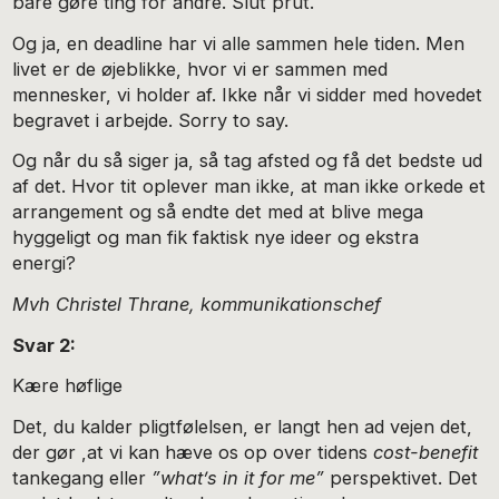
bare gøre ting for andre. Slut prut.
Og ja, en deadline har vi alle sammen hele tiden. Men
livet er de øjeblikke, hvor vi er sammen med
mennesker, vi holder af. Ikke når vi sidder med hovedet
begravet i arbejde. Sorry to say.
Og når du så siger ja, så tag afsted og få det bedste ud
af det. Hvor tit oplever man ikke, at man ikke orkede et
arrangement og så endte det med at blive mega
hyggeligt og man fik faktisk nye ideer og ekstra
energi?
Mvh Christel Thrane, kommunikationschef
Svar 2:
Kære høflige
Det, du kalder pligtfølelsen, er langt hen ad vejen det,
der gør ,at vi kan hæve os op over tidens
cost-benefit
tankegang eller
”what’s in it for me”
perspektivet. Det