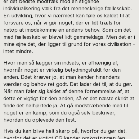
er det bedste modtræk mod en stigende
individualisering væk fra det menneskelige fællesskab.
En udvikling, hvor vi nærmest kan føle os kaldet til at
forsvare os, når vi gør noget, der er lidt træls for
netop at imødekomme en andens behov. Som om det
med fællesskab er blevet lidt gammeldags. Men det er i
mine øjne det, der ligger til grund for vores civilisation –
intet mindre.
Hvor man så lægger sin indsats, er afhængig af,
hvornår noget er virkelig betydningsfuldt for den
anden. Ddet kræver jo, at man kender hinandens
værdier og behov ret godt. Det lader det til, at du gør.
Når man føler sig kaldet af denne fornemmelse af, at
dette er vigtigt for den anden, så er det næste skridt at
finde det helhjertede ja. At gå modstræbende med til
noget er en kamp, som du også selv beskriver,
hvordan du oplevede den fest.
Hvis du kan blive helt skarp på, hvorfor du gør det,
hvorfor det er vigtigt OG kender omkostningen (en