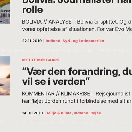
rolle
BOLIVIA // ANALYSE – Bolivia er splittet. Og d
vores opfattelse af situationen. For var Evo M
et kup, da militæret efter tre ugers urolighed
22.11.2019
|
Indland
,
Syd- og Latinamerika
ham til at udskrive nyt valg? Eller var det et 
forsøg på at følge forfatningen og opretholde 
Bolivia? Efter præsidentvalget den 20. oktobe
METTE MØLGAARD
”Vær den forandring, d
vil se i verden”
KOMMENTAR // KLIMAKRISE – Rejsejournalist
har fløjet Jorden rundt i forbindelse med sit a
drømmer stadig om at besøge steder som Co
14.03.2019
|
Miljø & klima
,
Indland
,
Rejse
Australien og New Zealand. Men nu skal det 
lange flyture, skriver hun i denne kommentar.
flyture (og flyveture generelt) er ikke nødvend