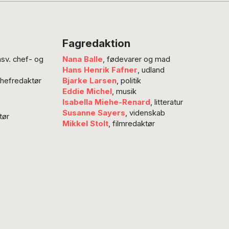
Fagredaktion
nsv. chef- og
Nana Balle
, fødevarer og mad
Hans Henrik Fafner
, udland
chefredaktør
Bjarke Larsen
, politik
Eddie Michel
, musik
Isabella Miehe-Renard
, litteratur
Susanne Sayers
, videnskab
tør
Mikkel Stolt
, filmredaktør