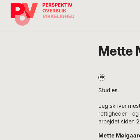
Gå
Skip
Gå
direkte
til
direkte
til
indhold
til
primær
footer
navigation
Søg
på
POV
Mette 
International
Studies.
Jeg skriver mest
rettigheder - og
arbejdet siden 2
Mette Mølgaard 