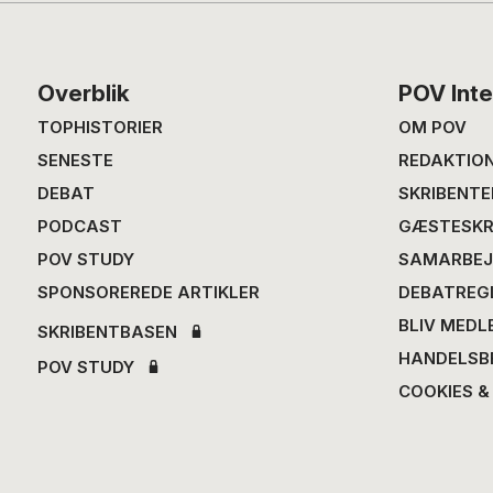
Footer
Overblik
POV Inte
TOPHISTORIER
OM POV
SENESTE
REDAKTIO
DEBAT
SKRIBENTE
PODCAST
GÆSTESKR
POV STUDY
SAMARBEJ
SPONSOREREDE ARTIKLER
DEBATREG
BLIV MEDL
SKRIBENTBASEN
HANDELSB
POV STUDY
COOKIES &