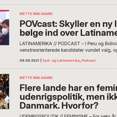
METTE MØLGAARD
POVcast: Skyller en ny 
bølge ind over Latinam
LATINAMERIKA // PODCAST – I Peru og Bolivi
venstreorienterede kandidater vundet valg, og
det gå samme vej næste år. ‘¿Qué Pasa? – P
09.09.2021
|
Syd- og Latinamerika
,
Podcast
Latinamerika’ diskuterer, om en ny lyserød bøl
over regionen med Carlos Salas Lind, ekstern 
Copenhagen Business School. Mette Mølgaar
METTE MØLGAARD
Flere lande har en femi
udenrigspolitik, men ik
Danmark. Hvorfor?
UDENRIGSPOLITIK // FEMINISME – For seks år