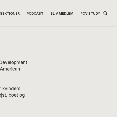
Hea
SEKTIONER
PODCAST
BLIV MEDLEM
POV STUDY
Høj
i Development
n American
r kvinders
jst, boet og