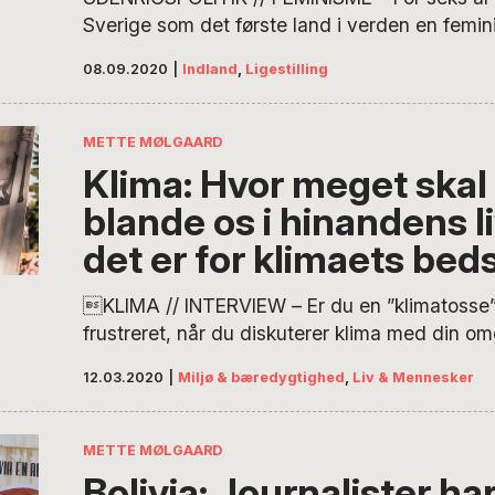
Sverige som det første land i verden en femini
udenrigspolitik. Siden har flere lande fulgt ef
08.09.2020
|
Indland
,
Ligestilling
er ikke et af dem. Men hvorfor er vi så bange 
Mette Mølgaard har interviewet to forskere; 
Rosamond, ‘Senior Researcher’ i Globale Stud
METTE MØLGAARD
Klima: Hvor meget skal 
blande os i hinandens li
det er for klimaets bed
KLIMA // INTERVIEW – Er du en ”klimatosse”,
frustreret, når du diskuterer klima med din o
som ikke rigtig bekymrer sig lige så meget so
12.03.2020
|
Miljø & bæredygtighed
,
Liv & Mennesker
Mette Mølgaard har talt med teolog og lektor 
og kunstneren Anders Morgenthaler og spurg
stiller du op? Skal du involvere dig…
METTE MØLGAARD
Bolivia: Journalister ha