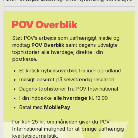
Business School. Bopæl: Brasilia. Hjemmeside:
www.thomaschristiansen.net
POV Overblik
Støt POV’s arbejde som uafhængigt medie og
modtag
POV Overblik
samt dagens udvalgte
tophistorier alle hverdage, direkte i din
postkasse.
Et kritisk nyhedsoverblik fra ind- og udland
Indsigt baseret på selvstændig research
Dagens tophistorier fra POV International
I din indbakke
alle hverdage
kl. 12.00
Betal med
MobilePay
For kun 25 kr. om måneden giver du POV
International mulighed for at bringe uafhængig
kvalitetsjournalistik.