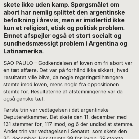
skete ikke uden kamp. Spørgsmålet om
abort har nemlig splittet den argentinske
befolkning i årevis, men er imidlertid ikke
kun et religiøst, etisk og politisk problem.
Emnet afspejler også et stort socialt og
sundhedsmæssigt problem i Argentina og
Latinamerika.
SAO PAULO – Godkendelsen af loven om fri abort var
en tæt affære. Det var på forhånd ikke sikkert, hvad
resultatet ville blive, da nogle regeringstilhængere
stemte imod loven, mens nogle fra oppositionen
stemte for. Resultaterne af afstemningerne var da
også ganske tæt.
Første trin var vedtagelsen i det argentinske
Deputeretkammer. Det skete den 11. december med
131 stemmer for, 117 imod, og 6 der undlod at stemme.
Andet trin var vedtagelsen i Senatet, som skete den
30. december. Her stemte 38 for loven, 29 stemte