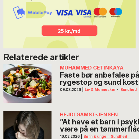
25 kr./md.
Relaterede artikler
MUHAMMED CETINKAYA
Faste bør anbefales på
rygestop og sund kost
09.08.2026
|
Liv & Mennesker
·
Sundhed
HEJDI GAMST-JENSEN
”At have et barn i psyk
være på en tømmerflå
16.02.2026
|
Børn & unge
·
Sundhed