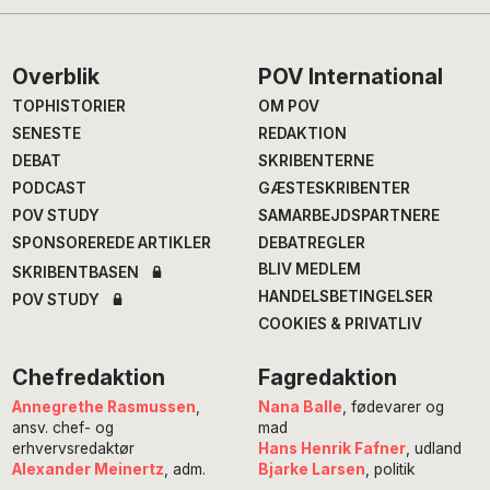
Footer
Overblik
POV International
TOPHISTORIER
OM POV
SENESTE
REDAKTION
DEBAT
SKRIBENTERNE
PODCAST
GÆSTESKRIBENTER
POV STUDY
SAMARBEJDSPARTNERE
SPONSOREREDE ARTIKLER
DEBATREGLER
BLIV MEDLEM
SKRIBENTBASEN
HANDELSBETINGELSER
POV STUDY
COOKIES & PRIVATLIV
Chefredaktion
Fagredaktion
Annegrethe Rasmussen
,
Nana Balle
, fødevarer og
ansv. chef- og
mad
erhvervsredaktør
Hans Henrik Fafner
, udland
Alexander Meinertz
, adm.
Bjarke Larsen
, politik
chefredaktør
Eddie Michel
, musik