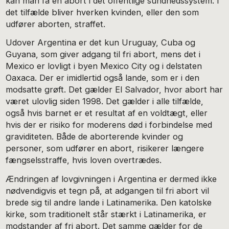
kan man få en abort i det offentlige sundhedssystem. I
det tilfælde bliver hverken kvinden, eller den som
udfører aborten, straffet.
Udover Argentina er det kun Uruguay, Cuba og
Guyana, som giver adgang til fri abort, mens det i
Mexico er lovligt i byen Mexico City og i delstaten
Oaxaca. Der er imidlertid også lande, som er i den
modsatte grøft. Det gælder El Salvador, hvor abort har
været ulovlig siden 1998. Det gælder i alle tilfælde,
også hvis barnet er et resultat af en voldtægt, eller
hvis der er risiko for moderens død i forbindelse med
graviditeten. Både de aborterende kvinder og
personer, som udfører en abort, risikerer længere
fængselsstraffe, hvis loven overtrædes.
Ændringen af lovgivningen i Argentina er dermed ikke
nødvendigvis et tegn på, at adgangen til fri abort vil
brede sig til andre lande i Latinamerika. Den katolske
kirke, som traditionelt står stærkt i Latinamerika, er
modstander af fri abort. Det samme gælder for de