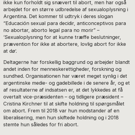
ikke kun forholdt sig snævert til abort, men har også
arbejdet for en større udbredelse af sexualoplysning i
Argentina. Det kommer til udtryk i deres slogan
“Educación sexual para decidir, anticonceptivos para
no abortar, aborto legal para no morir” –
‘Sexualoplysning for at kunne træffe beslutninger,
prævention for ikke at abortere, lovlig abort for ikke
at dø’.
Deltagerne har forskellig baggrund og arbejder blandt
andet inden for menneskerettigheder, forskning og
sundhed. Organisationen har været meget synlig i det
argentinske medie- og gadebillede i de senere år, og et
af resultaterne af indsatsen er, at det lykkedes at få
overtalt vice-præsidenten – og tidligere præsident –
Cristina Kirchner til at skifte holdning til spørgsmålet
om abort. Frem til 2018 var hun modstander af en
liberalisering, men hun skiftede holdning og i 2018
stemte hun således for fri abort.