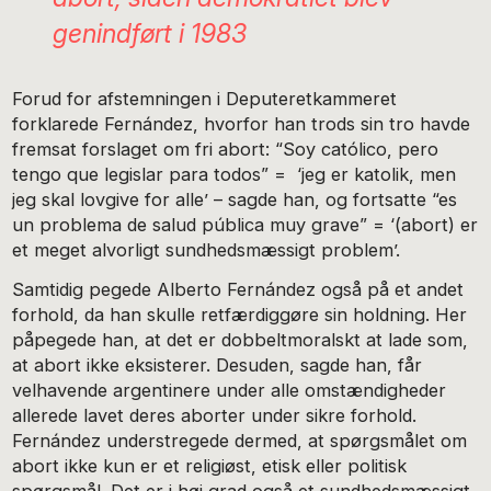
genindført i 1983
Forud for afstemningen i Deputeretkammeret
forklarede Fernández, hvorfor han trods sin tro havde
fremsat forslaget om fri abort: “Soy católico, pero
tengo que legislar para todos” = ‘jeg er katolik, men
jeg skal lovgive for alle’ – sagde han, og fortsatte “es
un problema de salud pública muy grave” = ‘(abort) er
et meget alvorligt sundhedsmæssigt problem’.
Samtidig pegede Alberto Fernández også på et andet
forhold, da han skulle retfærdiggøre sin holdning. Her
påpegede han, at det er dobbeltmoralskt at lade som,
at abort ikke eksisterer. Desuden, sagde han, får
velhavende argentinere under alle omstændigheder
allerede lavet deres aborter under sikre forhold.
Fernández understregede dermed, at spørgsmålet om
abort ikke kun er et religiøst, etisk eller politisk