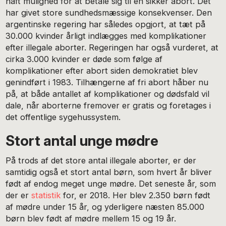
haft mulighed for at betale sig til en sikker abort. Det
har givet store sundhedsmæssige konsekvenser. Den
argentinske regering har således opgjort, at tæt på
30.000 kvinder årligt indlægges med komplikationer
efter illegale aborter. Regeringen har også vurderet, at
cirka 3.000 kvinder er døde som følge af
komplikationer efter abort siden demokratiet blev
genindført i 1983. Tilhængerne af fri abort håber nu
på, at både antallet af komplikationer og dødsfald vil
dale, når aborterne fremover er gratis og foretages i
det offentlige sygehussystem.
Stort antal unge mødre
På trods af det store antal illegale aborter, er der
samtidig også et stort antal børn, som hvert år bliver
født af endog meget unge mødre. Det seneste år, som
der er
statistik
for, er 2018. Her blev 2.350 børn født
af mødre under 15 år, og yderligere næsten 85.000
børn blev født af mødre mellem 15 og 19 år.