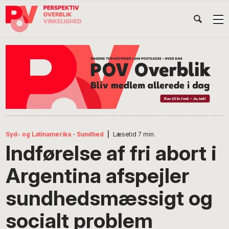
Gå
Skip
Gå
Head
direkte
til
direkte
til
indhold
til
Højr
primær
footer
Søg
på
navigation
POV
International
Syd- og Latinamerika
·
Sundhed
|
Læsetid
7
min.
Indførelse af fri abort i
Argentina afspejler
sundhedsmæssigt og
socialt problem