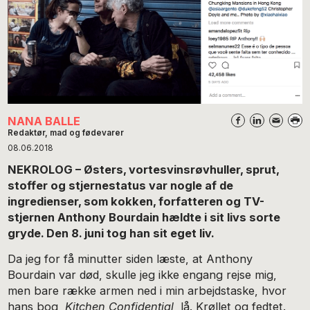
NANA BALLE
Redaktør, mad og fødevarer
08.06.2018
NEKROLOG – Østers, vortesvinsrøvhuller, sprut,
stoffer og stjernestatus var nogle af de
ingredienser, som kokken, forfatteren og TV-
stjernen Anthony Bourdain hældte i sit livs sorte
gryde. Den 8. juni tog han sit eget liv.
Da jeg for få minutter siden læste, at Anthony
Bourdain var død, skulle jeg ikke engang rejse mig,
men bare række armen ned i min arbejdstaske, hvor
hans bog,
Kitchen Confidential
, lå. Krøllet og fedtet.