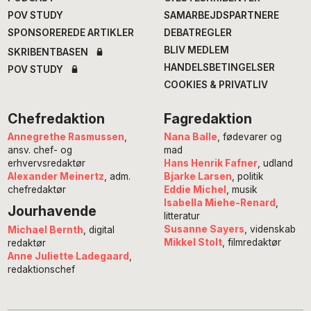
POV STUDY
SAMARBEJDSPARTNERE
SPONSOREREDE ARTIKLER
DEBATREGLER
BLIV MEDLEM
SKRIBENTBASEN
HANDELSBETINGELSER
POV STUDY
COOKIES & PRIVATLIV
Chefredaktion
Fagredaktion
Annegrethe Rasmussen
,
Nana Balle
, fødevarer og
ansv. chef- og
mad
erhvervsredaktør
Hans Henrik Fafner
, udland
Alexander Meinertz
, adm.
Bjarke Larsen
, politik
chefredaktør
Eddie Michel
, musik
Isabella Miehe-Renard
,
Jourhavende
litteratur
Susanne Sayers
, videnskab
Michael Bernth
, digital
Mikkel Stolt
, filmredaktør
redaktør
Anne Juliette Ladegaard
,
redaktionschef