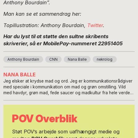
Anthony Bourdain”.
Man kan se et sammendrag her:
Topillustration: Anthony Bourdain,
Twitter
.
Har du lyst til at støtte den sultne skribents
skriverier, så er MobilePay-nummeret 22951405
Anthony Bourdain
CNN
Nana Balle
nekrolog
NANA BALLE
Jeg elsker at krydse mad og ord. Jeg er kommunikationsrådgiver
med speciale i kommunikation om mad og grøn omstilling. Vild
med havdyr, grøn mad, fede saucer og madkultur fra hele verden.
Uddannet Cand.scient.pol med speciale inden for
kvindeforskning, journalist og Executive Master i Corporate
Communication. Men frem for alt er jeg madnørd af Guds nåde
POV Overblik
med hang til emulgerede saucer, og med dyb viden om alskens
verdenskøkkener, løjerlige råvarer og de mange aspekter i
fødevareproduktionen. Det begyndte da jeg læste Raymond
Støt POV’s arbejde som uafhængigt medie og
Oliviers 800 siders "Kogekunstens Teknik og Finesser" som 10-