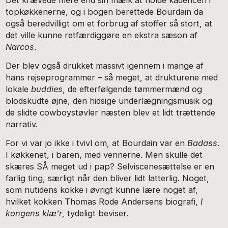
Det krævede mere end sin mælk at holde kadencen i
topkøkkenerne, og i bogen berettede Bourdain da
også beredvilligt om et forbrug af stoffer så stort, at
det ville kunne retfærdiggøre en ekstra sæson af
Narcos
.
Der blev også drukket massivt igennem i mange af
hans rejseprogrammer – så meget, at drukturene med
lokale
buddies
, de efterfølgende tømmermænd og
blodskudte øjne, den hidsige underlægningsmusik og
de slidte cowboystøvler næsten blev et lidt trættende
narrativ.
For vi var jo ikke i tvivl om, at Bourdain var en
Badass
.
I køkkenet, i baren, med vennerne. Men skulle det
skæres SÅ meget ud i pap? Selviscenesættelse er en
farlig ting, særligt når den bliver lidt latterlig. Noget,
som nutidens kokke i øvrigt kunne lære noget af,
hvilket kokken Thomas Rode Andersens biografi,
I
kongens klæ’r
, tydeligt beviser.