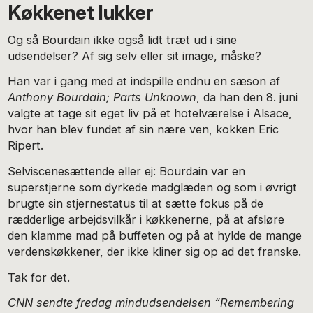
Køkkenet lukker
Og så Bourdain ikke også lidt træt ud i sine
udsendelser? Af sig selv eller sit image, måske?
Han var i gang med at indspille endnu en sæson af
Anthony Bourdain; Parts Unknown
, da han den 8. juni
valgte at tage sit eget liv på et hotelværelse i Alsace,
hvor han blev fundet af sin nære ven, kokken Eric
Ripert.
Selviscenesættende eller ej: Bourdain var en
superstjerne som dyrkede madglæden og som i øvrigt
brugte sin stjernestatus til at sætte fokus på de
rædderlige arbejdsvilkår i køkkenerne, på at afsløre
den klamme mad på buffeten og på at hylde de mange
verdenskøkkener, der ikke kliner sig op ad det franske.
Tak for det.
CNN sendte fredag mindudsendelsen “Remembering