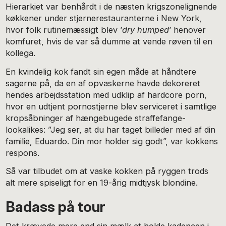
Hierarkiet var benhårdt i de næsten krigszonelignende
køkkener under stjernerestauranterne i New York,
hvor folk rutinemæssigt blev ’
dry humped
’ henover
komfuret, hvis de var så dumme at vende røven til en
kollega.
En kvindelig kok fandt sin egen måde at håndtere
sagerne på, da en af opvaskerne havde dekoreret
hendes arbejdsstation med udklip af hardcore porn,
hvor en udtjent pornostjerne blev serviceret i samtlige
kropsåbninger af hængebugede straffefange-
lookalikes: ”Jeg ser, at du har taget billeder med af din
familie, Eduardo. Din mor holder sig godt”, var kokkens
respons.
Så var tilbudet om at vaske kokken på ryggen trods
alt mere spiseligt for en 19-årig midtjysk blondine.
Badass på tour