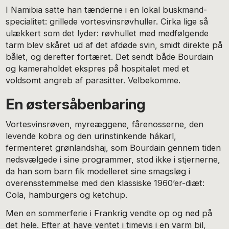
I Namibia satte han tænderne i en lokal buskmand-
specialitet: grillede vortesvinsrøvhuller. Cirka lige så
ulækkert som det lyder: røvhullet med medfølgende
tarm blev skåret ud af det afdøde svin, smidt direkte på
bålet, og derefter fortæret. Det sendt både Bourdain
og kameraholdet ekspres på hospitalet med et
voldsomt angreb af parasitter. Velbekomme.
En østersåbenbaring
Vortesvinsrøven, myreæggene, fårenosserne, den
levende kobra og den urinstinkende hákarl,
fermenteret grønlandshaj, som Bourdain gennem tiden
nedsvælgede i sine programmer, stod ikke i stjernerne,
da han som barn fik modelleret sine smagsløg i
overensstemmelse med den klassiske 1960’er-diæt:
Cola, hamburgers og ketchup.
Men en sommerferie i Frankrig vendte op og ned på
det hele. Efter at have ventet i timevis i en varm bil,