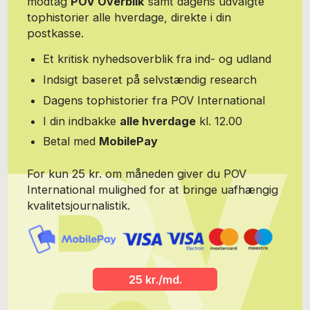
modtag
POV Overblik
samt dagens udvalgte
årig, og jeg har talt om mad lige siden. Jeg kan også malke en ko.
tophistorier alle hverdage, direkte i din
Jeg er desuden medforfatter til bogen ’100 Kiksede Knald’ med
100 fortællinger om erotiske møder, som gik rivegalt.
postkasse.
Et kritisk nyhedsoverblik fra ind- og udland
Indsigt baseret på selvstændig research
Dagens tophistorier fra POV International
I din indbakke
alle hverdage
kl. 12.00
Betal med
MobilePay
For kun 25 kr. om måneden giver du POV
International mulighed for at bringe uafhængig
kvalitetsjournalistik.
25 kr./md.