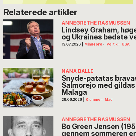
Relaterede artikler
ANNEGRETHE RASMUSSEN
Lindsey Graham, høge
og Ukraines bedste ven
13.07.2026
|
Mindeord
·
Politik
·
USA
NANA BALLE
Snyde-patatas bravas
Salmorejo med gildas 
Malaga
26.06.2026
|
Klumme
·
Mad
ANNEGRETHE RASMUSSEN
Bo Green Jensen (195
gennem sommeren er s