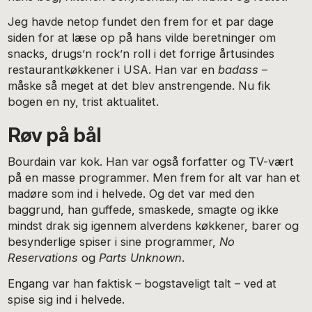
Jeg havde netop fundet den frem for et par dage
siden for at læse op på hans vilde beretninger om
snacks, drugs’n rock’n roll i det forrige årtusindes
restaurantkøkkener i USA. Han var en
badass
–
måske så meget at det blev anstrengende. Nu fik
bogen en ny, trist aktualitet.
Røv på bål
Bourdain var kok. Han var også forfatter og TV-vært
på en masse programmer. Men frem for alt var han et
madøre som ind i helvede. Og det var med den
baggrund, han guffede, smaskede, smagte og ikke
mindst drak sig igennem alverdens køkkener, barer og
besynderlige spiser i sine programmer,
No
Reservations
og
Parts Unknown
.
Engang var han faktisk – bogstaveligt talt – ved at
spise sig ind i helvede.