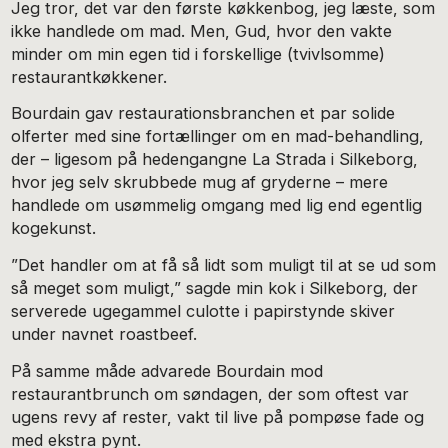
Jeg tror, det var den første køkkenbog, jeg læste, som
ikke handlede om mad. Men, Gud, hvor den vakte
minder om min egen tid i forskellige (tvivlsomme)
restaurantkøkkener.
Bourdain gav restaurationsbranchen et par solide
olferter med sine fortællinger om en mad-behandling,
der – ligesom på hedengangne La Strada i Silkeborg,
hvor jeg selv skrubbede mug af gryderne – mere
handlede om usømmelig omgang med lig end egentlig
kogekunst.
”Det handler om at få så lidt som muligt til at se ud som
så meget som muligt,” sagde min kok i Silkeborg, der
serverede ugegammel culotte i papirstynde skiver
under navnet roastbeef.
På samme måde advarede Bourdain mod
restaurantbrunch om søndagen, der som oftest var
ugens revy af rester, vakt til live på pompøse fade og
med ekstra pynt.