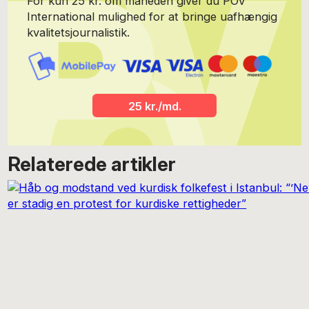
For kun 25 kr. om måneden giver du POV
International mulighed for at bringe uafhængig
kvalitetsjournalistik.
25 kr./md.
Relaterede artikler