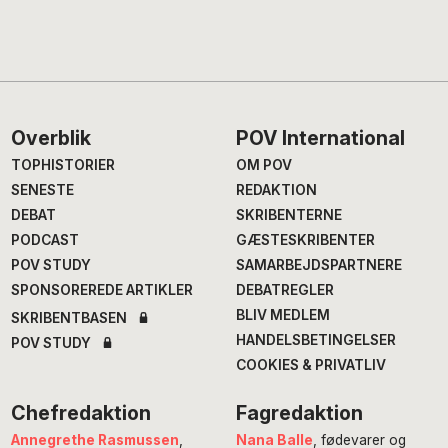
Footer
Overblik
POV International
TOPHISTORIER
OM POV
SENESTE
REDAKTION
DEBAT
SKRIBENTERNE
PODCAST
GÆSTESKRIBENTER
POV STUDY
SAMARBEJDSPARTNERE
SPONSOREREDE ARTIKLER
DEBATREGLER
BLIV MEDLEM
SKRIBENTBASEN
HANDELSBETINGELSER
POV STUDY
COOKIES & PRIVATLIV
Chefredaktion
Fagredaktion
Annegrethe Rasmussen
,
Nana Balle
, fødevarer og