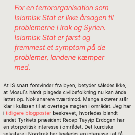
For en terrororganisation som
Islamisk Stat er ikke
årsagen
til
problemerne i Irak og Syrien.
Islamisk Stat er først og
fremmest et
symptom
på de
problemer, landene kæmper
med.
At IS snart forsvinder fra byen, betyder således ikke,
at Mosul´s hårdt plagede civilbefolkning nu kan ånde
lettet op. Nok snarere tværtimod. Mange aktører står
klar i kulissen til at overtage magten i området. Jeg har
i
tidligere blogposter
beskrevet, hvorledes blandt
andet Tyrkiets præsident Recep Tayyip Erdogan har
en storpolitisk interesse i området. Det kurdiske
selvstyre i Nordirak har ligeledes en interesse i at få