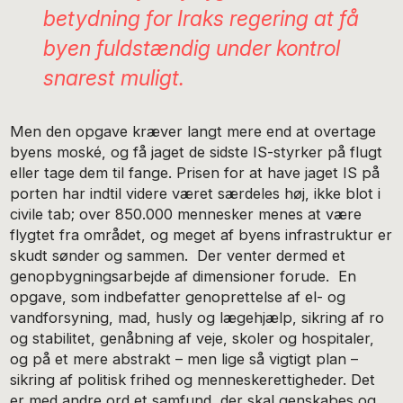
betydning for Iraks regering at få
byen fuldstændig under kontrol
snarest muligt.
Men den opgave kræver langt mere end at overtage
byens moské, og få jaget de sidste IS-styrker på flugt
eller tage dem til fange. Prisen for at have jaget IS på
porten har indtil videre været særdeles høj, ikke blot i
civile tab; over 850.000 mennesker menes at være
flygtet fra området, og meget af byens infrastruktur er
skudt sønder og sammen. Der venter dermed et
genopbygningsarbejde af dimensioner forude. En
opgave, som indbefatter genoprettelse af el- og
vandforsyning, mad, husly og lægehjælp, sikring af ro
og stabilitet, genåbning af veje, skoler og hospitaler,
og på et mere abstrakt – men lige så vigtigt plan –
sikring af politisk frihed og menneskerettigheder. Det
er med andre ord et samfund, der skal genskabes og