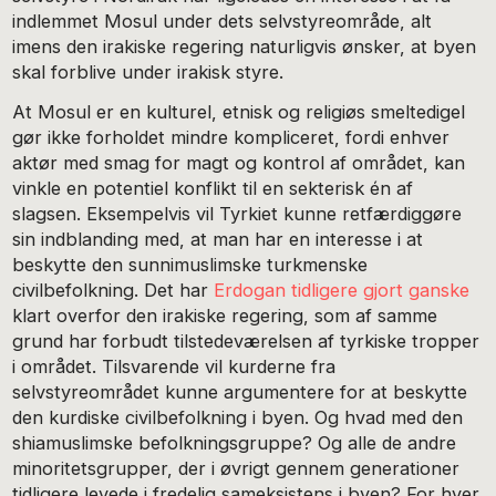
indlemmet Mosul under dets selvstyreområde, alt
imens den irakiske regering naturligvis ønsker, at byen
skal forblive under irakisk styre.
At Mosul er en kulturel, etnisk og religiøs smeltedigel
gør ikke forholdet mindre kompliceret, fordi enhver
aktør med smag for magt og kontrol af området, kan
vinkle en potentiel konflikt til en sekterisk én af
slagsen. Eksempelvis vil Tyrkiet kunne retfærdiggøre
sin indblanding med, at man har en interesse i at
beskytte den sunnimuslimske turkmenske
civilbefolkning. Det har
Erdogan tidligere gjort ganske
klart overfor den irakiske regering, som af samme
grund har forbudt tilstedeværelsen af tyrkiske tropper
i området. Tilsvarende vil kurderne fra
selvstyreområdet kunne argumentere for at beskytte
den kurdiske civilbefolkning i byen. Og hvad med den
shiamuslimske befolkningsgruppe? Og alle de andre
minoritetsgrupper, der i øvrigt gennem generationer
tidligere levede i fredelig sameksistens i byen? For hver