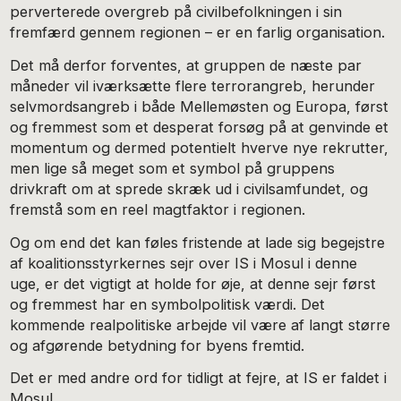
perverterede overgreb på civilbefolkningen i sin
fremfærd gennem regionen – er en farlig organisation.
Det må derfor forventes, at gruppen de næste par
måneder vil iværksætte flere terrorangreb, herunder
selvmordsangreb i både Mellemøsten og Europa, først
og fremmest som et desperat forsøg på at genvinde et
momentum og dermed potentielt hverve nye rekrutter,
men lige så meget som et symbol på gruppens
drivkraft om at sprede skræk ud i civilsamfundet, og
fremstå som en reel magtfaktor i regionen.
Og om end det kan føles fristende at lade sig begejstre
af koalitionsstyrkernes sejr over IS i Mosul i denne
uge, er det vigtigt at holde for øje, at denne sejr først
og fremmest har en symbolpolitisk værdi. Det
kommende realpolitiske arbejde vil være af langt større
og afgørende betydning for byens fremtid.
Det er med andre ord for tidligt at fejre, at IS er faldet i
Mosul.