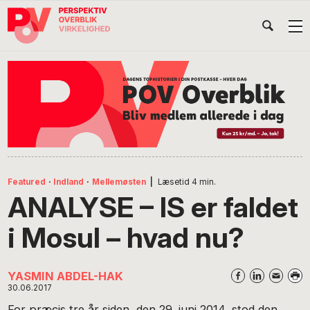
Gå
Skip
Gå
Head
direkte
til
direkte
til
indhold
til
Højr
primær
footer
Søg
på
navigation
POV
International
Featured
·
Indland
·
Mellemøsten
|
Læsetid
4
min.
ANALYSE – IS er faldet
i Mosul – hvad nu?
YASMIN ABDEL-HAK
30.06.2017
For præcis tre år siden, den 29. juni 2014, stod den