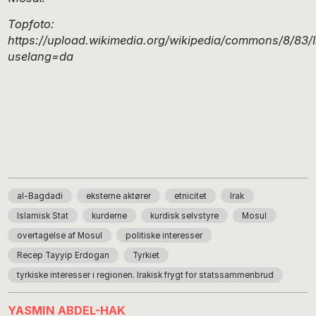
Topfoto:
https://upload.wikimedia.org/wikipedia/commons/8/83/I
uselang=da
al-Bagdadi
eksterne aktører
etnicitet
Irak
Islamisk Stat
kurderne
kurdisk selvstyre
Mosul
overtagelse af Mosul
politiske interesser
Recep Tayyip Erdogan
Tyrkiet
tyrkiske interesser i regionen. Irakisk frygt for statssammenbrud
YASMIN ABDEL-HAK