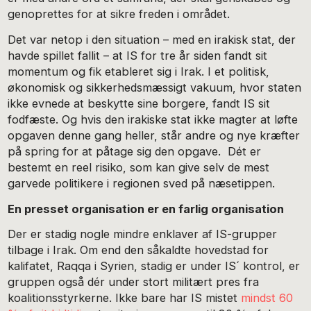
genoprettes for at sikre freden i området.
Det var netop i den situation – med en irakisk stat, der
havde spillet fallit – at IS for tre år siden fandt sit
momentum og fik etableret sig i Irak. I et politisk,
økonomisk og sikkerhedsmæssigt vakuum, hvor staten
ikke evnede at beskytte sine borgere, fandt IS sit
fodfæste. Og hvis den irakiske stat ikke magter at løfte
opgaven denne gang heller, står andre og nye kræfter
på spring for at påtage sig den opgave. Dét er
bestemt en reel risiko, som kan give selv de mest
garvede politikere i regionen sved på næsetippen.
En presset organisation er en farlig organisation
Der er stadig nogle mindre enklaver af IS-grupper
tilbage i Irak. Om end den såkaldte hovedstad for
kalifatet, Raqqa i Syrien, stadig er under IS´ kontrol, er
gruppen også dér under stort militært pres fra
koalitionsstyrkerne. Ikke bare har IS mistet
mindst 60