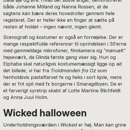
både Johanne Milland og Nanna Rossen, at de
sagtens kan bære deres hovedroller gennem hele
registeret. Der er heller ikke en finger at sætte på
resten af holdet – ingen nævnt, ingen glemt.
Scenografi og kostumer er også en fornøjelse. Der er
mange respektfulde referencer til oprindelsen i 30’erne
med gammeldags mikrofoner, filmkamera og ”manuelt”
hejseværk, da Glinda første gang viser sig. Hun og
Elphaba skal naturligvis kostumemæssigt ligge op ad
det billede, vi har fra
Troldmanden fra Oz
som
henholdsvis pastelfarvet fe og heks i sort kjole, mens
der er frit spil med fx borgerne i Smaragdbyen. De er
et farverigt syretrip skabt af Lotte Martine Blichfeldt
og Anna Juul Holm.
Wicked halloween
Underholdningsværdien i
Wicked
er høj. Man kan grine