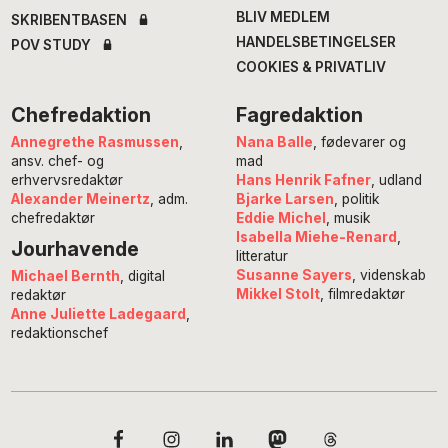
BLIV MEDLEM
SKRIBENTBASEN
HANDELSBETINGELSER
POV STUDY
COOKIES & PRIVATLIV
Chefredaktion
Fagredaktion
Annegrethe Rasmussen
,
Nana Balle
, fødevarer og
ansv. chef- og
mad
erhvervsredaktør
Hans Henrik Fafner
, udland
Alexander Meinertz
, adm.
Bjarke Larsen
, politik
chefredaktør
Eddie Michel
, musik
Isabella Miehe-Renard
,
Jourhavende
litteratur
Susanne Sayers
, videnskab
Michael Bernth
, digital
Mikkel Stolt
, filmredaktør
redaktør
Anne Juliette Ladegaard
,
redaktionschef