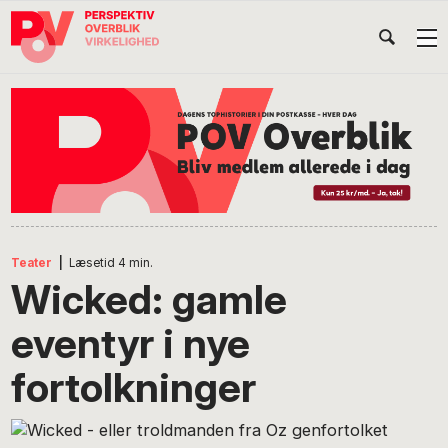
Gå
Skip
Gå
Head
direkte
til
direkte
til
indhold
til
Højr
primær
footer
Søg
på
navigation
POV
International
Teater
|
Læsetid
4
min.
Wicked: gamle
eventyr i nye
fortolkninger