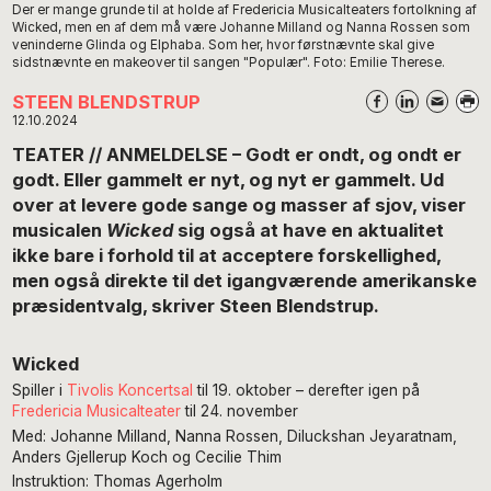
Der er mange grunde til at holde af Fredericia Musicalteaters fortolkning af
Wicked, men en af dem må være Johanne Milland og Nanna Rossen som
veninderne Glinda og Elphaba. Som her, hvor førstnævnte skal give
sidstnævnte en makeover til sangen "Populær". Foto: Emilie Therese.
STEEN BLENDSTRUP
12.10.2024
TEATER // ANMELDELSE – Godt er ondt, og ondt er
godt. Eller gammelt er nyt, og nyt er gammelt. Ud
over at levere gode sange og masser af sjov, viser
musicalen
Wicked
sig også at have en aktualitet
ikke bare i forhold til at acceptere forskellighed,
men også direkte til det igangværende amerikanske
præsidentvalg, skriver Steen Blendstrup.
Wicked
Spiller i
Tivolis Koncertsal
til 19. oktober – derefter igen på
Fredericia Musicalteater
til 24. november
Med: Johanne Milland, Nanna Rossen, Diluckshan Jeyaratnam,
Anders Gjellerup Koch og Cecilie Thim
Instruktion: Thomas Agerholm