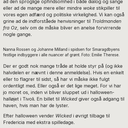
ad den sproglige opfindsomhed i både dialog og sange
eller ad de mange mere eller mindre
woke
stikpiller til
vores egen adfærd og politiske virkelighed. Vi kan også
grine ad de indforståede henvisninger til
Troldmanden
fra Oz
, selv om de måske bliver en anelse forvirrende
nogle gange.
Nanna Rossen og Johanne Milland i spidsen for Smaragdbyens
festlige indbyggere i alle nuancer af grønt. Foto: Emilie Therese.
Der er godt nok mange tråde at holde styr på (og ikke
halvdelen er nævnt i denne anmeldelse). Hvis en enkelt
eller to flagrer til sidst, så har vi måske ikke fulgt
ordentligt med. Eller også er det lige meget. For vi har
jo moret os, inden vi bliver sluppet ud i halloween-
halløjet i Tivoli. En billet til
Wicked
giver også adgang til
haven, hvis man har de lyster.
Efter halloween vender
Wicked
i øvrigt tilbage til
Fredericia med ekstra spilledage.