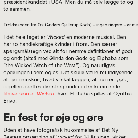
præsidentkandidat i USA. Men du må selv lægge to og
to sammen.
Troldmanden fra Oz (Anders Gjellerup Koch) – ingen ringere – er mer
I det hele taget er
Wicked
en moderne musical. Den
har to handlekraftige kvinder i front. Den sætter
spørgsmålstegn ved alt for nemme definitioner af godt
og ondt (altså med Glinda den Gode og Elphaba som
”the Wicked Witch of the West”). Og naturligvis
opdelingen i dem og os. Det skulle være ret indlysende
at gennemskue, hvad vi skal lægge i, at hun er
grøn
,
og ellers sættes der streg under i den kommende
filmversion af
Wicked
,
hvor Elphaba spilles af Cynthia
Erivo.
En fest for øje og øre
Uden at have fotografisk hukommelse af Det Ny
Teaters opsætning af
Wicked
for 14 år siden, virker