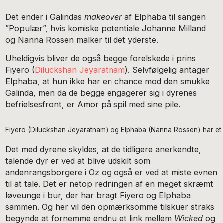
Det ender i Galindas
makeover
af Elphaba til sangen
”Populær”, hvis komiske potentiale Johanne Milland
og Nanna Rossen malker til det yderste.
Uheldigvis bliver de også begge forelskede i prins
Fiyero (
Diluckshan Jeyaratnam
). Selvfølgelig antager
Elphaba, at hun ikke har en chance mod den smukke
Galinda, men da de begge engagerer sig i dyrenes
befrielsesfront, er Amor på spil med sine pile.
Fiyero (Diluckshan Jeyaratnam) og Elphaba (Nanna Rossen) har et ø
Det med dyrene skyldes, at de tidligere anerkendte,
talende dyr er ved at blive udskilt som
andenrangsborgere i Oz og også er ved at miste evnen
til at tale. Det er netop redningen af en meget skræmt
løveunge i bur, der har bragt Fiyero og Elphaba
sammen. Og her vil den opmærksomme tilskuer straks
begynde at fornemme endnu et link mellem
Wicked
og