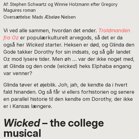
Af: Stephen Schwartz og Winnie Holzmann efter Gregory
Maguires roman
Oversættelse: Mads Æbeløe Nielsen
Vi ved alle sammen, hvordan det ender.
Troldmanden
fra Oz
er populærkulturelt arvegods, så det er da
også her
Wicked
starter. Heksen er død, og Glinda den
Gode takker Dorothy for sin indsats, og så går landet
Oz mod lysere tider. Men øh … var der ikke noget med,
at Glinda og den onde (
wicked
) heks Elphaba engang
var venner?
Glinda tøver et øjeblik. Joh, jah, de kendte da i hvert
fald hinanden. Og så får vi ellers forhistorien og senere
en parallel historie til den kendte om Dorothy, der ikke
er i Kansas længere.
Wicked
– the college
musical