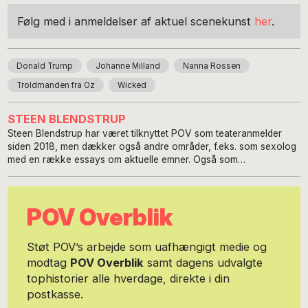
Følg med i anmeldelser af aktuel scenekunst
her
.
Donald Trump
Johanne Milland
Nanna Rossen
Troldmanden fra Oz
Wicked
STEEN BLENDSTRUP
Steen Blendstrup har været tilknyttet POV som teateranmelder
siden 2018, men dækker også andre områder, f.eks. som sexolog
med en række essays om aktuelle emner. Også som
freelancejournalist fylder kulturen meget – interviews,
pressemeddelelser og endog manuskript til en reklamefilm for
Skønheden og Udyret på Det Ny Teater. Det med sexologien kan
POV Overblik
du læse mere om på www.flirtmedlivet.dk.
Støt POV’s arbejde som uafhængigt medie og
modtag
POV Overblik
samt dagens udvalgte
tophistorier alle hverdage, direkte i din
postkasse.