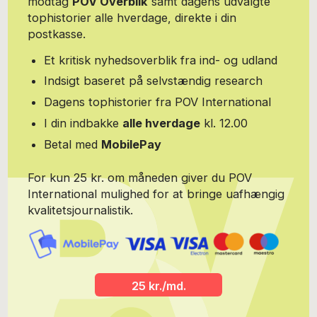
modtag
POV Overblik
samt dagens udvalgte
tophistorier alle hverdage, direkte i din
postkasse.
Et kritisk nyhedsoverblik fra ind- og udland
Indsigt baseret på selvstændig research
Dagens tophistorier fra POV International
I din indbakke
alle hverdage
kl. 12.00
Betal med
MobilePay
For kun 25 kr. om måneden giver du POV
International mulighed for at bringe uafhængig
kvalitetsjournalistik.
25 kr./md.