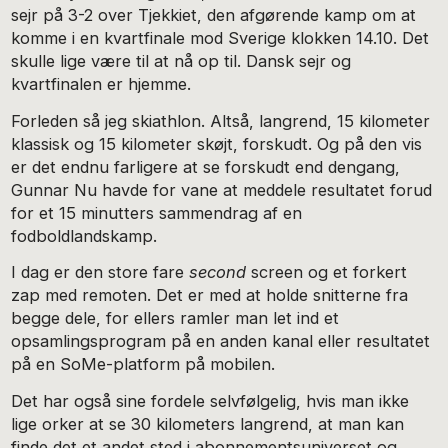
sejr på 3-2 over Tjekkiet, den afgørende kamp om at
komme i en kvartfinale mod Sverige klokken 14.10. Det
skulle lige være til at nå op til. Dansk sejr og
kvartfinalen er hjemme.
Forleden så jeg skiathlon. Altså, langrend, 15 kilometer
klassisk og 15 kilometer skøjt, forskudt. Og på den vis
er det endnu farligere at se forskudt end dengang,
Gunnar Nu havde for vane at meddele resultatet forud
for et 15 minutters sammendrag af en
fodboldlandskamp.
I dag er den store fare
second
screen og et forkert
zap med remoten. Det er med at holde snitterne fra
begge dele, for ellers ramler man let ind et
opsamlingsprogram på en anden kanal eller resultatet
på en SoMe-platform på mobilen.
Det har også sine fordele selvfølgelig, hvis man ikke
lige orker at se 30 kilometers langrend, at man kan
finde det et andet sted i abonnementsuniverset og