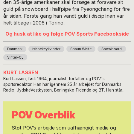
den 35-årige amerikaner skal forsøge at forsvare sit
guld på snowboard i halfpipe fra Pyeongchang for fire
år siden. Første gang han vandt guld i disciplinen var
helt tilbage i 2006 i Torino.
Og husk at like og følge POV Sports Facebookside
Danmark
ishockeykvinder
Shaun White
Snowboard
Vinter-OL
KURT LASSEN
Kurt Lassen, født 1964, journalist, forfatter og POV's
sportsredaktør. Han har igennem 25 år arbejdet for Danmarks
Radio, JydskeVestkysten, Berlingske Tidende og BT. Han står
bag en række biografier om bl.a. Nikolaj Jacobsen, Thomas
Gravesen, Nicklas Bendtner, Anders Dahl-Nielsen, Thomas Evers
Poulsen, Jes Høgh, Kenneth Plummer, Flemming Toft, Morten
POV Overblik
Olsen og Caroline Wozniacki.
Støt POV’s arbejde som uafhængigt medie og