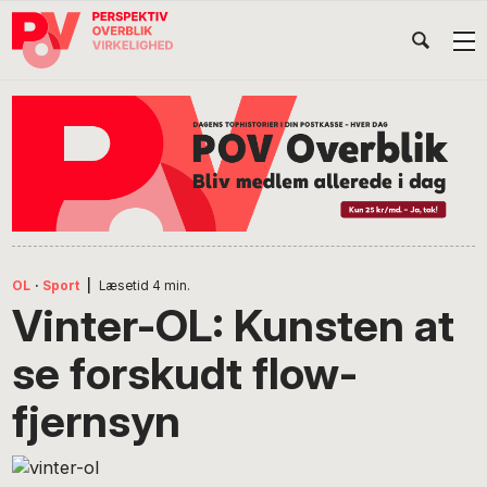
Gå
Skip
Gå
Head
direkte
til
direkte
til
indhold
til
Højr
primær
footer
Søg
på
navigation
POV
International
OL
·
Sport
|
Læsetid
4
min.
Vinter-OL: Kunsten at
se forskudt flow-
fjernsyn