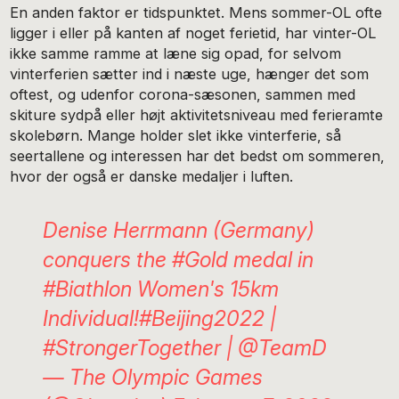
En anden faktor er tidspunktet. Mens sommer-OL ofte
ligger i eller på kanten af noget ferietid, har vinter-OL
ikke samme ramme at læne sig opad, for selvom
vinterferien sætter ind i næste uge, hænger det som
oftest, og udenfor corona-sæsonen, sammen med
skiture sydpå eller højt aktivitetsniveau med ferieramte
skolebørn. Mange holder slet ikke vinterferie, så
seertallene og interessen har det bedst om sommeren,
hvor der også er danske medaljer i luften.
Denise Herrmann (Germany)
conquers the
#Gold
medal in
#Biathlon
Women's 15km
Individual!
#Beijing2022
|
#StrongerTogether
|
@TeamD
— The Olympic Games