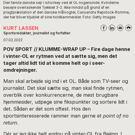
Den første danske sejr i ishockey ved et OL nogensinde. Kvinderne
besejre overraskende Tjekkiet 3-2. Ikke mindst på grund af en
pragtpræstation af den danske målvogter, Cassandra Repstock-Romme,
der her bliver tiljublet af sine holdkammerater. Foto: Getty Images
KURT LASSEN
Sportsredaktør, journalist og forfatter
07.02.2022
POV SPORT // KLUMME-WRAP UP – Fire dage henne
i vinter-OL er rytmen ved at sætte sig, men det
tager altid lidt tid at komme helt op i seer-
omdrejninger.
Man skal arbejde sig ind i et OL. Både som TV-seer og
journalist. Det skal sætte sig, man skal finde rytmen,
overblik over konkurrencerne, de mest brugbare
hjemmesider, udpege sine fikspunkter og sortere lidt i
det. Sådan er det som oftest. Hos den
sportsinteresserede rammer man gerne et
point of no
return.
Dér er jeg ikke helt endnu på vinter-OL fra Beijing. I