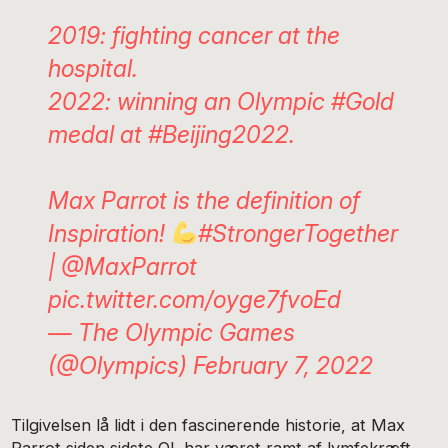
2019: fighting cancer at the
hospital.
2022: winning an Olympic
#Gold
medal at
#Beijing2022
.
Max Parrot is the definition of
Inspiration!
#StrongerTogether
|
@MaxParrot
pic.twitter.com/oyge7fvoEd
— The Olympic Games
(@Olympics)
February 7, 2022
Tilgivelsen lå lidt i den fascinerende historie, at Max