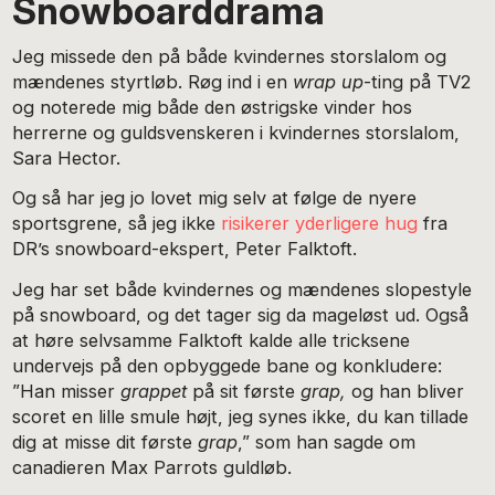
Snowboarddrama
Jeg missede den på både kvindernes storslalom og
mændenes styrtløb. Røg ind i en
wrap up
-ting på TV2
og noterede mig både den østrigske vinder hos
herrerne og guldsvenskeren i kvindernes storslalom,
Sara Hector.
Og så har jeg jo lovet mig selv at følge de nyere
sportsgrene, så jeg ikke
risikerer yderligere hug
fra
DR’s snowboard-ekspert, Peter Falktoft.
Jeg har set både kvindernes og mændenes slopestyle
på snowboard, og det tager sig da mageløst ud. Også
at høre selvsamme Falktoft kalde alle tricksene
undervejs på den opbyggede bane og konkludere:
”Han misser
grappet
på sit første
grap,
og han bliver
scoret en lille smule højt, jeg synes ikke, du kan tillade
dig at misse dit første
grap
,” som han sagde om
canadieren Max Parrots guldløb.