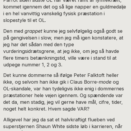
Parrot siden sidste OL har været ramt af lymfekræft,
kommet igennem det og så lige napper en guldmedalje
i en hel vanvittig vanskelig fysisk præstation i
slopestyle til et OL.
Den med
grappet
kunne jeg selvfølgelig også godt se
på gengivelsen i slow, men jeg må igen konstatere, at
jeg har det sådan med den type
vurderingsidrætsgrene, at jeg ikke, om jeg så havde
flere timers betænkningstid, ville være i stand til at
udpege nummer 1, 2 og 3.
Det kunne dommerne så ifølge Peter Falktoft heller
ikke, og selvom han ikke gik i Claus Borre-
mode
og
OL-skandale, var han tydeligvis ikke enig i dommernes
præstationer hele vejen igennem. Og spændende var
det da, men stadig, jeg vil gerne have mål, cifre, tider,
noget helt konkret. Hvem sagde VAR?
Alligevel har jeg da sat et halvkraftigt flueben ved
superstjernen Shaun White sidste løb i karrieren, når