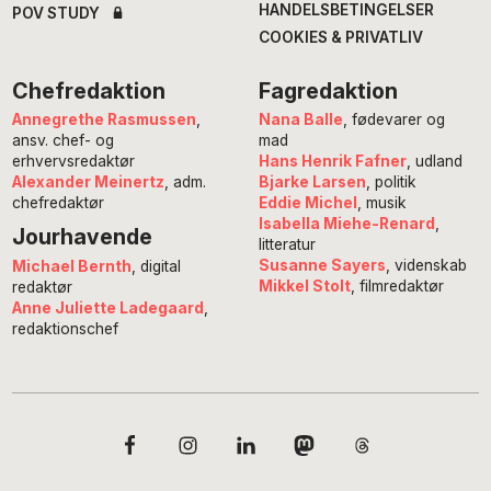
HANDELSBETINGELSER
POV STUDY
COOKIES & PRIVATLIV
Chefredaktion
Fagredaktion
Annegrethe Rasmussen
,
Nana Balle
, fødevarer og
ansv. chef- og
mad
erhvervsredaktør
Hans Henrik Fafner
, udland
Alexander Meinertz
, adm.
Bjarke Larsen
, politik
chefredaktør
Eddie Michel
, musik
Isabella Miehe-Renard
,
Jourhavende
litteratur
Susanne Sayers
, videnskab
Michael Bernth
, digital
Mikkel Stolt
, filmredaktør
redaktør
Anne Juliette Ladegaard
,
redaktionschef