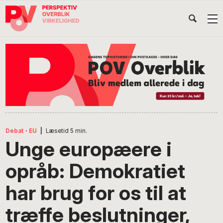
Gå
Skip
Gå
Head
direkte
til
direkte
til
indhold
til
Højr
primær
footer
Søg
på
navigation
POV
International
Debat
·
EU
|
Læsetid
5
min.
Unge europæere i
opråb: Demokratiet
har brug for os til at
træffe beslutninger,