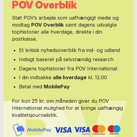
POV Overblik
Støt POV’s arbejde som uafhængigt medie og
modtag
POV Overblik
samt dagens udvalgte
tophistorier alle hverdage, direkte i din
postkasse.
Et kritisk nyhedsoverblik fra ind- og udland
Indsigt baseret på selvstændig research
Dagens tophistorier fra POV International
I din indbakke
alle hverdage
kl. 12.00
Betal med
MobilePay
For kun 25 kr. om måneden giver du POV
International mulighed for at bringe uafhængig
kvalitetsjournalistik.