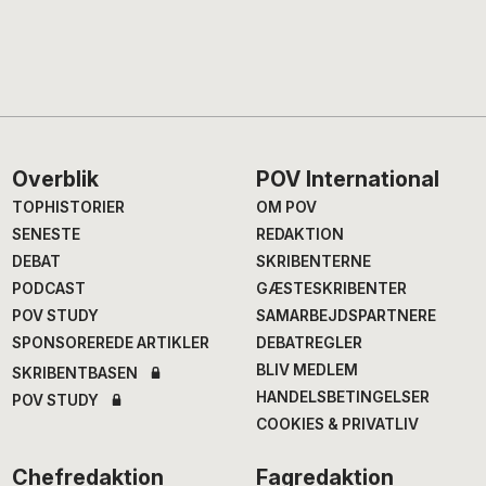
Footer
Overblik
POV International
TOPHISTORIER
OM POV
SENESTE
REDAKTION
DEBAT
SKRIBENTERNE
PODCAST
GÆSTESKRIBENTER
POV STUDY
SAMARBEJDSPARTNERE
SPONSOREREDE ARTIKLER
DEBATREGLER
BLIV MEDLEM
SKRIBENTBASEN
HANDELSBETINGELSER
POV STUDY
COOKIES & PRIVATLIV
Chefredaktion
Fagredaktion