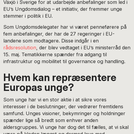
Växjö i Sverige for at udarbejde anbefalinger som led i
EU’s Ungdomsdialog – et initiativ, der fremmer unge
stemmer i politik i EU.
Som Ungdomsdelegater har vi været penneførere på
fem anbefalinger, der har de 27 regeringer i EU-
landene som modtagere. Disse indgår i en
rådsresolution
, der blev vedtaget i EU’s ministerråd den
15. maj. Tematikkerne spænder fra adgang til
infrastruktur og mobilitet til governance og handling.
Hvem kan repræsentere
Europas unge?
Som unge har vi en stor aktie i at sikre vores
interesser i de beslutninger, der vedrører fremtidens
samfund. Unges visioner, bekymringer og holdninger
spænder lige så bredt som enhver anden
aldersgruppes. Vi unge har dog det til fælles, at vi skal
være på kloden længst og dermed leve med