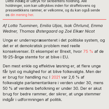
Dette indlæg er udtryk for skribentens holdning
.
Alle
holdninger, som kan udtrykkes inden for straffelovens og
presseetikkens rammer, er velkomne, og du kan også sende
os
din mening her
.
Af Lotta Tuominen, Emilia Uljas, Isak Öhrlund, Emma
Wedner, Thomas Østergaard og Zoé Elkær Nicot
Unge er underrepræsenteret i det politiske system, og
det er et demokratisk problem med reelle
konsekvenser. Et eksempel er Brexit, hvor
75 %
af de
18-25-årige stemte for at blive i EU.
Den mest enkle og effektive løsning er, at flere unge
får lyst og mulighed for at blive folkevalgte. Men der
er brug for handling nu: I
2021
var 2,6 % af
folkevalgte parlamentarikere i verden under 30, mens
50 % af verdens befolkning er under 30. Der er akut
brug for bedre rammer, der sikrer, at unge stemmer
indgår i udformningen af politik.