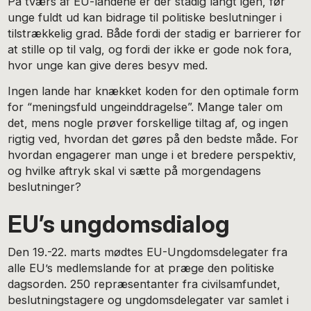
På tværs af EU-landene er der stadig langt igen, før
unge fuldt ud kan bidrage til politiske beslutninger i
tilstrækkelig grad. Både fordi der stadig er barrierer for
at stille op til valg, og fordi der ikke er gode nok fora,
hvor unge kan give deres besyv med.
Ingen lande har knækket koden for den optimale form
for “meningsfuld ungeinddragelse”. Mange taler om
det, mens nogle prøver forskellige tiltag af, og ingen
rigtig ved, hvordan det gøres på den bedste måde. For
hvordan engagerer man unge i et bredere perspektiv,
og hvilke aftryk skal vi sætte på morgendagens
beslutninger?
EU’s ungdomsdialog
Den 19.-22. marts mødtes EU-Ungdomsdelegater fra
alle EU’s medlemslande for at præge den politiske
dagsorden. 250 repræsentanter fra civilsamfundet,
beslutningstagere og ungdomsdelegater var samlet i