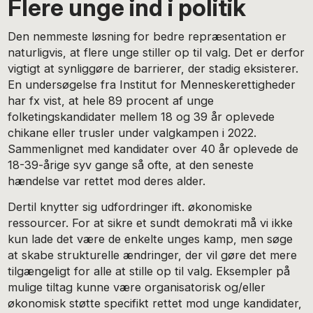
Flere unge ind i politik
Den nemmeste løsning for bedre repræsentation er
naturligvis, at flere unge stiller op til valg. Det er derfor
vigtigt at synliggøre de barrierer, der stadig eksisterer.
En undersøgelse fra Institut for Menneskerettigheder
har fx vist, at hele 89 procent af unge
folketingskandidater mellem 18 og 39 år oplevede
chikane eller trusler under valgkampen i 2022.
Sammenlignet med kandidater over 40 år oplevede de
18-39-årige syv gange så ofte, at den seneste
hændelse var rettet mod deres alder.
Dertil knytter sig udfordringer ift. økonomiske
ressourcer. For at sikre et sundt demokrati må vi ikke
kun lade det være de enkelte unges kamp, men søge
at skabe strukturelle ændringer, der vil gøre det mere
tilgængeligt for alle at stille op til valg. Eksempler på
mulige tiltag kunne være organisatorisk og/eller
økonomisk støtte specifikt rettet mod unge kandidater,