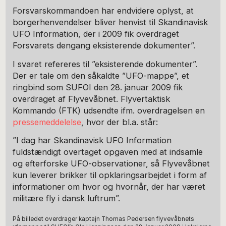
Forsvarskommandoen har endvidere oplyst, at
borgerhenvendelser bliver henvist til Skandinavisk
UFO Information, der i 2009 fik overdraget
Forsvarets dengang eksisterende dokumenter”.
I svaret refereres til ”eksisterende dokumenter”.
Der er tale om den såkaldte ”UFO-mappe”, et
ringbind som SUFOI den 28. januar 2009 fik
overdraget af Flyvevåbnet. Flyvertaktisk
Kommando (FTK) udsendte ifm. overdragelsen en
pressemeddelelse
, hvor der bl.a. står:
”I dag har Skandinavisk UFO Information
fuldstændigt overtaget opgaven med at indsamle
og efterforske UFO-observationer, så Flyvevåbnet
kun leverer brikker til opklaringsarbejdet i form af
informationer om hvor og hvornår, der har været
militære fly i dansk luftrum”.
På billedet overdrager kaptajn Thomas Pedersen flyvevåbnets