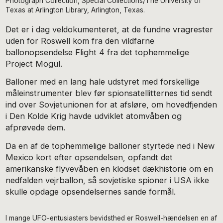
Photograph Collection, Special Collections/The University of
Texas at Arlington Library, Arlington, Texas.
Det er i dag veldokumenteret, at de fundne vragrester
uden for Roswell kom fra den vildfarne
ballonopsendelse Flight 4 fra det tophemmelige
Project Mogul.
Balloner med en lang hale udstyret med forskellige
måleinstrumenter blev før spionsatellitternes tid sendt
ind over Sovjetunionen for at afsløre, om hovedfjenden
i Den Kolde Krig havde udviklet atomvåben og
afprøvede dem.
Da en af de tophemmelige balloner styrtede ned i New
Mexico kort efter opsendelsen, opfandt det
amerikanske flyvevåben en klodset dækhistorie om en
nedfalden vejrballon, så sovjetiske spioner i USA ikke
skulle opdage opsendelsernes sande formål.
I mange UFO-entusiasters bevidsthed er Roswell-hændelsen en af