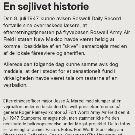
En sejlivet historie
Den 8. juli 1947 kunne avisen Roswell Daily Record
fortælle sine overraskede læsere, at
efterretningstjenesten på flyvebasen Roswell Army Air
Field i staten New Mexico havde været heldig at
komme i besiddelse af en ”skive” i samarbejde med en
af de lokale fåreavlere og sheriffen.
Allerede den følgende dag kunne samme avis dog
meddele, at der i stedet for et sensationelt fund i
virkeligheden havde været tale om resterne af en
vejrballon.
Efterretningsofficer major Jesse A. Marcel med stumper af en
vejrballon under en beskeden Roswell-pressekonference på
general Roger Rameys kontor på Fort Worth Army Air Field den 8.
juli 1947. Stumperne er ægte nok, men stammer ikke fra den
nedstyrtede ballonopsendelse under Mogul-projektet. De to fotos
er farvelagt af James Easton. Fotos: Fort Worth Star-Telegram