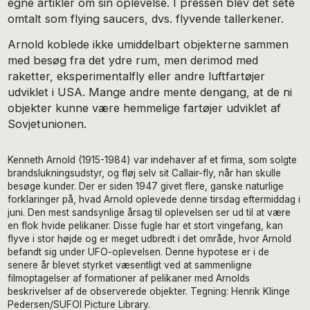
egne artikler om sin oplevelse. I pressen blev det sete
omtalt som flying saucers, dvs. flyvende tallerkener.
Arnold koblede ikke umiddelbart objekterne sammen
med besøg fra det ydre rum, men derimod med
raketter, eksperimentalfly eller andre luftfartøjer
udviklet i USA. Mange andre mente dengang, at de ni
objekter kunne være hemmelige fartøjer udviklet af
Sovjetunionen.
Kenneth Arnold (1915-1984) var indehaver af et firma, som solgte
brandslukningsudstyr, og fløj selv sit Callair-fly, når han skulle
besøge kunder. Der er siden 1947 givet flere, ganske naturlige
forklaringer på, hvad Arnold oplevede denne tirsdag eftermiddag i
juni. Den mest sandsynlige årsag til oplevelsen ser ud til at være
en flok hvide pelikaner. Disse fugle har et stort vingefang, kan
flyve i stor højde og er meget udbredt i det område, hvor Arnold
befandt sig under UFO-oplevelsen. Denne hypotese er i de
senere år blevet styrket væsentligt ved at sammenligne
filmoptagelser af formationer af pelikaner med Arnolds
beskrivelser af de observerede objekter. Tegning: Henrik Klinge
Pedersen/SUFOI Picture Library.