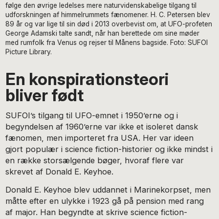
følge den øvrige ledelses mere naturvidenskabelige tilgang til
udforskningen af himmelrummets fænomener. H. C. Petersen blev
89 år og var lige til sin død i 2013 overbevist om, at UFO-profeten
George Adamski talte sandt, når han berettede om sine møder
med rumfolk fra Venus og rejser til Månens bagside. Foto: SUFOI
Picture Library.
En konspirationsteori
bliver født
SUFOI’s tilgang til UFO-emnet i 1950’erne og i
begyndelsen af 1960’erne var ikke et isoleret dansk
fænomen, men importeret fra USA. Her var ideen
gjort populær i science fiction-historier og ikke mindst i
en række storsælgende bøger, hvoraf flere var
skrevet af Donald E. Keyhoe.
Donald E. Keyhoe blev uddannet i Marinekorpset, men
måtte efter en ulykke i 1923 gå på pension med rang
af major. Han begyndte at skrive science fiction-