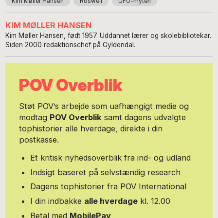
Kim Møller Hansen
Roswell
UFO-myten
KIM MØLLER HANSEN
Kim Møller Hansen, født 1957. Uddannet lærer og skolebibliotekar.
Siden 2000 redaktionschef på Gyldendal.
POV Overblik
Støt POV’s arbejde som uafhængigt medie og
modtag
POV Overblik
samt dagens udvalgte
tophistorier alle hverdage, direkte i din
postkasse.
Et kritisk nyhedsoverblik fra ind- og udland
Indsigt baseret på selvstændig research
Dagens tophistorier fra POV International
I din indbakke
alle hverdage
kl. 12.00
Betal med
MobilePay