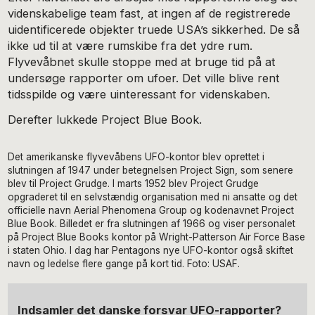
videnskabelige team fast, at ingen af de registrerede
uidentificerede objekter truede USA’s sikkerhed. De så
ikke ud til at være rumskibe fra det ydre rum.
Flyvevåbnet skulle stoppe med at bruge tid på at
undersøge rapporter om ufoer. Det ville blive rent
tidsspilde og være uinteressant for videnskaben.
Derefter lukkede Project Blue Book.
Det amerikanske flyvevåbens UFO-kontor blev oprettet i
slutningen af 1947 under betegnelsen Project Sign, som senere
blev til Project Grudge. I marts 1952 blev Project Grudge
opgraderet til en selvstændig organisation med ni ansatte og det
officielle navn Aerial Phenomena Group og kodenavnet Project
Blue Book. Billedet er fra slutningen af 1966 og viser personalet
på Project Blue Books kontor på Wright-Patterson Air Force Base
i staten Ohio. I dag har Pentagons nye UFO-kontor også skiftet
navn og ledelse flere gange på kort tid. Foto: USAF.
Indsamler det danske forsvar UFO-rapporter?