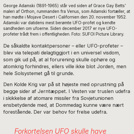
George Adamski (1891-1965) står ved siden af Grace Gay Betts’
maleri af Orthon, rummanden fra Venus, som Adamski fortæller, at
han mødte i Mojave Desert i Californien den 20. november 1952.
Adamski var datidens mest berømte UFO-profet og kendte
sandheden om ufoerne. Siden december 2017 er nye UFO-
profeter trådt frem i offentligheden. Foto: SUFOI Picture Library.
De såkaldte kontaktpersoner – eller UFO-profeter –
blev via telepati delagtiggjort i en universel visdom,
som gik ud på, at al forurening skulle ophøre og
atomkrig forhindres, ellers ville ikke blot Jorden, men
hele Solsystemet gå til grunde.
Den Kolde Krig var på sit højeste med oprustning på
begge sider af Jerntæppet. I Vesten var truslen udefra
i skikkelse af atomare missiler fra Sovjetunionen
ensbetydende med, at Dommedag kunne være nært
forestående. Der var behov for frelse udefra.
Forkortelsen UFO skulle have