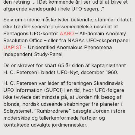
den retning … [Det kommende år] ser ud til at blive et
afgørende vendepunkt i hele UFO-sagen…”
Selv om ordene måske lyder bekendte, stammer citatet
ikke fra den seneste pressemeddelelse udsendt af
Pentagons UFO-kontor
AARO
– All-domain Anomaly
Resolution Office – eller fra NASA’s UFO-ekspertpanel
UAPIST
– Unidentified Anomalous Phenomena
Independent Study-Panel.
De er skrevet for snart 65 år siden af kaptajnløjtnant
H. C. Petersen i bladet UFO-Nyt, december 1960.
H. C. Petersen var leder af foreningen Skandinavisk
UFO Information (SUFOI) i en tid, hvor UFO-følgere
ikke tvivlede det mindste på, at Jorden fik besøg af
blonde, nordisk udseende skabninger fra planeter i
Solsystemet. “Rumbrødrene” besøgte Jorden i store
moderskibe og tallerkenformede fartøjer og
kontaktede udvalgte jordmennesker.