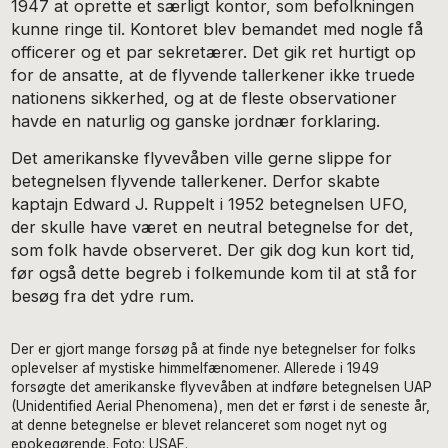
1947 at oprette et særligt kontor, som befolkningen
kunne ringe til. Kontoret blev bemandet med nogle få
officerer og et par sekretærer. Det gik ret hurtigt op
for de ansatte, at de flyvende tallerkener ikke truede
nationens sikkerhed, og at de fleste observationer
havde en naturlig og ganske jordnær forklaring.
Det amerikanske flyvevåben ville gerne slippe for
betegnelsen flyvende tallerkener. Derfor skabte
kaptajn Edward J. Ruppelt i 1952 betegnelsen UFO,
der skulle have været en neutral betegnelse for det,
som folk havde observeret. Der gik dog kun kort tid,
før også dette begreb i folkemunde kom til at stå for
besøg fra det ydre rum.
Der er gjort mange forsøg på at finde nye betegnelser for folks
oplevelser af mystiske himmelfænomener. Allerede i 1949
forsøgte det amerikanske flyvevåben at indføre betegnelsen UAP
(Unidentified Aerial Phenomena), men det er først i de seneste år,
at denne betegnelse er blevet relanceret som noget nyt og
epokegørende. Foto: USAF.