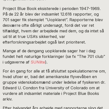
Project Blue Book eksisterede i perioden 1947-1969.
På de 22 år blev der indsamlet 12.618 rapporter, og
701 sager fik stemplet ”Uopklaret”. Rapporterne blev
desværre ofte dårligt undersøgt, fordi det var ret
tilfældigt, hvem der arbejdede med dem, og da intet så
ud til at true USA’s sikkerhed, var
efterforskningsarbejdet også lavt prioriteret.
Mange af de dengang uopklarede sager har i dag
fundet helt naturlige forklaringer (se fx ”The 701 club”
i udgaverne af
SUNlite
).
For én gang for alle at få afsluttet spekulationerne om,
hvad ufoer er, bad det amerikanske flyvevåben en
gruppe videnskabsmænd under ledelse af fysikeren dr.
Edward U. Condon fra University of Colorado om at
vurdere alt indsamlet materiale i Project Blue Books
arkiv.
Efter halvandet års arbejde med rapporterne slog det