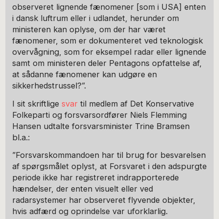
observeret lignende fænomener [som i USA] enten
i dansk luftrum eller i udlandet, herunder om
ministeren kan oplyse, om der har været
fænomener, som er dokumenteret ved teknologisk
overvågning, som for eksempel radar eller lignende
samt om ministeren deler Pentagons opfattelse af,
at sådanne fænomener kan udgøre en
sikkerhedstrussel?”.
I sit skriftlige
svar
til medlem af Det Konservative
Folkeparti og forsvarsordfører Niels Flemming
Hansen udtalte forsvarsminister Trine Bramsen
bl.a.:
”Forsvarskommandoen har til brug for besvarelsen
af spørgsmålet oplyst, at Forsvaret i den adspurgte
periode ikke har registreret indrapporterede
hændelser, der enten visuelt eller ved
radarsystemer har observeret flyvende objekter,
hvis adfærd og oprindelse var uforklarlig.