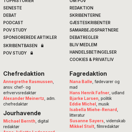
TOPHISTORIER
OM POV
SENESTE
REDAKTION
DEBAT
SKRIBENTERNE
PODCAST
GÆSTESKRIBENTER
POV STUDY
SAMARBEJDSPARTNERE
SPONSOREREDE ARTIKLER
DEBATREGLER
BLIV MEDLEM
SKRIBENTBASEN
HANDELSBETINGELSER
POV STUDY
COOKIES & PRIVATLIV
Chefredaktion
Fagredaktion
Annegrethe Rasmussen
,
Nana Balle
, fødevarer og
ansv. chef- og
mad
erhvervsredaktør
Hans Henrik Fafner
, udland
Alexander Meinertz
, adm.
Bjarke Larsen
, politik
chefredaktør
Eddie Michel
, musik
Isabella Miehe-Renard
,
Jourhavende
litteratur
Susanne Sayers
, videnskab
Michael Bernth
, digital
Mikkel Stolt
, filmredaktør
redaktør