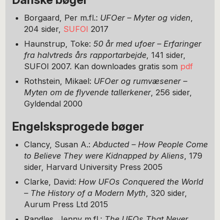
Borgaard, Per m.fl.:
UFOer – Myter og viden
,
204 sider,
SUFOI
2017
Haunstrup, Toke:
50 år med ufoer – Erfaringer
fra halvtreds års rapportarbejde
, 141 sider,
SUFOI 2007. Kan downloades gratis som
pdf
Rothstein, Mikael:
UFOer og rumvæsener –
Myten om de flyvende tallerkener
, 256 sider,
Gyldendal 2000
Engelsksprogede bøger
Clancy, Susan A.:
Abducted – How People Come
to Believe They were Kidnapped by Aliens
, 179
sider, Harvard University Press 2005
Clarke, David:
How UFOs Conquered the World
– The History of a Modern Myth
, 320 sider,
Aurum Press Ltd 2015
Randles, Jenny m.fl.:
The UFOs That Never