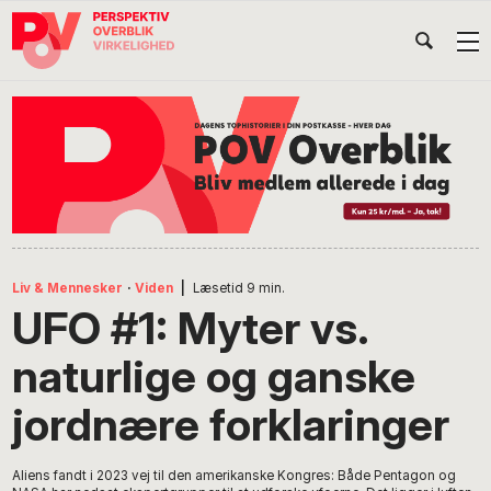
Gå
Skip
Gå
Head
direkte
til
direkte
til
indhold
til
Højr
primær
footer
Søg
på
navigation
POV
International
Liv & Mennesker
·
Viden
|
Læsetid
9
min.
UFO #1: Myter vs.
naturlige og ganske
jordnære forklaringer
Aliens fandt i 2023 vej til den amerikanske Kongres: Både Pentagon og