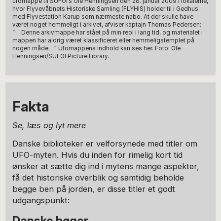
ufomappe til SUFOI’s Ole Henningsen den 28. januar 2009 i lokalerne,
hvor Flyvevåbnets Historiske Samling (FLYHIS) holder til i Gedhus
med Flyvestation Karup som nærmeste nabo. At der skulle have
været noget hemmeligt i arkivet, afviser kaptajn Thomas Pedersen:
”… Denne arkivmappe har stået på min reol i lang tid, og materialet i
mappen har aldrig været klassificeret eller hemmeligstemplet på
nogen måde…”. Ufomappens indhold kan ses her. Foto: Ole
Henningsen/SUFOI Picture Library.
Fakta
Se, læs og lyt mere
Danske biblioteker er velforsynede med titler om
UFO-myten. Hvis du inden for rimelig kort tid
ønsker at sætte dig ind i mytens mange aspekter,
få det historiske overblik og samtidig beholde
begge ben på jorden, er disse titler et godt
udgangspunkt:
Danske bøger