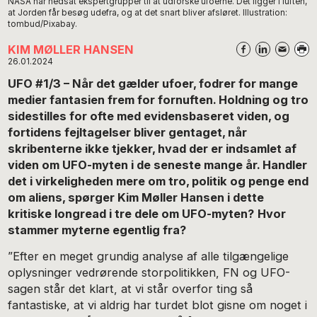
NASA har nedsat ekspertgrupper til at udforske ufoerne. Det ligger i luften,
at Jorden får besøg udefra, og at det snart bliver afsløret. Illustration:
tombud/Pixabay.
KIM MØLLER HANSEN
26.01.2024
UFO #1/3 – Når det gælder ufoer, fodrer for mange
medier fantasien frem for fornuften. Holdning og tro
sidestilles for ofte med evidensbaseret viden, og
fortidens fejltagelser bliver gentaget, når
skribenterne ikke tjekker, hvad der er indsamlet af
viden om UFO-myten i de seneste mange år. Handler
det i virkeligheden mere om tro, politik og penge end
om aliens, spørger Kim Møller Hansen i dette
kritiske longread i tre dele om UFO-myten?
Hvor
stammer myterne egentlig fra?
”Efter en meget grundig analyse af alle tilgængelige
oplysninger vedrørende storpolitikken, FN og UFO-
sagen står det klart, at vi står overfor ting så
fantastiske, at vi aldrig har turdet blot gisne om noget i