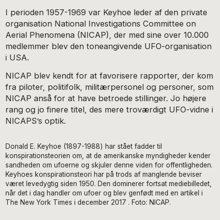
I perioden 1957-1969 var Keyhoe leder af den private
organisation National Investigations Committee on
Aerial Phenomena (NICAP), der med sine over 10.000
medlemmer blev den toneangivende UFO-organisation
i USA.
NICAP blev kendt for at favorisere rapporter, der kom
fra piloter, politifolk, militærpersonel og personer, som
NICAP anså for at have betroede stillinger. Jo højere
rang og jo finere titel, des mere troværdigt UFO-vidne i
NICAPS’s optik.
Donald E. Keyhoe (1897-1988) har stået fadder til
konspirationsteorien om, at de amerikanske myndigheder kender
sandheden om ufoerne og skjuler denne viden for offentligheden.
Keyhoes konspirationsteori har på trods af manglende beviser
været levedygtig siden 1950. Den dominerer fortsat mediebilledet,
når det i dag handler om ufoer og blev genfødt med en artikel i
The New York Times i december 2017 . Foto: NICAP.