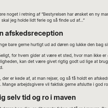
ere noget i retning af ”Bestyrelsen har ønsket en ny m
skal jeg holde lidt ferie og så finde ud af…”
n afskedsreception
mange bare gerne hurtigt ud ad døren og lukke den bag si
tåeligt, for hvem gider at være et sted, hvor man ikke er
igheden, kan det være givet rigtig godt ud lige at bru
d.
 der er kede af, at man rejser, og så få holdt en afske
. Mange arbejdsgivere vil faktisk gerne afslutte i god r
g selv tid og ro i maven