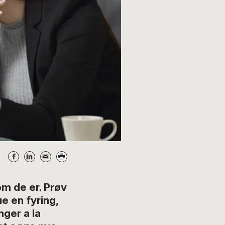
m de er. Prøv
e en fyring,
nger a la