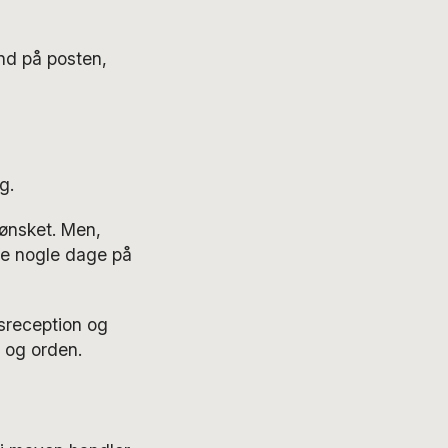
and på posten,
g.
 ønsket. Men,
ge nogle dage på
dsreception og
o og orden.