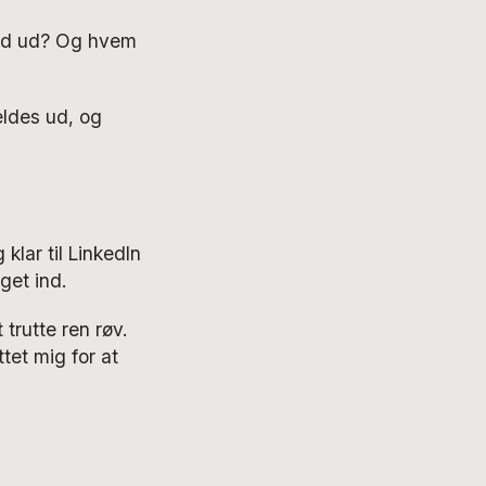
vad ud? Og hvem
eldes ud, og
klar til LinkedIn
get ind.
trutte ren røv.
tet mig for at