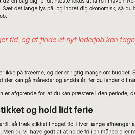
t døren bag dig, er dit næste fokus at få ro i maven. R
 Sæt det lange lys på, og indret dig økonomisk, så du ha
ob.
er tid, og at finde et nyt lederjob kan tag
r ikke på træerne, og der er rigtig mange om buddet. S
, at der kan gå måneder og endda år, før du lander dit næ
 er afgørende for, at du kan præstere i den periode, d
ikket og hold lidt ferie
ertil, så træk stikket i noget tid. Hvor længe afhænger a
. Men du vil have godt af at holde fri i en måned eller 