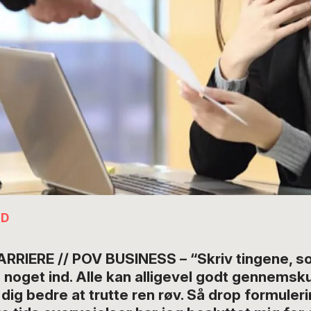
LD
RRIERE // POV BUSINESS – “Skriv tingene, so
 noget ind. Alle kan alligevel godt gennemsku
 dig bedre at trutte ren røv. Så drop formuleri