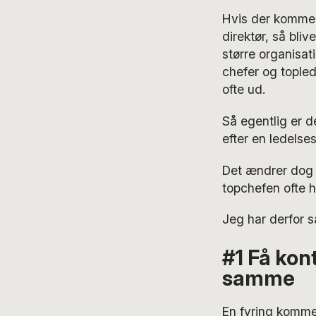
Hvis der kommer
direktør, så bliv
større organisat
chefer og tople
ofte ud.
Så egentlig er d
efter en ledelses
Det ændrer dog i
topchefen ofte h
Jeg har derfor s
#1 Få kon
samme
En fyring komme