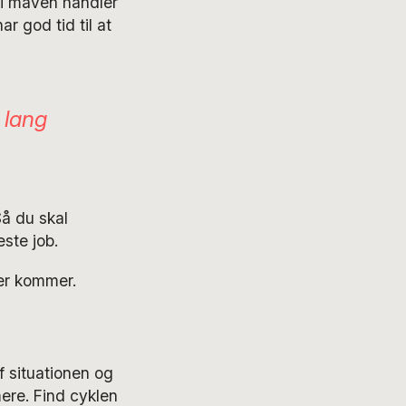
o i maven handler
r god tid til at
e lang
å du skal
ste job.
er kommer.
f situationen og
mere. Find cyklen