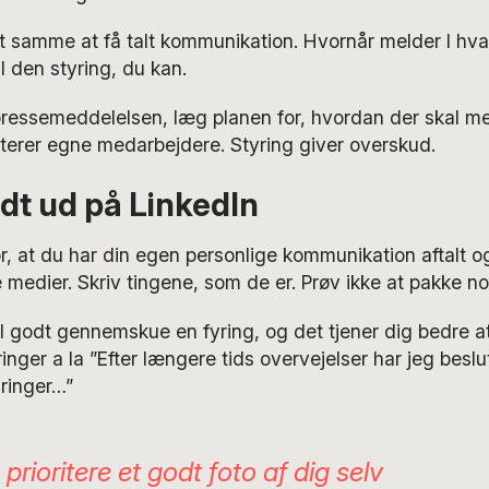
t samme at få talt kommunikation. Hvornår melder I h
 den styring, du kan.
 pressemeddelelsen, læg planen for, hvordan der skal m
terer egne medarbejdere. Styring giver overskud.
dt ud på LinkedIn
r, at du har din egen personlige kommunikation aftalt og 
 medier. Skriv tingene, som de er. Prøv ikke at pakke no
el godt gennemskue en fyring, og det tjener dig bedre at 
nger a la ”Efter længere tids overvejelser har jeg beslut
ringer…”
prioritere et godt foto af dig selv