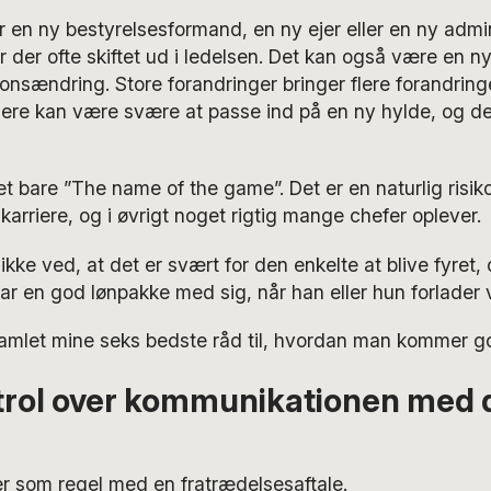
 en ny bestyrelsesformand, en ny ejer eller en ny admi
er der ofte skiftet ud i ledelsen. Det kan også være en ny
ionsændring. Store forandringer bringer flere forandrin
dere kan være svære at passe ind på en ny hylde, og de
et bare ”The name of the game”. Det er en naturlig risi
karriere, og i øvrigt noget rigtig mange chefer oplever.
kke ved, at det er svært for den enkelte at blive fyret
ar en god lønpakke med sig, når han eller hun forlader
amlet mine seks bedste råd til, hvordan man kommer god
trol over kommunikationen med 
r som regel med en fratrædelsesaftale.