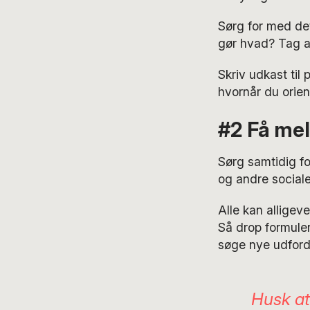
Sørg for med de
gør hvad? Tag al
Skriv udkast til
hvornår du orien
#2 Få mel
Sørg samtidig fo
og andre sociale
Alle kan alligev
Så drop formuleri
søge nye udford
Husk at 