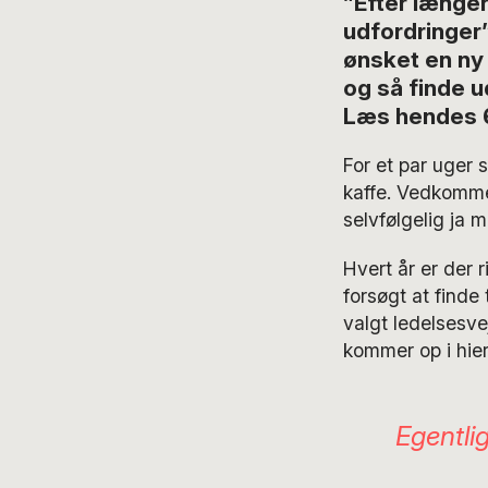
”Efter længer
udfordringer”
ønsket en ny 
og så finde u
Læs hendes 6 
For et par uger 
kaffe. Vedkomme
selvfølgelig ja
Hvert år er der r
forsøgt at finde
valgt ledelsesve
kommer op i hier
Egentli