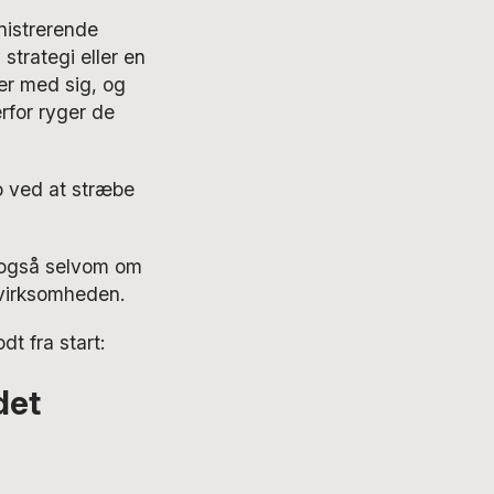
nistrerende
 strategi eller en
ger med sig, og
rfor ryger de
ko ved at stræbe
, også selvom om
 virksomheden.
t fra start:
det