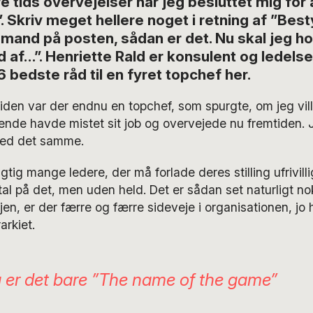
e tids overvejelser har jeg besluttet mig for
. Skriv meget hellere noget i retning af ”Best
mand på posten, sådan er det. Nu skal jeg hol
d af…”. Henriette Rald er konsulent og ledelse
bedste råd til en fyret topchef her.
siden var der endnu en topchef, som spurgte, om jeg vil
nde havde mistet sit job og overvejede nu fremtiden.
 med det samme.
igtig mange ledere, der må forlade deres stilling ufrivilli
 tal på det, men uden held. Det er sådan set naturligt no
jen, er der færre og færre sideveje i organisationen, jo
arkiet.
g er det bare ”The name of the game”