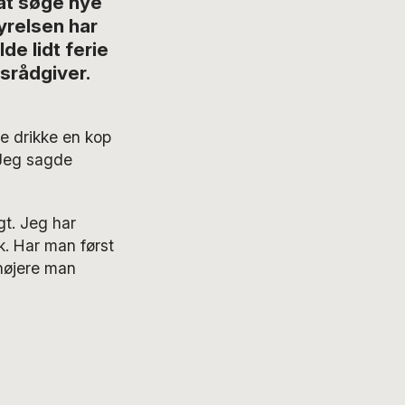
 at søge nye
yrelsen har
de lidt ferie
srådgiver.
le drikke en kop
 Jeg sagde
gt. Jeg har
k. Har man først
 højere man