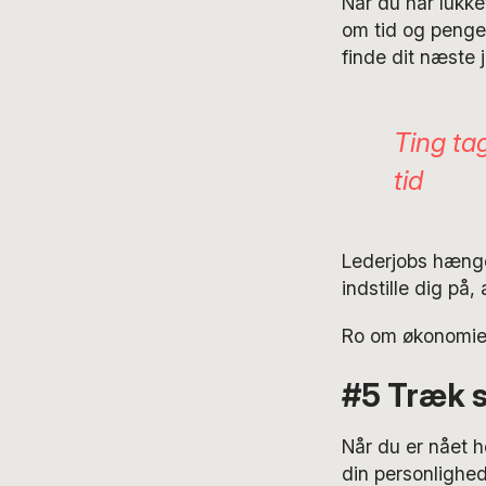
Når du har lukke
om tid og penge.
finde dit næste j
Ting tag
tid
Lederjobs hænge
indstille dig på
Ro om økonomien
#5 Træk st
Når du er nået h
din personlighed