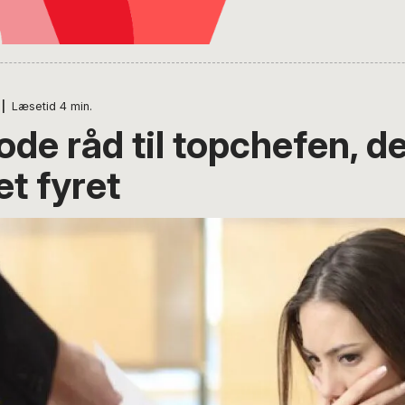
|
Læsetid
4
min.
de råd til topchefen, de
et fyret