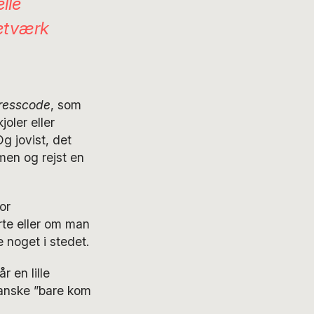
elle
netværk
resscode
, som
joler eller
 jovist, det
rmen og rejst en
or
te eller om man
 noget i stedet.
r en lille
danske ”bare kom