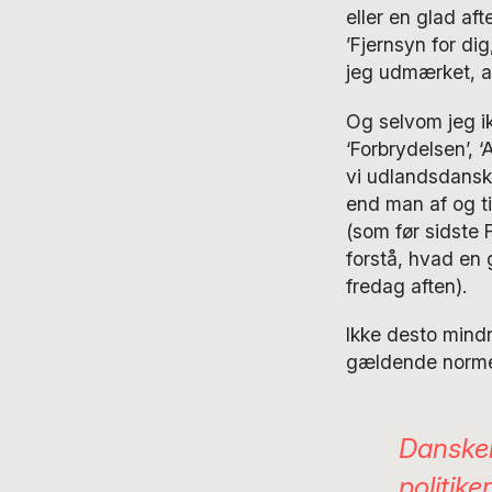
eller en glad af
’Fjernsyn for dig
jeg udmærket, at 
Og selvom jeg ik
‘Forbrydelsen’, ‘
vi udlandsdansk
end man af og ti
(som før sidste 
forstå, hvad en 
fredag aften).
Ikke desto mind
gældende normer
Dansker
politike