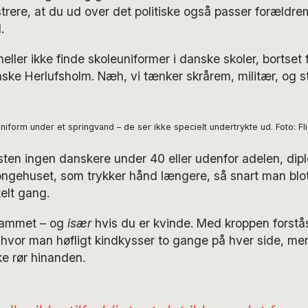
rere, at du ud over det politiske også passer forældre
.
ller ikke finde skoleuniformer i danske skoler, bortset f
ske Herlufsholm. Næh, vi tænker skrårem, militær, og 
iform under et springvand – de ser ikke specielt undertrykte ud. Foto: Fli
sten ingen danskere under 40 eller udenfor adelen, dipl
Kongehuset, som trykker hånd længere, så snart man blo
elt gang.
rammet – og
især
hvis du er kvinde. Med kroppen forstås
 hvor man høfligt kindkysser to gange på hver side, men 
ke rør hinanden.