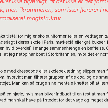
eller ikke tilfældigt, at det ikke er det form
k, men “krammeren, som især florerer i 
rmaliseret magtstruktur
ks tilstå: for mig er skoleuniformer (eller en vedtagen
d
erlagt i deres skole i Paris, mørkeblå eller grå bukser, k
en hvid overdel) i mange sammenhænge en befrielse. Og
, at jeg netop har boet i Storbritannien, hvor det er no
kole med dresscode eller skolebeklædning slipper man f
m, hvorvidt man tilhører gruppen af de
cool
og de smar
etøjet. Man kan så bruge sine mentale kræfter på at lære
gså en hjælp, hvis man bliver indbudt til en fest at man få
hvad man skal have på i stedet for det vage og meget 