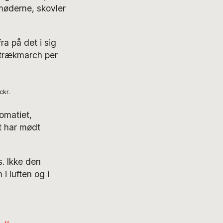
møderne, skovler
ra på det i sig
strækmarch per
ckr.
omatiet,
t har mødt
. Ikke den
i luften og i