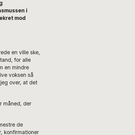
g
asmussen i
dekret mod
ede en ville ske,
and, for alle
som en mindre
live voksen så
jeg over, at det
er måned, der
emestre de
, konfirmationer