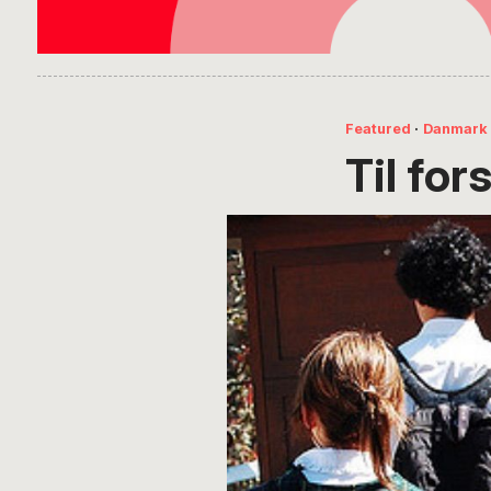
Featured
·
Danmark
Til for