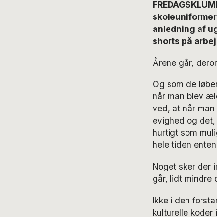
FREDAGSKLUMMEN
skoleuniformer
anledning af u
shorts på arbe
Årene går, derom
Og som de løber 
når man blev æld
ved, at når man 
evighed og det,
hurtigt som muli
hele tiden enten
Noget sker der i
går, lidt mindre 
Ikke i den forst
kulturelle koder