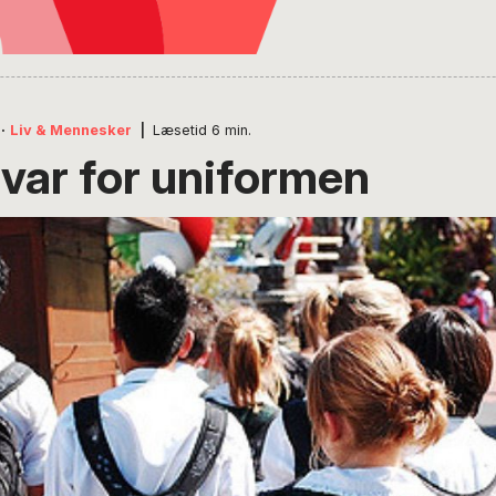
·
Liv & Mennesker
|
Læsetid
6
min.
svar for uniformen