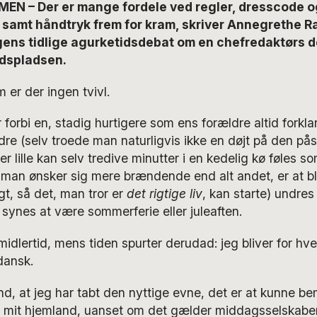
 – Der er mange fordele ved regler, dresscode o
 samt håndtryk frem for kram, skriver Annegrethe R
gens tidlige agurketidsdebat om en chefredaktørs 
jdspladsen.
 er der ingen tvivl.
forbi en, stadig hurtigere som ens forældre altid forklar
re (selv troede man naturligvis ikke en døjt på den påst
er lille kan selv tredive minutter i en kedelig kø føles 
 man ønsker sig mere brændende end alt andet, er at b
gt, så det, man tror er
det rigtige liv
, kan starte) undres 
 synes at være sommerferie eller juleaften.
midlertid, mens tiden spurter derudad: jeg bliver for hv
dansk.
and, at jeg har tabt den nyttige evne, det er at kunne b
 i mit hjemland, uanset om det gælder middagsselskaber