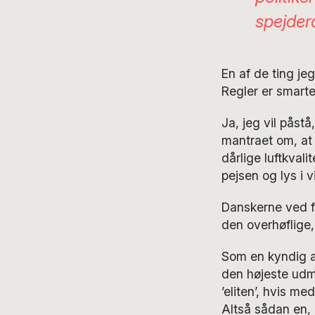
spejderd
En af de ting je
Regler er smart
Ja, jeg vil pås
mantraet om, at 
dårlige luftkvali
pejsen og lys i 
Danskerne ved f.e
den overhøflige,
Som en kyndig an
den højeste udmæ
’eliten’, hvis m
Altså sådan en, 