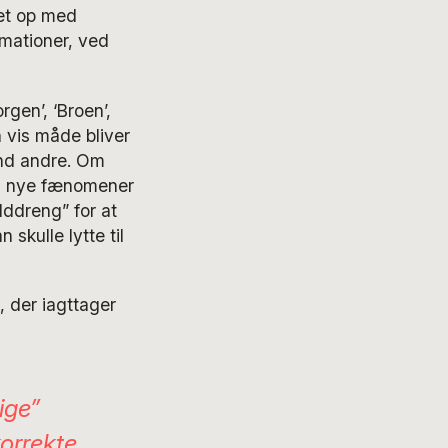
set op med
rmationer, ved
gen’, ‘Broen’,
n vis måde bliver
end andre. Om
stå nye fænomener
lddreng” for at
skulle lytte til
 der iagttager
ige”
korrekte