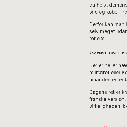
du helst demonst
sne og køber ind
Derfor kan man he
selv meget udan
refleks.
Skolepiger i sommerun
Der er heller næ
militæret eller 
hinanden en enk
Dagens ret er k
franske version,
virkeligheden ik