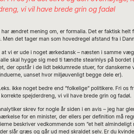
reng, vi vil have brede grin og fadøl
g har ændret mening om, er formalia. Det er faktisk helt 
e. Men det tager man som hovedregel afstand fra i Dan
tå, at vi er ude i noget ærkedansk – næsten i samme væ
alle skal hygge sig med ti tændte stearinlys på bordet 
tet, der opstår i de lidt beklumrede stuer, for danskerne vi
vinduerne, uanset hvor miljøuvenligt begge dele er).
ks. ikke noget bedre end ”folkelige” politikere. Fri os f
 korrekte spejderdreng, vi vil have brede grin og fadøl.
alytiker skrev for nogle år siden i en avis – jeg har gl
rkelse for en minister, der ellers per definition må reg
edierne beskriver vedkommende som ”et helt almindeligt
der slår græs og går ud med skraldet selv. Er du kvindel