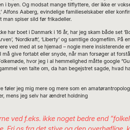
ten i byen. Og modsat mange tilflyttere, der ikke er vok
,’ Alfons Aaberg, evindelige familieselskaber eller konfi
man spiser sild før frikadeller.
ke har boet i Danmark i 16 år, har jeg skam både set ‘Bor
Arven’, ‘Nordkraft’, ‘Liberty’ og samtlige dogmefilm. På e
ere ved med at se hjemad – nogle mere insisterende 
l må give fortabt eller snyde, når man forsøger at for
Folkemøde, hvor jeg i al hemmelighed måtte google ”Gu
gammel ven talte om, da han begejstret sagde, hvad han 
re føler jeg mig mere og mere som en amatørantropolog,
, mens jeg selv har ændret holdning
ne ved f.eks. ikke noget bedre end ”folkel
re. Fri os fra det stive og den overhøflige, 