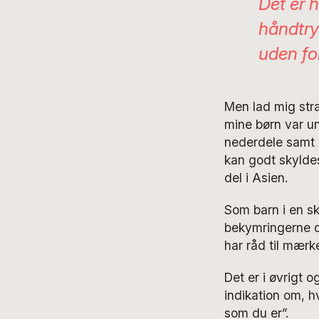
Det er h
håndtry
uden fo
Men lad mig stra
mine børn var und
nederdele samt 
kan godt skyldes
del i Asien.
Som barn i en s
bekymringerne o
har råd til mærk
Det er i øvrigt o
indikation om, 
som du er”.