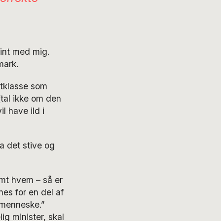
fint med mig.
mark.
gtklasse som
(tal ikke om den
l have ild i
ra det stive og
emt hvem – så er
nes for en del af
 menneske.”
ig minister, skal