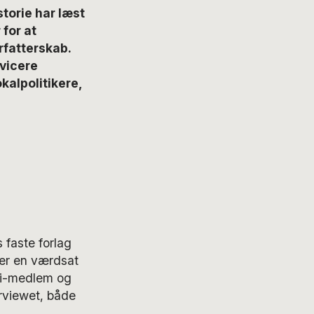
torie har læst
 for at
rfatterskab.
rvicere
kalpolitikere,
 faste forlag
 er en værdsat
emi-medlem og
erviewet, både