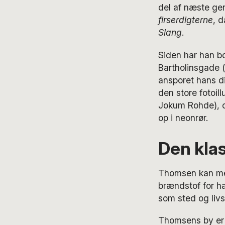
del af næste ge
firserdigterne
, 
Slang
.
Siden har han bo
Bartholinsgade 
ansporet hans di
den store fotoil
Jokum Rohde), o
op i neonrør.
Den kla
Thomsen kan meg
brændstof for h
som sted og livs
Thomsens by er 