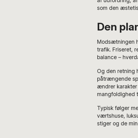
af udfordring, a
som den æstetis
Den plan
Modsætningen her
trafik. Friseret,
balance – hverda
Og den retning 
påtrængende sp
ændrer karakter 
mangfoldighed t
Typisk følger m
værtshuse, luksu
stiger og de min