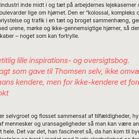
industri inde midt i og tæt på arbejdernes lejekaserner
ulevarder lige om hjørnet. Den er ”kolossal, kompleks 
forlystelse og trafik i en tæt og broget sammenhæng, g
ed urene, mørke og ikke-gennemsigtige hjørner, så der 
kaber – noget som kan fortrylle.
itlig lille inspirations- og oversigtsbog.
agt som gave til Thomsen selv, ikke omv
 hans kendere, men for ikke-kendere et for
nkt
er selvgroet og flosset sammensat af tilfældigheder, h
af mennesker og uransageligheder så man kan være a
t hele. Det var det, han fascineret så, da han kom til b