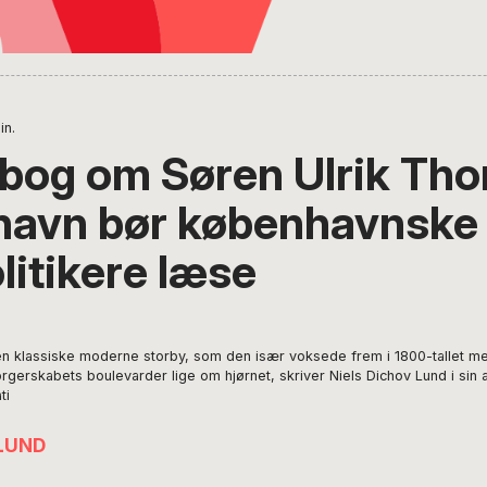
in.
bog om Søren Ulrik Th
avn bør københavnske
litikere læse
 klassiske moderne storby, som den især voksede frem i 1800-tallet med 
gerskabets boulevarder lige om hjørnet, skriver Niels Dichov Lund i si
ti
 LUND