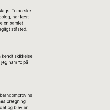
slags. To norske
polog, har læst
re en samlet
agligt ståsted.
 kendt skikkelse
 jeg ham fx på
n barndomprovins
rnes prægning
det og blev en