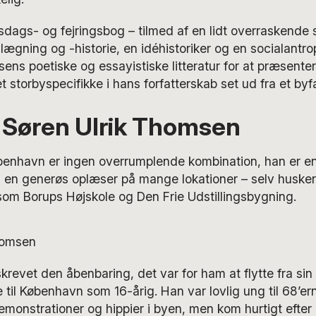
dags- og fejringsbog – tilmed af en lidt overraskende 
nlægning og -historie, en idéhistoriker og en socialantro
ens poetiske og essayistiske litteratur for at præsente
et storbyspecifikke i hans forfatterskab set ud fra et byf
 Søren Ulrik Thomsen
nhavn er ingen overrumplende kombination, han er en
g en generøs oplæser på mange lokationer – selv husker
som Borups Højskole og Den Frie Udstillingsbygning.
krevet den åbenbaring, det var for ham at flytte fra si
 til København som 16-årig. Han var lovlig ung til 68’e
onstrationer og hippier i byen, men kom hurtigt efter 