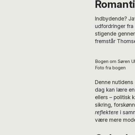
Romantik
Indbydende? Jav
udfordringer fra
stigende gennems
fremstår Thoms
Bogen om Søren Ul
Foto fra bogen
Denne nutidens 
dag kan lære en 
ellers – politis
sikring, forskø
reflektere
i samm
være mere moder