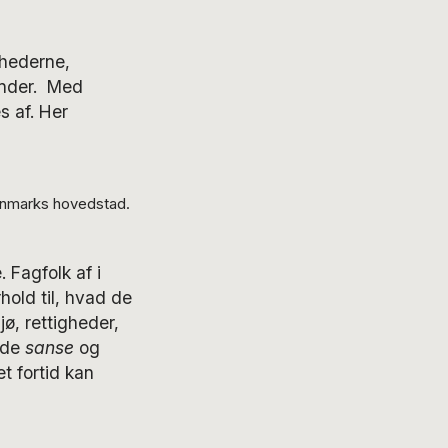
hederne,
inder. Med
s af. Her
anmarks hovedstad.
Fagfolk af i
hold til, hvad de
ø, rettigheder,
åde
sanse
og
 fortid kan