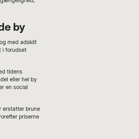
orgængelighed,
de by
 og med adskilt
t i forudset
ed tidens
el eller hel by
er en social
 erstatter brune
orefter priserne