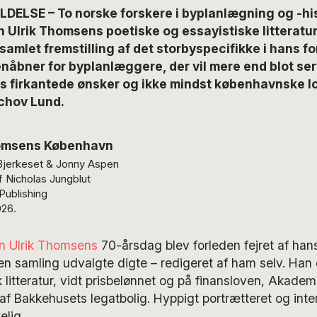
DELSE – To norske forskere i byplanlægning og -his
n Ulrik Thomsens poetiske og essayistiske litteratur
amlet fremstilling af det storbyspecifikke i hans fo
nåbner for byplanlæggere, der vil mere end blot se
s firkantede ønsker og ikke mindst københavnske lo
ichov Lund.
homsens København
 Bjerkeset & Jonny Aspen
f Nicholas Jungblut
Publishing
026.
n Ulrik Thomsens
70-årsdag blev forleden fejret af hans
n samling udvalgte digte – redigeret af ham selv. Han
k litteratur, vidt prisbelønnet og på finansloven, Akad
 af Bakkehusets legatbolig. Hyppigt portrætteret og int
elig.