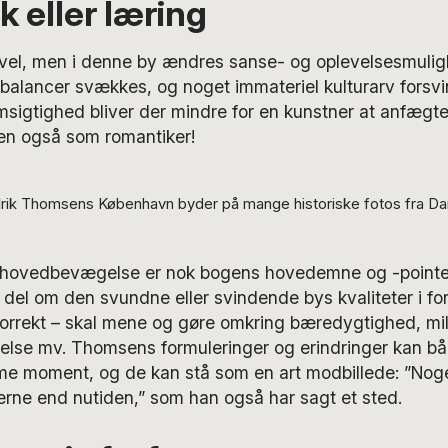
 eller læring
el, men i denne by ændres sanse- og oplevelsesmulig
 balancer svækkes, og noget immateriel kulturarv forsv
igtighed bliver der mindre for en kunstner at anfægte
en også som romantiker!
rik Thomsens København byder på mange historiske fotos fra D
hovedbevægelse er nok bogens hovedemne og -pointe. 
del om den svundne eller svindende bys kvaliteter i for
k korrekt – skal mene og gøre omkring bæredygtighed, milj
nnelse mv. Thomsens formuleringer og erindringer kan b
e moment, og de kan stå som en art modbillede: ”Noget
ne end nutiden,” som han også har sagt et sted.