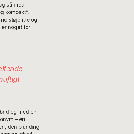
 og så med
og kompakt”,
erne støjende og
er noget for
æltende
nuftigt
ybrid og med en
nonym – en
yen, den blanding