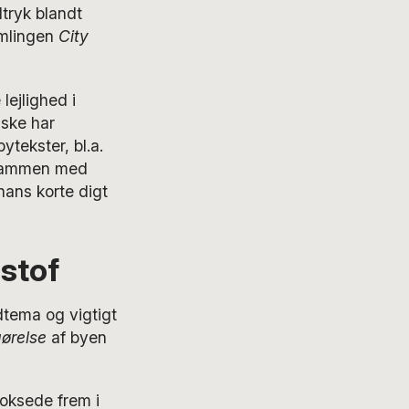
tryk blandt
amlingen
City
lejlighed i
åske har
tekster, bl.a.
sammen med
ans korte digt
stof
tema og vigtigt
gørelse
af byen
oksede frem i