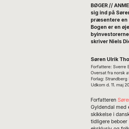
BØGER // ANMEL
sig ind på Søre
præsentere en s
Bogen er en øje
byinvestorerne
skriver Niels D
Søren Ulrik T
Forfattere: Sverre
Oversat fra norsk a
Forlag: Strandberg 
Udkom d. 11. maj 2
Forfatteren
Søre
Gyldendal med e
skikkelse i dans
tidligere beboer
eksklusiv og folk