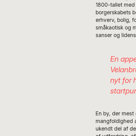
1800-tallet med 
borgerskabets bo
erhverv, bolig, 
småkaotisk og m
sanser og lidens
En appet
Velanbr
nyt for
startpu
En by, der mest 
mangfoldighed 
ukendt del af de