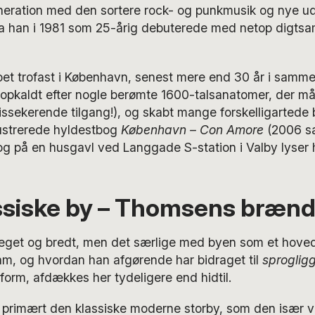
neration med den sortere rock- og punkmusik og nye ud
da han i 1981 som 25-årig debuterede med netop digts
et trofast i København, senest mere end 30 år i samme 
(opkaldt efter nogle berømte 1600-talsanatomer, der m
ssekerende tilgang!), og skabt mange forskelligartede by
lustrerede hyldestbog
København – Con Amore
(2006 
g på en husgavl ved Langgade S-station i Valby lyser h
ssiske by – Thomsens brænd
et og bredt, men det særlige med byen som et hoved
am, og hvordan han afgørende har bidraget til
sproglig
form, afdækkes her tydeligere end hidtil.
primært den klassiske moderne storby, som den især v