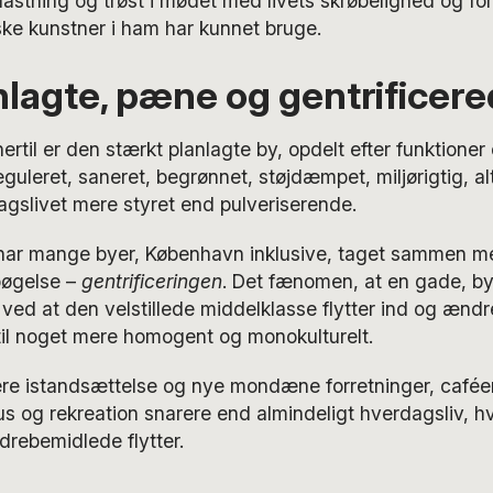
flastning og trøst i mødet med livets skrøbelighed og f
ke kunstner i ham har kunnet bruge.
lagte, pæne og gentrificere
til er den stærkt planlagte by, opdelt efter funktioner
 reguleret, saneret, begrønnet, støjdæmpet, miljørigtig, al
gslivet mere styret end pulveriserende.
har mange byer, København inklusive, taget sammen m
øgelse –
gentrificeringen
. Det fænomen, at en gade, byd
ved at den velstillede middelklasse flytter ind og ændr
il noget mere homogent og monokulturelt.
ere istandsættelse og nye mondæne forretninger, caféer
s og rekreation snarere end almindeligt hverdagsliv, hv
drebemidlede flytter.