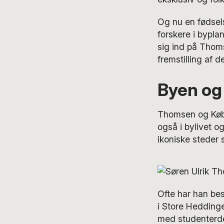
Og nu en fødsels
forskere i bypla
sig ind på Thoms
fremstilling af d
Byen og
Thomsen og Købe
også i bylivet o
ikoniske steder 
Ofte har han bes
i Store Heddinge
med studenterdem