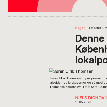
Bøger
|
Læsetid
5
m
Denne 
Københ
lokalpo
Søren Ulrik Thomsens by er primært den
arbejdernes lejekaserner og så med bor
Thomsens København. Foto: Sara Galbia
NIELS DICHOV
16.05.2026