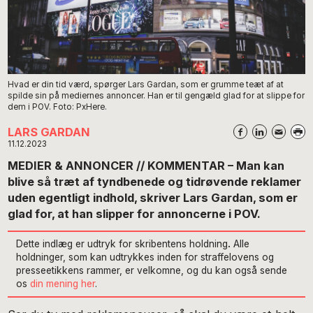
Hvad er din tid værd, spørger Lars Gardan, som er grumme teæt af at
spilde sin på mediernes annoncer. Han er til gengæld glad for at slippe for
dem i POV. Foto: PxHere.
LARS GARDAN
11.12.2023
MEDIER & ANNONCER // KOMMENTAR – Man kan
blive så træt af tyndbenede og tidrøvende reklamer
uden egentligt indhold, skriver Lars Gardan, som er
glad for, at han slipper for annoncerne i POV.
Dette indlæg er udtryk for skribentens holdning
.
Alle
holdninger, som kan udtrykkes inden for straffelovens og
presseetikkens rammer, er velkomne, og du kan også sende
os
din mening her
.