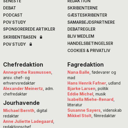
SENESTE
REDAKTION
DEBAT
SKRIBENTERNE
PODCAST
GÆSTESKRIBENTER
POV STUDY
SAMARBEJDSPARTNERE
SPONSOREREDE ARTIKLER
DEBATREGLER
BLIV MEDLEM
SKRIBENTBASEN
HANDELSBETINGELSER
POV STUDY
COOKIES & PRIVATLIV
Chefredaktion
Fagredaktion
Annegrethe Rasmussen
,
Nana Balle
, fødevarer og
ansv. chef- og
mad
erhvervsredaktør
Hans Henrik Fafner
, udland
Alexander Meinertz
, adm.
Bjarke Larsen
, politik
chefredaktør
Eddie Michel
, musik
Isabella Miehe-Renard
,
Jourhavende
litteratur
Susanne Sayers
, videnskab
Michael Bernth
, digital
Mikkel Stolt
, filmredaktør
redaktør
Anne Juliette Ladegaard
,
redaktionschef