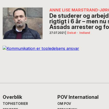
ANNE LISE MARSTRAND-JØ
De studerer og arbejde
rigtigt i 6 år – men nu 
Assads arrester og fo
27.07.2021
|
Debat
·
Indland
Footer
Overblik
POV International
TOPHISTORIER
OM POV