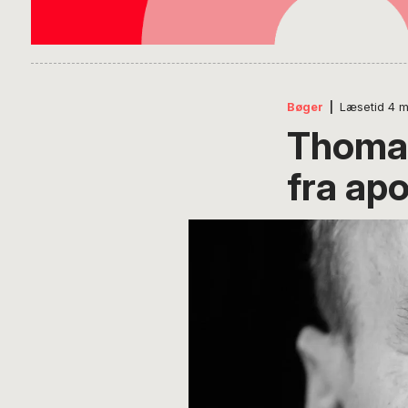
Bøger
|
Læsetid
4
m
Thomas
fra ap