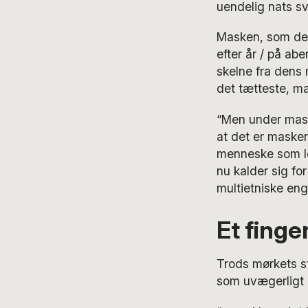
uendelig nats s
Masken, som den
efter år / på ab
skelne fra dens 
det tætteste, m
“Men under mask
at det er masken
menneske som le
nu kalder sig fo
multietniske eng
Et finge
Trods mørkets s
som uvægerligt 