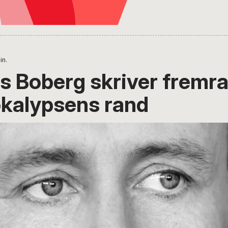
in.
 Boberg skriver fremr
okalypsens rand