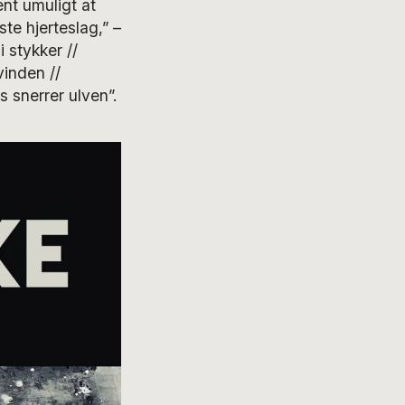
nt umuligt at
te hjerteslag,” –
i stykker //
vinden //
s snerrer ulven”.