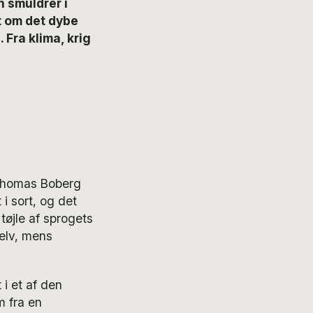
 smuldrer i
dt om det dybe
Fra klima, krig
. Thomas Boberg
i sort, og det
tøjle af sprogets
selv, mens
 i et af den
m fra en