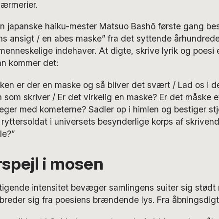
værmerier.
 japanske haiku-mester Matsuo Bashō første gang beskr
ens ansigt / en abes maske” fra det syttende århundrede
menneskelige indehaver. At digte, skrive lyrik og poesi 
an kommer det:
en er der en maske og så bliver det svært / Lad os i d
 som skriver / Er det virkelig en maske? Er det måske 
ger med kometerne? Sadler op i himlen og bestiger st
r ryttersoldat i universets besynderlige korps af skriven
le?”
rspejl i mosen
tigende intensitet bevæger samlingens suiter sig stød
breder sig fra poesiens brændende lys. Fra åbningsdig