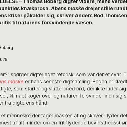
DELSE – Thomas Boberg digter videre, mens verden
punktløs knækprosa.
Abens maske
drejer stille run
ns kriser påkalder sig, skriver Anders Rod Thomsen. 
ritik til naturens forsvindende væsen.
 Boberg
026.
er?” spørger digterjeget retorisk, som var der et svar
ens maske
er hans seneste digtsamling. Bogen er klædt 
gte, som starter og slutter med ord, der ikke lader sig 
ser, klimaet koger over og naturen forsvinder ind i sig 
r fra digterens hånd.
r et menneske der tager masken af og skriver,” lyder det
 mest af alt minder om en frit flydende bevidsthedsstrø