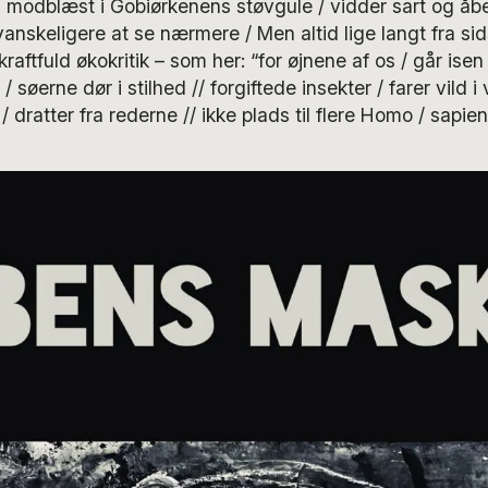
i modblæst i Gobiørkenens støvgule / vidder sart og åbe
vanskeligere at se nærmere / Men altid lige langt fra sids
kraftfuld økokritik – som her: “for øjnene af os / går isen 
 søerne dør i stilhed // forgiftede insekter / farer vild i 
 dratter fra rederne // ikke plads til flere Homo / sapien