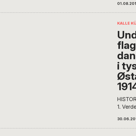
01.08.20
Loven e
møde se
dig. Se
KALLE K
diskrimi
Und
mennesk
flag
behandle
POV er 
dan
i ty
Øst
191
HISTOR
1. Verd
omkrin
30.06.20
sønderj
militær 