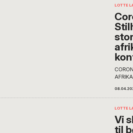
To dage efter at…
LOTTE L
Cor
Stil
sto
afr
kon
CORONA
AFRIKA
afrikan
08.04.20
”kun” 
døde af
8. april
LOTTE L
lukket h
Vi s
aktivite
til 
valgt at