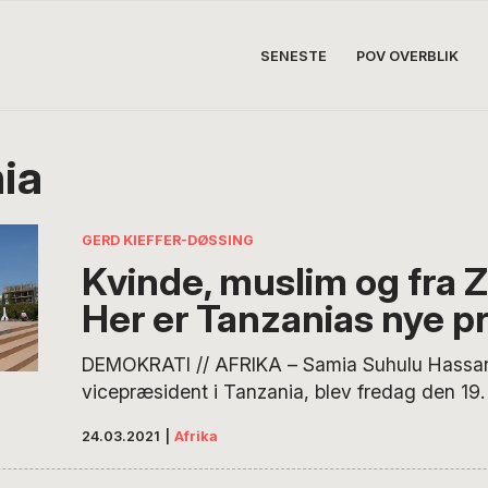
SENESTE
POV OVERBLIK
ia
GERD KIEFFER-DØSSING
Kvinde, muslim og fra Z
Her er Tanzanias nye p
DEMOKRATI // AFRIKA – Samia Suhulu Hassan,
vicepræsident i Tanzania, blev fredag den 19.
som landets nye præsident. Hun afløser John 
24.03.2021
|
Afrika
afgik ved døden to dage forinden. Der er stor
til Hassan, men forsker råder folk til at slå kol