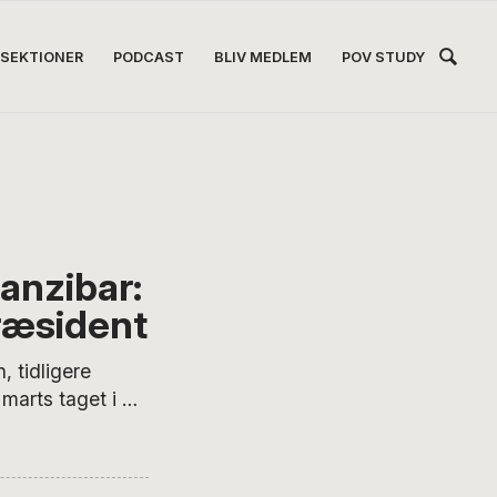
Hea
SEKTIONER
PODCAST
BLIV MEDLEM
POV STUDY
Høj
anzibar:
ræsident
 tidligere
 marts taget i ed
Magufuli, der
e forventninger
dt vand i blodet.