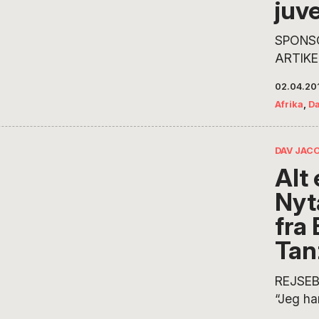
juv
samfund
på ræk
SPONS
skoledr
ARTIKE
klasser,
BUSINE
en…
02.04.20
– For 
Afrika
,
D
Mille G
på en s
Tanzania
DAV JAC
efterta
Alt 
”meget 
Nyt
barn og
penalhu
fra 
tuscher
Tan
mange 
aldrig 
REJSEB
før. Der
“Jeg ha
bogstave
tømme