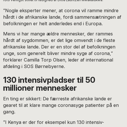
foto venligst stillet til rådighed af Ditte Lauritzen Mwakalukwa.
”Nogle eksperter mener, at corona vil ramme mindre
hårdt i de afrikanske lande, fordi sammensætningen af
befolkningen er helt anderledes end i Europa.
Mens vi har mange ældre mennesker, der rammes
hårdt af sygdommen, er det lige omvendt i de fleste
afrikanske lande. Der er en stor del af befolkningen
unge, som generelt bliver mindre syge af corona,”
forklarer Camilla Torp Olsen, leder af international
afdeling i SOS Børnebyerne.
130 intensivpladser til 50
millioner mennesker
En ting er sikkert: De færreste afrikanske lande er
gearet til at klare mange coronasyge patienter på en
gang.
”I Kenya er der for eksempel kun 130 intensiv-