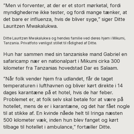
”Men vi forventer, at der er et stort mørketal, fordi
myndighederne ikke tester, og fordi mange tænker, at
det bare er influenza, hvis de bliver syge,” siger Ditte
Lauritzen Mwakalukwa.
Ditte Lauritzen Mwakalukwa og hendes familie ved deres hjem i Mikumi,
Tanzania. Privatfoto venligst stillet til rådighed af Ditte.
Hun har sammen med sin tanzaniske mand Gabriel en
safaricamp nær en nationalpart i Mikumi cirka 300
kilometer fra Tanzanias hovedstad Dar es Salaam.
”Når folk vender hjem fra udlandet, får de taget
temperaturen i lufthavnen og bliver kørt direkte i 14
dages karantæne på et hotel, hvis de har feber.
Problemet er, at folk selv skal betale for at være på
hotellet, mens de er i karantæne, og det har fået nogle
til at stikke af. En kvinde nåede helt til Iringa næsten
500 kilometer væk, inden hun blev fanget og kørt
tilbage til hotellet i ambulance,” fortæller Ditte.