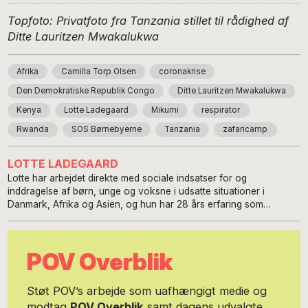
Topfoto: Privatfoto fra Tanzania stillet til rådighed af
Ditte Lauritzen Mwakalukwa
Afrika
Camilla Torp Olsen
coronakrise
Den Demokratiske Republik Congo
Ditte Lauritzen Mwakalukwa
Kenya
Lotte Ladegaard
Mikumi
respirator
Rwanda
SOS Børnebyerne
Tanzania
zafaricamp
LOTTE LADEGAARD
Lotte har arbejdet direkte med sociale indsatser for og
inddragelse af børn, unge og voksne i udsatte situationer i
Danmark, Afrika og Asien, og hun har 28 års erfaring som
journalist, kommunikatør og fotograf. Kontakt hende via
www.lotteladegaard.dk. Foto: Kim Dang Trong.
POV Overblik
Støt POV’s arbejde som uafhængigt medie og
modtag
POV Overblik
samt dagens udvalgte