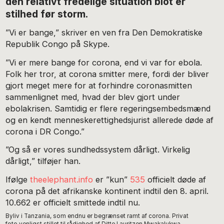
den relativt fredelige situation blot er
stilhed før storm.
”Vi er bange,” skriver en ven fra Den Demokratiske
Republik Congo på Skype.
”Vi er mere bange for corona, end vi var for ebola.
Folk her tror, at corona smitter mere, fordi der bliver
gjort meget mere for at forhindre coronasmitten
sammenlignet med, hvad der blev gjort under
ebolakrisen. Samtidig er flere regeringsembedsmænd
og en kendt menneskerettighedsjurist allerede døde af
corona i DR Congo.”
”Og så er vores sundhedssystem dårligt. Virkelig
dårligt,” tilføjer han.
Ifølge
theelephant.info
er ”kun”
535
officielt døde af
corona på det afrikanske kontinent indtil den 8. april.
10.662 er officielt smittede indtil nu.
Byliv i Tanzania, som endnu er begrænset ramt af corona. Privat