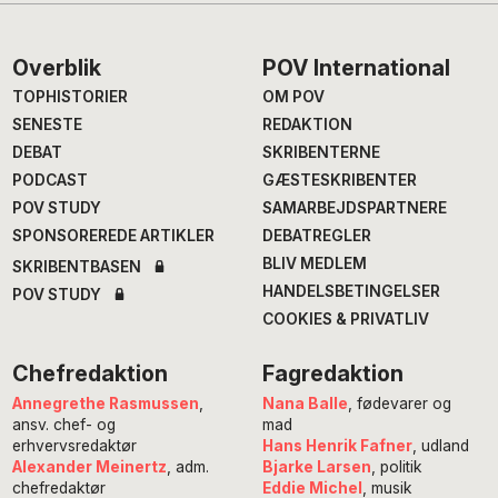
Footer
Overblik
POV International
TOPHISTORIER
OM POV
SENESTE
REDAKTION
DEBAT
SKRIBENTERNE
PODCAST
GÆSTESKRIBENTER
POV STUDY
SAMARBEJDSPARTNERE
SPONSOREREDE ARTIKLER
DEBATREGLER
BLIV MEDLEM
SKRIBENTBASEN
HANDELSBETINGELSER
POV STUDY
COOKIES & PRIVATLIV
Chefredaktion
Fagredaktion
Annegrethe Rasmussen
,
Nana Balle
, fødevarer og
ansv. chef- og
mad
erhvervsredaktør
Hans Henrik Fafner
, udland
Alexander Meinertz
, adm.
Bjarke Larsen
, politik
chefredaktør
Eddie Michel
, musik