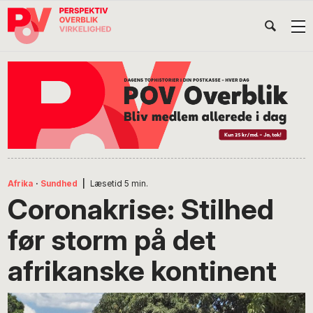
Gå
Skip
Gå
Head
direkte
til
direkte
til
indhold
til
Højr
primær
footer
Søg
på
navigation
POV
International
Afrika
·
Sundhed
|
Læsetid
5
min.
Coronakrise: Stilhed
før storm på det
afrikanske kontinent