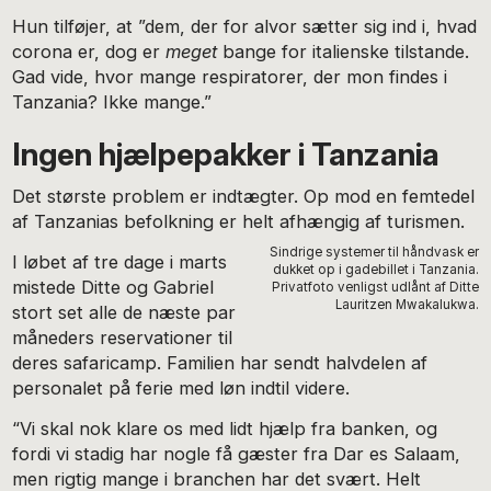
Hun tilføjer, at ”dem, der for alvor sætter sig ind i, hvad
corona er, dog er
meget
bange for italienske tilstande.
Gad vide, hvor mange respiratorer, der mon findes i
Tanzania? Ikke mange.”
Ingen hjælpepakker i Tanzania
Det største problem er indtægter. Op mod en femtedel
af Tanzanias befolkning er helt afhængig af turismen.
Sindrige systemer til håndvask er
I løbet af tre dage i marts
dukket op i gadebillet i Tanzania.
mistede Ditte og Gabriel
Privatfoto venligst udlånt af Ditte
Lauritzen Mwakalukwa.
stort set alle de næste par
måneders reservationer til
deres safaricamp. Familien har sendt halvdelen af
personalet på ferie med løn indtil videre.
“Vi skal nok klare os med lidt hjælp fra banken, og
fordi vi stadig har nogle få gæster fra Dar es Salaam,
men rigtig mange i branchen har det svært. Helt