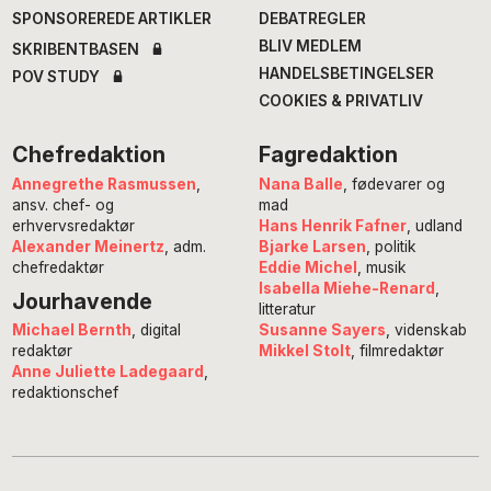
SPONSOREREDE ARTIKLER
DEBATREGLER
BLIV MEDLEM
SKRIBENTBASEN
HANDELSBETINGELSER
POV STUDY
COOKIES & PRIVATLIV
Chefredaktion
Fagredaktion
Annegrethe Rasmussen
,
Nana Balle
, fødevarer og
ansv. chef- og
mad
erhvervsredaktør
Hans Henrik Fafner
, udland
Alexander Meinertz
, adm.
Bjarke Larsen
, politik
chefredaktør
Eddie Michel
, musik
Isabella Miehe-Renard
,
Jourhavende
litteratur
Susanne Sayers
, videnskab
Michael Bernth
, digital
Mikkel Stolt
, filmredaktør
redaktør
Anne Juliette Ladegaard
,
redaktionschef