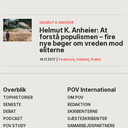
HELMUT K ANHEIER
Helmut K. Anheier: At
forstå populismen – fire
nye bøger om vreden mod
eliterne
14.11.2017
|
Featured
,
Indland
,
Kultur
Footer
Overblik
POV International
TOPHISTORIER
OM POV
SENESTE
REDAKTION
DEBAT
SKRIBENTERNE
PODCAST
GÆSTESKRIBENTER
POV STUDY
SAMARBEJDSPARTNERE