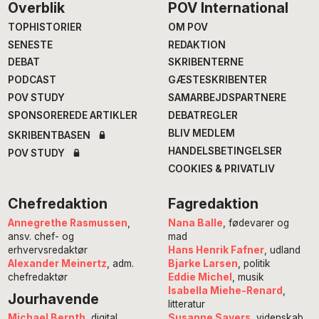
Footer
Overblik
POV International
TOPHISTORIER
OM POV
SENESTE
REDAKTION
DEBAT
SKRIBENTERNE
PODCAST
GÆSTESKRIBENTER
POV STUDY
SAMARBEJDSPARTNERE
SPONSOREREDE ARTIKLER
DEBATREGLER
BLIV MEDLEM
SKRIBENTBASEN
HANDELSBETINGELSER
POV STUDY
COOKIES & PRIVATLIV
Chefredaktion
Fagredaktion
Annegrethe Rasmussen
,
Nana Balle
, fødevarer og
ansv. chef- og
mad
erhvervsredaktør
Hans Henrik Fafner
, udland
Alexander Meinertz
, adm.
Bjarke Larsen
, politik
chefredaktør
Eddie Michel
, musik
Isabella Miehe-Renard
,
Jourhavende
litteratur
Susanne Sayers
, videnskab
Michael Bernth
, digital