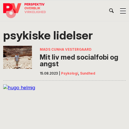
Gå
Skip
Gå
Head
direkte
til
direkte
til
indhold
til
Højr
primær
footer
Søg
på
navigation
psykiske lidelser
POV
International
MADS CUNHA VESTERGAARD
Mit liv med socialfobi og
angst
15.08.2023
|
Psykologi
,
Sundhed