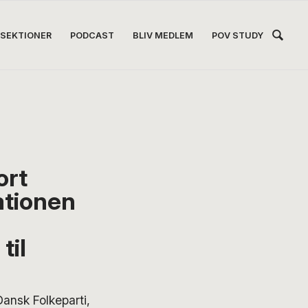
Hea
SEKTIONER
PODCAST
BLIV MEDLEM
POV STUDY
Høj
ort
ationen
til
ansk Folkeparti,