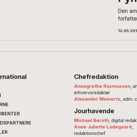
med co
Måske d
Den am
at der 
forfatt
siger e
Pynchon
12.05.20
som “ko
mester”
uge 80
manden,
os otte
tusindvi
rnational
Chefredaktion
tilsamm
Annegrethe Rasmussen
, a
antihist
erhvervsredaktør
moderne
N
Alexander Meinertz
, adm. 
omtrent
RNE
Jourhavende
2001? F
IBENTER
Bové, d
Michael Bernth
, digital redak
DSPARTNERE
indfang
Anne Juliette Ladegaard
,
LER
Pyncho
redaktionschef