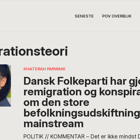
SENESTE
POV OVERBLIK
rationsteori
KHATERAH PARWANI
Dansk Folkeparti har gj
remigration og konspir
om den store
befolkningsudskiftning 
mainstream
POLITIK // KOMMENTAR – Det er ikke mindst D