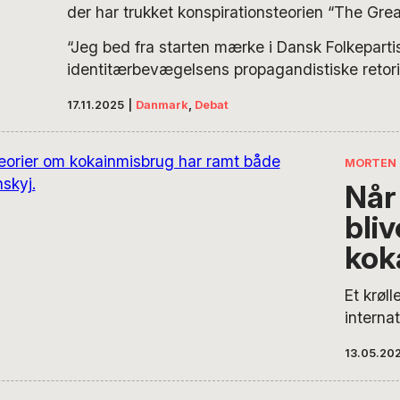
der har trukket konspirationsteorien “The Gr
– den store befolkningsudskiftning – og ikke 
“Jeg bed fra starten mærke i Dansk Folkeparti
tvivlsomme svar, remigration, ind i den dans
identitærbevægelsens propagandistiske retorik
skriver Khaterah Parwani.
fulgt med i, hvordan højreekstremismen udfol
17.11.2025
|
Danmark
,
Debat
af Europa, og hvordan Dansk Folkeparti har op
på denne europæiske storscene”.
MORTEN
Når
bliv
kok
Et krøll
internat
hænder
13.05.20
propaga
hverdag