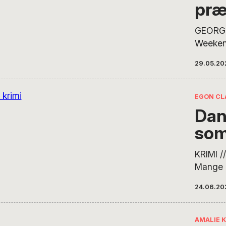
pr
GEORG
Weekend
23. maj
29.05.20
George 
konspir
misinfo
EGON CL
omsiggr
Dan
Groth. 
so
på forsi
en mak
KRIMI 
Mange e
en tid 
24.06.20
og kons
brug fo
som aldr
AMALIE 