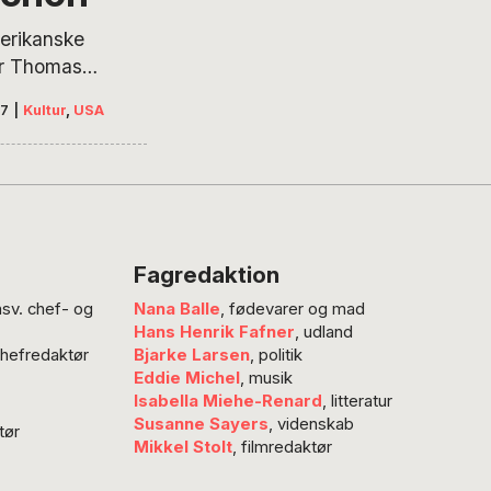
vid-19-eksperter?
et bedste svar er,
erikanske
ingen enkle svar er,
er Thomas
kspert…
, der er kendt
17
|
Kultur
,
USA
nspirationens
, fyldte i denne
. Men hvem er
 der har givet
 romaner;
s af sider, der
Fagredaktion
en beskriver en
nsv. chef- og
Nana Balle
, fødevarer og mad
orie af den
Hans Henrik Fafner
, udland
 verden, fra
chefredaktør
Bjarke Larsen
, politik
 1760 og til
Eddie Michel
, musik
rederik Bojer
Isabella Miehe-Renard
, litteratur
er er håbløst
Susanne Sayers
, videnskab
tør
Mikkel Stolt
, filmredaktør
et i den sky
ns mystiske,