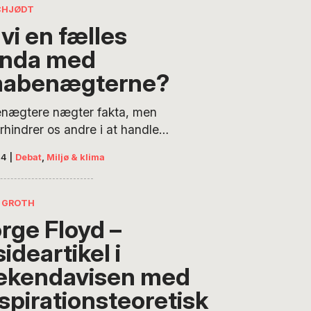
r” på dekadence og fordærv i
CHJØDT
 Men hvad gør man, når
vi en fælles
or alvor tror på det?
nda med
mabenægterne?
enægtere nægter fakta, men
rhindrer os andre i at handle,
r vi anerkender klimakrisen?
24
|
Debat
,
Miljø & klima
nem fælles handling kan vi
en lammende passivitet,
 Peter Schjødt.
 GROTH
rge Floyd –
ideartikel i
kendavisen med
spirationsteoretisk