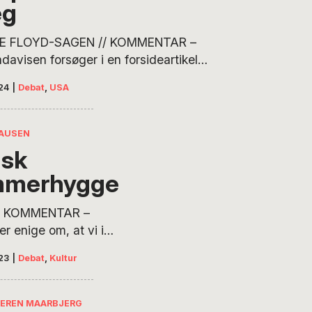
æg
E FLOYD-SAGEN // KOMMENTAR –
avisen forsøger i en forsideartikel
 at omskrive historien om mordet på
24
|
Debat
,
USA
Floyd, men bevæger sig ind i et
ationsteoretisk morads, hvor
rmation parres med påstande om
AUSEN
ibende fortielser, skriver Steffen
sk
Den 23. maj leverede Weekendavisen
mmerhygge
den en alternativ fortælling, der på
ronbund af misinformation…
// KOMMENTAR –
r enige om, at vi i
med krig, klimakrise
23
|
Debat
,
Kultur
pirationsteorier har
r saglig oplysning
ig før. Alligevel er
KEREN MAARBJERG