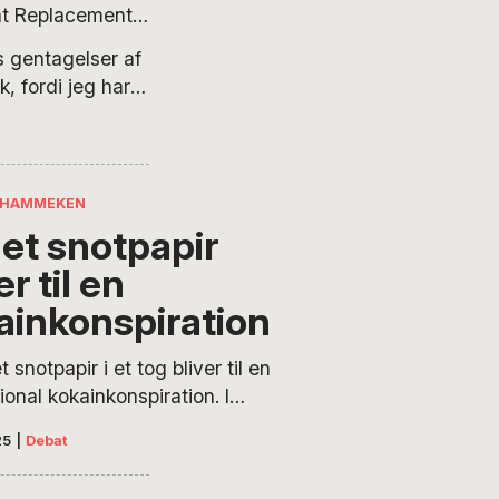
eat Replacement”
mindst dens
s gentagelser af
ke mainstream,
, fordi jeg har
der sig på tværs
nået popularitet
 HAMMEKEN
 et snotpapir
er til en
ainkonspiration
et snotpapir i et tog bliver til en
ional kokainkonspiration. I
ne på russiske
25
|
Debat
ndister forvandles
ens tilfældigheder til