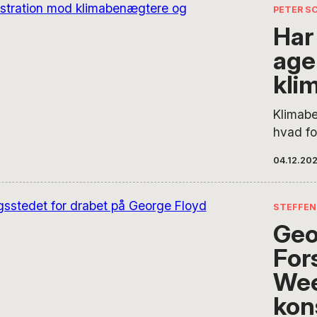
“bevise
PETER S
Vesten.
Har 
nogen f
age
kli
Klimab
hvad fo
selv nå
04.12.20
Kun gen
bryde d
skriver
STEFFEN
Geo
Fors
Wee
kon