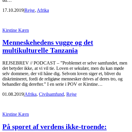
ud…
17.10.2019
|
Rejse
,
Afrika
Kirstine Kærn
Menneskehedens vugge og det
multikulturelle Tanzania
REJSEBREV // PODCAST – ”Problemet er selve samfundet, men
det betyder ikke, at vi vil tie. Loven er sekulær, men du kan møde
selv dommere, der vil håne dig. Selvom loven siger et, bliver du
diskrimineret, fordi de religiøse mennesker drives af deres tro, og
behandler dig derefter.” I en serie i POV er Kirstine…
01.08.2019
|
Afrika
,
Civilsamfund
,
Rejse
Kirstine Kærn
På sporet af verdens ikke-troende: