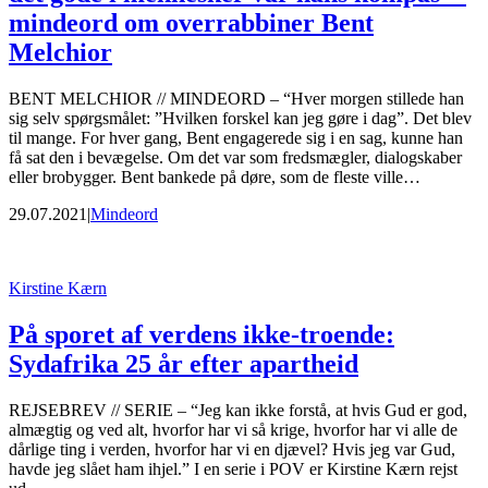
mindeord om overrabbiner Bent
Melchior
BENT MELCHIOR // MINDEORD – “Hver morgen stillede han
sig selv spørgsmålet: ”Hvilken forskel kan jeg gøre i dag”. Det blev
til mange. For hver gang, Bent engagerede sig i en sag, kunne han
få sat den i bevægelse. Om det var som fredsmægler, dialogskaber
eller brobygger. Bent bankede på døre, som de fleste ville…
29.07.2021
|
Mindeord
Kirstine Kærn
På sporet af verdens ikke-troende:
Sydafrika 25 år efter apartheid
REJSEBREV // SERIE – “Jeg kan ikke forstå, at hvis Gud er god,
almægtig og ved alt, hvorfor har vi så krige, hvorfor har vi alle de
dårlige ting i verden, hvorfor har vi en djævel? Hvis jeg var Gud,
havde jeg slået ham ihjel.” I en serie i POV er Kirstine Kærn rejst