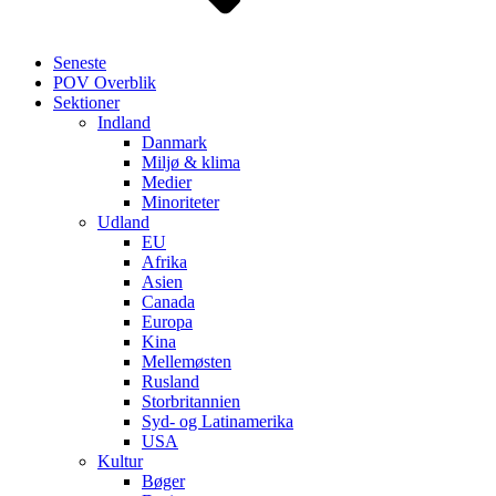
Seneste
POV Overblik
Sektioner
Indland
Danmark
Miljø & klima
Medier
Minoriteter
Udland
EU
Afrika
Asien
Canada
Europa
Kina
Mellemøsten
Rusland
Storbritannien
Syd- og Latinamerika
USA
Kultur
Bøger