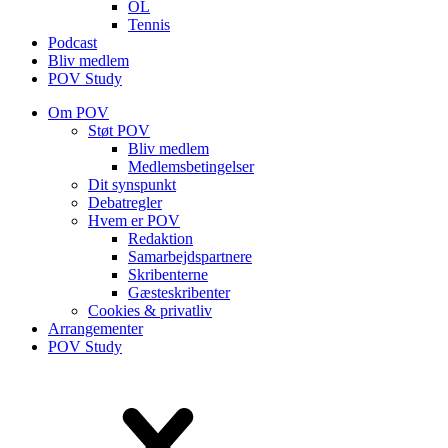
OL
Tennis
Podcast
Bliv medlem
POV Study
Om POV
Støt POV
Bliv medlem
Medlems­betingelser
Dit synspunkt
Debatregler
Hvem er POV
Redaktion
Samarbejdspartnere
Skribenterne
Gæsteskribenter
Cookies & privatliv
Arrangementer
POV Study