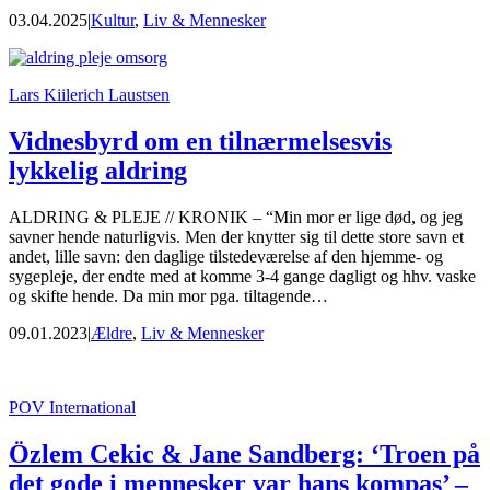
03.04.2025
|
Kultur
,
Liv & Mennesker
Lars Kiilerich Laustsen
Vidnesbyrd om en tilnærmelsesvis
lykkelig aldring
ALDRING & PLEJE // KRONIK – “Min mor er lige død, og jeg
savner hende naturligvis. Men der knytter sig til dette store savn et
andet, lille savn: den daglige tilstedeværelse af den hjemme- og
sygepleje, der endte med at komme 3-4 gange dagligt og hhv. vaske
og skifte hende. Da min mor pga. tiltagende…
09.01.2023
|
Ældre
,
Liv & Mennesker
POV International
Özlem Cekic & Jane Sandberg: ‘Troen på
det gode i mennesker var hans kompas’ –