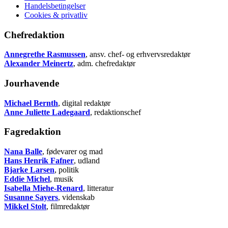
Handelsbetingelser
Cookies & privatliv
Chefredaktion
Annegrethe Rasmussen
, ansv. chef- og erhvervsredaktør
Alexander Meinertz
, adm. chefredaktør
Jourhavende
Michael Bernth
, digital redaktør
Anne Juliette Ladegaard
, redaktionschef
Fagredaktion
Nana Balle
, fødevarer og mad
Hans Henrik Fafner
, udland
Bjarke Larsen
, politik
Eddie Michel
, musik
Isabella Miehe-Renard
, litteratur
Susanne Sayers
, videnskab
Mikkel Stolt
, filmredaktør