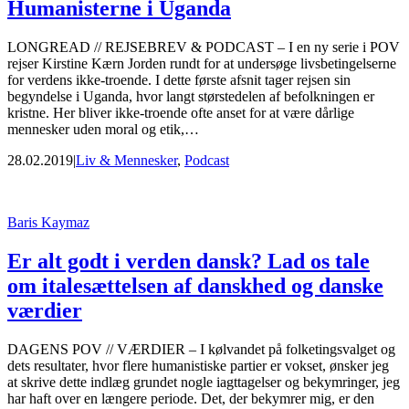
Humanisterne i Uganda
LONGREAD // REJSEBREV & PODCAST – I en ny serie i POV
rejser Kirstine Kærn Jorden rundt for at undersøge livsbetingelserne
for verdens ikke-troende. I dette første afsnit tager rejsen sin
begyndelse i Uganda, hvor langt størstedelen af befolkningen er
kristne. Her bliver ikke-troende ofte anset for at være dårlige
mennesker uden moral og etik,…
28.02.2019
|
Liv & Mennesker
,
Podcast
Baris Kaymaz
Er alt godt i verden dansk? Lad os tale
om italesættelsen af danskhed og danske
værdier
DAGENS POV // VÆRDIER – I kølvandet på folketingsvalget og
dets resultater, hvor flere humanistiske partier er vokset, ønsker jeg
at skrive dette indlæg grundet nogle iagttagelser og bekymringer, jeg
har haft over en længere periode. Det, der bekymrer mig, er den