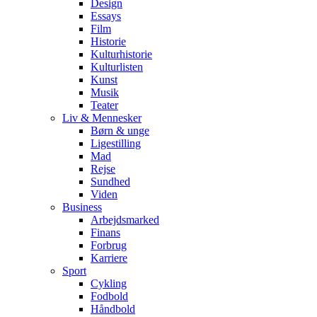
Design
Essays
Film
Historie
Kulturhistorie
Kulturlisten
Kunst
Musik
Teater
Liv & Mennesker
Børn & unge
Ligestilling
Mad
Rejse
Sundhed
Viden
Business
Arbejdsmarked
Finans
Forbrug
Karriere
Sport
Cykling
Fodbold
Håndbold