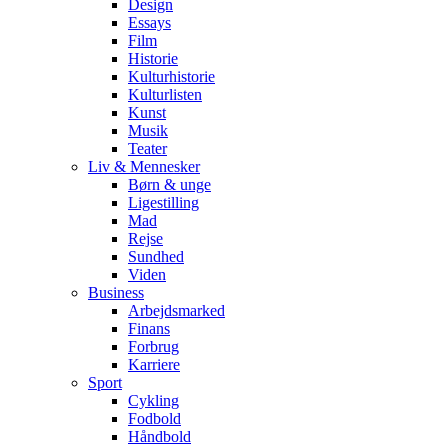
Design
Essays
Film
Historie
Kulturhistorie
Kulturlisten
Kunst
Musik
Teater
Liv & Mennesker
Børn & unge
Ligestilling
Mad
Rejse
Sundhed
Viden
Business
Arbejdsmarked
Finans
Forbrug
Karriere
Sport
Cykling
Fodbold
Håndbold