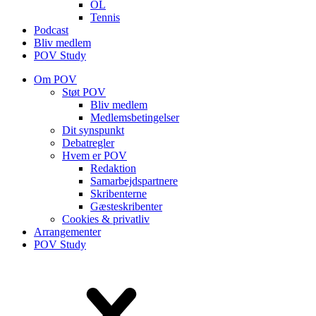
OL
Tennis
Podcast
Bliv medlem
POV Study
Om POV
Støt POV
Bliv medlem
Medlems­betingelser
Dit synspunkt
Debatregler
Hvem er POV
Redaktion
Samarbejdspartnere
Skribenterne
Gæsteskribenter
Cookies & privatliv
Arrangementer
POV Study