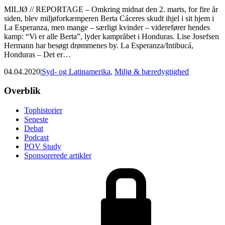
MILJØ // REPORTAGE – Omkring midnat den 2. marts, for fire år
siden, blev miljøforkæmperen Berta Cáceres skudt ihjel i sit hjem i
La Esperanza, men mange – særligt kvinder – viderefører hendes
kamp: “Vi er alle Berta”, lyder kampråbet i Honduras. Lise Josefsen
Hermann har besøgt drømmenes by. La Esperanza/Intibucá,
Honduras – Det er…
04.04.2020
|
Syd- og Latinamerika
,
Miljø & bæredygtighed
Footer
Overblik
Tophistorier
Seneste
Debat
Podcast
POV Study
Sponsorerede artikler