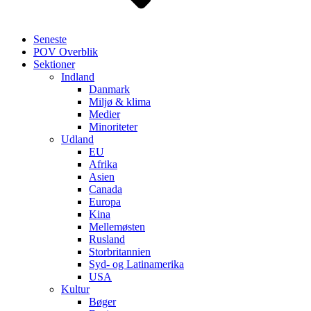
Seneste
POV Overblik
Sektioner
Indland
Danmark
Miljø & klima
Medier
Minoriteter
Udland
EU
Afrika
Asien
Canada
Europa
Kina
Mellemøsten
Rusland
Storbritannien
Syd- og Latinamerika
USA
Kultur
Bøger