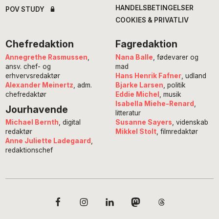
HANDELSBETINGELSER
POV STUDY
COOKIES & PRIVATLIV
Chefredaktion
Fagredaktion
Annegrethe Rasmussen
,
Nana Balle
, fødevarer og
ansv. chef- og
mad
erhvervsredaktør
Hans Henrik Fafner
, udland
Alexander Meinertz
, adm.
Bjarke Larsen
, politik
chefredaktør
Eddie Michel
, musik
Isabella Miehe-Renard
,
Jourhavende
litteratur
Susanne Sayers
, videnskab
Michael Bernth
, digital
Mikkel Stolt
, filmredaktør
redaktør
Anne Juliette Ladegaard
,
redaktionschef