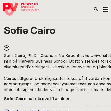
Gå
Skip
Gå
Head
direkte
til
direkte
til
indhold
til
Højr
primær
footer
Søg
på
navigation
Sofie Cairo
POV
International
Sofie Cairo, Ph.D. i Økonomi fra Københavns Universitet,
køn på Harvard Business School, Boston. Hendes forsk
diversitetsudfordringer i videnskab, innovation og bland
Cairos tidligere forskning sætter fokus på, hvordan komp
kontanthjælps- og dagpengesystemet reelt kan ende m
at de jobsøgende finder vejen tilbage til arbejdsmarkedet
Sofie Cairo har skrevet 1 artikler.