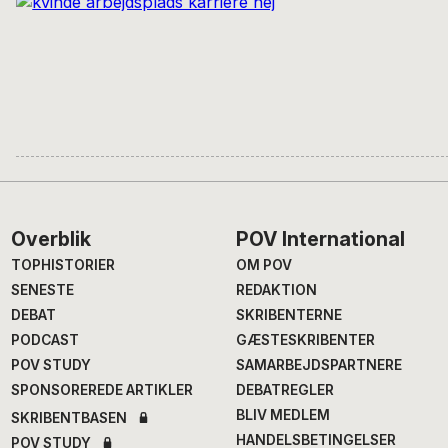
Footer
Overblik
POV International
TOPHISTORIER
OM POV
SENESTE
REDAKTION
DEBAT
SKRIBENTERNE
PODCAST
GÆSTESKRIBENTER
POV STUDY
SAMARBEJDSPARTNERE
SPONSOREREDE ARTIKLER
DEBATREGLER
BLIV MEDLEM
SKRIBENTBASEN
HANDELSBETINGELSER
POV STUDY