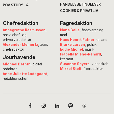
HANDELSBETINGELSER
POV STUDY
COOKIES & PRIVATLIV
Chefredaktion
Fagredaktion
Annegrethe Rasmussen
,
Nana Balle
, fødevarer og
ansv. chef- og
mad
erhvervsredaktør
Hans Henrik Fafner
, udland
Alexander Meinertz
, adm.
Bjarke Larsen
, politik
chefredaktør
Eddie Michel
, musik
Isabella Miehe-Renard
,
Jourhavende
litteratur
Susanne Sayers
, videnskab
Michael Bernth
, digital
Mikkel Stolt
, filmredaktør
redaktør
Anne Juliette Ladegaard
,
redaktionschef