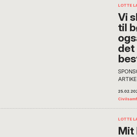
LOTTE L
Vi s
til 
ogs
det
bes
SPONS
ARTIKE
BØRN – 
25.02.20
procent 
Civilsam
anbragt
hjemmet
andre l
LOTTE L
I Danma
Mit 
procent