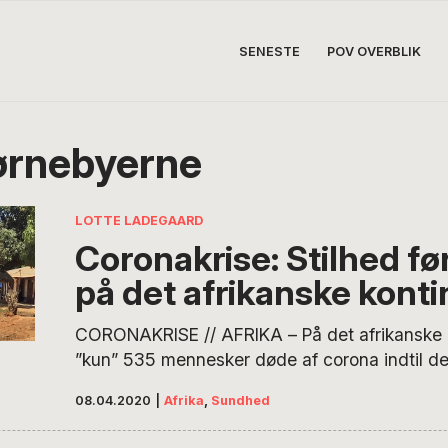
SENESTE
POV OVERBLIK
ørnebyerne
LOTTE LADEGAARD
Coronakrise: Stilhed fø
på det afrikanske konti
CORONAKRISE // AFRIKA – På det afrikanske k
”kun” 535 mennesker døde af corona indtil den
lande har lukket helt ned for alle aktiviteter. A
08.04.2020
|
Afrika
,
Sundhed
tage hensyn til, at en stor del af befolkningen 
dag. Mange er bange og forventer, at den rela