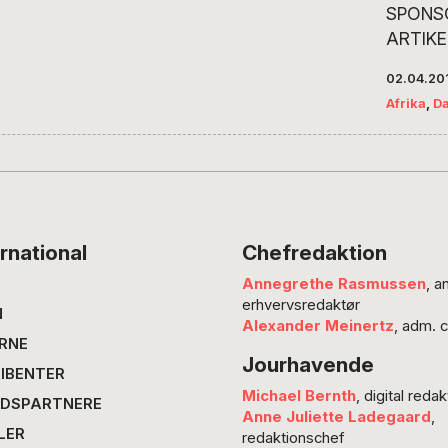
SPONS
afgøren
ARTIKE
Da Cami
BUSINE
barn, s
02.04.20
– For 
Afrika
,
D
Mille G
på en s
Tanzania
efterta
”meget 
barn og
rnational
Chefredaktion
penalhu
Annegrethe Rasmussen
, a
tuscher
erhvervsredaktør
mange 
N
Alexander Meinertz
, adm. 
aldrig 
RNE
Jourhavende
før. Der
IBENTER
bogstave
Michael Bernth
, digital redak
DSPARTNERE
tusind
Anne Juliette Ladegaard
,
LER
redaktionschef