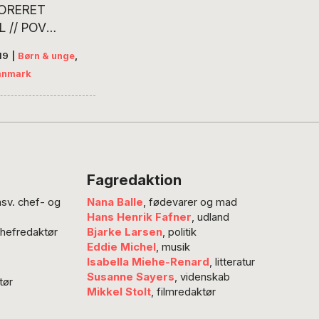
ORERET
de for trivslen.
L // POV
lla Fraas var
SS // UDVIKLING
å…
19
|
Børn & unge
,
DR-børneværten
anmark
ori gav et besøg
kole i Chanika,
, stof til
nke. Hun var selv
privilegeret som
 havde et
Fagredaktion
s fyldt med
nsv. chef- og
Nana Balle
, fødevarer og mad
.” I Chanika har
Hans Henrik Fafner
, udland
af børnene
chefredaktør
Bjarke Larsen
, politik
prøvet at tegne
Eddie Michel
, musik
 står
Isabella Miehe-Renard
, litteratur
ligt talt flere
Susanne Sayers
, videnskab
tør
Mikkel Stolt
, filmredaktør
e…