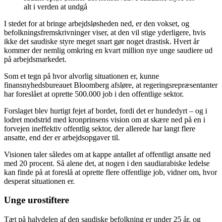
alt i verden at undgå
I stedet for at bringe arbejdsløsheden ned, er den vokset, og
befolkningsfremskrivninger viser, at den vil stige yderligere, hvis
ikke det saudiske styre meget snart gør noget drastisk. Hvert år
kommer der nemlig omkring en kvart million nye unge saudiere ud
på arbejdsmarkedet.
Som et tegn på hvor alvorlig situationen er, kunne
finansnyhedsbureauet Bloomberg afsløre, at regeringsrepræsentanter
har foreslået at oprette 500.000 job i den offentlige sektor.
Forslaget blev hurtigt fejet af bordet, fordi det er hundedyrt – og i
lodret modstrid med kronprinsens vision om at skære ned på en i
forvejen ineffektiv offentlig sektor, der allerede har langt flere
ansatte, end der er arbejdsopgaver til.
Visionen taler således om at kappe antallet af offentligt ansatte ned
med 20 procent. Så alene det, at nogen i den saudiarabiske ledelse
kan finde på at foreslå at oprette flere offentlige job, vidner om, hvor
desperat situationen er.
Unge urostiftere
Tæt på halvdelen af den saudiske befolkning er under 25 år, og