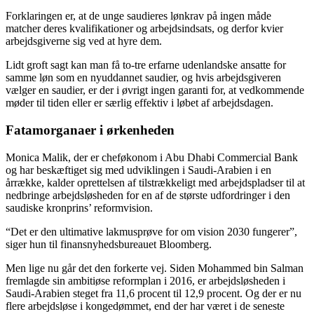
Forklaringen er, at de unge saudieres lønkrav på ingen måde
matcher deres kvalifikationer og arbejdsindsats, og derfor kvier
arbejdsgiverne sig ved at hyre dem.
Lidt groft sagt kan man få to-tre erfarne udenlandske ansatte for
samme løn som en nyuddannet saudier, og hvis arbejdsgiveren
vælger en saudier, er der i øvrigt ingen garanti for, at vedkommende
møder til tiden eller er særlig effektiv i løbet af arbejdsdagen.
Fatamorganaer i ørkenheden
Monica Malik, der er cheføkonom i Abu Dhabi Commercial Bank
og har beskæftiget sig med udviklingen i Saudi-Arabien i en
årrække, kalder oprettelsen af tilstrækkeligt med arbejdspladser til at
nedbringe arbejdsløsheden for en af de største udfordringer i den
saudiske kronprins’ reformvision.
“Det er den ultimative lakmusprøve for om vision 2030 fungerer”,
siger hun til finansnyhedsbureauet Bloomberg.
Men lige nu går det den forkerte vej. Siden Mohammed bin Salman
fremlagde sin ambitiøse reformplan i 2016, er arbejdsløsheden i
Saudi-Arabien steget fra 11,6 procent til 12,9 procent. Og der er nu
flere arbejdsløse i kongedømmet, end der har været i de seneste