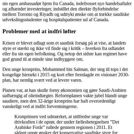
sin egen ambassadør hjem fra Canada, indefrosset nye handelsaftaler
og afhændet investeringer, indstillet den direkte flyforbindelse
mellem Toronto og Riyadh og udtrykt ønske om at trække saudiske
udvekslingsstudenter og hospitalspatienter ud af Canada.
Problemer med at indfri løfter
Krisen er blevet udlagt som et saudisk forsøg på at vise, at landets
styre er stærkt og ikke vil finde sig i kritik – hverken fra udlandet
eller fra sin egen befolkning. Og netop det sidste kan regimet have
god grund til at minde sine indbyggere om.
Den unge kronprins, Mohammed bin Salman, der steg til tops i det
kongelige hierarki i 2015 og kort efter fremlagde en visionær 2030-
plan, har nemlig svært ved at levere varen.
Planen var, at han skulle forny økonomien og gøre Saudi-Arabien
uafhængig af olieindtægter. Reformplanen vakte jubel blandt unge
saudiere, men den 32-årige kronprins har haft overordentligt
vanskeligt ved at indfri forventningerne.
Kronprinsen ved udmærket, at utilfredse unge var
drivkraften i de oprør, der under fællesbetegnelsen ”Det
Arabiske Forår” rullede gennem regionen i 2011. Et
sådant oprør ønsker det konservative saudiske styre for