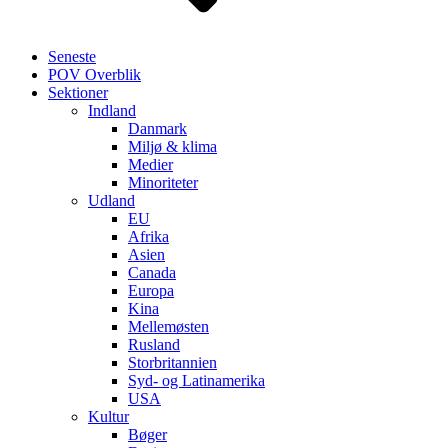
Seneste
POV Overblik
Sektioner
Indland
Danmark
Miljø & klima
Medier
Minoriteter
Udland
EU
Afrika
Asien
Canada
Europa
Kina
Mellemøsten
Rusland
Storbritannien
Syd- og Latinamerika
USA
Kultur
Bøger