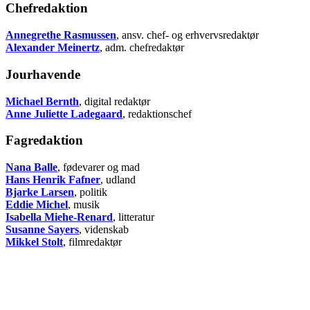
Chefredaktion
Annegrethe Rasmussen
, ansv. chef- og erhvervsredaktør
Alexander Meinertz
, adm. chefredaktør
Jourhavende
Michael Bernth
, digital redaktør
Anne Juliette Ladegaard
, redaktionschef
Fagredaktion
Nana Balle
, fødevarer og mad
Hans Henrik Fafner
, udland
Bjarke Larsen
, politik
Eddie Michel
, musik
Isabella Miehe-Renard
, litteratur
Susanne Sayers
, videnskab
Mikkel Stolt
, filmredaktør