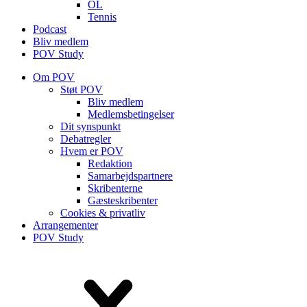
OL
Tennis
Podcast
Bliv medlem
POV Study
Om POV
Støt POV
Bliv medlem
Medlems­betingelser
Dit synspunkt
Debatregler
Hvem er POV
Redaktion
Samarbejdspartnere
Skribenterne
Gæsteskribenter
Cookies & privatliv
Arrangementer
POV Study