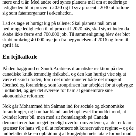
mere end ti år. Med andre ord synes planens mål om at nedbringe
ledigheden til ni procent i 2020 og til syv procent i 2030 at fortone
sig som fatamorganaer i ørkenheden.
Lad os tage et hurtigt kig på tallene: Skal planens mål om at
nedbringe ledigheden til ni procent i 2020 nås, skal styret inden da
skabe ikke færre end 700.000 job. Til sammenligning blev der blot
skabt omkring 40.000 nye job fra begyndelsen af 2016 og frem til
april i år.
En fejlkalkule
På den baggrund er Saudi-Arabiens dramatiske reaktion på den
canadiske kritik temmelig risikabel, og den kan hurtigt vise sig at
være et skud i foden, fordi det underminerer både det image af
åbenhed og forandring, som kronprinsen har arbejdet for at opbygge
i udlandet, og gør det sværere for ham at gennemføre sine
økonomiske reformer.
Nok går Mohammed bin Salman ind for sociale og økonomiske
forandringer, og han har blandt andet ophævet forbuddet mod, at
kvinder kører bil, men med sit frontalangreb på Canada
demonstrerer han meget tydeligt overfor omverdenen, at der er klare
grænser for hans vilje til at reformere sit konservative regime – og de
indbefatter ikke en opblødning af kongedømmets totale forbud mod