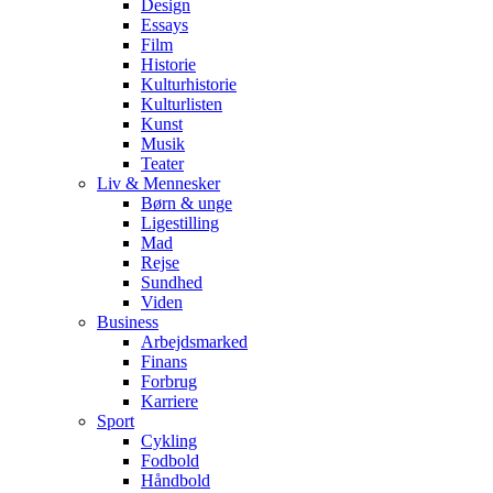
Design
Essays
Film
Historie
Kulturhistorie
Kulturlisten
Kunst
Musik
Teater
Liv & Mennesker
Børn & unge
Ligestilling
Mad
Rejse
Sundhed
Viden
Business
Arbejdsmarked
Finans
Forbrug
Karriere
Sport
Cykling
Fodbold
Håndbold