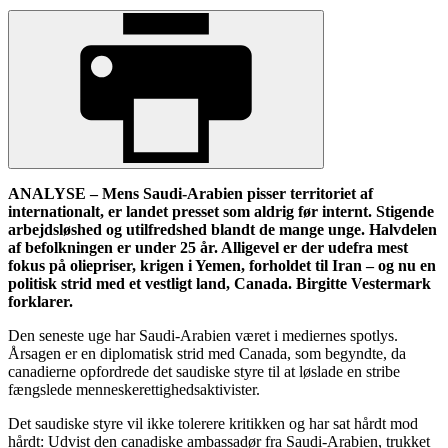
ANALYSE – Mens Saudi-Arabien pisser territoriet af
internationalt, er landet presset som aldrig før internt. Stigende
arbejdsløshed og utilfredshed blandt de mange unge. Halvdelen
af befolkningen er under 25 år. Alligevel er der udefra mest
fokus på oliepriser, krigen i Yemen, forholdet til Iran – og nu en
politisk strid med et vestligt land, Canada. Birgitte Vestermark
forklarer.
Den seneste uge har Saudi-Arabien været i mediernes spotlys.
Årsagen er en diplomatisk strid med Canada, som begyndte, da
canadierne opfordrede det saudiske styre til at løslade en stribe
fængslede menneskerettighedsaktivister.
Det saudiske styre vil ikke tolerere kritikken og har sat hårdt mod
hårdt: Udvist den canadiske ambassadør fra Saudi-Arabien, trukket