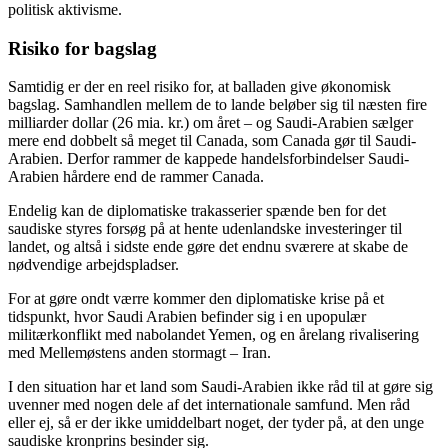
politisk aktivisme.
Risiko for bagslag
Samtidig er der en reel risiko for, at balladen give økonomisk
bagslag. Samhandlen mellem de to lande beløber sig til næsten fire
milliarder dollar (26 mia. kr.) om året – og Saudi-Arabien sælger
mere end dobbelt så meget til Canada, som Canada gør til Saudi-
Arabien. Derfor rammer de kappede handelsforbindelser Saudi-
Arabien hårdere end de rammer Canada.
Endelig kan de diplomatiske trakasserier spænde ben for det
saudiske styres forsøg på at hente udenlandske investeringer til
landet, og altså i sidste ende gøre det endnu sværere at skabe de
nødvendige arbejdspladser.
For at gøre ondt værre kommer den diplomatiske krise på et
tidspunkt, hvor Saudi Arabien befinder sig i en upopulær
militærkonflikt med nabolandet Yemen, og en årelang rivalisering
med Mellemøstens anden stormagt – Iran.
I den situation har et land som Saudi-Arabien ikke råd til at gøre sig
uvenner med nogen dele af det internationale samfund. Men råd
eller ej, så er der ikke umiddelbart noget, der tyder på, at den unge
saudiske kronprins besinder sig.