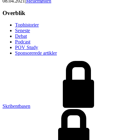
08.04.2021
|
Mellemøsten
Footer
Overblik
Tophistorier
Seneste
Debat
Podcast
POV Study
Sponsorerede artikler
Skribentbasen