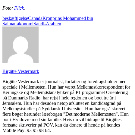
Foto:
Flick
.
beskæftigelse
Canada
Kronprins Mohammed bin
Salman
økonomi
Saudi-Arabien
Birgitte Vestermark
Birgitte Vestermark er journalist, forfatter og foredragsholder med
speciale i Mellemøsten. Hun har været Mellemøstkorrespondent for
Berlingske og Mellemøstanalytiker på P1 programmet Orientering
på Danmarks Radio, har rejst i hele regionen og boet tre år i
Jerusalem. Hun har desuden netop afsluttet en kandidatgrad på
Mellemøststudier på Syddansk Universitet. Hun har også skrevet
flere bøger herunder lærebogen "Det moderne Mellemøsten". Hun
bor i Hvidovre med sin familie. Hvis du vil bidrage til Birgittes
fortsatte skriverier på POV, kan du donere til hende på hendes
Mobile Pay: 93 95 98 64.