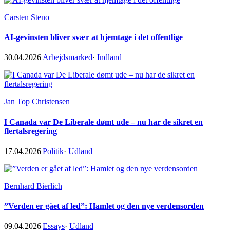
Carsten Steno
AI-gevinsten bliver svær at hjemtage i det offentlige
30.04.2026
|
Arbejdsmarked
·
Indland
Jan Top Christensen
I Canada var De Liberale dømt ude – nu har de sikret en
flertalsregering
17.04.2026
|
Politik
·
Udland
Bernhard Bierlich
”Verden er gået af led”: Hamlet og den nye verdensorden
09.04.2026
|
Essays
·
Udland