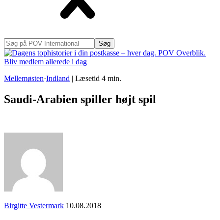
Søg
på
POV
International
Mellemøsten
·
Indland
|
Læsetid
4
min.
Saudi-Arabien spiller højt spil
Birgitte Vestermark
10.08.2018