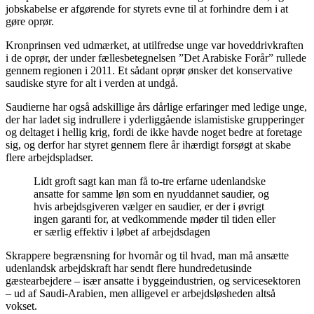
jobskabelse er afgørende for styrets evne til at forhindre dem i at
gøre oprør.
Kronprinsen ved udmærket, at utilfredse unge var hoveddrivkraften
i de oprør, der under fællesbetegnelsen ”Det Arabiske Forår” rullede
gennem regionen i 2011. Et sådant oprør ønsker det konservative
saudiske styre for alt i verden at undgå.
Saudierne har også adskillige års dårlige erfaringer med ledige unge,
der har ladet sig indrullere i yderliggående islamistiske grupperinger
og deltaget i hellig krig, fordi de ikke havde noget bedre at foretage
sig, og derfor har styret gennem flere år ihærdigt forsøgt at skabe
flere arbejdspladser.
Lidt groft sagt kan man få to-tre erfarne udenlandske
ansatte for samme løn som en nyuddannet saudier, og
hvis arbejdsgiveren vælger en saudier, er der i øvrigt
ingen garanti for, at vedkommende møder til tiden eller
er særlig effektiv i løbet af arbejdsdagen
Skrappere begrænsning for hvornår og til hvad, man må ansætte
udenlandsk arbejdskraft har sendt flere hundredetusinde
gæstearbejdere – især ansatte i byggeindustrien, og servicesektoren
– ud af Saudi-Arabien, men alligevel er arbejdsløsheden altså
vokset.