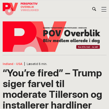
Gå
Skip
Gå
Head
direkte
til
direkte
til
indhold
til
Højr
primær
footer
Søg
på
navigation
POV
International
Indland
·
USA
|
Læsetid
8
min.
“You’re fired” – Trump
siger farvel til
moderate Tillerson og
installerer hardliner