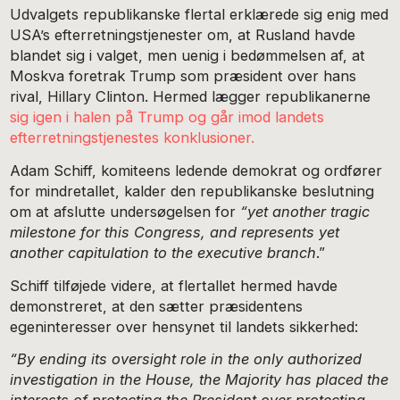
Udvalgets republikanske flertal erklærede sig enig med
USA’s efterretningstjenester om, at Rusland havde
blandet sig i valget, men uenig i bedømmelsen af, at
Moskva foretrak Trump som præsident over hans
rival, Hillary Clinton. Hermed lægger republikanerne
sig igen i halen på Trump og går imod landets
efterretningstjenestes konklusioner.
Adam Schiff, komiteens ledende demokrat og ordfører
for mindretallet, kalder den republikanske beslutning
om at afslutte undersøgelsen for
“yet another tragic
milestone for this Congress, and represents yet
another capitulation to the executive branch
.”
Schiff tilføjede videre, at flertallet hermed havde
demonstreret, at den sætter præsidentens
egeninteresser over hensynet til landets sikkerhed:
“By ending its oversight role in the only authorized
investigation in the House, the Majority has placed the