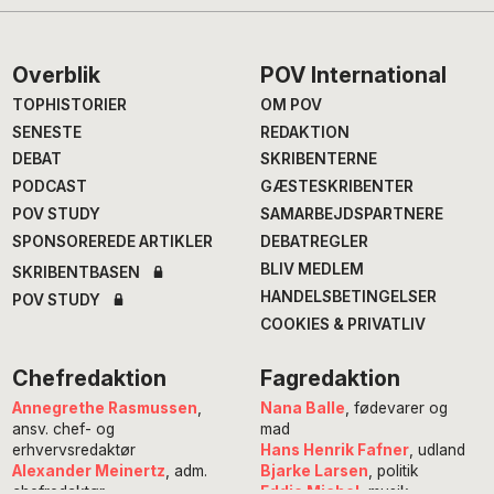
Footer
Overblik
POV International
TOPHISTORIER
OM POV
SENESTE
REDAKTION
DEBAT
SKRIBENTERNE
PODCAST
GÆSTESKRIBENTER
POV STUDY
SAMARBEJDSPARTNERE
SPONSOREREDE ARTIKLER
DEBATREGLER
BLIV MEDLEM
SKRIBENTBASEN
HANDELSBETINGELSER
POV STUDY
COOKIES & PRIVATLIV
Chefredaktion
Fagredaktion
Annegrethe Rasmussen
,
Nana Balle
, fødevarer og
ansv. chef- og
mad
erhvervsredaktør
Hans Henrik Fafner
, udland
Alexander Meinertz
, adm.
Bjarke Larsen
, politik
chefredaktør
Eddie Michel
, musik