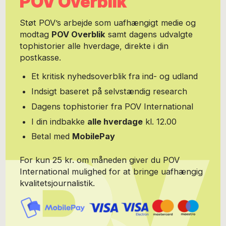
POV Overblik
Støt POV’s arbejde som uafhængigt medie og
modtag
POV Overblik
samt dagens udvalgte
tophistorier alle hverdage, direkte i din
postkasse.
Et kritisk nyhedsoverblik fra ind- og udland
Indsigt baseret på selvstændig research
Dagens tophistorier fra POV International
I din indbakke
alle hverdage
kl. 12.00
Betal med
MobilePay
For kun 25 kr. om måneden giver du POV
International mulighed for at bringe uafhængig
kvalitetsjournalistik.