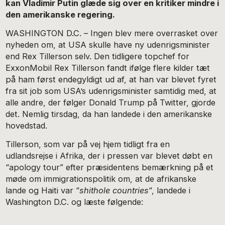
kan Vladimir Putin glæde sig over en kritiker mindre i
den amerikanske regering.
WASHINGTON D.C. – Ingen blev mere overrasket over
nyheden om, at USA skulle have ny udenrigsminister
end Rex Tillerson selv. Den tidligere topchef for
ExxonMobil Rex Tillerson fandt ifølge flere kilder tæt
på ham først endegyldigt ud af, at han var blevet fyret
fra sit job som USA’s udenrigsminister samtidig med, at
alle andre, der følger Donald Trump på Twitter, gjorde
det. Nemlig tirsdag, da han landede i den amerikanske
hovedstad.
Tillerson, som var på vej hjem tidligt fra en
udlandsrejse i Afrika, der i pressen var blevet døbt en
“apology tour” efter præsidentens bemærkning på et
møde om immigrationspolitik om, at de afrikanske
lande og Haiti var “
shithole countries
“, landede i
Washington D.C. og læste følgende: