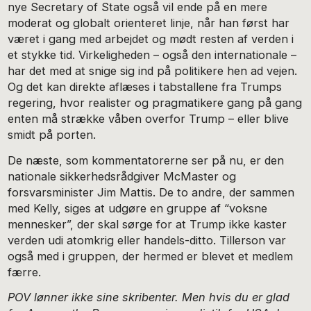
nye Secretary of State også vil ende på en mere
moderat og globalt orienteret linje, når han først har
været i gang med arbejdet og mødt resten af verden i
et stykke tid. Virkeligheden – også den internationale –
har det med at snige sig ind på politikere hen ad vejen.
Og det kan direkte aflæses i tabstallene fra Trumps
regering, hvor realister og pragmatikere gang på gang
enten må strække våben overfor Trump – eller blive
smidt på porten.
De næste, som kommentatorerne ser på nu, er den
nationale sikkerhedsrådgiver McMaster og
forsvarsminister Jim Mattis. De to andre, der sammen
med Kelly, siges at udgøre en gruppe af “voksne
mennesker”, der skal sørge for at Trump ikke kaster
verden udi atomkrig eller handels-ditto. Tillerson var
også med i gruppen, der hermed er blevet et medlem
færre.
POV lønner ikke sine skribenter. Men hvis du er glad