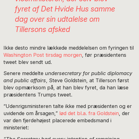
fyret af Det Hvide Hus samme
dag over sin udtalelse om
Tillersons afsked
Ikke desto mindre lækkede meddelelsen om fyringen til
Washington Post tirsdag morgen
, før præsidentens
tweet blev sendt ud.
Senere meddelte
undersecretary for public diplomacy
and public affairs
, Steve Goldstein, at Tillerson først
blev opmærksom på, at han blev fyret, da han læse
præsidentens Trumps tweet.
“Udenrigsministeren talte ikke med præsidenten og er
uvidende om årsagen,”
lød det bl.a. fra Goldstein
, der
var den fjerdehøjest placerede embedsmand i
ministeriet:
“The Secretary had every intention of remaining