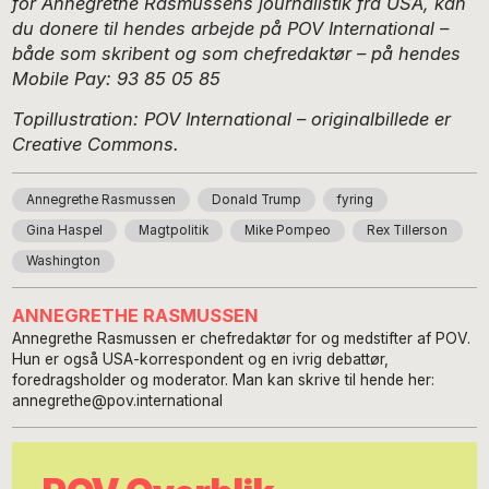
for Annegrethe Rasmussens journalistik fra USA, kan
du donere til hendes arbejde på POV International –
både som skribent og som chefredaktør – på hendes
Mobile Pay: 93 85 05 85
Topillustration: POV International – originalbillede er
Creative Commons.
Annegrethe Rasmussen
Donald Trump
fyring
Gina Haspel
Magtpolitik
Mike Pompeo
Rex Tillerson
Washington
ANNEGRETHE RASMUSSEN
Annegrethe Rasmussen er chefredaktør for og medstifter af POV.
Hun er også USA-korrespondent og en ivrig debattør,
foredragsholder og moderator. Man kan skrive til hende her:
annegrethe@pov.international