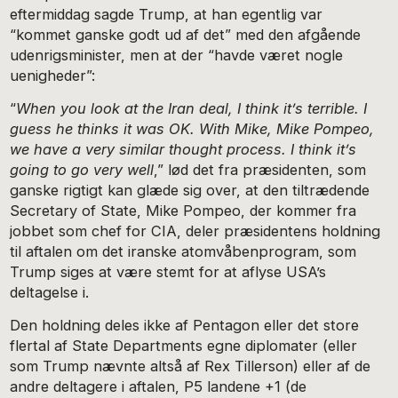
eftermiddag sagde Trump, at han egentlig var
“kommet ganske godt ud af det” med den afgående
udenrigsminister, men at der “havde været nogle
uenigheder”:
“
When you look at the Iran deal, I think it’s terrible. I
guess he thinks it was OK. With Mike, Mike Pompeo,
we have a very similar thought process. I think it’s
going to go very well
,” lød det fra præsidenten, som
ganske rigtigt kan glæde sig over, at den tiltrædende
Secretary of State, Mike Pompeo, der kommer fra
jobbet som chef for CIA, deler præsidentens holdning
til aftalen om det iranske atomvåbenprogram, som
Trump siges at være stemt for at aflyse USA’s
deltagelse i.
Den holdning deles ikke af Pentagon eller det store
flertal af State Departments egne diplomater (eller
som Trump nævnte altså af Rex Tillerson) eller af de
andre deltagere i aftalen, P5 landene +1 (de