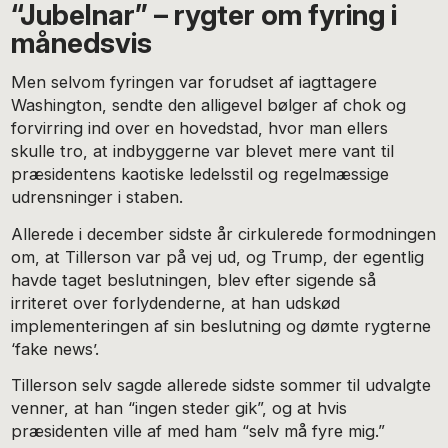
“Jubelnar” – rygter om fyring i
månedsvis
Men selvom fyringen var forudset af iagttagere
Washington, sendte den alligevel bølger af chok og
forvirring ind over en hovedstad, hvor man ellers
skulle tro, at indbyggerne var blevet mere vant til
præsidentens kaotiske ledelsstil og regelmæssige
udrensninger i staben.
Allerede i december sidste år cirkulerede formodningen
om, at Tillerson var på vej ud, og Trump, der egentlig
havde taget beslutningen, blev efter sigende så
irriteret over forlydenderne, at han udskød
implementeringen af sin beslutning og dømte rygterne
‘fake news’.
Tillerson selv sagde allerede sidste sommer til udvalgte
venner, at han “ingen steder gik”, og at hvis
præsidenten ville af med ham “selv må fyre mig.”