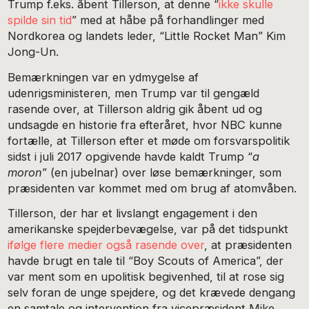
Trump f.eks. åbent Tillerson, at denne “
ikke skulle
spilde sin tid
” med at håbe på forhandlinger med
Nordkorea og landets leder, “Little Rocket Man” Kim
Jong-Un.
Bemærkningen var en ydmygelse af
udenrigsministeren, men Trump var til gengæld
rasende over, at Tillerson aldrig gik åbent ud og
undsagde en historie fra efteråret, hvor NBC kunne
fortælle, at Tillerson efter et møde om forsvarspolitik
sidst i juli 2017 opgivende havde kaldt Trump “
a
moron
” (en jubelnar) over løse bemærkninger, som
præsidenten var kommet med om brug af atomvåben.
Tillerson, der har et livslangt engagement i den
amerikanske spejderbevægelse, var på det tidspunkt
ifølge flere medier også rasende over
, at præsidenten
havde brugt en tale til “Boy Scouts of America”, der
var ment som en upolitisk begivenhed, til at rose sig
selv foran de unge spejdere, og det krævede dengang
en samtale og intervention fra vicepræsident Mike