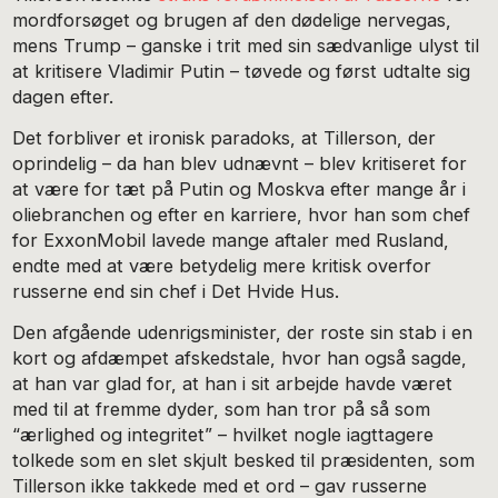
mordforsøget og brugen af den dødelige nervegas,
mens Trump – ganske i trit med sin sædvanlige ulyst til
at kritisere Vladimir Putin – tøvede og først udtalte sig
dagen efter.
Det forbliver et ironisk paradoks, at Tillerson, der
oprindelig – da han blev udnævnt – blev kritiseret for
at være for tæt på Putin og Moskva efter mange år i
oliebranchen og efter en karriere, hvor han som chef
for ExxonMobil lavede mange aftaler med Rusland,
endte med at være betydelig mere kritisk overfor
russerne end sin chef i Det Hvide Hus.
Den afgående udenrigsminister, der roste sin stab i en
kort og afdæmpet afskedstale, hvor han også sagde,
at han var glad for, at han i sit arbejde havde været
med til at fremme dyder, som han tror på så som
“ærlighed og integritet” – hvilket nogle iagttagere
tolkede som en slet skjult besked til præsidenten, som
Tillerson ikke takkede med et ord – gav russerne