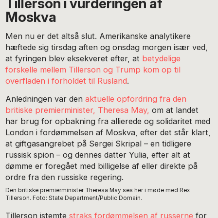
Tillerson i vurderingen af
Moskva
Men nu er det altså slut. Amerikanske analytikere
hæftede sig tirsdag aften og onsdag morgen især ved,
at fyringen blev eksekveret efter, at
betydelige
forskelle mellem Tillerson og Trump kom op til
overfladen i forholdet til Rusland
.
Anledningen var den
aktuelle opfordring fra den
britiske premierminister, Theresa May,
om at landet
har brug for opbakning fra allierede og solidaritet med
London i fordømmelsen af Moskva, efter det står klart,
at giftgasangrebet på Sergei Skripal – en tidligere
russisk spion – og dennes datter Yulia, efter alt at
dømme er foregået med billigelse af eller direkte på
ordre fra den russiske regering.
Den britiske premierminister Theresa May ses her i møde med Rex
Tillerson. Foto: State Department/Public Domain.
Tillerson istemte
straks fordømmelsen af russerne
for