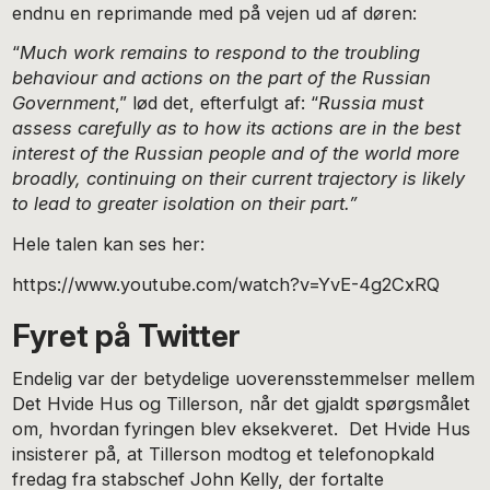
endnu en reprimande med på vejen ud af døren:
“
Much work remains to respond to the troubling
behaviour and actions on the part of the Russian
Government
,” lød det, efterfulgt af: “
Russia must
assess carefully as to how its actions are in the best
interest of the Russian people and of the world more
broadly, continuing on their current trajectory is likely
to lead to greater isolation on their part.”
Hele talen kan ses her:
https://www.youtube.com/watch?v=YvE-4g2CxRQ
Fyret på Twitter
Endelig var der betydelige uoverensstemmelser mellem
Det Hvide Hus og Tillerson, når det gjaldt spørgsmålet
om, hvordan fyringen blev eksekveret. Det Hvide Hus
insisterer på, at Tillerson modtog et telefonopkald
fredag ​​fra stabschef John Kelly, der fortalte