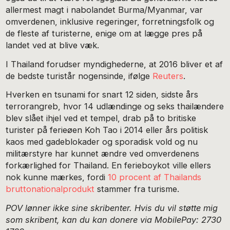
allermest magt i nabolandet Burma/Myanmar, var
omverdenen, inklusive regeringer, forretningsfolk og
de fleste af turisterne, enige om at lægge pres på
landet ved at blive væk.
I Thailand forudser myndighederne, at 2016 bliver et af
de bedste turistår nogensinde, ifølge
Reuters
.
Hverken en tsunami for snart 12 siden, sidste års
terrorangreb, hvor 14 udlændinge og seks thailændere
blev slået ihjel ved et tempel, drab på to britiske
turister på ferieøen Koh Tao i 2014 eller års politisk
kaos med gadeblokader og sporadisk vold og nu
militærstyre har kunnet ændre ved omverdenens
forkærlighed for Thailand. En ferieboykot ville ellers
nok kunne mærkes, fordi
10 procent af Thailands
bruttonationalprodukt
stammer fra turisme.
POV lønner ikke sine skribenter. Hvis du vil støtte mig
som skribent, kan du kan donere via MobilePay: 2730