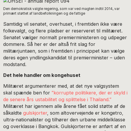
Den demokratisk valgte regering, som var ved magten indtil 2014, var
primært støttet af landbefolkningen og de fattige
Samtidig vil senatet, overhuset, i fremtiden ikke være
folkevalgt, og flere pladser er reserveret til militæret.
Senatet vælger normalt premierministeren og udpeger
dommere. Så her er der altså frit slag for
militærjuntaen, som i fremtiden i princippet kan vælge
deres egen yndlingskandidat til premierminister – uden
modstand.
Det hele handler om kongehuset
Militæret argumenterer med, at det nye valgsystem
skal spænde ben for
”korrupte politikere, der er skyld i
de senere års ustabilitet og splittelse i Thailand.”
Militæret har igennem alle årene fået solid støtte af de
såkaldte
gulskjorter
, som altovervejende er kongetro,
ultra-nationalister og tilhører den urbane middelklasse
og overklasse i Bangkok. Gulskjorterne er anført af en