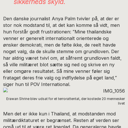
sikkerheds skyld.
Den danske journalist Anya Palm tvivler på, at der er
stor nok modstand til, at det kan komme så vidt, men
hun forstår godt frustrationen: ”Mine thailandske
venner er generelt internationalt orienterede og
ønsker demokrati, men de følte ikke, de reelt havde
noget valg, da de skulle stemme om grundloven. Der
har aldrig været tvivl om, at såfremt grundloven faldt,
så ville militæret blot sætte sig ned og skrive en ny
eller omgøre resultatet. Så mine venner føler sig
frataget deres frie valg og indflydelse på eget land,”
siger hun til POV International.
Erawan Shrine blev udsat for et terrorattentat, der kostede 20 mennesker
livet
Men det er ikke kun i Thailand, at modstanden mod
militærdiktaturet er begrænset. Resten af verden ser
også ud til at være ret ligeglad. Da generalerne havde