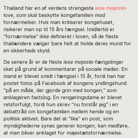
Thailand har en af verdens strengeste
lese majeste
-
love, som skal beskytte kongefamilien mod
fornærmelser. Hvis man kritiserer kongehuset,
risikerer man op til 15 års fængsel. Imidlertid er
”fornærmelse” ikke defineret i loven, så de fleste
thailændere vælger bare helt at holde deres mund for
en sikkerheds skyld.
De senere år er de fleste
lese majeste
-fængslinger
sket på grund af kommentarer på sociale medier. En
mand er blevet smidt i fængsel i 15 år, fordi han har
postet fotos på Facebook af kongens yndlingshund
”på en måde, der gjorde grin med kongen,” som
anklageren fastslog. En rengøringsdame er blevet
retsforfulgt, fordi hun skrev ”nu forstår jeg” i en
debattråd om kongefamilien mellem hende og en
politisk aktivist. Bare det at ”like” en post, som
myndighederne synes generer kongen, kan medføre,
at man bliver anklaget for majestætsfornærmelse.