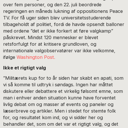
over fem personer, og den 22. juli beordrede
regeringen en måneds lukning af oppositionens Peace
TV. For få uger siden blev universitetsstuderende
tilbageholdt af politiet, fordi de havde opsendt balloner
med ordene ”det er ikke forkert at føre valgkamp”
påskrevet. Mindst 120 mennesker er blevet
retsforfulgt for at kritisere grundloven, og
internationale valgobservatører var ikke velkomne,
ifølge
Washington Post.
Ikke et rigtigt valg
”Militærets kup for to år siden har skabt en apati, som
vi så komme til udtryk i søndags. Ingen har måttet
diskutere eller debattere et virkelig følsomt emne, som
man i enhver anden situation kunne have forventet
livlig debat om og masser af events og paneler og
læserbreve og artikler. Men i stedet for stemte folk
for, og resultatet kom ind, og vi sidder her og
behandler det, som om det var et rigtigt valg, og det