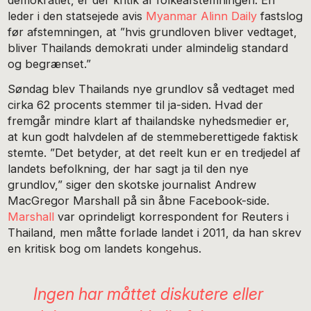
leder i den statsejede avis
Myanmar Alinn Daily
fastslog
før afstemningen, at ”hvis grundloven bliver vedtaget,
bliver Thailands demokrati under almindelig standard
og begrænset.”
Søndag blev Thailands nye grundlov så vedtaget med
cirka 62 procents stemmer til ja-siden. Hvad der
fremgår mindre klart af thailandske nyhedsmedier er,
at kun godt halvdelen af de stemmeberettigede faktisk
stemte. ”Det betyder, at det reelt kun er en tredjedel af
landets befolkning, der har sagt ja til den nye
grundlov,” siger den skotske journalist Andrew
MacGregor Marshall på sin åbne Facebook-side.
Marshall
var oprindeligt korrespondent for Reuters i
Thailand, men måtte forlade landet i 2011, da han skrev
en kritisk bog om landets kongehus.
Ingen har måttet diskutere eller