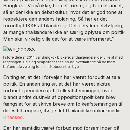
Bangkok. ”Vi må ikke, for det første, og for det andet,
så er der ikke en debatkultur, hvor det er god tone at
respektere den andens holdning. Så her er det
fornuftigt IKKE at blande sig. Det betyder selvfølgelig,
at mange thailændere ikke er særlig oplyste om politik.
Man skal virkelig ville det for at være informeret.”
I store dele af 2014 var Bangkok blokeret af thailændere, der ville af med
regeringen. De slog simpelthen telte op og overnattede på de mest
befærdede veje og foran indkøbscentre i byen
En ting er, at det i forvejen har været forbudt at tale
politik. En anden ting er, at det har været ekstra
forbudt i perioden op til folkeafstemningen, hvor
blandt andre dusinvis af oppositionspolitikere blev
fængslet for at skrive breve om folkeafstemningen til
deres tilhængere, ifølge det thailandske online-medie
Khaosod.
Der har samtidig været forbud mod forsamlinger på