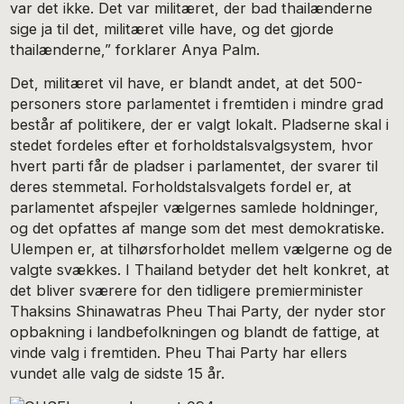
var det ikke. Det var militæret, der bad thailænderne
sige ja til det, militæret ville have, og det gjorde
thailænderne,” forklarer Anya Palm.
Det, militæret vil have, er blandt andet, at det 500-
personers store parlamentet i fremtiden i mindre grad
består af politikere, der er valgt lokalt. Pladserne skal i
stedet fordeles efter et forholdstalsvalgsystem, hvor
hvert parti får de pladser i parlamentet, der svarer til
deres stemmetal. Forholdstalsvalgets fordel er, at
parlamentet afspejler vælgernes samlede holdninger,
og det opfattes af mange som det mest demokratiske.
Ulempen er, at tilhørsforholdet mellem vælgerne og de
valgte svækkes. I Thailand betyder det helt konkret, at
det bliver sværere for den tidligere premierminister
Thaksins Shinawatras Pheu Thai Party, der nyder stor
opbakning i landbefolkningen og blandt de fattige, at
vinde valg i fremtiden. Pheu Thai Party har ellers
vundet alle valg de sidste 15 år.