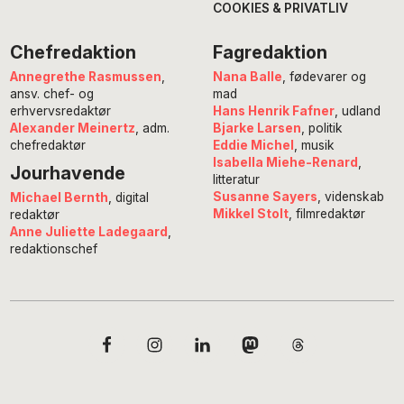
COOKIES & PRIVATLIV
Chefredaktion
Fagredaktion
Annegrethe Rasmussen
,
Nana Balle
, fødevarer og
ansv. chef- og
mad
erhvervsredaktør
Hans Henrik Fafner
, udland
Alexander Meinertz
, adm.
Bjarke Larsen
, politik
chefredaktør
Eddie Michel
, musik
Isabella Miehe-Renard
,
Jourhavende
litteratur
Susanne Sayers
, videnskab
Michael Bernth
, digital
Mikkel Stolt
, filmredaktør
redaktør
Anne Juliette Ladegaard
,
redaktionschef
Copyright © 2026 · POV International