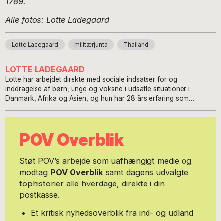
1789.
Alle fotos: Lotte Ladegaard
Lotte Ladegaard
militærjunta
Thailand
LOTTE LADEGAARD
Lotte har arbejdet direkte med sociale indsatser for og
inddragelse af børn, unge og voksne i udsatte situationer i
Danmark, Afrika og Asien, og hun har 28 års erfaring som
journalist, kommunikatør og fotograf. Kontakt hende via
www.lotteladegaard.dk. Foto: Kim Dang Trong.
POV Overblik
Støt POV’s arbejde som uafhængigt medie og
modtag
POV Overblik
samt dagens udvalgte
tophistorier alle hverdage, direkte i din
postkasse.
Et kritisk nyhedsoverblik fra ind- og udland