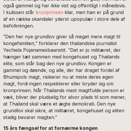
også gammel og har ikke vist sig offentligt i månedsvis.
I kulissen står
kronprinsen
klar, men han er på grund
af en række skandaler yderst upopulær i store dele af
befolkningen.
”Den her nye grundlov giver så meget mere magt til
kongefamilien,” forklarer den thailandske journalist
Yechiela Pojanamesbaanstit. ”Det er jo militæret, der
hænger tæt sammen med kongehuset og Thailands
elite, som står bag den nye grundlov. Kongen er
gammel og døende, og alle, der har draget fordel af
Bhumipols magt, risikerer nu at miste deres egen
magt, fordi ingen respekterer eller bryder sig om
kronprinsen. Når Thailands mest magtfulde person er
væk, bliver der pludselig for alvor plads til som mener,
at Thailand skal være et ægte demokrati. Den nye
grundlov skal sikre, at militæret, kongehuset og eliten
stadig bevarer magten.”
15 års fængsel for at fornærme kongen