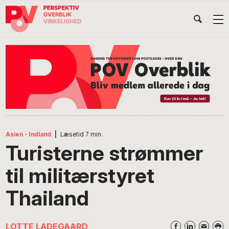
Gå
Skip
Gå
Head
direkte
til
direkte
til
indhold
til
Højr
primær
footer
Søg
på
navigation
POV
International
Asien
·
Indland
|
Læsetid
7
min.
Turisterne strømmer
til militærstyret
Thailand
LOTTE LADEGAARD