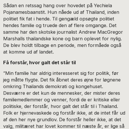
Sådan en retssag hang over hovedet på Yechiela
Pojanamesbaanstit. Hun nåede ud af Thailand, inden
politiet fik fat i hende. Til gengæld opsøgte politiet
hendes familie og truede den af flere omgange. Det
samme har den skotske journalist Andrew MacGregor
Marshalls thailandske kone og barn oplevet for nylig.
De blev holdt tilbage en periode, men formåede også
at komme ud af landet.
Få forstår, hvor galt det står til
“Min familie har aldrig interesseret sig for politik, før
jeg måtte flygte. Det fik åbnet deres øjne for løgnene
omkring Thailands demokrati og kongehuset.
Desværre er det kun de mennesker, der mister deres
familiemedlemmer og venner, fordi de er kritiske eller
politiske, der forstår, hvor galt det står til i Thailand.
Folk er hjernevaskede og forstår ikke, at de intet får ud
af den her nye grundlov. De forstår heller ikke, at det
valg, militæret har lovet kommer til næste år, er lige så