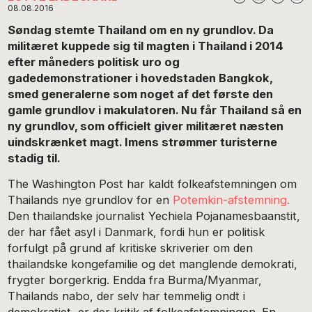
08.08.2016
Søndag stemte Thailand om en ny grundlov. Da
militæret kuppede sig til magten i Thailand i 2014
efter måneders politisk uro og
gadedemonstrationer i hovedstaden Bangkok,
smed generalerne som noget af det første den
gamle grundlov i makulatoren. Nu får Thailand så en
ny grundlov, som officielt giver militæret næsten
uindskrænket magt. Imens strømmer turisterne
stadig til.
The Washington Post har kaldt folkeafstemningen om
Thailands nye grundlov for en
Potemkin-afstemning.
Den thailandske journalist Yechiela Pojanamesbaanstit,
der har fået asyl i Danmark, fordi hun er politisk
forfulgt på grund af kritiske skriverier om den
thailandske kongefamilie og det manglende demokrati,
frygter borgerkrig. Endda fra Burma/Myanmar,
Thailands nabo, der selv har temmelig ondt i
demokratiet, er der kritik af folkeafstemningen. En