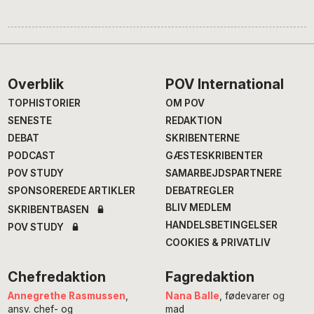
Footer
Overblik
POV International
TOPHISTORIER
OM POV
SENESTE
REDAKTION
DEBAT
SKRIBENTERNE
PODCAST
GÆSTESKRIBENTER
POV STUDY
SAMARBEJDSPARTNERE
SPONSOREREDE ARTIKLER
DEBATREGLER
BLIV MEDLEM
SKRIBENTBASEN
HANDELSBETINGELSER
POV STUDY
COOKIES & PRIVATLIV
Chefredaktion
Fagredaktion
Annegrethe Rasmussen
,
Nana Balle
, fødevarer og
ansv. chef- og
mad