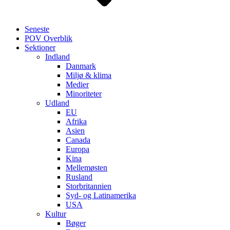
Seneste
POV Overblik
Sektioner
Indland
Danmark
Miljø & klima
Medier
Minoriteter
Udland
EU
Afrika
Asien
Canada
Europa
Kina
Mellemøsten
Rusland
Storbritannien
Syd- og Latinamerika
USA
Kultur
Bøger