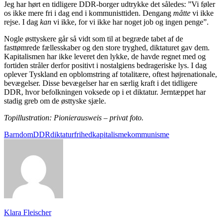
Jeg har hørt en tidligere DDR-borger udtrykke det således: ”Vi føler
os ikke mere fri i dag end i kommunisttiden. Dengang
måtte
vi ikke
rejse. I dag
kan
vi ikke, for vi ikke har noget job og ingen penge”.
Nogle østtyskere går så vidt som til at begræde tabet af de
fasttømrede fællesskaber og den store tryghed, diktaturet gav dem.
Kapitalismen har ikke leveret den lykke, de havde regnet med og
fortiden stråler derfor positivt i nostalgiens bedrageriske lys. I dag
oplever Tyskland en opblomstring af totalitære, oftest højrenationale,
bevægelser. Disse bevægelser har en særlig kraft i det tidligere
DDR, hvor befolkningen voksede op i et diktatur. Jerntæppet har
stadig greb om de østtyske sjæle.
Topillustration: Pionierausweis – privat foto.
Barndom
DDR
diktatur
frihed
kapitalisme
kommunisme
Klara Fleischer