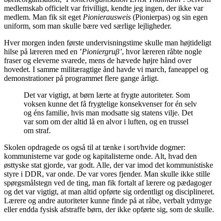
medlemskab officielt var frivilligt, kendte jeg ingen, der ikke var
medlem. Man fik sit eget
Pionierausweis
(Pionierpas) og sin egen
uniform, som man skulle bære ved særlige lejligheder.
Hver morgen inden første undervisningstime skulle man højtideligt
hilse på læreren med en ’
Pioniergruβ’
, hvor læreren råbte nogle
fraser og eleverne svarede, mens de hævede højre hånd over
hovedet. I samme militæragtige ånd havde vi march, faneappel og
demonstrationer på programmet flere gange årligt.
Det var vigtigt, at børn lærte at frygte autoriteter. Som
voksen kunne det få frygtelige konsekvenser for én selv
og éns familie, hvis man modsatte sig statens vilje. Det
var som om der altid lå en alvor i luften, og en trussel
om straf.
Skolen opdragede os også til at tænke i sort/hvide dogmer:
kommunisterne var gode og kapitalisterne onde. Alt, hvad den
østtyske stat gjorde, var godt. Alle, der var imod det kommunistiske
styre i DDR, var onde. De var vores fjender. Man skulle ikke stille
spørgsmålstegn ved de ting, man fik fortalt af lærere og pædagoger
og det var vigtigt, at man altid opførte sig ordentligt og disciplineret.
Lærere og andre autoriteter kunne finde på at råbe, verbalt ydmyge
eller endda fysisk afstraffe børn, der ikke opførte sig, som de skulle.