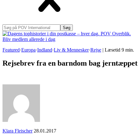
Søg
på
POV
International
Featured
·
Europa
·
Indland
·
Liv & Mennesker
·
Rejse
|
Læsetid
9
min.
Rejsebrev fra en barndom bag jerntæppet
Klara Fleischer
28.01.2017