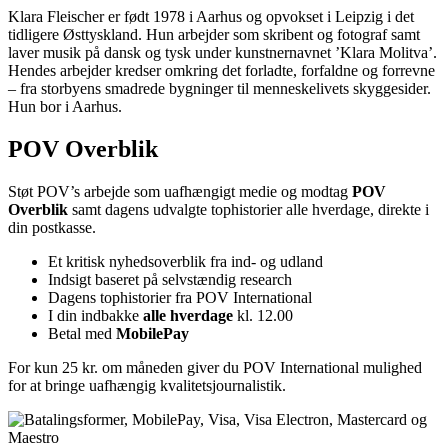
Klara Fleischer er født 1978 i Aarhus og opvokset i Leipzig i det
tidligere Østtyskland. Hun arbejder som skribent og fotograf samt
laver musik på dansk og tysk under kunstnernavnet ’Klara Molitva’.
Hendes arbejder kredser omkring det forladte, forfaldne og forrevne
– fra storbyens smadrede bygninger til menneskelivets skyggesider.
Hun bor i Aarhus.
POV Overblik
Støt POV’s arbejde som uafhængigt medie og modtag
POV
Overblik
samt dagens udvalgte tophistorier alle hverdage, direkte i
din postkasse.
Et kritisk nyhedsoverblik fra ind- og udland
Indsigt baseret på selvstændig research
Dagens tophistorier fra POV International
I din indbakke
alle hverdage
kl. 12.00
Betal med
MobilePay
For kun 25 kr. om måneden giver du POV International mulighed
for at bringe uafhængig kvalitetsjournalistik.