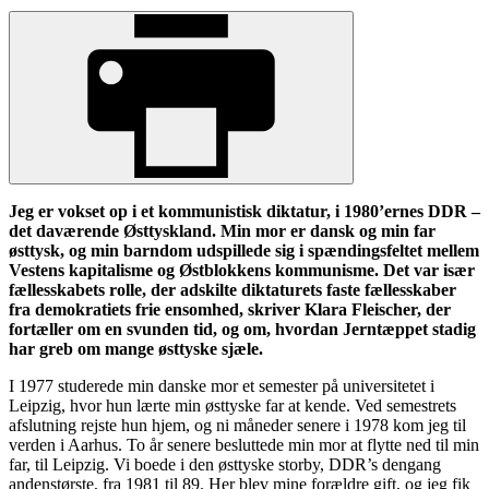
Jeg er vokset op i et kommunistisk diktatur, i 1980’ernes DDR –
det daværende Østtyskland. Min mor er dansk og min far
østtysk, og min barndom udspillede sig i spændingsfeltet mellem
Vestens kapitalisme og Østblokkens kommunisme. Det var især
fællesskabets rolle, der adskilte diktaturets faste fællesskaber
fra demokratiets frie ensomhed, skriver Klara Fleischer, der
fortæller om en svunden tid, og om, hvordan Jerntæppet stadig
har greb om mange østtyske sjæle.
I 1977 studerede min danske mor et semester på universitetet i
Leipzig, hvor hun lærte min østtyske far at kende. Ved semestrets
afslutning rejste hun hjem, og ni måneder senere i 1978 kom jeg til
verden i Aarhus. To år senere besluttede min mor at flytte ned til min
far, til Leipzig. Vi boede i den østtyske storby, DDR’s dengang
andenstørste, fra 1981 til 89. Her blev mine forældre gift, og jeg fik