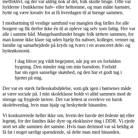
ineffektivt, og der var aldrig nok af det, folk skulle bruge. Ofte var
hylderne i butikkerne halv- eller heltomme, og man måtte hamstre,
bytte og være kreativ for at få hverdagen til at hænge sammen.
I modsætning til vestlige samfund var manglen dog fælles for alle
borgere og fik derfor ikke én til at opleve sig selv som fattig. Her var
alle i samme båd. Mangelsamfundet bragte folk tættere sammen, for
man kunne ikke klare sig uden hjælp fra naboer, kolleger, venner og
familie og samarbejdede på kryds og tværs i en avanceret dele- og
bytteøkonomi.
I dag bliver jeg vildt begejstret, når jeg ser en forfalden
bygning. Den minder mig om min barndom. Forfald
har sin egen sanselige skønhed, og den har et godt tag i
hjertet på mig.
Der var en stærk fællesskabsfølelse, som gik igen i børnenes måde
at være sociale på. I min skoleklasse holdt vi altid sammen mod de
strenge og frygtede lærere. Det var lettest at overleve en barsk
skolehverdag, hvis man hjalp og beskyttede hinanden.
Vi konkurrerede heller ikke om, hvem der havde det fedeste tøj eller
legetøj, for der fandtes ikke dyre og eksklusive ting i DDR. Vi ejede
stort set alle sammen det samme. Hvis man derimod var så heldig at
få fat i noget særligt spændende, så delte man med hinanden.