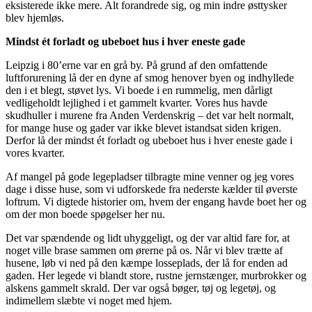
eksisterede ikke mere. Alt forandrede sig, og min indre østtysker
blev hjemløs.
Mindst ét forladt og ubeboet hus i hver eneste gade
Leipzig i 80’erne var en grå by. På grund af den omfattende
luftforurening lå der en dyne af smog henover byen og indhyllede
den i et blegt, støvet lys. Vi boede i en rummelig, men dårligt
vedligeholdt lejlighed i et gammelt kvarter. Vores hus havde
skudhuller i murene fra Anden Verdenskrig – det var helt normalt,
for mange huse og gader var ikke blevet istandsat siden krigen.
Derfor lå der mindst ét forladt og ubeboet hus i hver eneste gade i
vores kvarter.
Af mangel på gode legepladser tilbragte mine venner og jeg vores
dage i disse huse, som vi udforskede fra nederste kælder til øverste
loftrum. Vi digtede historier om, hvem der engang havde boet her og
om der mon boede spøgelser her nu.
Det var spændende og lidt uhyggeligt, og der var altid fare for, at
noget ville brase sammen om ørerne på os. Når vi blev trætte af
husene, løb vi ned på den kæmpe losseplads, der lå for enden ad
gaden. Her legede vi blandt store, rustne jernstænger, murbrokker og
alskens gammelt skrald. Der var også bøger, tøj og legetøj, og
indimellem slæbte vi noget med hjem.