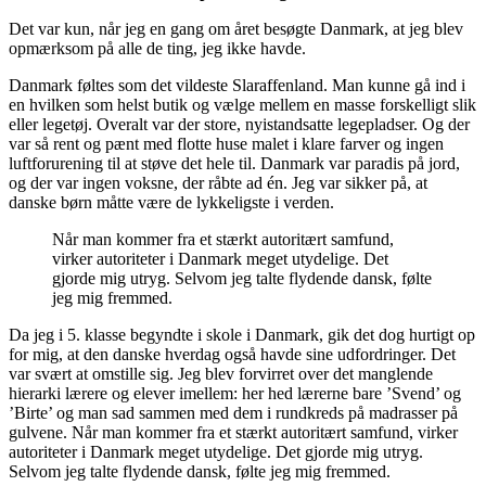
Det var kun, når jeg en gang om året besøgte Danmark, at jeg blev
opmærksom på alle de ting, jeg ikke havde.
Danmark føltes som det vildeste Slaraffenland. Man kunne gå ind i
en hvilken som helst butik og vælge mellem en masse forskelligt slik
eller legetøj. Overalt var der store, nyistandsatte legepladser. Og der
var så rent og pænt med flotte huse malet i klare farver og ingen
luftforurening til at støve det hele til. Danmark var paradis på jord,
og der var ingen voksne, der råbte ad én. Jeg var sikker på, at
danske børn måtte være de lykkeligste i verden.
Når man kommer fra et stærkt autoritært samfund,
virker autoriteter i Danmark meget utydelige. Det
gjorde mig utryg. Selvom jeg talte flydende dansk, følte
jeg mig fremmed.
Da jeg i 5. klasse begyndte i skole i Danmark, gik det dog hurtigt op
for mig, at den danske hverdag også havde sine udfordringer. Det
var svært at omstille sig. Jeg blev forvirret over det manglende
hierarki lærere og elever imellem: her hed lærerne bare ’Svend’ og
’Birte’ og man sad sammen med dem i rundkreds på madrasser på
gulvene. Når man kommer fra et stærkt autoritært samfund, virker
autoriteter i Danmark meget utydelige. Det gjorde mig utryg.
Selvom jeg talte flydende dansk, følte jeg mig fremmed.