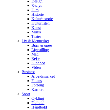
Design
Essays
Film
Historie
Kulturhistorie
Kulturlisten
Kunst
Musik
Teater
Liv & Mennesker
Børn & unge
Ligestilling
Mad
Rejse
Sundhed
Viden
Business
Arbejdsmarked
Finans
Forbrug
Karriere
Sport
Cykling
Fodbold
Håndbold