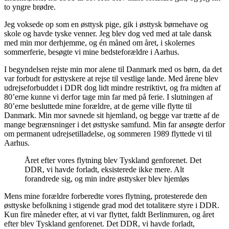
to yngre brødre.
Jeg voksede op som en østtysk pige, gik i østtysk børnehave og
skole og havde tyske venner. Jeg blev dog ved med at tale dansk
med min mor derhjemme, og én måned om året, i skolernes
sommerferie, besøgte vi mine bedsteforældre i Aarhus.
I begyndelsen rejste min mor alene til Danmark med os børn, da det
var forbudt for østtyskere at rejse til vestlige lande. Med årene blev
udrejseforbuddet i DDR dog lidt mindre restriktivt, og fra midten af
80’erne kunne vi derfor tage min far med på ferie. I slutningen af
80’erne besluttede mine forældre, at de gerne ville flytte til
Danmark. Min mor savnede sit hjemland, og begge var trætte af de
mange begrænsninger i det østtyske samfund. Min far ansøgte derfor
om permanent udrejsetilladelse, og sommeren 1989 flyttede vi til
Aarhus.
Året efter vores flytning blev Tyskland genforenet. Det
DDR, vi havde forladt, eksisterede ikke mere. Alt
forandrede sig, og min indre østtysker blev hjemløs
Mens mine forældre forberedte vores flytning, protesterede den
østtyske befolkning i stigende grad mod det totalitære styre i DDR.
Kun fire måneder efter, at vi var flyttet, faldt Berlinmuren, og året
efter blev Tyskland genforenet. Det DDR, vi havde forladt,