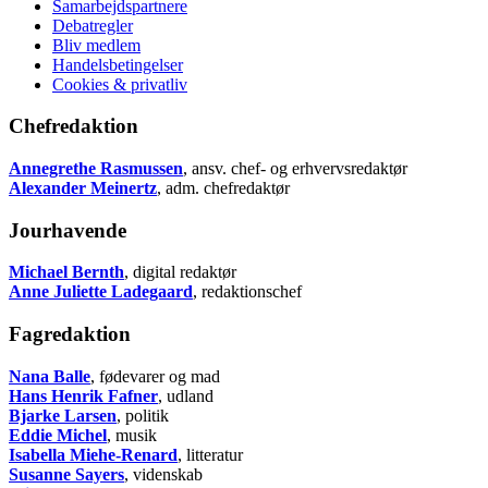
Samarbejdspartnere
Debatregler
Bliv medlem
Handelsbetingelser
Cookies & privatliv
Chefredaktion
Annegrethe Rasmussen
, ansv. chef- og erhvervsredaktør
Alexander Meinertz
, adm. chefredaktør
Jourhavende
Michael Bernth
, digital redaktør
Anne Juliette Ladegaard
, redaktionschef
Fagredaktion
Nana Balle
, fødevarer og mad
Hans Henrik Fafner
, udland
Bjarke Larsen
, politik
Eddie Michel
, musik
Isabella Miehe-Renard
, litteratur
Susanne Sayers
, videnskab