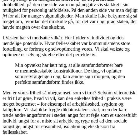
dobbelthed: på den ene side var man på negativ vis stækket i sin
mulighed for personlig udfoldelse. På den anden side var man dejligt
fri
for alt for mange valgmuligheder. Man skulle ikke bekymre sig så
meget om, hvordan det nu skulle gå, for det var i høj grad staten, der
havde magten over éns skæbne.
I Vesten har vi modsatte vilkår. Her hylder vi individet og dets
uendelige potentiale. Hvor fællesskabet var kommunismens store
fortælling, er forbrug og selvoptimering vores. Vi skal vækste og
optimere os selv og stræbe efter det perfekte liv.
Min opvækst har lært mig, at alle samfundsformer bare
er menneskeskabte konstruktioner. De ting, vi opfatter
som selvfølgelige i dag, kan ændre sig i morgen, og den
perfekte samfundsform findes ikke.
Men er vores frihed så ubegrænset, som vi tror? Selvom vi teoretisk
er fri til at gøre, hvad vi vil, kan den enkeltes frihed i praksis være
meget begrænset – for eksempel af arbejdsløshed, sygdom og
fattigdom. Vi skal ikke frygte diktaturstatens straf, men der kan
træde andre angstformer i stedet: angst for at fejle som et succesfuldt
individ, angst for at miste sit arbejde og ryge ned ad den sociale
rangstige, angst for ensomhed, isolation og eksklusion fra
fællesskabet.