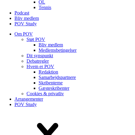
OL
Tennis
Podcast
Bliv medlem
POV Study
Om POV
Støt POV
Bliv medlem
Medlems­betingelser
Dit synspunkt
Debatregler
Hvem er POV
Redaktion
Samarbejdspartnere
Skribenterne
Gæsteskribenter
Cookies & privatliv
Arrangementer
POV Study