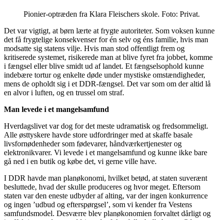
Pionier-optræden fra Klara Fleischers skole. Foto: Privat.
Det var vigtigt, at børn lærte at frygte autoriteter. Som voksen kunne
det få frygtelige konsekvenser for én selv og éns familie, hvis man
modsatte sig statens vilje. Hvis man stod offentligt frem og
kritiserede systemet, risikerede man at blive fyret fra jobbet, komme
i fængsel eller blive smidt ud af landet. Et fængselsophold kunne
indebære tortur og enkelte døde under mystiske omstændigheder,
mens de opholdt sig i et DDR-fængsel. Det var som om der altid lå
en alvor i luften, og en trussel om straf.
Man levede i et mangelsamfund
Hverdagslivet var dog for det meste udramatisk og fredsommeligt.
Alle østtyskere havde store udfordringer med at skaffe basale
livsfornødenheder som fødevarer, håndværkertjenester og
elektronikvarer. Vi levede i et mangelsamfund og kunne ikke bare
gå ned i en butik og købe det, vi gerne ville have.
I DDR havde man planøkonomi, hvilket betød, at staten suverænt
besluttede, hvad der skulle produceres og hvor meget. Eftersom
staten var den eneste udbyder af alting, var der ingen konkurrence
og ingen ’udbud og efterspørgsel’, som vi kender fra Vestens
samfundsmodel. Desværre blev planøkonomien forvaltet dårligt og