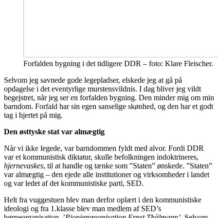
Forfalden bygning i det tidligere DDR – foto: Klare Fleischer.
Selvom jeg savnede gode legepladser, elskede jeg at gå på
opdagelse i det eventyrlige murstensvildnis. I dag bliver jeg vildt
begejstret, når jeg ser en forfalden bygning. Den minder mig om min
barndom. Forfald har sin egen sanselige skønhed, og den har et godt
tag i hjertet på mig.
Den østtyske stat var almægtig
Når vi ikke legede, var barndommen fyldt med alvor. Fordi DDR
var et kommunistisk diktatur, skulle befolkningen indoktrineres,
hjernevaskes
, til at handle og tænke som ”Staten” ønskede. ”Staten”
var almægtig – den ejede alle institutioner og virksomheder i landet
og var ledet af det kommunistiske parti, SED.
Helt fra vuggestuen blev man derfor oplært i den kommunistiske
ideologi og fra 1.klasse blev man medlem af SED’s
børneorganisation, ’
Pionierorganisation
Ernst Thälmann’
. Selvom