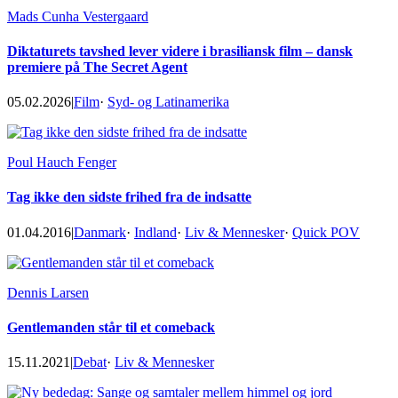
Mads Cunha Vestergaard
Diktaturets tavshed lever videre i brasiliansk film – dansk
premiere på The Secret Agent
05.02.2026
|
Film
·
Syd- og Latinamerika
Poul Hauch Fenger
Tag ikke den sidste frihed fra de indsatte
01.04.2016
|
Danmark
·
Indland
·
Liv & Mennesker
·
Quick POV
Dennis Larsen
Gentlemanden står til et comeback
15.11.2021
|
Debat
·
Liv & Mennesker