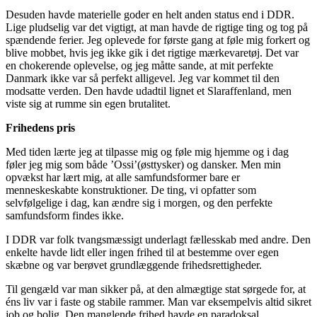
Desuden havde materielle goder en helt anden status end i DDR.
Lige pludselig var det vigtigt, at man havde de rigtige ting og tog på
spændende ferier. Jeg oplevede for første gang at føle mig forkert og
blive mobbet, hvis jeg ikke gik i det rigtige mærkevaretøj. Det var
en chokerende oplevelse, og jeg måtte sande, at mit perfekte
Danmark ikke var så perfekt alligevel. Jeg var kommet til den
modsatte verden. Den havde udadtil lignet et Slaraffenland, men
viste sig at rumme sin egen brutalitet.
Frihedens pris
Med tiden lærte jeg at tilpasse mig og føle mig hjemme og i dag
føler jeg mig som både ’Ossi’(østtysker) og dansker. Men min
opvækst har lært mig, at alle samfundsformer bare er
menneskeskabte konstruktioner. De ting, vi opfatter som
selvfølgelige i dag, kan ændre sig i morgen, og den perfekte
samfundsform findes ikke.
I DDR var folk tvangsmæssigt underlagt fællesskab med andre. Den
enkelte havde lidt eller ingen frihed til at bestemme over egen
skæbne og var berøvet grundlæggende frihedsrettigheder.
Til gengæld var man sikker på, at den almægtige stat sørgede for, at
éns liv var i faste og stabile rammer. Man var eksempelvis altid sikret
job og bolig. Den manglende frihed havde en paradoksal