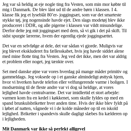
Jeg var så heldig at eje nogle ting fra Vesten, som min mor købte til
mig i Danmark. De blev lånt ud til de andre børn i klassen. I 4.
klasse fik jeg et lyseblåt 80’er- joggingsæt, som var det smarteste
stykke tøj, jeg nogensinde havde ejet. Den slags modetøj blev ikke
produceret i DDR, og alle pigerne i klassen var vildt misundelige.
Derfor delte jeg mit joggingsæt med dem, så vi gik i det på skift. Til
sidst spurgte lærerne, hvem der egentlig ejede joggingsættet.
Det var en selvfølge at dele, det var sådan vi gjorde. Muligvis var
jeg blevet ekskluderet fra fællesskabet, hvis jeg havde siddet alene
med mine flotte ting fra Vesten. Jeg ved det ikke, men det var aldrig
et problem eller noget, jeg tænkte over.
Set med danske øjne var vores hverdag på mange måder primitiv og
gammeldags. Jeg voksede op i et ganske almindeligt østtysk hjem,
hvor vi hverken havde telefon eller velfungerende varme i boligen. I
modsætning til de fleste andre var vi dog så heldige, at vores
lejlighed havde centralvarme. Det var imidlertid et stort arbejde:
varmen kom fra en kedel i køkkenet, som skulle fyldes op med en
spand brunkulsbriketter hver anden time. Hvis der ikke blev fyldt på
i løbet af natten, vågnede vi i de kolde måneder op til en iskold
lejlighed. Briketter i spandevis skulle dagligt slæbes fra kælderen op
i lejligheden.
Mit Danmark var ikke så perfekt alligevel