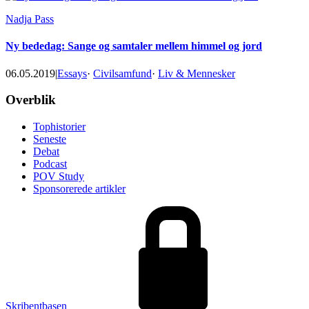
Nadja Pass
Ny bededag: Sange og samtaler mellem himmel og jord
06.05.2019
|
Essays
·
Civilsamfund
·
Liv & Mennesker
Footer
Overblik
Tophistorier
Seneste
Debat
Podcast
POV Study
Sponsorerede artikler
Skribentbasen