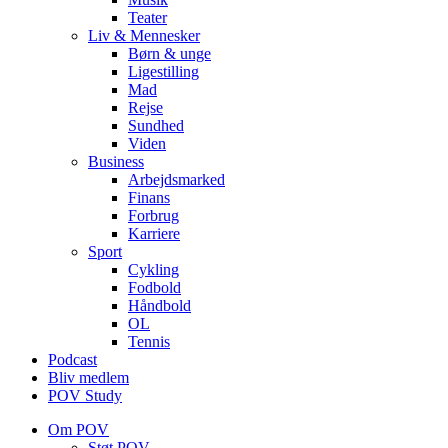
Teater
Liv & Mennesker
Børn & unge
Ligestilling
Mad
Rejse
Sundhed
Viden
Business
Arbejdsmarked
Finans
Forbrug
Karriere
Sport
Cykling
Fodbold
Håndbold
OL
Tennis
Podcast
Bliv medlem
POV Study
Om POV
Støt POV