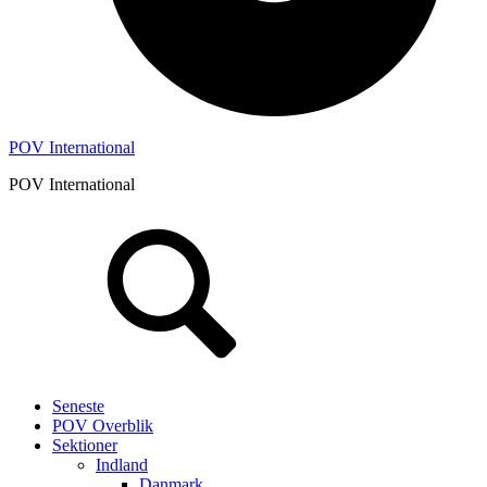
POV International
POV International
Header
Højre
Seneste
POV Overblik
Sektioner
Indland
Danmark