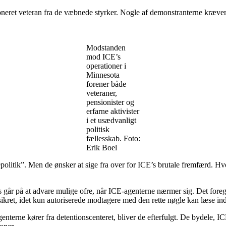
ioneret veteran fra de væbnede styrker. Nogle af demonstranterne kræve
Modstanden
mod ICE’s
operationer i
Minnesota
forener både
veteraner,
pensionister og
erfarne aktivister
i et usædvanligt
politisk
fællesskab. Foto:
Erik Boel
politik”. Men de ønsker at sige fra over for ICE’s brutale fremfærd. H
s går på at advare mulige ofre, når ICE-agenterne nærmer sig. Det foreg
 sikret, idet kun autoriserede modtagere med den rette nøgle kan læse in
terne kører fra detentionscenteret, bliver de efterfulgt. De bydele, ICE