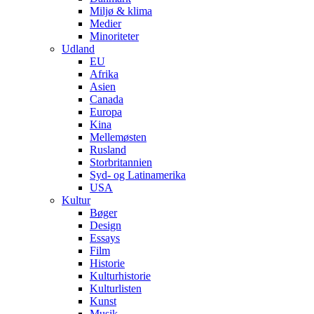
Miljø & klima
Medier
Minoriteter
Udland
EU
Afrika
Asien
Canada
Europa
Kina
Mellemøsten
Rusland
Storbritannien
Syd- og Latinamerika
USA
Kultur
Bøger
Design
Essays
Film
Historie
Kulturhistorie
Kulturlisten
Kunst
Musik