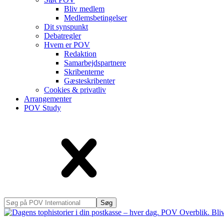
Bliv medlem
Medlems­betingelser
Dit synspunkt
Debatregler
Hvem er POV
Redaktion
Samarbejdspartnere
Skribenterne
Gæsteskribenter
Cookies & privatliv
Arrangementer
POV Study
Søg
på
POV