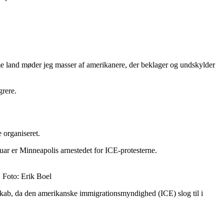
rme land møder jeg masser af amerikanere, der beklager og undskylder
igrere.
 organiseret.
uar er Minneapolis arnestedet for ICE-protesterne.
 Foto: Erik Boel
skab, da den amerikanske immigrationsmyndighed (ICE) slog til i