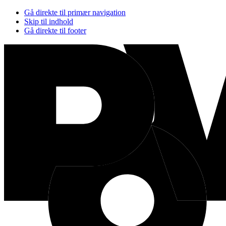
Gå direkte til primær navigation
Skip til indhold
Gå direkte til footer