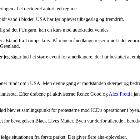
eringen af et decideret autoritært regime.
oldt vand i blodet. USA har før oplevet tilbageslag og fremdrift.
lig så det i Ungarn, kan en kurs mod autokratiet vendes.
ger afstand fra Trumps kurs. På mine månedlange rejser rundt i det eno
l Grønland.
 jeg sågar ind i et større event for amerikanere, der har besluttet at em
tioner rundt om i USA. Men denne gang er modstanden skærpet og bedre
 Minnesota. Efter drabene på aktivisterne Renée Good og
Alex Pretti
i jan
ød blev et samlingspunkt for protesterne mod ICE’s operationer i byen.
t for bevægelsen Black Lives Matter. Byen var derfor allerede i bered
 følge situationen fra første parket. Det giver flere aha-oplevelser.