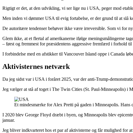
Rigtigt er det, at den udvikling, vi ser lige nu i USA, peger mod etabl
Men inden vi dømmer USA til evig fortabelse, er der grund til at slå k
De autoritære tendenser behøver ikke være irreversible. Som vi for ny
Glem ikke, at et flertal af amerikanerne ifølge meningsmålingerne ta
– først og fremmest for præsidentens aggressive fremfærd i forhold ti
I forbindelse med en afstikker til Vancouver Island oppe i Canada løber
Aktivisternes netværk
Da jeg sidst var i USA i foråret 2025, var der anti-Trump-demonstra
Jeg vælger at stå af toget i The Twin Cities (St. Paul-Minneapolis) i
Et mindesmærke for Alex Pretti på gaden i Minneapolis. Hans d
I 2020 blev George Floyd dræbt i byen, og Minneapolis blev epicentre
januar.
Jeg bliver indkvarteret hos et par af aktivisterne og får mulighed for at