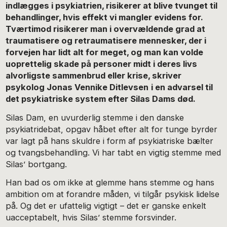
indlægges i psykiatrien, risikerer at blive tvunget til
behandlinger, hvis effekt vi mangler evidens for.
Tværtimod risikerer man i overvældende grad at
traumatisere og retraumatisere mennesker, der i
forvejen har lidt alt for meget, og
man kan volde
uoprettelig skade på personer midt i deres livs
alvorligste sammenbrud eller krise, skriver
psykolog Jonas Vennike Ditlevsen
i en advarsel til
det psykiatriske system efter Silas Dams død.
Silas Dam, en uvurderlig stemme i den danske
psykiatridebat, opgav håbet efter alt for tunge byrder
var lagt på hans skuldre i form af psykiatriske bælter
og tvangsbehandling. Vi har tabt en vigtig stemme med
Silas’ bortgang.
Han bad os om ikke at glemme hans stemme og hans
ambition om at forandre måden, vi tilgår psykisk lidelse
på. Og det er ufattelig vigtigt – det er ganske enkelt
uacceptabelt, hvis Silas’ stemme forsvinder.