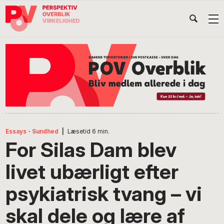
Gå
Skip
Gå
Head
direkte
til
direkte
til
indhold
til
Højr
primær
footer
Søg
på
navigation
POV
International
Essays
·
Sundhed
|
Læsetid
6
min.
For Silas Dam blev
livet ubærligt efter
psykiatrisk tvang – vi
skal dele og lære af