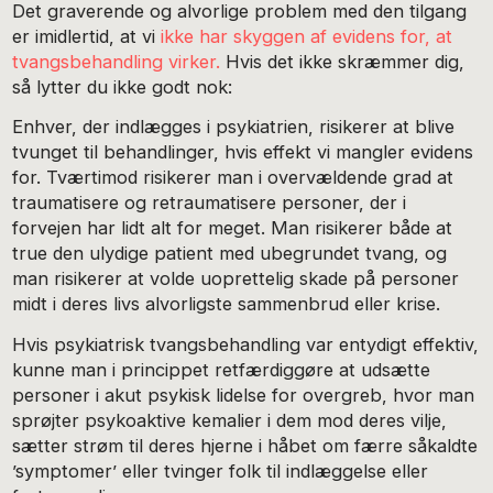
Det graverende og alvorlige problem med den tilgang
er imidlertid, at vi
ikke har skyggen af evidens for, at
tvangsbehandling virker.
Hvis det ikke skræmmer dig,
så lytter du ikke godt nok:
Enhver, der indlægges i psykiatrien, risikerer at blive
tvunget til behandlinger, hvis effekt vi mangler evidens
for. Tværtimod risikerer man i overvældende grad at
traumatisere og retraumatisere personer, der i
forvejen har lidt alt for meget. Man risikerer både at
true den ulydige patient med ubegrundet tvang, og
man risikerer at volde uoprettelig skade på personer
midt i deres livs alvorligste sammenbrud eller krise.
Hvis psykiatrisk tvangsbehandling var entydigt effektiv,
kunne man i princippet retfærdiggøre at udsætte
personer i akut psykisk lidelse for overgreb, hvor man
sprøjter psykoaktive kemalier i dem mod deres vilje,
sætter strøm til deres hjerne i håbet om færre såkaldte
’symptomer’ eller tvinger folk til indlæggelse eller