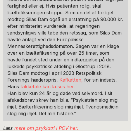
farlighed eller ej. Hvis patienten rolig, skal
bæltefikseringen stoppe. Som en del af forliget
modtog Silas Dam også en erstatning på 90.000 kr.
efter ministeriet vurderede, at regeringen
sandsynligvis ville tabe den retssag, som Silas Dam
havde anlagt ved den Europæiske
Menneskerettighedsdomston. Sagen var en klage
over en bæltefiksering på over 25 timer, som
havde fundet sted under en indlæggelse på den
lukkede psykiatriske afdeling i Glostrup i 2018.
Silas Dam modtog i april 2023 Retspolitisk
Forenings hæderspris,
Kafkatten,
for sin indsats.
Hans
takketale kan læses her.
Han blev kun 24 år og døde ved selvmord. I sit
afskedsbrev skrev han bl.a. “Psykiatrien slog mig
ihjel. Bælterfiksering slog mig ihjel. Tvangsmedicin
slog mig ihjel. Del min historie.”
Læs
mere om psykiatri i POV her.