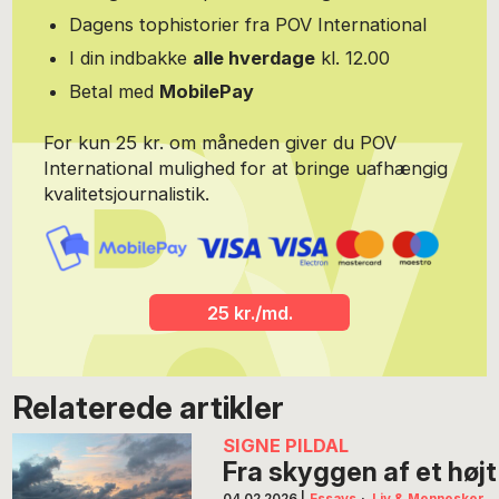
Dagens tophistorier fra POV International
I din indbakke
alle hverdage
kl. 12.00
Betal med
MobilePay
For kun 25 kr. om måneden giver du POV
International mulighed for at bringe uafhængig
kvalitetsjournalistik.
25 kr./md.
Relaterede artikler
SIGNE PILDAL
Fra skyggen af et højt
04.02.2026
|
Essays
·
Liv & Mennesker