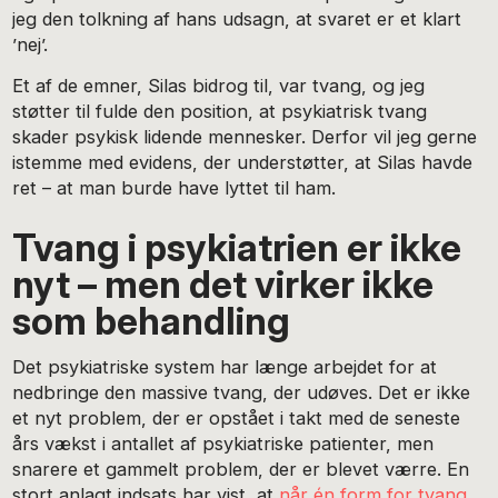
jeg den tolkning af hans udsagn, at svaret er et klart
’nej’.
Et af de emner, Silas bidrog til, var tvang, og jeg
støtter til fulde den position, at psykiatrisk tvang
skader psykisk lidende mennesker. Derfor vil jeg gerne
istemme med evidens, der understøtter, at Silas havde
ret – at man burde have lyttet til ham.
Tvang i psykiatrien er ikke
nyt – men det virker ikke
som behandling
Det psykiatriske system har længe arbejdet for at
nedbringe den massive tvang, der udøves. Det er ikke
et nyt problem, der er opstået i takt med de seneste
års vækst i antallet af psykiatriske patienter, men
snarere et gammelt problem, der er blevet værre. En
stort anlagt indsats har vist, at
når én form for tvang