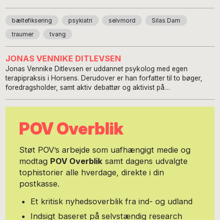
bæltefiksering
psykiatri
selvmord
Silas Dam
traumer
tvang
JONAS VENNIKE DITLEVSEN
Jonas Vennike Ditlevsen er uddannet psykolog med egen
terapipraksis i Horsens. Derudover er han forfatter til to bøger,
foredragsholder, samt aktiv debattør og aktivist på
psykiatriområdet.
POV Overblik
Støt POV’s arbejde som uafhængigt medie og
modtag
POV Overblik
samt dagens udvalgte
tophistorier alle hverdage, direkte i din
postkasse.
Et kritisk nyhedsoverblik fra ind- og udland
Indsigt baseret på selvstændig research