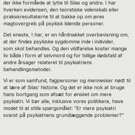
der ikke formåede at lytte til Silas og andre. I har
hverken evidensen, den teoretiske videnskab eller
praksisresultaterne til at bakke op om jeres
magtovergreb på psykisk lidende personer.
Det eneste, I har, er en hårdnakket overbevisning om,
at der findes psykiske sygdomme inde i individer,
som
skal
behandles. Og den vildfarelse koster mange
liv både i form af selvmord og for tidlige dødsfald af
andre årsager relateret til psykiatriens
behandlingsmetoder.
Vi er som samfund, fagpersoner og mennesker nødt til
at lære af Silas’ historie. Og det er ikke nok at bruge
hans bortgang som afsæt for ønsket om mere
psykiatri. Vi bør alle, inklusive vores politikere, have
modet til at stille spørgsmålet: “Er mere psykiatri
svaret på psykiatriens grundlæggende problemer?”