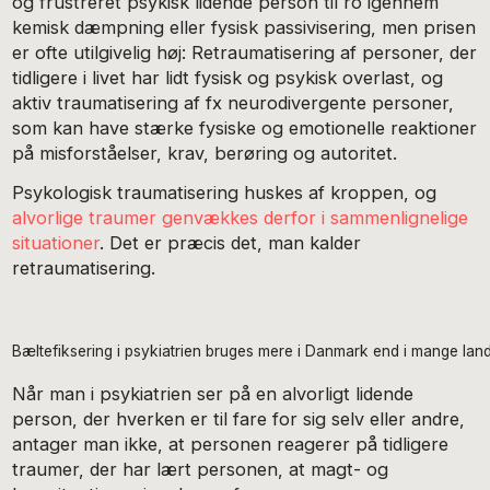
og frustreret psykisk lidende person til ro igennem
kemisk dæmpning eller fysisk passivisering, men prisen
er ofte utilgivelig høj: Retraumatisering af personer, der
tidligere i livet har lidt fysisk og psykisk overlast, og
aktiv traumatisering af fx neurodivergente personer,
som kan have stærke fysiske og emotionelle reaktioner
på misforståelser, krav, berøring og autoritet.
Psykologisk traumatisering huskes af kroppen, og
alvorlige traumer genvækkes derfor i sammenlignelige
situationer
. Det er præcis det, man kalder
retraumatisering.
Bæltefiksering i psykiatrien bruges mere i Danmark end i mange lan
Når man i psykiatrien ser på en alvorligt lidende
person, der hverken er til fare for sig selv eller andre,
antager man ikke, at personen reagerer på tidligere
traumer, der har lært personen, at magt- og