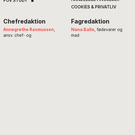
POV STUDY
COOKIES & PRIVATLIV
Chefredaktion
Fagredaktion
Annegrethe Rasmussen
,
Nana Balle
, fødevarer og
ansv. chef- og
mad
erhvervsredaktør
Hans Henrik Fafner
, udland
Alexander Meinertz
, adm.
Bjarke Larsen
, politik
chefredaktør
Eddie Michel
, musik
Isabella Miehe-Renard
,
Jourhavende
litteratur
Susanne Sayers
, videnskab
Michael Bernth
, digital
Mikkel Stolt
, filmredaktør
redaktør
Anne Juliette Ladegaard
,
redaktionschef