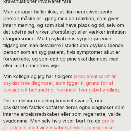
kravsituationer involverer fare.
Man antager heller ikke, at den neurodivergente
person måske er i gang med en reaktion, som giver
intern mening, og som skal have plads og tid, selv om
det udefra set virker uforståeligt eller vækker irritation
i fagpersonen. Med psykiatriens sygeliggørende
tilgang ser man desværre i stedet den psykisk lidende
person som en syg patient, hvis symptomer akut er
forværrede, og som død og pine skal dæmpes med
eller mod patientens vilje.
Min kollega og jeg har tidligere
problematiseret de
psykiatriske diagnoser, som ligger til grund for al
psykiatrisk behandling, herunder tvangsbehandling.
Der er desværre aldrig kommet svar på, om
psykiatrien faktisk opfatter deres egne diagnoser som
interne arbejdsredskaber eller som regelrette, valide
sygdomme. Men selv hvis vi ser bort fra de
grelle
problemer med videnskabeligheden i psykiatriske