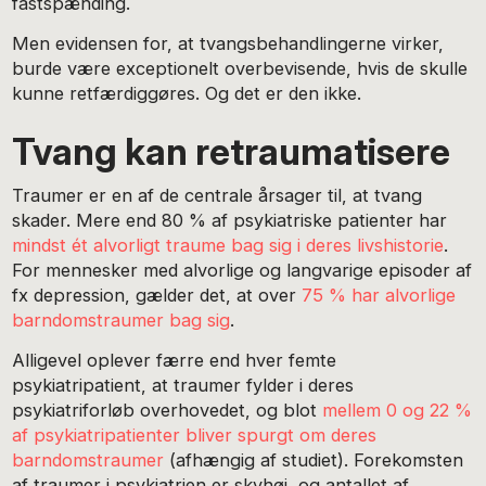
fastspænding.
Men evidensen for, at tvangsbehandlingerne virker,
burde være exceptionelt overbevisende, hvis de skulle
kunne retfærdiggøres. Og det er den ikke.
Tvang kan retraumatisere
Traumer er en af de centrale årsager til, at tvang
skader. Mere end 80 % af psykiatriske patienter har
mindst ét alvorligt traume bag sig i deres livshistorie
.
For mennesker med alvorlige og langvarige episoder af
fx depression, gælder det, at over
75 % har alvorlige
barndomstraumer bag sig
.
Alligevel oplever færre end hver femte
psykiatripatient, at traumer fylder i deres
psykiatriforløb overhovedet, og blot
mellem 0 og 22 %
af psykiatripatienter bliver spurgt om deres
barndomstraumer
(afhængig af studiet). Forekomsten
af traumer i psykiatrien er skyhøj, og antallet af