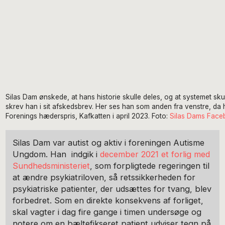
Silas Dam ønskede, at hans historie skulle deles, og at systemet sku
skrev han i sit afskedsbrev. Her ses han som anden fra venstre, da h
Forenings hæderspris, Kafkatten i april 2023. Foto:
Silas Dams Face
Silas Dam var autist og aktiv i foreningen Autisme
Ungdom. Han indgik i
december 2021 et forlig med
Sundhedsministeriet
, som forpligtede regeringen til
at ændre psykiatriloven, så retssikkerheden for
psykiatriske patienter, der udsættes for tvang, blev
forbedret. Som en direkte konsekvens af forliget,
skal vagter i dag fire gange i timen undersøge og
notere om en bæltefikseret patient udviser tegn på