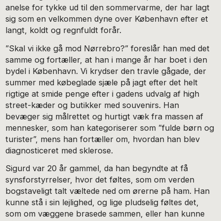
anelse for tykke ud til den sommervarme, der har lagt
sig som en velkommen dyne over København efter et
langt, koldt og regnfuldt forår.
”Skal vi ikke gå mod Nørrebro?” foreslår han med det
samme og fortæller, at han i mange år har boet i den
bydel i København. Vi krydser den travle gågade, der
summer med købeglade sjæle på jagt efter det helt
rigtige at smide penge efter i gadens udvalg af high
street-kæder og butikker med souvenirs. Han
bevæger sig målrettet og hurtigt væk fra massen af
mennesker, som han kategoriserer som ”fulde børn og
turister”, mens han fortæller om, hvordan han blev
diagnosticeret med sklerose.
Sigurd var 20 år gammel, da han begyndte at få
synsforstyrrelser, hvor det føltes, som om verden
bogstaveligt talt væltede ned om ørerne på ham. Han
kunne stå i sin lejlighed, og lige pludselig føltes det,
som om væggene brasede sammen, eller han kunne