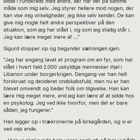
sidde i rundkreds med andre, der har det på samme
måde som mig selv. Jeg styrer hellere mod nogen, der
kan vise mig virkeligheder, jeg ikke selv kender. De kan
give mig nogle helt andre perspektiver på den
situation, som jeg har stået i, og som jeg stadig står i.
Jeg kan lære meget mere af …”
Sigurd stopper op og begynder sætningen igen.
”Jeg har engang lavet et program om en fyr, som har
slået i hvert fald 2.000 uskyldige mennesker ihjel i
Libanon under borgerkrigen. Dengang var han helt
forskruet og decideret ondskabsfuld, men nu er han
blevet omvendt og beder folk om tilgivelse. Han kan
lære mig meget mere, end jeg kan lære af at sidde hos
en psykolog. Jeg ved ikke hvorfor, men det er bare
sådan, jeg fungerer.”
Han kigger op i trækronerne på kirkegården, og vi er
ved vejs ende.