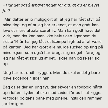
–
Har det også ændret noget for dig, at du er blevet
far?
”Min datter er jo muliggjort af, at jeg har fået styr på
mine ting, og af at jeg har erkendt, at man godt kan
leve et mere afbalanceret liv. Man kan godt have det
vildt, men det kan man ikke hele tiden. Igennem de
sidste 14 år har jeg fået et kæmpe high ud af at være
på kanten. Jeg har gjort alle mulige fucked op ting på
mine rejser, som også har bragt mig meget i fare, og
jeg har fået et kick ud af det,” siger han og rejser sig
op.
”Jeg har lidt ondt i ryggen. Men du skal endelig bare
blive siddende,” siger han.
Bag os er der en ung fyr, der skyder en fodbold hårdt
op i luften. Lyden af sko mod læder får os til at kigge.
Vi følger boldens bane med øjnene, indtil den rammer
jorden igen.