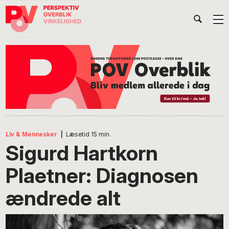
Gå
Skip
Gå
Head
direkte
til
direkte
til
indhold
til
Højr
primær
footer
Søg
på
navigation
POV
International
Liv & Mennesker
|
Læsetid
15
min.
Sigurd Hartkorn
Plaetner: Diagnosen
ændrede alt