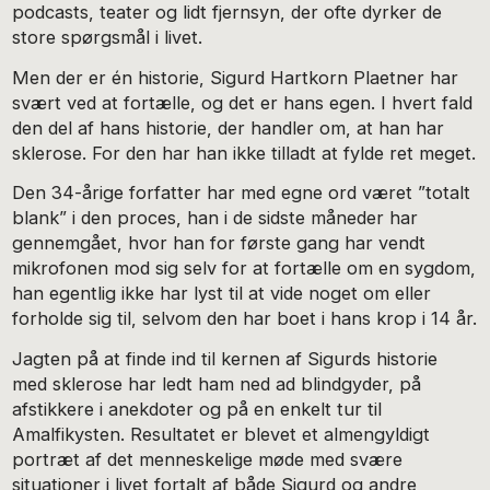
podcasts, teater og lidt fjernsyn, der ofte dyrker de
store spørgsmål i livet.
Men der er én historie, Sigurd Hartkorn Plaetner har
svært ved at fortælle, og det er hans egen. I hvert fald
den del af hans historie, der handler om, at han har
sklerose. For den har han ikke tilladt at fylde ret meget.
Den 34-årige forfatter har med egne ord været ”totalt
blank” i den proces, han i de sidste måneder har
gennemgået, hvor han for første gang har vendt
mikrofonen mod sig selv for at fortælle om en sygdom,
han egentlig ikke har lyst til at vide noget om eller
forholde sig til, selvom den har boet i hans krop i 14 år.
Jagten på at finde ind til kernen af Sigurds historie
med sklerose har ledt ham ned ad blindgyder, på
afstikkere i anekdoter og på en enkelt tur til
Amalfikysten. Resultatet er blevet et almengyldigt
portræt af det menneskelige møde med svære
situationer i livet fortalt af både Sigurd og andre