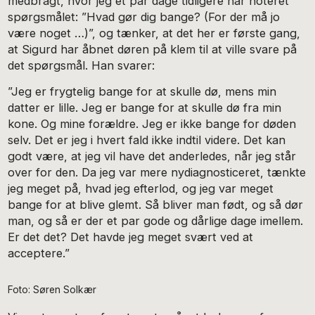
medbragt, hvor jeg et par dage tidligere har noteret
spørgsmålet: ”Hvad gør dig bange? (For der må jo
være noget …)”, og tænker, at det her er første gang,
at Sigurd har åbnet døren på klem til at ville svare på
det spørgsmål. Han svarer:
”Jeg er frygtelig bange for at skulle dø, mens min
datter er lille. Jeg er bange for at skulle dø fra min
kone. Og mine forældre. Jeg er ikke bange for døden
selv. Det er jeg i hvert fald ikke indtil videre. Det kan
godt være, at jeg vil have det anderledes, når jeg står
over for den. Da jeg var mere nydiagnosticeret, tænkte
jeg meget på, hvad jeg efterlod, og jeg var meget
bange for at blive glemt. Så bliver man født, og så dør
man, og så er der et par gode og dårlige dage imellem.
Er det det? Det havde jeg meget svært ved at
acceptere.”
Foto: Søren Solkær