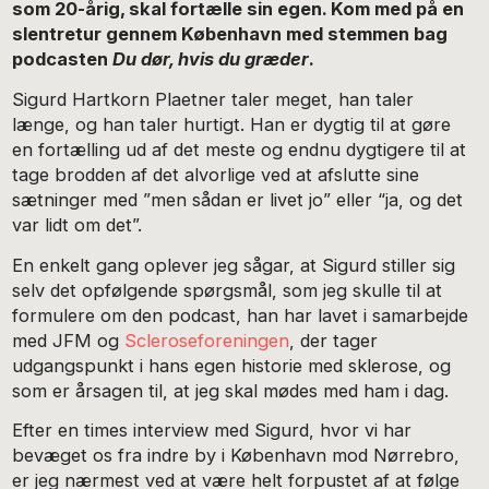
som 20-årig, skal fortælle sin egen. Kom med på en
slentretur gennem København med stemmen bag
podcasten
Du dør, hvis du græder
.
Sigurd Hartkorn Plaetner taler meget, han taler
længe, og han taler hurtigt. Han er dygtig til at gøre
en fortælling ud af det meste og endnu dygtigere til at
tage brodden af det alvorlige ved at afslutte sine
sætninger med ”men sådan er livet jo” eller “ja, og det
var lidt om det”.
En enkelt gang oplever jeg sågar, at Sigurd stiller sig
selv det opfølgende spørgsmål, som jeg skulle til at
formulere om den podcast, han har lavet i samarbejde
med JFM og
Sclerose­foreningen
, der tager
udgangspunkt i hans egen historie med sklerose, og
som er årsagen til, at jeg skal mødes med ham i dag.
Efter en times interview med Sigurd, hvor vi har
bevæget os fra indre by i København mod Nørrebro,
er jeg nærmest ved at være helt forpustet af at følge