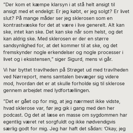
”Der kom et kæmpe klarsyn i at stå helt ansigt til
ansigt med et endeligt: Er jeg købt, er jeg solgt? Er livet
slut? På mange måder ser jeg sklerosen som en
kontrast­væske for det at være i live generelt. Alt kan
ske, intet kan ske. Det kan ske når som helst, og det
kan aldrig ske. Med sklerosen er der en større
sandsynlighed for, at det kommer til at ske, og det
fremskynder nogle erkendelser og nogle processer i
livet og i eksistensen,” siger Sigurd, mens vi går.
Vi har byttet travlheden på Strøget ud med travlheden
ved Nørreport, mens samtalen bevæger sig videre
mod, hvordan det er at skulle forholde sig til sklerose
gennem arbejdet med lydfortællingen.
”Det er gået op for mig, at jeg nærmest ikke vidste,
hvad sklerose var, før jeg gik i gang med den her
podcast. Og det at læse en masse om sygdommen har
egentlig været ret sorgfuldt og ikke nødvendigvis
særlig godt for mig. Jeg har haft det sådan: ’Okay, jeg