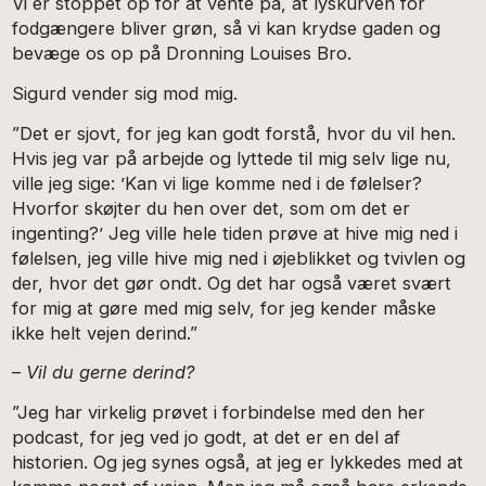
Vi er stoppet op for at vente på, at lyskurven for
fodgængere bliver grøn, så vi kan krydse gaden og
bevæge os op på Dronning ­Louises Bro.
Sigurd vender sig mod mig.
”Det er sjovt, for jeg kan godt forstå, hvor du vil hen.
Hvis jeg var på arbejde og lyttede til mig selv lige nu,
ville jeg sige: ’Kan vi lige komme ned i de følelser?
Hvorfor skøjter du hen over det, som om det er
ingenting?’ Jeg ville hele tiden prøve at hive mig ned i
følelsen, jeg ville hive mig ned i øjeblikket og tvivlen og
der, hvor det gør ondt. Og det har også været svært
for mig at gøre med mig selv, for jeg kender måske
ikke helt vejen derind.”
–
Vil du gerne derind?
”Jeg har virkelig prøvet i forbindelse med den her
podcast, for jeg ved jo godt, at det er en del af
historien. Og jeg synes også, at jeg er lykkedes med at