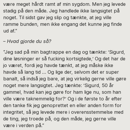
være meget hårdt ramt af min sygdom. Men jeg levede
stadig på den måde. Jeg handlede ikke langsigtet på
noget. Til sidst gav jeg slip og tænkte, at jeg ville
ramme bunden, men ikke engang det kunne jeg finde
ud af.”
–
Hvad gjorde du så?
”Jeg sad på min bagtrappe en dag og tænkte: ’Sigurd,
dine løsninger er så fucking kortsigtede,’ Og det har de
jo været, fordi jeg havde tænkt, at jeg måske ikke
havde så lang tid … Og lige der, selvom det er super
banalt, så indså jeg bare, at jeg virkelig gerne ville gøre
noget mere langsigtet. Jeg tænkte: ’Sigurd, 50 år
gammel, hvad kan jeg gøre for ham lige nu, som han
ville være taknemmelig for?’ Og i de første to år efter
den tanke fik jeg genoprettet en eller anden form for
integritet, så jeg levede mere i overensstemmelse med
de ting, jeg troede på, og den måde, jeg gerne ville
være i verden på.”