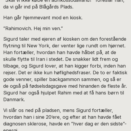
”Skal vi ikke købe en abrikossodavand?” foreslår han,
da vi går ind på Blågårds Plads.
Han går hjemmevant mod en kiosk.
”Rahimovich. Hej min ven.”
Sigurd taler med ejeren af kiosken om den forestående
flytning til New York, der venter lige rundt om hjørnet.
Han fortæller, hvordan han havde håbet på, at de
skulle flytte til Iran i stedet. De snakker lidt frem og
tilbage, og Sigurd lover, at han kigger forbi, inden han
rejser. Det er ikke kun høflighedsfraser. De to er faktisk
gode venner, spiller backgammon sammen, og så er
de også på fødselsdagsgave med hinanden de fleste år.
Sigurd har også hjulpet Rahim med at få hans børn til
Danmark.
Vi slår os ned på pladsen, mens Sigurd fortæller,
hvordan han i sine 20’ere, og efter at han havde fået
diagnosen sklerose, havde en ”hver dag er den sidste”-
energi.