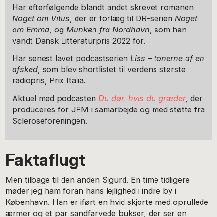
Har efterfølgende blandt andet skrevet romanen
Noget om Vitus
, der er forlæg til DR-serien
Noget
om Emma
, og
Munken fra Nordhavn
, som han
vandt Dansk Litteraturpris 2022 for.
Har ­senest lavet podcastserien
Liss – tonerne af en
­afsked
, som blev shortlistet til verdens største
radiopris, Prix Italia.
Aktuel med podcasten
Du dør, hvis du græder
, der
produceres for JFM i samarbejde og med støtte fra
Scleroseforeningen.
Faktaflugt
Men tilbage til den anden Sigurd. En time tidligere
møder jeg ham foran hans lejlighed i indre by i
København. Han er iført en hvid skjorte med oprullede
ærmer og et par sandfarvede bukser, der ser en