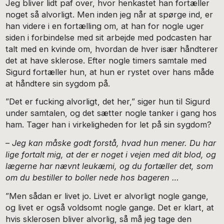
Jeg bliver lidt paf over, hvor henkastet han fortæller
noget så alvorligt. Men inden jeg når at spørge ind, er
han videre i en fortælling om, at han for nogle uger
siden i forbindelse med sit arbejde med podcasten har
talt med en kvinde om, hvordan de hver især håndterer
det at have sklerose. Efter nogle timers ­samtale med
Sigurd fortæller hun, at hun er rystet over hans måde
at håndtere sin sygdom på.
”Det er fucking alvorligt, det her,” siger hun til Sigurd
under samtalen, og det sætter nogle tanker i gang hos
ham. Tager han i virkeligheden for let på sin sygdom?
–
Jeg kan måske godt forstå, hvad hun mener. Du har
lige fortalt mig, at der er noget i vejen med dit blod, og
lægerne har nævnt leukæmi, og du fortæller det, som
om du bestiller to boller nede hos bageren …
”Men sådan er livet jo. Livet er alvorligt nogle gange,
og livet er også voldsomt nogle gange. Det er klart, at
hvis sklerosen bliver alvorlig, så må jeg tage den