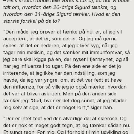
–
Hvis vi skal runde hele vores snak af, så har vi både
talt om, hvordan den 20-årige Sigurd tænkte, og
hvordan den 34-årige Sigurd tænker. Hvad er den
største forskel på de to?
”Den måde, jeg prøver at tænke på nu, er, at jeg vil
acceptere, at det er, som det er. Og jeg må gerne
synes, at det er nederen, at jeg bliver syg, når jeg
tager min medicin, og det sænker mit immunforsvar, så
jeg bare skal kigge på en, der nyser i fjernsynet, og så
har jeg influenza i to uger. På den ene side er det jo
irriterende, at jeg ikke har den indstilling, som jeg
havde, da jeg var yngre, om, at det var fedt at have
den influenza, for så ville jeg jo også mærke, hvordan
det var at blive rask igen. Men på den anden side
tænker jeg: ’Gud, hvor er det dog sundt, at jeg tillader
mig selv at sige, at det er noget lort’,” siger han.
”Der er intet fedt ved den alvorlige del af sklerose. Og
det er nok et meget godt tegn, at jeg tænker sådan nu.
Et sundt tegn. For mig. Og i forhold til min udvikling og