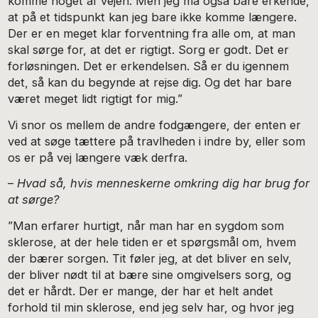
komme noget af vejen. Men jeg må også bare erkende,
at på et tidspunkt kan jeg bare ikke komme længere.
Der er en meget klar forventning fra alle om, at man
skal sørge for, at det er rigtigt. Sorg er godt. Det er
forløsningen. Det er erkendelsen. Så er du igennem
det, så kan du begynde at rejse dig. Og det har bare
været meget lidt rigtigt for mig.”
Vi snor os mellem de andre fodgængere, der enten er
ved at søge tættere på travlheden i indre by, eller som
os er på vej længere væk derfra.
–
Hvad så, hvis menneskerne omkring dig har brug for
at sørge?
”Man erfarer hurtigt, når man har en sygdom som
sklerose, at der hele tiden er et spørgsmål om, hvem
der bærer sorgen. Tit føler jeg, at det bliver en selv,
der bliver nødt til at bære sine ­om­givelsers sorg, og
det er hårdt. Der er mange, der har et helt andet
forhold til min sklerose, end jeg selv har, og hvor jeg