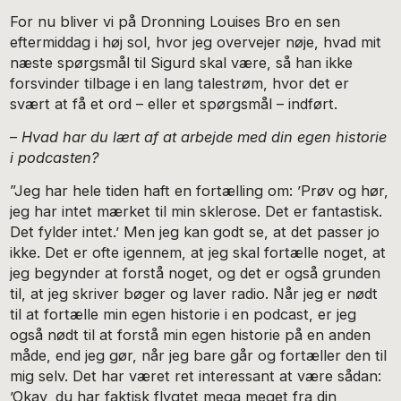
For nu bliver vi på Dronning Louises Bro en sen
eftermiddag i høj sol, hvor jeg overvejer nøje, hvad mit
næste spørgsmål til Sigurd skal være, så han ikke
forsvinder tilbage i en lang talestrøm, hvor det er
svært at få et ord – eller et spørgsmål – indført.
–
Hvad har du lært af at arbejde med din egen historie
i podcasten?
”Jeg har hele tiden haft en fortælling om: ’Prøv og hør,
jeg har intet mærket til min sklerose. Det er fantastisk.
Det fylder intet.’ Men jeg kan godt se, at det passer jo
ikke. Det er ofte igennem, at jeg skal fortælle noget, at
jeg begynder at forstå noget, og det er også grunden
til, at jeg skriver bøger og laver radio. Når jeg er nødt
til at fortælle min egen historie i en podcast, er jeg
også nødt til at forstå min egen historie på en anden
måde, end jeg gør, når jeg bare går og fortæller den til
mig selv. Det har været ret interessant at være sådan:
’Okay, du har faktisk flygtet mega meget fra din