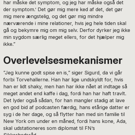
har måske det symptom, og jeg har måske også det
der symptom.’ Det gør mig mere ked af det, det gør
mig mere ængstelig, og det gør mig mindre
nærværende i mine relationer, hvis jeg hele tiden skal
gå og bekymre mig om mig selv. Derfor dyrker jeg ikke
min sygdom særlig meget ellers, for det hjælper mig
ikke.”
Overlevelsesmekanismer
”Jeg kunne godt spise en is,” siger Sigurd, da vi går
forbi Torve­hallerne. Han har lige undskyldt for, hvis
han er lidt shaky, men han har ikke nået at indtage så
meget andet end kaffe i dag, fordi han har haft travlt.
Det lyder også sådan, for han mangler stadig at lave
en god bid af podcasten færdig, hans etårige datter er
syg i de her dage, og så flytter han med sin familie til
New York om under en måned, fordi hans kone, Ada,
skal udstationeres som diplomat til FN’s
Sikkerhedsråd.