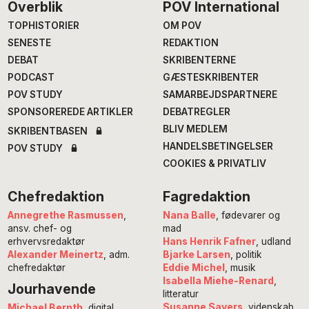
Footer
Overblik
POV International
TOPHISTORIER
OM POV
SENESTE
REDAKTION
DEBAT
SKRIBENTERNE
PODCAST
GÆSTESKRIBENTER
POV STUDY
SAMARBEJDSPARTNERE
SPONSOREREDE ARTIKLER
DEBATREGLER
BLIV MEDLEM
SKRIBENTBASEN
HANDELSBETINGELSER
POV STUDY
COOKIES & PRIVATLIV
Chefredaktion
Fagredaktion
Annegrethe Rasmussen
,
Nana Balle
, fødevarer og
ansv. chef- og
mad
erhvervsredaktør
Hans Henrik Fafner
, udland
Alexander Meinertz
, adm.
Bjarke Larsen
, politik
chefredaktør
Eddie Michel
, musik
Isabella Miehe-Renard
,
Jourhavende
litteratur
Susanne Sayers
, videnskab
Michael Bernth
, digital