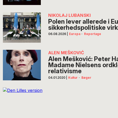
NIKOLAJ LUBANSKI
Polen lever allerede i 
sikkerhedspolitiske vir
06.08.2026
|
Europa
·
Reportage
ALEN MEŠKOVIĆ
Alen Mešković: Peter H
Madame Nielsens ordk
relativisme
04.01.2020
|
Kultur
·
Bøger