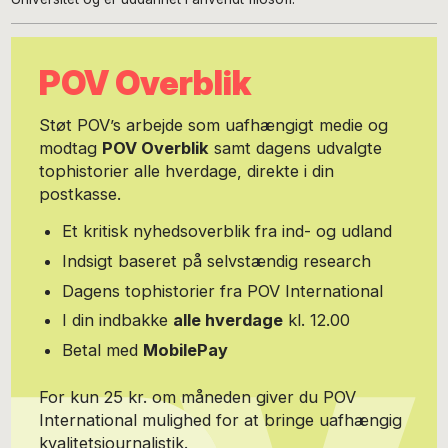
POV Overblik
Støt POV’s arbejde som uafhængigt medie og
modtag
POV Overblik
samt dagens udvalgte
tophistorier alle hverdage, direkte i din
postkasse.
Et kritisk nyhedsoverblik fra ind- og udland
Indsigt baseret på selvstændig research
Dagens tophistorier fra POV International
I din indbakke
alle hverdage
kl. 12.00
Betal med
MobilePay
For kun 25 kr. om måneden giver du POV
International mulighed for at bringe uafhængig
kvalitetsjournalistik.