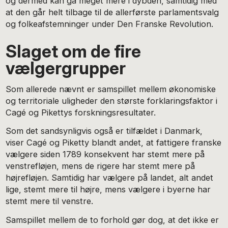
og dermed kan gå meget mere i dybden, samtidig med
at den går helt tilbage til de allerførste parlamentsvalg
og folkeafstemninger under Den Franske Revolution.
Slaget om de fire
vælgergrupper
Som allerede nævnt er samspillet mellem økonomiske
og territoriale uligheder den største forklaringsfaktor i
Cagé og Pikettys forskningsresultater.
Som det sandsynligvis også er tilfældet i Danmark,
viser Cagé og Piketty blandt andet, at fattigere franske
vælgere siden 1789 konsekvent har stemt mere på
venstrefløjen, mens de rigere har stemt mere på
højrefløjen. Samtidig har vælgere på landet, alt andet
lige, stemt mere til højre, mens vælgere i byerne har
stemt mere til venstre.
Samspillet mellem de to forhold gør dog, at det ikke er