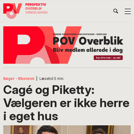
Gå
Skip
Gå
Head
direkte
til
direkte
til
indhold
til
Højr
primær
footer
Søg
på
navigation
POV
International
Bøger
·
Økonomi
|
Læsetid
5
min.
Cagé og Piketty:
Vælgeren er ikke herre
i eget hus