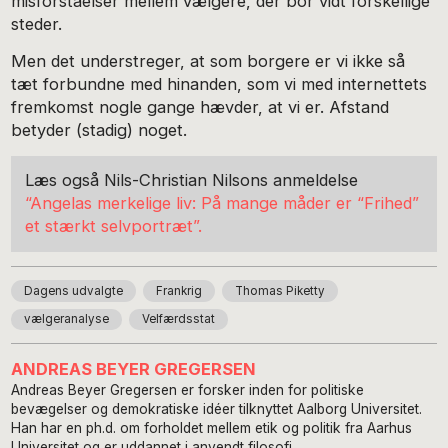
misforståelser mellem vælgere, der bor vidt forskellige
steder.
Men det understreger, at som borgere er vi ikke så
tæt forbundne med hinanden, som vi med internettets
fremkomst nogle gange hævder, at vi er. Afstand
betyder (stadig) noget.
Læs også Nils-Christian Nilsons anmeldelse
“Angelas merkelige liv: På mange måder er “Frihed”
et stærkt selvportræt”.
Dagens udvalgte
Frankrig
Thomas Piketty
vælgeranalyse
Velfærdsstat
ANDREAS BEYER GREGERSEN
Andreas Beyer Gregersen er forsker inden for politiske
bevægelser og demokratiske idéer tilknyttet Aalborg Universitet.
Han har en ph.d. om forholdet mellem etik og politik fra Aarhus
Universitet og er uddannet i anvendt filosofi.