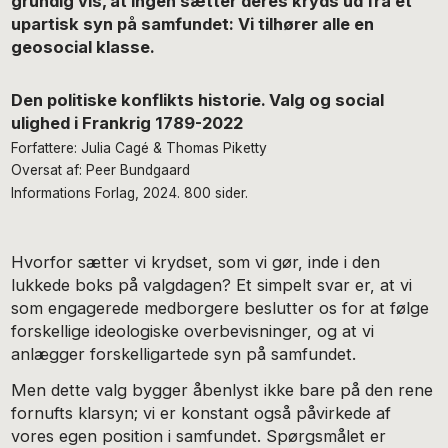
grundig vis, at ingen sætter deres kryds ud fra et
upartisk syn på samfundet: Vi tilhører alle en
geosocial klasse.
Den politiske konflikts historie. Valg og social
ulighed i Frankrig 1789-2022
Forfattere: Julia Cagé & Thomas Piketty
Oversat af: Peer Bundgaard
Informations Forlag, 2024. 800 sider.
Hvorfor sætter vi krydset, som vi gør, inde i den
lukkede boks på valgdagen? Et simpelt svar er, at vi
som engagerede medborgere beslutter os for at følge
forskellige ideologiske overbevisninger, og at vi
anlægger forskelligartede syn på samfundet.
Men dette valg bygger åbenlyst ikke bare på den rene
fornufts klarsyn; vi er konstant også påvirkede af
vores egen position i samfundet. Spørgsmålet er