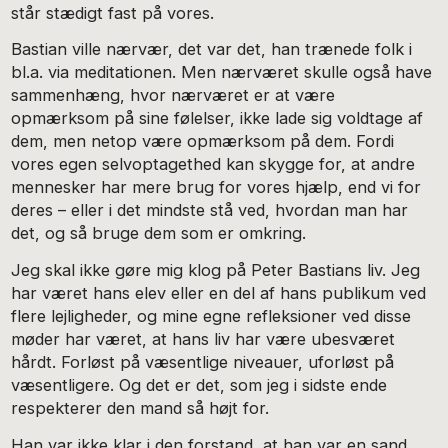
står stædigt fast på vores.
Bastian ville nærvær, det var det, han trænede folk i
bl.a. via meditationen. Men nærværet skulle også have
sammenhæng, hvor nærværet er at være
opmærksom på sine følelser, ikke lade sig voldtage af
dem, men netop være opmærksom på dem. Fordi
vores egen selvoptagethed kan skygge for, at andre
mennesker har mere brug for vores hjælp, end vi for
deres – eller i det mindste stå ved, hvordan man har
det, og så bruge dem som er omkring.
Jeg skal ikke gøre mig klog på Peter Bastians liv. Jeg
har været hans elev eller en del af hans publikum ved
flere lejligheder, og mine egne refleksioner ved disse
møder har været, at hans liv har være ubesværet
hårdt. Forløst på væsentlige niveauer, uforløst på
væsentligere. Og det er det, som jeg i sidste ende
respekterer den mand så højt for.
Han var ikke klar i den forstand, at han var en sand