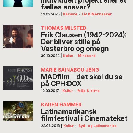
individuelt projekt eller et
fælles ansvar?
14.03.2025
|
Klumme
·
Liv & Mennesker
THOMAS MILSTED
Erik Clausen (1942-2024):
Der bliver stille på
Vesterbro og omegn
30.10.2024
|
Kultur
·
Mindeord
MARIE SAINABOU JENG
MADfilm – det skal du se
på CPH:DOX
12.03.2017
|
Kultur
·
Miljø & klima
KAREN HAMMER
Latinamerikansk
filmfestival i Cinemateket
22.06.2018
|
Kultur
·
Syd- og Latinamerika