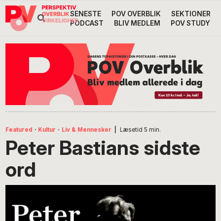
Gå
Skip
Gå
SENESTE
POV OVERBLIK
SEKTIONER
Header
direkte
til
direkte
PODCAST
BLIV MEDLEM
POV STUDY
til
indhold
til
Højre
primær
footer
Søg
på
navigation
POV
International
Featured
·
Kultur
·
Liv & Mennesker
|
Læsetid
5
min.
Peter Bastians sidste
ord