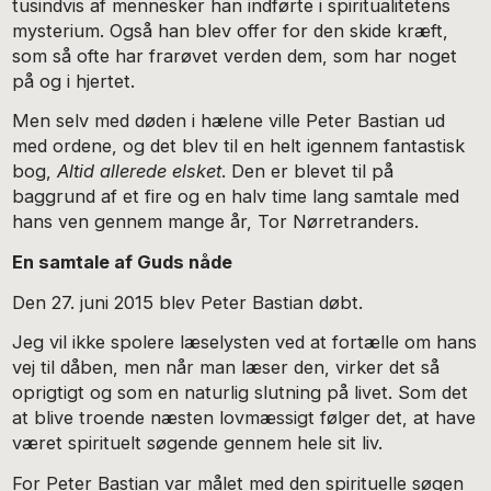
tusindvis af mennesker han indførte i spiritualitetens
mysterium. Også han blev offer for den skide kræft,
som så ofte har frarøvet verden dem, som har noget
på og i hjertet.
Men selv med døden i hælene ville Peter Bastian ud
med ordene, og det blev til en helt igennem fantastisk
bog,
Altid allerede elsket
. Den er blevet til på
baggrund af et fire og en halv time lang samtale med
hans ven gennem mange år, Tor Nørretranders.
En samtale af Guds nåde
Den 27. juni 2015 blev Peter Bastian døbt.
Jeg vil ikke spolere læselysten ved at fortælle om hans
vej til dåben, men når man læser den, virker det så
oprigtigt og som en naturlig slutning på livet. Som det
at blive troende næsten lovmæssigt følger det, at have
været spirituelt søgende gennem hele sit liv.
For Peter Bastian var målet med den spirituelle søgen