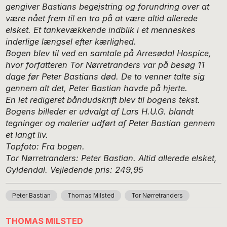
gengiver Bastians begejstring og forundring over at
være nået frem til en tro på at være altid allerede
elsket. Et tankevækkende indblik i et menneskes
inderlige længsel efter kærlighed.
Bogen blev til ved en samtale på Arresødal Hospice,
hvor forfatteren Tor Nørretranders var på besøg 11
dage før Peter Bastians død. De to venner talte sig
gennem alt det, Peter Bastian havde på hjerte.
En let redigeret båndudskrift blev til bogens tekst.
Bogens billeder er udvalgt af Lars H.U.G. blandt
tegninger og malerier udført af Peter Bastian gennem
et langt liv.
Topfoto: Fra bogen.
Tor Nørretranders: Peter Bastian. Altid allerede elsket,
Gyldendal. Vejledende pris: 249,95
Peter Bastian
Thomas Milsted
Tor Nørretranders
THOMAS MILSTED