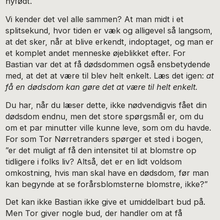
nyfødt.
Vi kender det vel alle sammen? At man midt i et
splitsekund, hvor tiden er væk og alligevel så langsom,
at det sker, når at blive erkendt, indoptaget, og man er
et komplet andet menneske øjeblikket efter. For
Bastian var det at få dødsdommen også ensbetydende
med, at det at være til blev helt enkelt. Læs det igen:
at
få en dødsdom kan gøre det at være til helt enkelt.
Du har, når du læser dette, ikke nødvendigvis fået din
dødsdom endnu, men det store spørgsmål er, om du
om et par minutter ville kunne leve, som om du havde.
For som Tor Nørretranders spørger et sted i bogen,
”er det muligt af få den intensitet til at blomstre op
tidligere i folks liv? Altså, det er en lidt voldsom
omkostning, hvis man skal have en dødsdom, før man
kan begynde at se forårsblomsterne blomstre, ikke?”
Det kan ikke Bastian ikke give et umiddelbart bud på.
Men Tor giver nogle bud, der handler om at få