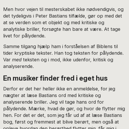
Men hvor vejen til mesterskabet ikke nødvendigvis, og
det tydeligvis i Peter Bastians tilfælde, gør op med det
at se verden som et objekt og med kritiske og
analytiske briller, forsøgte han bare at være. At tage
livet for pålydende.
Samme tilgang hjælp ham i forståelsen af Biblens til
tider kryptiske tekster. Han tog teksten for pålydende.
Var
med
teksten og i mod, ikke udenfor, kritisk og
analyserende.
En musiker finder fred i eget hus
Derfor er det her heller ikke en anmeldelse, for jeg
nægter at læse Bastians ord med kritiske og
analyserende briller. Jeg vil tage hans ord for
pålydende. Mærke, hvad de gør, og hvor de flytter mig
hen. For det er det, som jeg får ud af at læse Bastians
bog, først og fremmest at blive berørt, men også at
opleve hvordan den berørthed flytter mig, får mig i