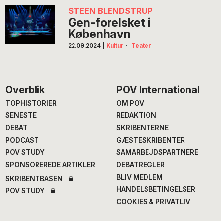
STEEN BLENDSTRUP
Gen-forelsket i
København
22.09.2024
|
Kultur
·
Teater
Footer
Overblik
POV International
TOPHISTORIER
OM POV
SENESTE
REDAKTION
DEBAT
SKRIBENTERNE
PODCAST
GÆSTESKRIBENTER
POV STUDY
SAMARBEJDSPARTNERE
SPONSOREREDE ARTIKLER
DEBATREGLER
BLIV MEDLEM
SKRIBENTBASEN
HANDELSBETINGELSER
POV STUDY
COOKIES & PRIVATLIV