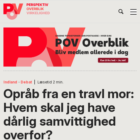
Gå
Skip
Gå
Head
direkte
til
direkte
til
indhold
til
Højr
primær
footer
Søg
på
navigation
POV
International
Indland
·
Debat
|
Læsetid
2
min.
Opråb fra en travl mor:
Hvem skal jeg have
dårlig samvittighed
overfor?