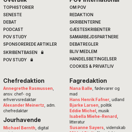
Footer
TOPHISTORIER
OM POV
SENESTE
REDAKTION
DEBAT
SKRIBENTERNE
PODCAST
GÆSTESKRIBENTER
POV STUDY
SAMARBEJDSPARTNERE
SPONSOREREDE ARTIKLER
DEBATREGLER
BLIV MEDLEM
SKRIBENTBASEN
HANDELSBETINGELSER
POV STUDY
COOKIES & PRIVATLIV
Chefredaktion
Fagredaktion
Annegrethe Rasmussen
,
Nana Balle
, fødevarer og
ansv. chef- og
mad
erhvervsredaktør
Hans Henrik Fafner
, udland
Alexander Meinertz
, adm.
Bjarke Larsen
, politik
chefredaktør
Eddie Michel
, musik
Isabella Miehe-Renard
,
Jourhavende
litteratur
Susanne Sayers
, videnskab
Michael Bernth
, digital