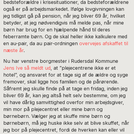
bedsteforældre i krisesituationer, da bedsteforældrene
også er på arbejdsmarkedet. Ifølge lovgivningen kan
jeg tidligst gå på pension, når jeg bliver 69 år, hvilket
betyder, at jeg nødvendigvis må melde pas, når mine
børn har brug for en hjælpende hånd til deres
feberramte børn. Og de skal heller ikke kalkulere med
en au-pair, da au pair-ordningen
overvejes afskaffet til
næste år
.
Nu har venstre borgmester i Rudersdal Kommune
Jens Ive så meldt ud
, at ”plejecentrene ikke er et
hotel”, og ansvaret for at tage sig af de ældre og syge
fremover, skal ligge hos familien og de pårørende.
Såfremt jeg skulle finde på at tage en fridag, inden jeg
bliver 69 år, kan jeg altså helt selv bestemme, om jeg
vil have dårlig samvittighed overfor min arbejdsgiver,
min mor på plejecentret eller mine børn og
børnebørn. Vælger jeg at skuffe mine børn og
børnebørn, må jeg huske ikke selv at blive skuffet, når
jeg bor på plejecentret, fordi de hverken kan eller vil