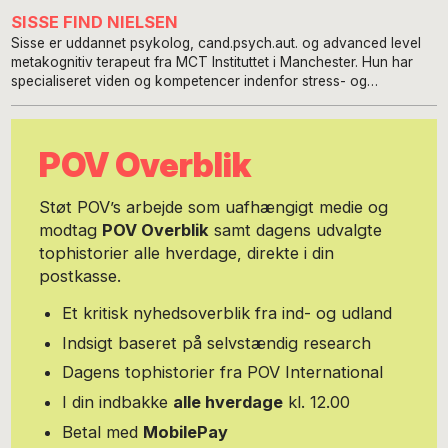
SISSE FIND NIELSEN
Sisse er uddannet psykolog, cand.psych.aut. og advanced level
metakognitiv terapeut fra MCT Instituttet i Manchester. Hun har
specialiseret viden og kompetencer indenfor stress- og
angstbehandling og er en erfaren foredragsholder og underviser i
mental sundhed og trivsel.
POV Overblik
Støt POV’s arbejde som uafhængigt medie og
modtag
POV Overblik
samt dagens udvalgte
tophistorier alle hverdage, direkte i din
postkasse.
Et kritisk nyhedsoverblik fra ind- og udland
Indsigt baseret på selvstændig research
Dagens tophistorier fra POV International
I din indbakke
alle hverdage
kl. 12.00
Betal med
MobilePay