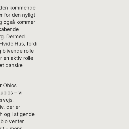
at den kommende
 for den nyligt
ig også kommer
skabende
urg. Dermed
 Hvide Hus, fordi
 blivende rolle
 en aktiv rolle
det danske
er Ohios
bios – vil
rvejs,
v, der er
h og i stigende
ubio venter
rit – mens