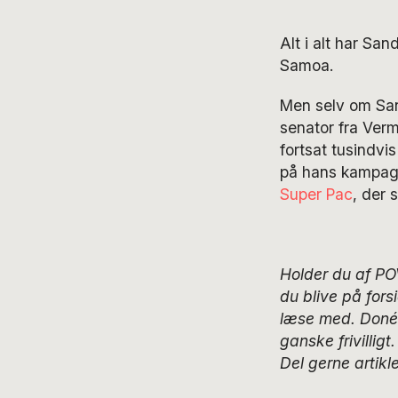
Alt i alt har Sa
Samoa.
Men selv om San
senator fra Verm
fortsat tusindvis
på hans kampagn
Super Pac
, der 
Holder du af PO
du blive på fors
læse med. Donér,
ganske frivillig
Del gerne
artik