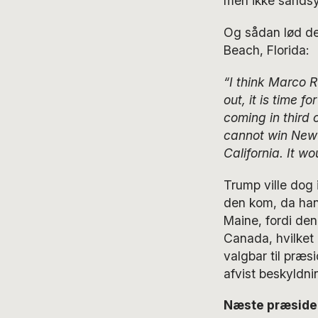
men ikke sandsyn
Og sådan lød de
Beach, Florida:
“I think Marco R
out, it is time 
coming in third 
cannot win New 
California. It w
Trump ville dog 
den kom, da han
Maine, fordi den
Canada, hvilket h
valgbar til præ
afvist beskyldni
Næste præsiden