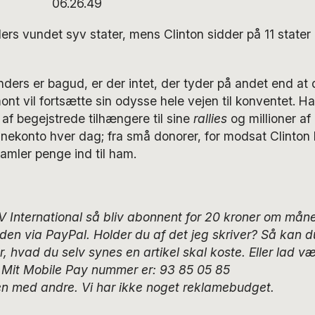
nders vundet syv stater, mens Clinton sidder på 11 state
ders er bagud, er der intet, der tyder på andet end at
ont vil fortsætte sin odysse hele vejen til konventet. H
 af begejstrede tilhængere til sine
rallies
og millioner af 
ekonto hver dag; fra små donorer, for modsat Clinton 
samler penge ind til ham.
V International så bliv abonnent for 20 kroner om mån
iden via PayPal. Holder du af det jeg skriver? Så kan du
 hvad du selv synes en artikel skal koste. Eller lad væ
t. Mit Mobile Pay nummer er: 93 85 05 85
len med andre. Vi har ikke noget reklamebudget.