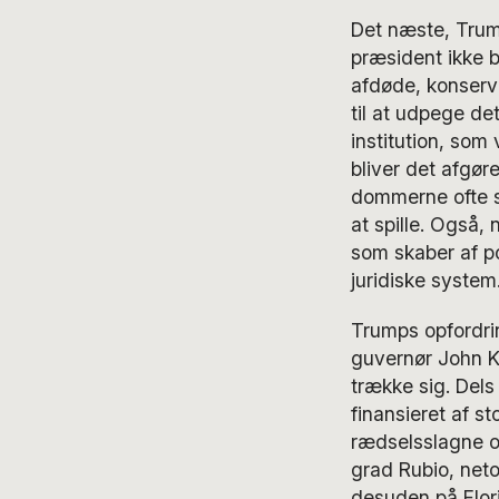
Det næste, Trum
præsident ikke 
afdøde, konserv
til at udpege d
institution, som
bliver det afgør
dommerne ofte si
at spille. Også, 
som skaber af po
juridiske system
Trumps opfordrin
guvernør John Ka
trække sig. Dels
finansieret af s
rædselsslagne ov
grad Rubio, neto
desuden på Flori