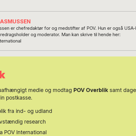
RASMUSSEN
en er chefredaktør for og medstifter af POV. Hun er også USA
foredragsholder og moderator. Man kan skrive til hende her:
ernational
k
 uafhængigt medie og modtag
POV Overblik
samt dagen
din postkasse.
lik fra ind- og udland
elvstændig research
ra POV International