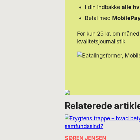
I din indbakke
alle h
Betal med
MobilePa
For kun 25 kr. om måned
kvalitetsjournalistik.
Relaterede artikl
SØREN JENSEN