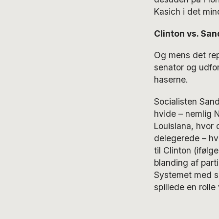
Kasich i det min
Clinton vs. Sa
Og mens det repu
senator og udfor
haserne.
Socialisten Sand
hvide – nemlig 
Louisiana, hvor 
delegerede – hv
til Clinton (ifø
blanding af par
Systemet med sup
spillede en rolle