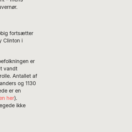
uvernør.
big fortsætter
 Clinton i
befolkningen er
t vandt
lle. Antallet af
anders og 1130
ede er en
ten her
).
pegede ikke