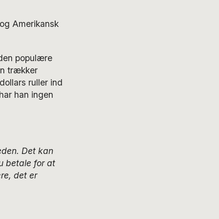
r og Amerikansk
 den populære
an trækker
dollars ruller ind
har han ingen
eden. Det kan
 betale for at
re, det er