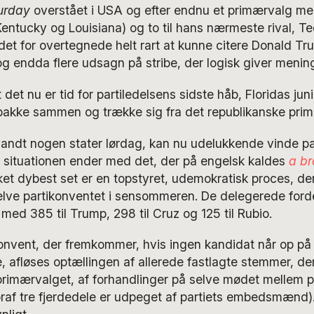
urday
overstået i USA og efter endnu et primærvalg med 
entucky og Louisiana) og to til hans nærmeste rival, T
det for overtegnede helt rart at kunne citere Donald Tr
 og endda flere udsagn på stribe, der logisk giver menin
t det nu er tid for partiledelsens sidste håb, Floridas jun
pakke sammen og trække sig fra det republikanske prim
vandt nogen stater lørdag, kan nu udelukkende vinde pa
 situationen ender med det, der på engelsk kaldes
a br
lket dybest set er en topstyret, udemokratisk proces, der 
elve partikonventet i sensommeren. De delegerede fordel
med 385 til Trump, 298 til Cruz og 125 til Rubio.
onvent, der fremkommer, hvis ingen kandidat når op p
, afløses optællingen af allerede fastlagte stemmer, d
primærvalget, af forhandlinger på selve mødet mellem p
af tre fjerdedele er udpeget af partiets embedsmænd).