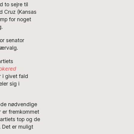
to sejre til
ed Cruz (Kansas
ump for noget
g.
ior senator
ærvalg.
rtiets
okered
i givet fald
er sig i
å de nødvendige
er er fremkommet
artiets top og de
 Det er muligt