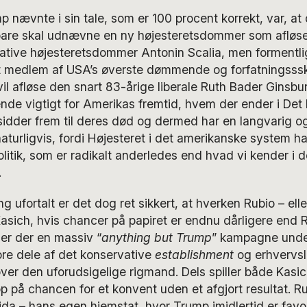
p nævnte i sin tale, som er 100 procent korrekt, var, 
bare skal udnævne en ny højesteretsdommer som afløser
ative højesteretsdommer Antonin Scalia, men formentl
et medlem af USA’s øverste dømmende og forfatningss
 vil afløse den snart 83-årige liberale Ruth Bader Ginsb
ende vigtigt for Amerikas fremtid, hvem der ender i Det
dder frem til deres død og dermed har en langvarig og
naturligvis, fordi Højesteret i det amerikanske system har
litik, som er radikalt anderledes end hvad vi kender i 
.
g ufortalt er det dog ret sikkert, at hverken Rubio – ell
sich, hvis chancer på papiret er endnu dårligere end Ru
 er der en massiv “
anything but Trump
” kampagne unde
tore dele af det konservative
establishment
og erhvervsli
er den uforudsigelige rigmand. Dels spiller både Kasic
p på chancen for et konvent uden et afgjort resultat. R
da – hans egen hjemstat, hvor Trump imidlertid er favo