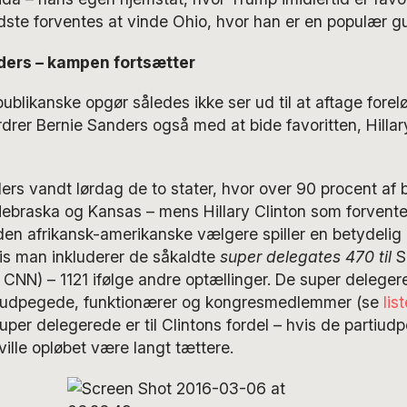
dste forventes at vinde Ohio, hvor han er en populær g
nders – kampen fortsætter
blikanske opgør således ikke ser ud til at aftage forelø
drer Bernie Sanders også med at bide favoritten, Hillary
ers vandt lørdag de to stater, hvor over 90 procent af 
Nebraska og Kansas – mens Hillary Clinton som forvente
den afrikansk-amerikanske vælgere spiller en betydelig ro
is man inkluderer de såkaldte
super delegates 470 til
S
lge CNN) – 1121 ifølge andre optællinger. De super deleger
tiudpegede, funktionærer og kongresmedlemmer (se
lis
er delegerede er til Clintons fordel – hvis de partiud
 ville opløbet være langt tættere.