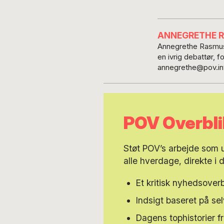
ANNEGRETHE 
Annegrethe Rasmuss
en ivrig debattør, 
annegrethe@pov.int
POV Overbli
Støt POV’s arbejde som
alle hverdage, direkte i 
Et kritisk nyhedsoverb
Indsigt baseret på s
Dagens tophistorier f