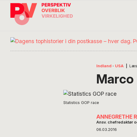
Gå
Skip
Gå
direkte
til
direkte
til
indhold
til
primær
footer
navigation
Søg
på
POV
International
Indland
·
USA
|
Læs
Marco 
Statistics GOP race
ANNEGRETHE 
Ansv. chefredaktør 
06.03.2016