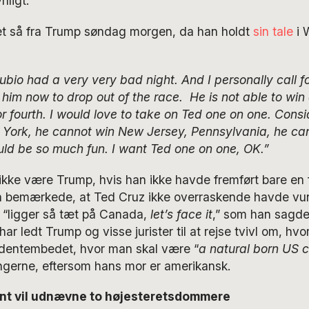
ligt.
t så fra Trump søndag morgen, da han holdt
sin tale
i 
ubio had a very very bad night. And I personally call f
for him now to drop out of the race. He is not able to wi
or fourth. I would love to take on Ted one on one. Consi
York, he cannot win New Jersey, Pennsylvania, he can
ould be so much fun. I want Ted one on one, OK.”
ikke være Trump, hvis han ikke havde fremført bare en 
 bemærkede, at Ted Cruz ikke overraskende havde vu
 “ligger så tæt på Canada,
let’s face it
,” som han sagde.
ar ledt Trump og visse jurister til at rejse tvivl om, hvo
sidentembedet, hvor man skal være “
a natural born US ci
ngerne, eftersom hans mor er amerikansk.
t vil udnævne to højesteretsdommere