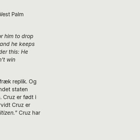
West Palm
or him to drop
n and he keeps
der this: He
’t win
fræk replik. Og
ndet staten
 Cruz er født i
rvidt Cruz er
tizen.
” Cruz har