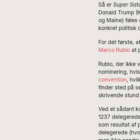
Så er
Super Sat
Donald Trump (K
og Maine) føles 
konkret politisk
For det første, a
Marco Rubio
at 
Rubio, der ikke 
nominering, hvis
convention
, hvi
finder sted på s
skrivende stund 
Ved et sådant k
1237 delegerede
som resultat af 
delegerede (hvor