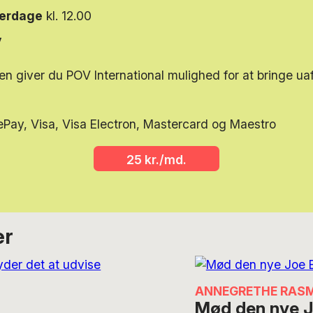
verdage
kl. 12.00
y
en giver du POV International mulighed for at bringe u
25 kr./md.
er
ANNEGRETHE RAS
Mød den nye J