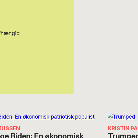
afhængig
MUSSEN
KRISTIN P
oe Biden: En økonomisk
Trumpe